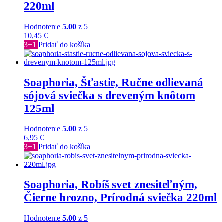
220ml
Hodnotenie
5.00
z 5
10,45
€
3+1
Pridať do košíka
Soaphoria, Šťastie, Ručne odlievaná
sójová sviečka s dreveným knôtom
125ml
Hodnotenie
5.00
z 5
6,95
€
3+1
Pridať do košíka
Soaphoria, Robíš svet znesiteľným,
Čierne hrozno, Prírodná sviečka 220ml
Hodnotenie
5.00
z 5