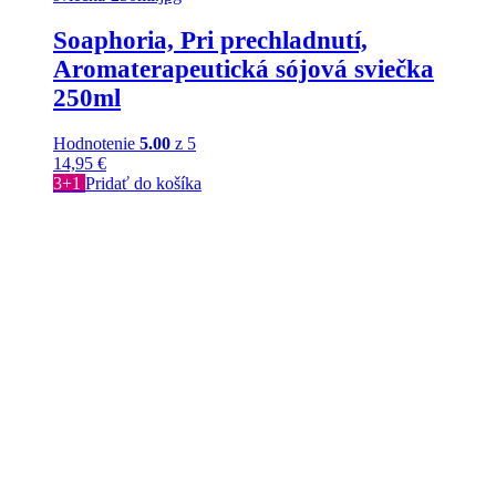
Soaphoria, Pri prechladnutí,
Aromaterapeutická sójová sviečka
250ml
Hodnotenie
5.00
z 5
14,95
€
3+1
Pridať do košíka