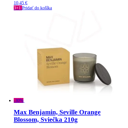
10,45
€
3+1
Pridať do košíka
-30%
Max Benjamin, Seville Orange
Blossom, Sviečka 210g