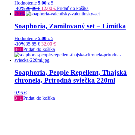
Hodnotenie
5.00
z 5
-40%
20,00
€
12,00
€
Pridať do košíka
-10%
Soaphoria, Zamilovaný set – Limitka
Hodnotenie
5.00
z 5
-10%
35,85
€
32,00
€
3+1
Pridať do košíka
Soaphoria, People Repellent, Thajská
citronela, Prírodná sviečka 220ml
9,95
€
3+1
Pridať do košíka