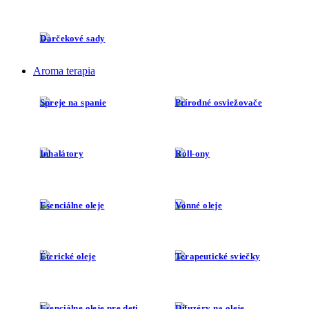
Darčekové sady
Aroma terapia
Spreje na spanie
Prírodné osviežovače
Inhalátory
Roll-ony
Esenciálne oleje
Vonné oleje
Éterické oleje
Terapeutické sviečky
Esenciálne oleje pre deti
Difuzéry na oleje