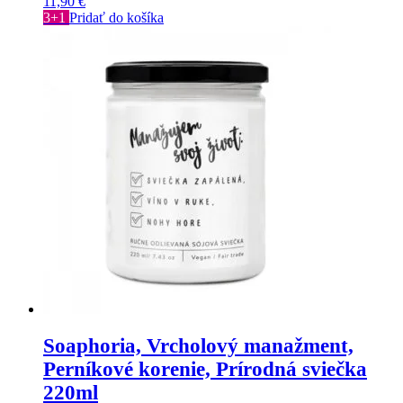
11,90
€
3+1
Pridať do košíka
Soaphoria, Vrcholový manažment,
Perníkové korenie, Prírodná sviečka
220ml