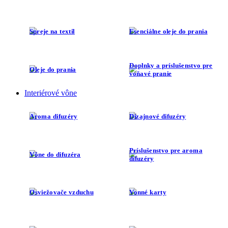
Spreje na textil
Esenciálne oleje do prania
Doplnky a príslušenstvo pre
Oleje do prania
voňavé pranie
Interiérové vône
Aroma difuzéry
Dizajnové difuzéry
Príslušenstvo pre aroma
Vône do difuzéra
difuzéry
Osviežovače vzduchu
Vonné karty