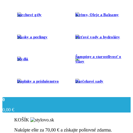
Sprchové gély
Krémy, Oleje a Balzamy
Masky a peelingy
Pleťové vody a hydroláty
Šampóny a starostlivosť o
Mydlá
vlasy
Doplnky a príslušenstvo
Darčekové sady
0
0,00
€
KOŠÍK
Nakúpte ešte za
70,00
€
a získajte poštovné zdarma.