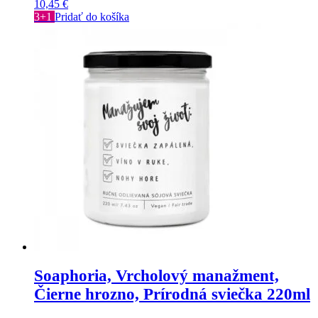
10,45
€
3+1
Pridať do košíka
Soaphoria, Vrcholový manažment,
Čierne hrozno, Prírodná sviečka 220ml