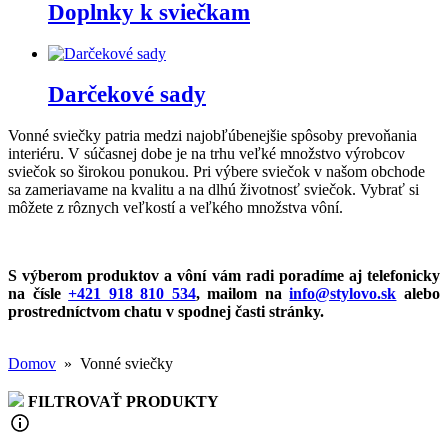
Doplnky k sviečkam
Darčekové sady
Vonné sviečky patria medzi najobľúbenejšie spôsoby prevoňania
interiéru. V súčasnej dobe je na trhu veľké množstvo výrobcov
sviečok so širokou ponukou. Pri výbere sviečok v našom obchode
sa zameriavame na kvalitu a na dlhú životnosť sviečok. Vybrať si
môžete z rôznych veľkostí a veľkého množstva vôní.
S výberom produktov a vôní vám radi poradíme aj telefonicky
na čísle
+421 918 810 534
, mailom na
info@stylovo.sk
alebo
prostredníctvom chatu
v spodnej časti stránky.
Domov
» Vonné sviečky
FILTROVAŤ PRODUKTY