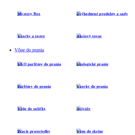
Mystery Box
Zvýhodnené produkty a sady
Vzorky a testre
Akciový tovar
Vône do prania
EKO parfémy do prania
Ekologické pranie
Parfémy do prania
Vzorky do prania
Vôňe do sušičky
Aviváže
Pracie prostriedky
Vône do skrine