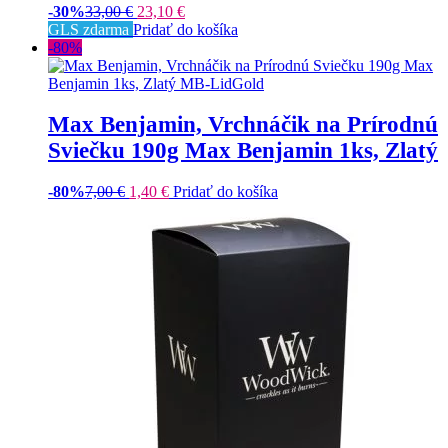
-30%
33,00
€
23,10
€
GLS zdarma
Pridať do košíka
-80%
Max Benjamin, Vrchnáčik na Prírodnú
Sviečku 190g Max Benjamin 1ks, Zlatý
-80%
7,00
€
1,40
€
Pridať do košíka