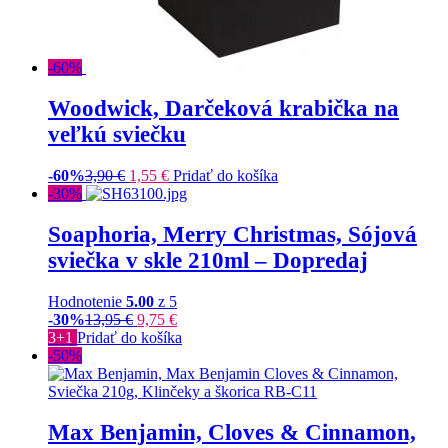
-60%
Woodwick, Darčeková krabička na
veľkú sviečku
-60%
3,90
€
1,55
€
Pridať do košíka
-30%
Soaphoria, Merry Christmas, Sójová
sviečka v skle 210ml – Dopredaj
Hodnotenie
5.00
z 5
-30%
13,95
€
9,75
€
3+1
Pridať do košíka
-50%
Max Benjamin, Cloves & Cinnamon,