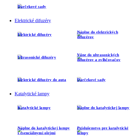
Darčekové sady
Elektrické difuzéry
Náplne do elektrických
Elektrické difuzéry
difuzérov
Vône do ultrasonických
Ultrasonické difuzéry
difuzérov a zvlhčovačov
Elektrické difuzéry do auta
Darčekové sady
Katalytické lampy
Katalytické lampy
Náplne do katalytickej lampy
Náplne do katalytickej lampy
Príslušenstvo pre katalytické
s esenciálnymi olejmi
lampy