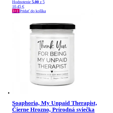
Hodnotenie
5.00
z 5
10,45
€
3+1
Pridať do košíka
Soaphoria, My Unpaid Therapist,
Čierne Hrozno, Prírodná sviečka