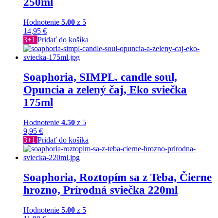
250ml
Hodnotenie
5.00
z 5
14,95
€
3+1
Pridať do košíka
Soaphoria, SIMPL. candle soul,
Opuncia a zelený čaj, Eko sviečka
175ml
Hodnotenie
4.50
z 5
9,95
€
3+1
Pridať do košíka
Soaphoria, Roztopím sa z Teba, Čierne
hrozno, Prírodná sviečka 220ml
Hodnotenie
5.00
z 5