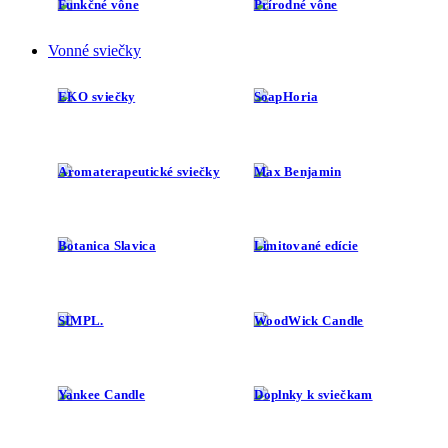
Funkčné vône
Prírodné vône
Vonné sviečky
EKO sviečky
SoapHoria
Aromaterapeutické sviečky
Max Benjamin
Botanica Slavica
Limitované edície
SIMPL.
WoodWick Candle
Yankee Candle
Doplnky k sviečkam