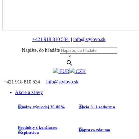
+421 918 810 534
|
info@stylovo.sk
Napíšte, čo hľadáte
×
EUR
CZK
+421 918 810 534
info@stylovo.sk
Akcie a zľavy
Finálny výpredaj 30-80%
Akcia 3+1 zadarmo
Produkty s končiacou
Doprava zdarma
exspiráciou