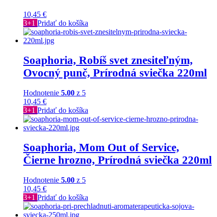
10,45
€
3+1
Pridať do košíka
Soaphoria, Robíš svet znesiteľným,
Ovocný punč, Prírodná sviečka 220ml
Hodnotenie
5.00
z 5
10,45
€
3+1
Pridať do košíka
Soaphoria, Mom Out of Service,
Čierne hrozno, Prírodná sviečka 220ml
Hodnotenie
5.00
z 5
10,45
€
3+1
Pridať do košíka