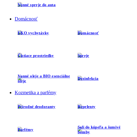
Vonné spreje do auta
Domácnosť
EKO vychytávky
Domácnosť
Čistiace prostriedky
Spreje
Vonné oleje a BIO esenciálne
Dezinfekcia
oleje
Kozmetika a parfémy
Prírodné deodoranty
Repelenty
Soli do kúpeľa a šumivé
Parfémy
bomby