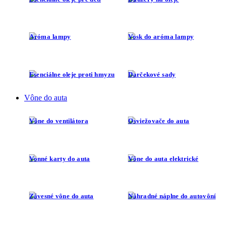
Aróma lampy
Vosk do aróma lampy
Esenciálne oleje proti hmyzu
Darčekové sady
Vône do auta
Vône do ventilátora
Osviežovače do auta
Vonné karty do auta
Vône do auta elektrické
Závesné vône do auta
Náhradné náplne do autovôní