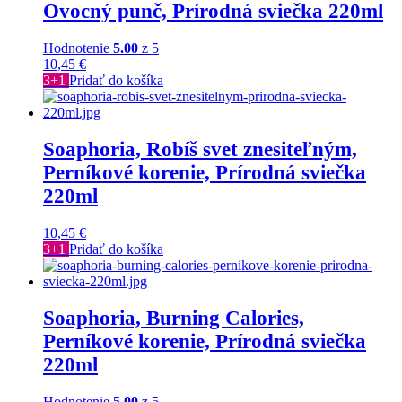
Ovocný punč, Prírodná sviečka 220ml
Hodnotenie
5.00
z 5
10,45
€
3+1
Pridať do košíka
Soaphoria, Robíš svet znesiteľným,
Perníkové korenie, Prírodná sviečka
220ml
10,45
€
3+1
Pridať do košíka
Soaphoria, Burning Calories,
Perníkové korenie, Prírodná sviečka
220ml
Hodnotenie
5.00
z 5