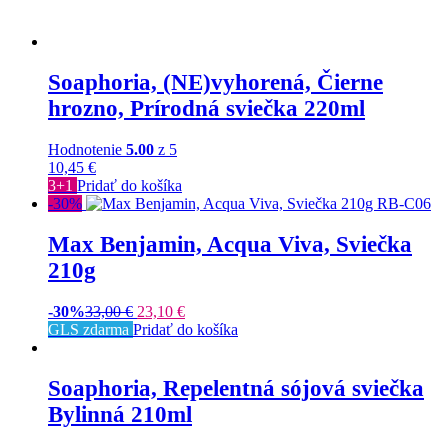
Soaphoria, (NE)vyhorená, Čierne
hrozno, Prírodná sviečka 220ml
Hodnotenie
5.00
z 5
10,45
€
3+1
Pridať do košíka
-30%
Max Benjamin, Acqua Viva, Sviečka
210g
-30%
33,00
€
23,10
€
GLS zdarma
Pridať do košíka
Soaphoria, Repelentná sójová sviečka
Bylinná 210ml