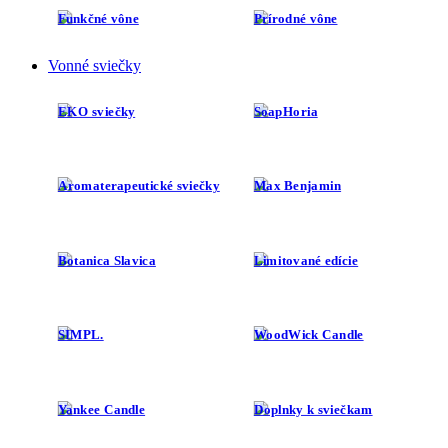
Funkčné vône
Prírodné vône
Vonné sviečky
EKO sviečky
SoapHoria
Aromaterapeutické sviečky
Max Benjamin
Botanica Slavica
Limitované edície
SIMPL.
WoodWick Candle
Yankee Candle
Doplnky k sviečkam