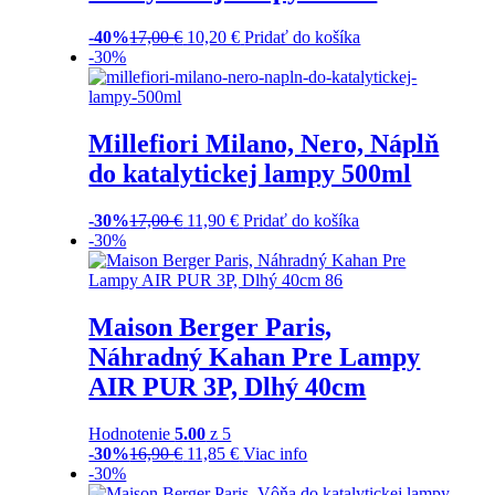
-40%
17,00
€
10,20
€
Pridať do košíka
-30%
Millefiori Milano, Nero, Náplň
do katalytickej lampy 500ml
-30%
17,00
€
11,90
€
Pridať do košíka
-30%
Maison Berger Paris,
Náhradný Kahan Pre Lampy
AIR PUR 3P, Dlhý 40cm
Hodnotenie
5.00
z 5
-30%
16,90
€
11,85
€
Viac info
-30%