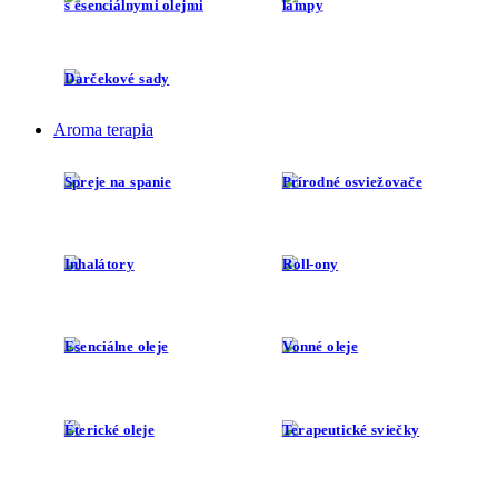
s esenciálnymi olejmi
lampy
Darčekové sady
Aroma terapia
Spreje na spanie
Prírodné osviežovače
Inhalátory
Roll-ony
Esenciálne oleje
Vonné oleje
Éterické oleje
Terapeutické sviečky