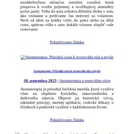
neoddeliteľnou súčasťou interiéru vozidiel, ktorá
prispieva k tvorbe príjemnej a uvoľňujúcej atmosféry
počas jazdy. Vôňa do auta zohráva dôležitú úlohu v tom,
ako vnímame a prežívame čas strávený za volantom.
Nech už idete na krátky výlet, do práce alebo na dlhú
cestu, správna vôňa v aute dokáže výrazne zlepšiť vaše
cestovanie.
Pokračovanie článku
Aromaterapia: Prírodná cesta k rovnováhe tela a mysle
30. septembra 2025
|
Aromaterapia a esenciálne oleje
Aromaterapia je prírodná liečebná metóda, ktorá využíva
vône na zlepšenie fyzického, emocionálneho a
duševného zdravia. Objavte jej historický vývoj,
základné princípy, metódy aplikácie, vedecké dôkazy o
účinkoch a praktické využitie v každodennom živote.
Pokračovanie článku