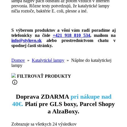
lampa najprv pach odstráni až potom vzduch v interiéri
prevonia. Rôzne testy potvrdzujú, že katalytické lampy
ničia roztoče, baktérie E. coli, plesne a iné.
S výberom produktov a vôní vám radi poradíme aj
telefonicky na čísle
+421 918 810 534
, mailom na
info@stylovo.sk
alebo
prostredníctvom chatu
v
spodnej časti stránky.
Domov
»
Katalytické lampy
» Náplne do katalytickej
lampy
FILTROVAŤ PRODUKTY
Doprava ZDARMA
pri nákupe nad
40€.
Platí pre GLS boxy, Parcel Shopy
a AlzaBoxy.
Zobrazuje sa všetkych 24 výsledkov