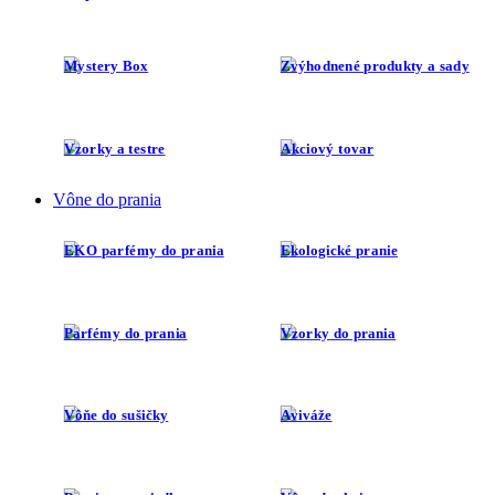
Mystery Box
Zvýhodnené produkty a sady
Vzorky a testre
Akciový tovar
Vône do prania
EKO parfémy do prania
Ekologické pranie
Parfémy do prania
Vzorky do prania
Vôňe do sušičky
Aviváže