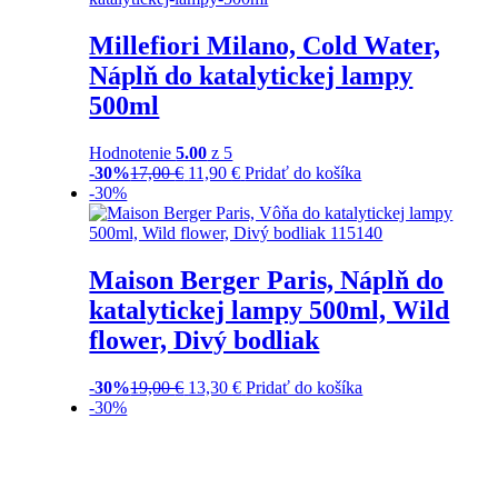
Millefiori Milano, Cold Water,
Náplň do katalytickej lampy
500ml
Hodnotenie
5.00
z 5
-30%
17,00
€
11,90
€
Pridať do košíka
-30%
Maison Berger Paris, Náplň do
katalytickej lampy 500ml, Wild
flower, Divý bodliak
-30%
19,00
€
13,30
€
Pridať do košíka
-30%