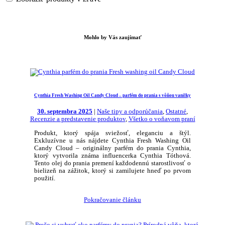
Mohlo by Vás zaujímať
Cynthia Fresh Washing Oil Candy Cloud – parfém do prania s vôňou vanilky
30. septembra 2025
|
Naše tipy a odporúčania
,
Ostatné
,
Recenzie a predstavenie produktov
,
Všetko o voňavom praní
Produkt, ktorý spája sviežosť, eleganciu a štýl.
Exkluzívne u nás nájdete Cynthia Fresh Washing Oil
Candy Cloud – originálny parfém do prania Cynthia,
ktorý vytvorila známa influencerka Cynthia Tóthová.
Tento olej do prania premení každodennú starostlivosť o
bielizeň na zážitok, ktorý si zamilujete hneď po prvom
použití.
Pokračovanie článku