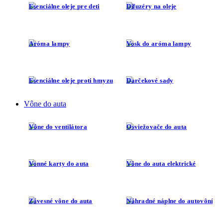
Esenciálne oleje pre deti
Difuzéry na oleje
Aróma lampy
Vosk do aróma lampy
Esenciálne oleje proti hmyzu
Darčekové sady
Vône do auta
Vône do ventilátora
Osviežovače do auta
Vonné karty do auta
Vône do auta elektrické
Závesné vône do auta
Náhradné náplne do autovôní