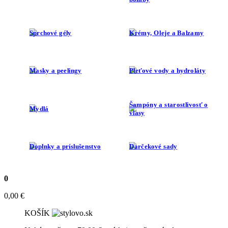
Sprchové gély
Krémy, Oleje a Balzamy
Masky a peelingy
Pleťové vody a hydroláty
Šampóny a starostlivosť o
Mydlá
vlasy
Doplnky a príslušenstvo
Darčekové sady
0
0,00
€
KOŠÍK