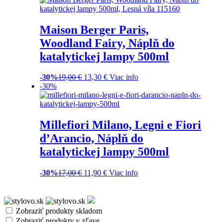
Maison Berger Paris,
Woodland Fairy, Náplň do
katalytickej lampy 500ml
-30%
19,00
€
13,30
€
Viac info
-30%
Millefiori Milano, Legni e Fiori
d’Arancio, Náplň do
katalytickej lampy 500ml
-30%
17,00
€
11,90
€
Viac info
Zobraziť produkty skladom
Zobraziť produkty v zľave