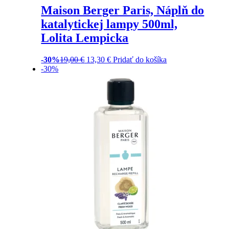
Maison Berger Paris, Náplň do
katalytickej lampy 500ml,
Lolita Lempicka
-30%
19,00
€
13,30
€
Pridať do košíka
-30%