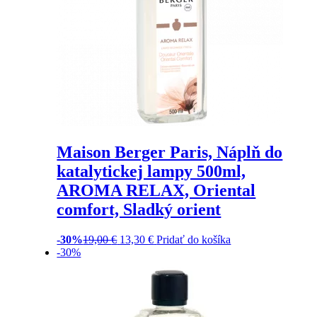
Maison Berger Paris, Náplň do
katalytickej lampy 500ml,
AROMA RELAX, Oriental
comfort, Sladký orient
-30%
19,00
€
13,30
€
Pridať do košíka
-30%