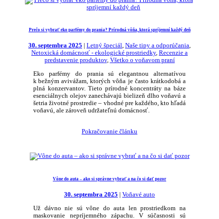
Prečo si vybrať eko parfémy do prania? Prírodná vôňa, ktorá spríjemní každý deň
30. septembra 2025
|
Letný špeciál
,
Naše tipy a odporúčania
,
Netoxická domácnosť - ekologické prostriedky
,
Recenzie a
predstavenie produktov
,
Všetko o voňavom praní
Eko parfémy do prania sú elegantnou alternatívou
k bežným avivážam, ktorých vôňa je často krátkodobá a
plná konzervantov. Tieto prírodné koncentráty na báze
esenciálnych olejov zanechávajú bielizeň dlho voňavú a
šetria životné prostredie – vhodné pre každého, kto hľadá
voňavú, ale zároveň udržateľnú domácnosť.
Pokračovanie článku
Vône do auta – ako si správne vybrať a na čo si dať pozor
30. septembra 2025
|
Voňavé auto
Už dávno nie sú vône do auta len prostriedkom na
maskovanie nepríjemného zápachu. V súčasnosti sú