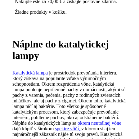
Nakúpte ešte za
70,00
€
a získajte poštovné zdarma.
Žiadne produkty v košíku.
Náplne do katalytickej
lampy
Katalytická lampa
je prostriedok prevoňania interiéru,
ktorý získava na popularite vďaka výnimočným
schopnostiam. Okrem rozprúdenia vône, katalytická
lampa pohlcuje nepríjemné pachy v domácnosti, akými sú
pachy z varenia, pečenia, pachy z rodinných zvieracích
miláčikov, ale aj pachy z cigariet. Okrem toho, katalytická
lampa ničí aj baktérie. Toto všetko je spôsobené
katalytickým procesom, ktorý zabezpečuje prevoňanie
interiéru, pohltenie pachov, ako aj odstránenie baktérií.
Náplňe do katalytických lámp sa
okrem neutrálnej vône
dajú kúpiť v širokom
spektre vôňí,
v ktorom si aj ten
najnáročnejší zákazník nájde tú svoju pravú. Katalytická