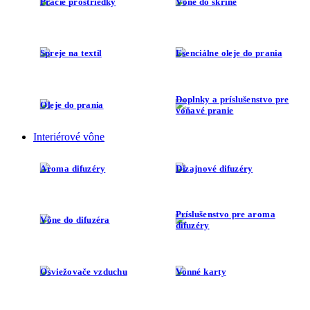
Pracie prostriedky
Vône do skrine
Spreje na textil
Esenciálne oleje do prania
Doplnky a príslušenstvo pre
Oleje do prania
voňavé pranie
Interiérové vône
Aroma difuzéry
Dizajnové difuzéry
Príslušenstvo pre aroma
Vône do difuzéra
difuzéry
Osviežovače vzduchu
Vonné karty