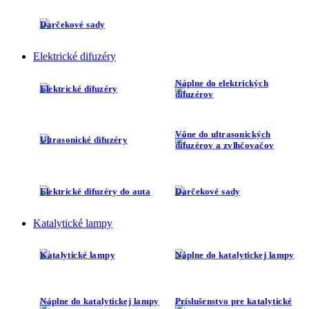
Darčekové sady
Elektrické difuzéry
Náplne do elektrických
Elektrické difuzéry
difuzérov
Vône do ultrasonických
Ultrasonické difuzéry
difuzérov a zvlhčovačov
Elektrické difuzéry do auta
Darčekové sady
Katalytické lampy
Katalytické lampy
Náplne do katalytickej lampy
Náplne do katalytickej lampy
Príslušenstvo pre katalytické