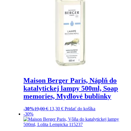
Maison Berger Paris, Náplň do
katalytickej lampy 500ml, Soap
memories, Mydlové bublinky
-30%
19,00
€
13,30
€
Pridať do košíka
-30%