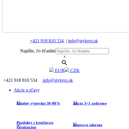
+421 918 810 534
|
info@stylovo.sk
Napíšte, čo hľadáte
×
EUR
CZK
+421 918 810 534
info@stylovo.sk
Akcie a zľavy
Finálny výpredaj 30-80%
Akcia 3+1 zadarmo
Produkty s končiacou
Doprava zdarma
exspiráciou