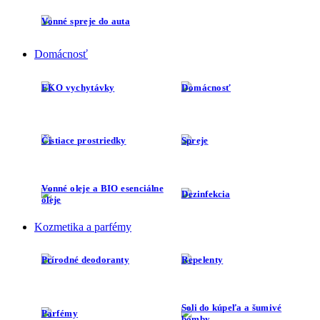
Vonné spreje do auta
Domácnosť
EKO vychytávky
Domácnosť
Čistiace prostriedky
Spreje
Vonné oleje a BIO esenciálne
Dezinfekcia
oleje
Kozmetika a parfémy
Prírodné deodoranty
Repelenty
Soli do kúpeľa a šumivé
Parfémy
bomby