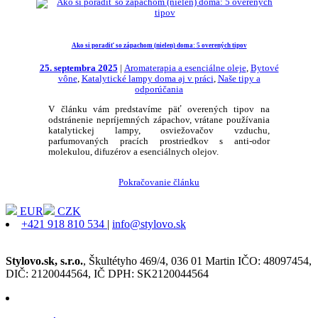
Ako si poradiť so zápachom (nielen) doma: 5 overených tipov
25. septembra 2025
|
Aromaterapia a esenciálne oleje
,
Bytové
vône
,
Katalytické lampy doma aj v práci
,
Naše tipy a
odporúčania
V článku vám predstavíme päť overených tipov na
odstránenie nepríjemných zápachov, vrátane používania
katalytickej lampy, osviežovačov vzduchu,
parfumovaných pracích prostriedkov s anti-odor
molekulou, difuzérov a esenciálnych olejov.
Pokračovanie článku
EUR
CZK
+421 918 810 534
|
info@stylovo.sk
Stylovo.sk, s.r.o.
, Škultétyho 469/4, 036 01 Martin IČO: 48097454,
DIČ: 2120044564, IČ DPH: SK2120044564