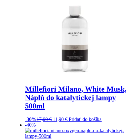
Millefiori Milano, White Musk,
Náplň do katalytickej lampy
500ml
-30%
17,00
€
11,90
€
Pridať do košíka
-40%