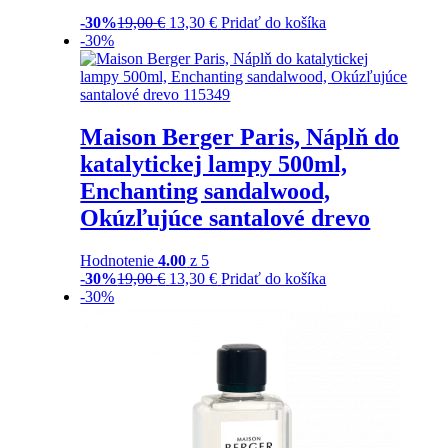
-30%
19,00
€
13,30
€
Pridať do košíka
-30%
Maison Berger Paris, Náplň do
katalytickej lampy 500ml,
Enchanting sandalwood,
Okúzľujúce santalové drevo
Hodnotenie
4.00
z 5
-30%
19,00
€
13,30
€
Pridať do košíka
-30%