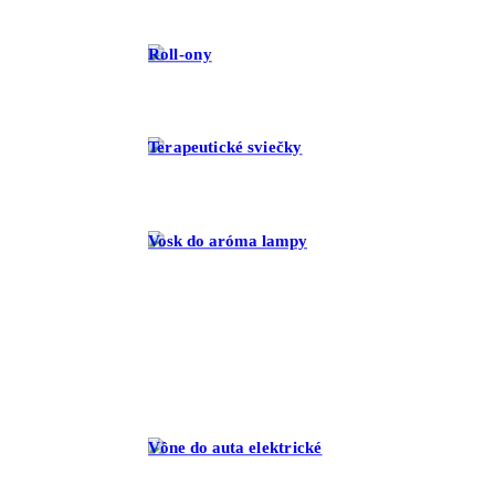
Roll-ony
Terapeutické sviečky
Vosk do aróma lampy
Vône do auta elektrické