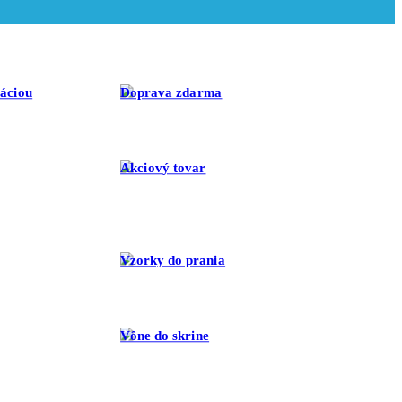
ráciou
Doprava zdarma
Akciový tovar
Vzorky do prania
Vône do skrine