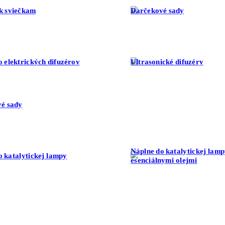
k sviečkam
Darčekové sady
o elektrických difuzérov
Ultrasonické difuzéry
é sady
Náplne do katalytickej lamp
o katalytickej lampy
esenciálnymi olejmi