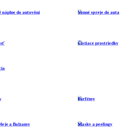
 náplne do autovôní
Vonné spreje do auta
sť
Čistiace prostriedky
cia
y
Parfémy
leje a Balzamy
Masky a peelingy