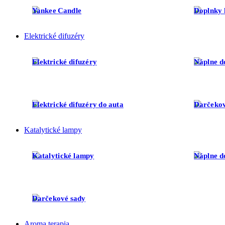
Yankee Candle
Doplnky 
Elektrické difuzéry
Elektrické difuzéry
Náplne d
Elektrické difuzéry do auta
Darčekov
Katalytické lampy
Katalytické lampy
Náplne d
Darčekové sady
Aroma terapia