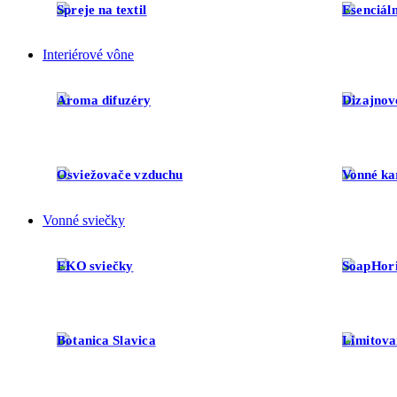
Spreje na textil
Esenciáln
Interiérové vône
Aroma difuzéry
Dizajnov
Osviežovače vzduchu
Vonné ka
Vonné sviečky
EKO sviečky
SoapHor
Botanica Slavica
Limitova