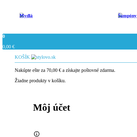
Mydlá
Šampóny 
0
0,00
€
KOŠÍK
Nakúpte ešte za
70,00
€
a získajte poštovné zdarma.
Žiadne produkty v košíku.
Môj účet