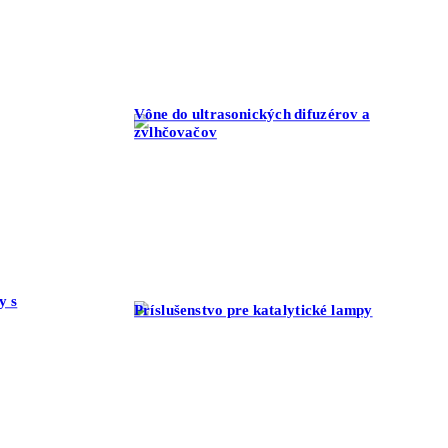
Vône do ultrasonických difuzérov a
zvlhčovačov
y s
Príslušenstvo pre katalytické lampy