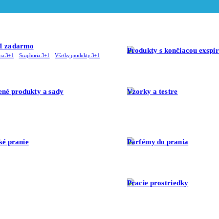
1 zadarmo
Produkty s končiacou exspi
ha 3+1
Soaphoria 3+1
Všetky produkty 3+1
né produkty a sady
Vzorky a testre
ké pranie
Parfémy do prania
Pracie prostriedky