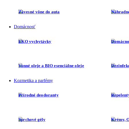
Závesné vône do auta
Náhradné
Domácnosť
EKO vychytávky
Domácno
Vonné oleje a BIO esenciálne oleje
Dezinfek
Kozmetika a parfémy
Prírodné deodoranty
Repelent
Sprchové gély
Krémy, O