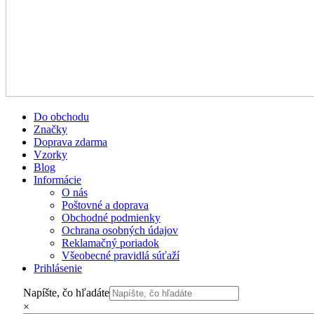
Do obchodu
Značky
Doprava zdarma
Vzorky
Blog
Informácie
O nás
Poštovné a doprava
Obchodné podmienky
Ochrana osobných údajov
Reklamačný poriadok
Všeobecné pravidlá súťaží
Prihlásenie
Napíšte, čo hľadáte
×