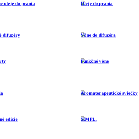
e oleje do prania
Oleje do prania
é difuzéry
Vône do difuzéra
rty
Funkčné vône
ia
Aromaterapeutické sviečky
né edície
SIMPL.