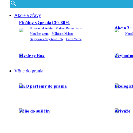
Akcie a zľavy
Finálny výpredaj 30-80%
Akcia 3+
Il Bucato di Adele
Maison Berger Paris
Max Benjamin
Millefiori Milano
Natas
Najvyššie zľavy 60–80 %
Tierra Verde
Mystery Box
Zvýhodne
Vône do prania
EKO parfémy do prania
Ekologic
Vôňe do sušičky
Aviváže