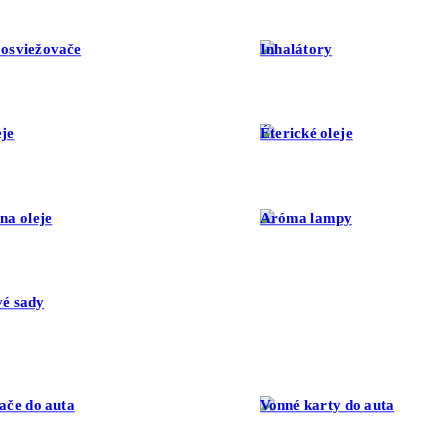
 osviežovače
Inhalátory
eje
Éterické oleje
na oleje
Aróma lampy
é sady
ače do auta
Vonné karty do auta