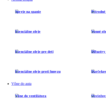
Spreje na spanie
Prírodné
Esenciálne oleje
Vonné ol
Esenciálne oleje pre deti
Difuzéry 
Esenciálne oleje proti hmyzu
Darčekov
Vône do auta
Vône do ventilátora
Osviežov