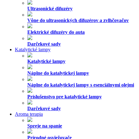
Ultrasonické difuzéry
Vône do ultrasonických difuzérov a zvlhčovačov
Elektrické difuzéry do auta
Darčekové sady
Katalytické lampy
Katalytické lampy
Náplne do katalytickej lampy
Náplne do katalytickej lampy s esenciálnymi olejmi
Príslušenstvo pre katalytické lampy
Darčekové sady
Aroma terapia
Spreje na spanie
Prírodné osviežovače