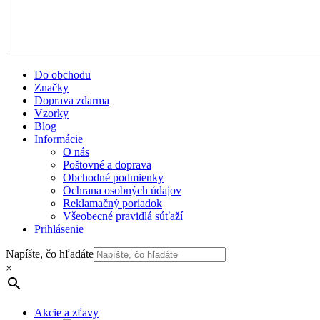
Do obchodu
Značky
Doprava zdarma
Vzorky
Blog
Informácie
O nás
Poštovné a doprava
Obchodné podmienky
Ochrana osobných údajov
Reklamačný poriadok
Všeobecné pravidlá súťaží
Prihlásenie
Napíšte, čo hľadáte
×
Akcie a zľavy