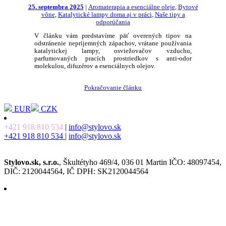
25. septembra 2025
|
Aromaterapia a esenciálne oleje
,
Bytové
vône
,
Katalytické lampy doma aj v práci
,
Naše tipy a
odporúčania
V článku vám predstavíme päť overených tipov na
odstránenie nepríjemných zápachov, vrátane používania
katalytickej lampy, osviežovačov vzduchu,
parfumovaných pracích prostriedkov s anti-odor
molekulou, difuzérov a esenciálnych olejov.
Pokračovanie článku
EUR
CZK
+421 918 810 534
|
info@stylovo.sk
+421 918 810 534
|
info@stylovo.sk
Stylovo.sk, s.r.o.
, Škultétyho 469/4, 036 01 Martin IČO: 48097454,
DIČ: 2120044564, IČ DPH: SK2120044564
O nás
Poštovné a doprava
Obchodné podmienky