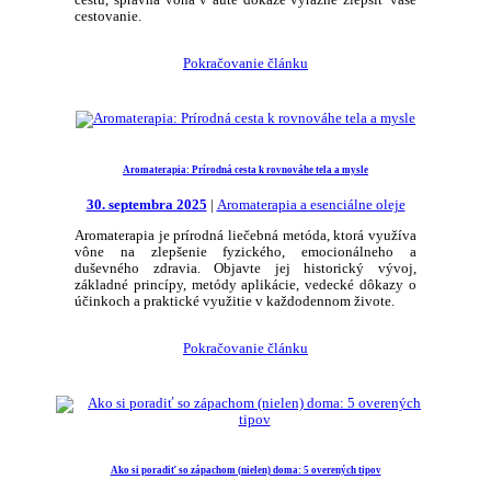
cestu, správna vôňa v aute dokáže výrazne zlepšiť vaše
cestovanie.
Pokračovanie článku
Aromaterapia: Prírodná cesta k rovnováhe tela a mysle
30. septembra 2025
|
Aromaterapia a esenciálne oleje
Aromaterapia je prírodná liečebná metóda, ktorá využíva
vône na zlepšenie fyzického, emocionálneho a
duševného zdravia. Objavte jej historický vývoj,
základné princípy, metódy aplikácie, vedecké dôkazy o
účinkoch a praktické využitie v každodennom živote.
Pokračovanie článku
Ako si poradiť so zápachom (nielen) doma: 5 overených tipov