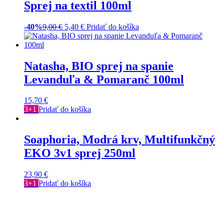
Sprej na textil 100ml
-40%
9,00
€
5,40
€
Pridať do košíka
Natasha, BIO sprej na spanie
Levanduľa & Pomaranč 100ml
15,70
€
3+1
Pridať do košíka
Soaphoria, Modrá krv, Multifunkčný
EKO 3v1 sprej 250ml
23,90
€
3+1
Pridať do košíka