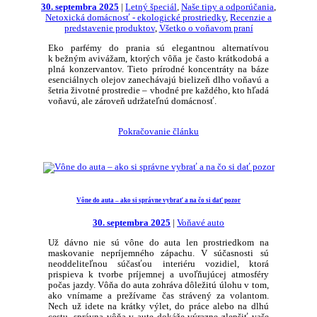
30. septembra 2025
|
Letný špeciál
,
Naše tipy a odporúčania
,
Netoxická domácnosť - ekologické prostriedky
,
Recenzie a
predstavenie produktov
,
Všetko o voňavom praní
Eko parfémy do prania sú elegantnou alternatívou
k bežným avivážam, ktorých vôňa je často krátkodobá a
plná konzervantov. Tieto prírodné koncentráty na báze
esenciálnych olejov zanechávajú bielizeň dlho voňavú a
šetria životné prostredie – vhodné pre každého, kto hľadá
voňavú, ale zároveň udržateľnú domácnosť.
Pokračovanie článku
Vône do auta – ako si správne vybrať a na čo si dať pozor
30. septembra 2025
|
Voňavé auto
Už dávno nie sú vône do auta len prostriedkom na
maskovanie nepríjemného zápachu. V súčasnosti sú
neoddeliteľnou súčasťou interiéru vozidiel, ktorá
prispieva k tvorbe príjemnej a uvoľňujúcej atmosféry
počas jazdy. Vôňa do auta zohráva dôležitú úlohu v tom,
ako vnímame a prežívame čas strávený za volantom.
Nech už idete na krátky výlet, do práce alebo na dlhú