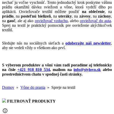
nechať ju voľne vyschnúť. Tento jednoduchý krok poskytne vášmu
prádlu okamžitú dávku sviežosti a vône, ktorá vydrží dlho po
aplikácii. Osviežovače textílií môžete použiť
na oblečenie
, na
prádlo
, na
posteľnú bielizeň
, na
uteráky
, na
závesy
, na
záclony
,
na
gauč
, ale aj ako
osviežovač vzduchu
, alebo
osviežovač do auta
.
Sprej na textil je praktický pomocník pre osvieženie akýchkoľvek
textílií.
Sledujte nás na sociálnych sieťach a
odoberajte náš newsletter
,
aby ste vedeli vždy o všetkom ako prví.
S výberom produktov a vôní vám radi poradíme aj telefonicky
na čísle
+421 918 810 534
, mailom na
info@stylovo.sk
alebo
prostredníctvom chatu
v spodnej časti stránky.
Domov
»
Vône do prania
» Spreje na textil
FILTROVAŤ PRODUKTY