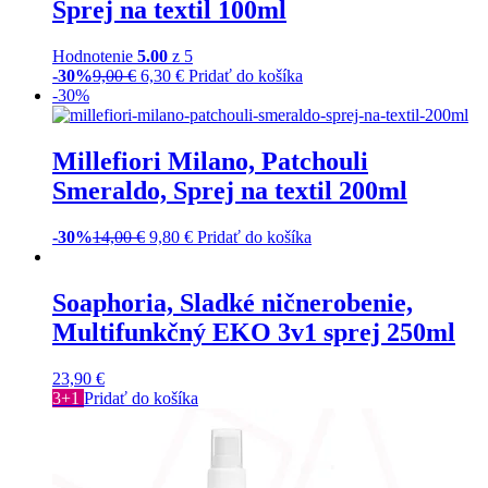
Sprej na textil 100ml
Hodnotenie
5.00
z 5
-30%
9,00
€
6,30
€
Pridať do košíka
-30%
Millefiori Milano, Patchouli
Smeraldo, Sprej na textil 200ml
-30%
14,00
€
9,80
€
Pridať do košíka
Soaphoria, Sladké ničnerobenie,
Multifunkčný EKO 3v1 sprej 250ml
23,90
€
3+1
Pridať do košíka