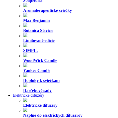
SoapHoria
Aromaterapeutické sviečky
Max Benjamin
Botanica Slavica
Limitované edície
SIMPL.
WoodWick Candle
Yankee Candle
Doplnky k sviečkam
Darčekové sady
Elektrické difuzéry
Elektrické difuzéry
Náplne do elektrických difuzérov