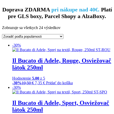
Doprava ZDARMA
pri nákupe nad 40€.
Platí
pre GLS boxy, Parcel Shopy a AlzaBoxy.
Zobrazuje sa všetkych 24 výsledkov
-30%
Il Bucato di Adele, Rouge, Osviežovač
látok 250ml
Hodnotenie
5.00
z 5
-30%
10,50
€
7,35
€
Pridať do košíka
-30%
Il Bucato di Adele, Sport, Osviežovač
látok 250ml