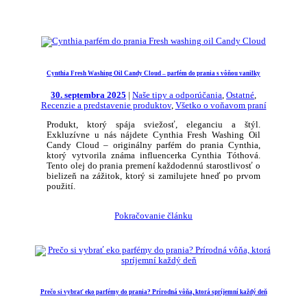
Cynthia Fresh Washing Oil Candy Cloud – parfém do prania s vôňou vanilky
30. septembra 2025
|
Naše tipy a odporúčania
,
Ostatné
,
Recenzie a predstavenie produktov
,
Všetko o voňavom praní
Produkt, ktorý spája sviežosť, eleganciu a štýl.
Exkluzívne u nás nájdete Cynthia Fresh Washing Oil
Candy Cloud – originálny parfém do prania Cynthia,
ktorý vytvorila známa influencerka Cynthia Tóthová.
Tento olej do prania premení každodennú starostlivosť o
bielizeň na zážitok, ktorý si zamilujete hneď po prvom
použití.
Pokračovanie článku
Prečo si vybrať eko parfémy do prania? Prírodná vôňa, ktorá spríjemní každý deň