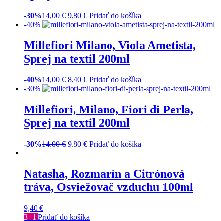
-30%
14,00
€
9,80
€
Pridať do košíka
-40%
Millefiori Milano, Viola Ametista,
Sprej na textil 200ml
-40%
14,00
€
8,40
€
Pridať do košíka
-30%
Millefiori, Milano, Fiori di Perla,
Sprej na textil 200ml
-30%
14,00
€
9,80
€
Pridať do košíka
Natasha, Rozmarín a Citrónová
tráva, Osviežovač vzduchu 100ml
9,40
€
3+1
Pridať do košíka