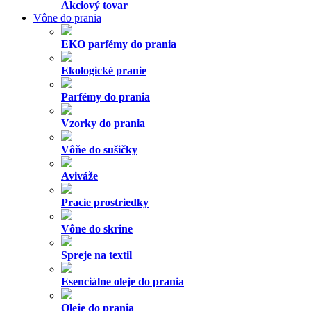
Akciový tovar
Vône do prania
EKO parfémy do prania
Ekologické pranie
Parfémy do prania
Vzorky do prania
Vôňe do sušičky
Aviváže
Pracie prostriedky
Vône do skrine
Spreje na textil
Esenciálne oleje do prania
Oleje do prania