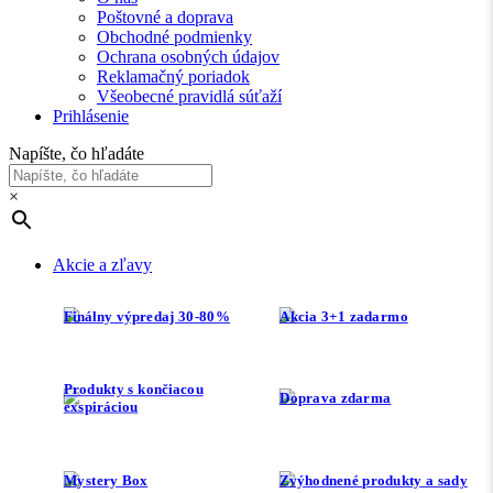
Poštovné a doprava
Obchodné podmienky
Ochrana osobných údajov
Reklamačný poriadok
Všeobecné pravidlá súťaží
Prihlásenie
Napíšte, čo hľadáte
×
Akcie a zľavy
Finálny výpredaj 30-80%
Akcia 3+1 zadarmo
Produkty s končiacou
Doprava zdarma
exspiráciou
Mystery Box
Zvýhodnené produkty a sady