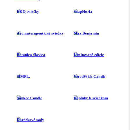
EKO sviečky
SoapHoria
Aromaterapeutické sviečky
Max Benjamin
Botanica Slavica
Limitované edície
SIMPL.
WoodWick Candle
Yankee Candle
Doplnky k sviečkam
Darčekové sady