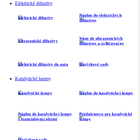
Elektrické difuzéry
Náplne do elektrických
Elektrické difuzéry
difuzérov
Vône do ultrasonických
Ultrasonické difuzéry
difuzérov a zvlhčovačov
Elektrické difuzéry do auta
Darčekové sady
Katalytické lampy
Katalytické lampy
Náplne do katalytickej lampy
Náplne do katalytickej lampy
Príslušenstvo pre katalytické
s esenciálnymi olejmi
lampy
Darčekové sady