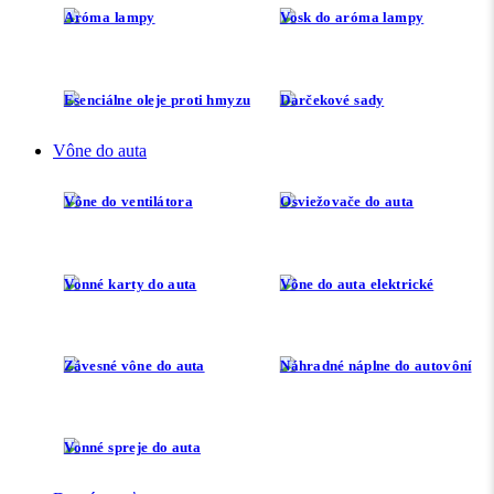
Aróma lampy
Vosk do aróma lampy
Esenciálne oleje proti hmyzu
Darčekové sady
Vône do auta
Vône do ventilátora
Osviežovače do auta
Vonné karty do auta
Vône do auta elektrické
Závesné vône do auta
Náhradné náplne do autovôní
Vonné spreje do auta