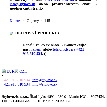
info@stylovo.sk
alebo
prostredníctvom chatu
v
spodnej časti stránky.
Domov
» Objemy » 115
FILTROVAŤ PRODUKTY
Nenašli ste, čo ste hľadali?
Konktaktujte
nás
mailom
, alebo
telefonicky na +421
918 810 534.
:)
EUR
CZK
+421 918 810 534
|
info@stylovo.sk
+421 918 810 534
|
info@stylovo.sk
Stylovo.sk, s.r.o.
, Škultétyho 469/4, 036 01 Martin IČO: 48097454,
DIČ: 2120044564, IČ DPH: SK2120044564