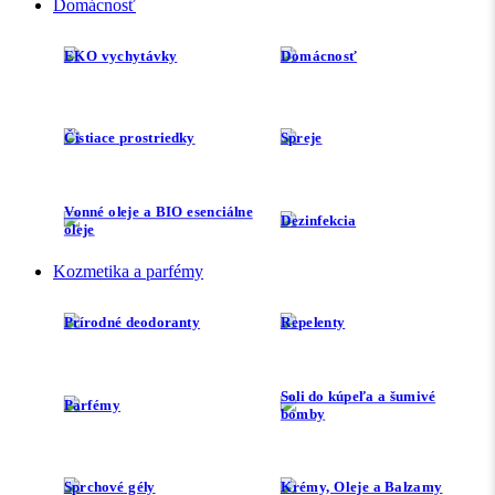
Domácnosť
EKO vychytávky
Domácnosť
Čistiace prostriedky
Spreje
Vonné oleje a BIO esenciálne
Dezinfekcia
oleje
Kozmetika a parfémy
Prírodné deodoranty
Repelenty
Soli do kúpeľa a šumivé
Parfémy
bomby
Sprchové gély
Krémy, Oleje a Balzamy