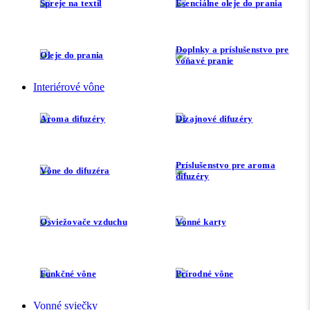
Spreje na textil
Esenciálne oleje do prania
Doplnky a príslušenstvo pre
Oleje do prania
voňavé pranie
Interiérové vône
Aroma difuzéry
Dizajnové difuzéry
Príslušenstvo pre aroma
Vône do difuzéra
difuzéry
Osviežovače vzduchu
Vonné karty
Funkčné vône
Prírodné vône
Vonné sviečky