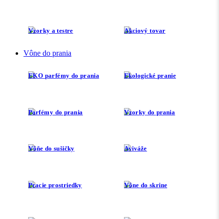
Vzorky a testre
Akciový tovar
Vône do prania
EKO parfémy do prania
Ekologické pranie
Parfémy do prania
Vzorky do prania
Vôňe do sušičky
Aviváže
Pracie prostriedky
Vône do skrine