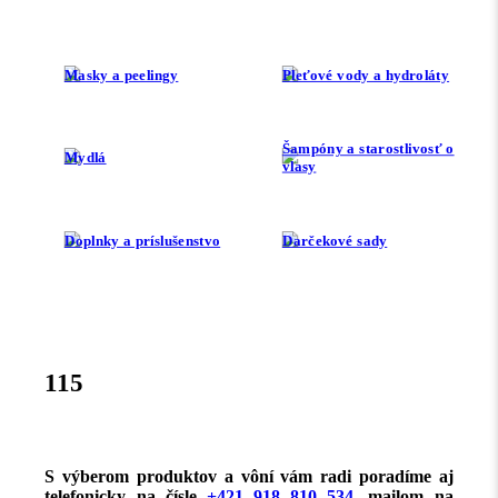
Masky a peelingy
Pleťové vody a hydroláty
Šampóny a starostlivosť o
Mydlá
vlasy
Doplnky a príslušenstvo
Darčekové sady
115
S výberom produktov a vôní vám radi poradíme aj
telefonicky na čísle
+421 918 810 534
, mailom na