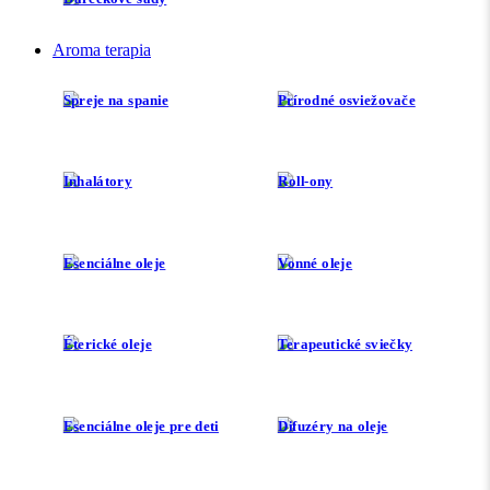
Aroma terapia
Spreje na spanie
Prírodné osviežovače
Inhalátory
Roll-ony
Esenciálne oleje
Vonné oleje
Éterické oleje
Terapeutické sviečky
Esenciálne oleje pre deti
Difuzéry na oleje