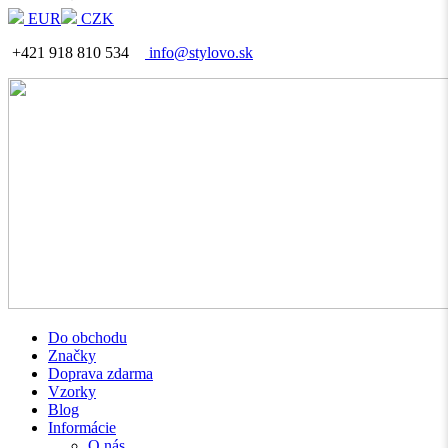
EUR
CZK
+421 918 810 534
info@stylovo.sk
Do obchodu
Značky
Doprava zdarma
Vzorky
Blog
Informácie
O nás