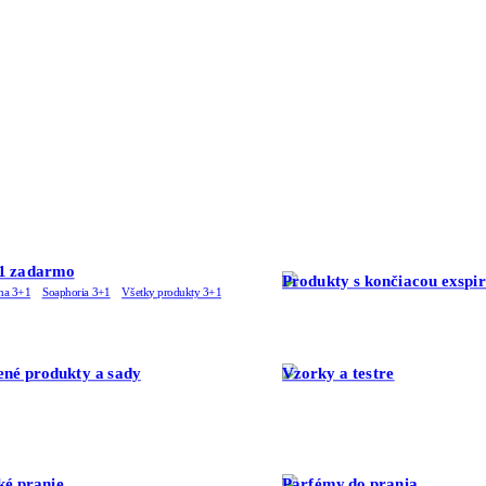
1 zadarmo
Produkty s končiacou exspi
ha 3+1
Soaphoria 3+1
Všetky produkty 3+1
né produkty a sady
Vzorky a testre
ké pranie
Parfémy do prania