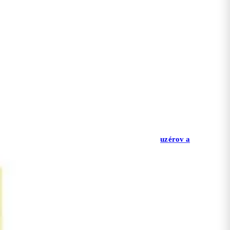
Max Benjamin
WoodWick Candle
Vône do ultrasonických difuzérov a
zvlhčovačov