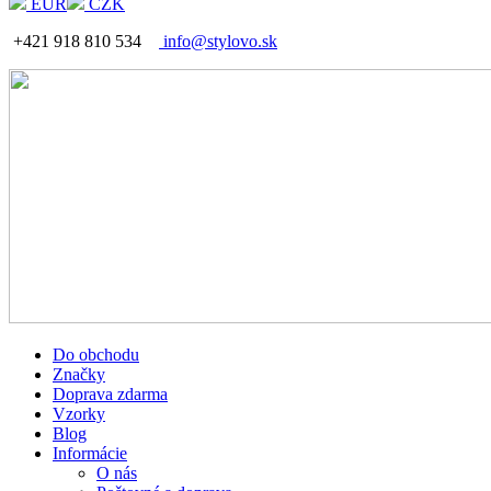
EUR
CZK
+421 918 810 534
info@stylovo.sk
Do obchodu
Značky
Doprava zdarma
Vzorky
Blog
Informácie
O nás