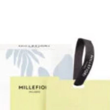
ia
Aromaterapeutické sviečky
né edície
SIMPL.
k sviečkam
Darčekové sady
o elektrických difuzérov
Ultrasonické difuzéry
é sady