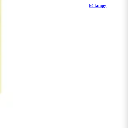
y s
Príslušenstvo pre katalytické lampy
Roll-ony
Terapeutické sviečky
Vosk do aróma lampy