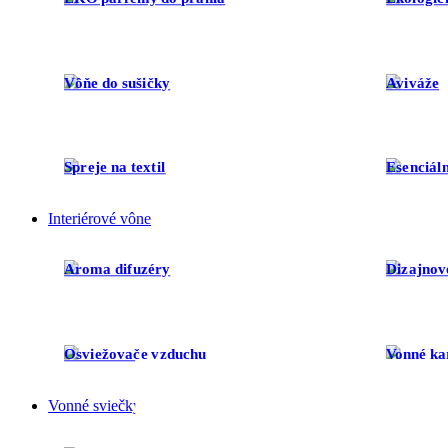
Vôňe do sušičky
Aviváže
Spreje na textil
Esenciáln
Interiérové vône
Aroma difuzéry
Dizajnov
Osviežovače vzduchu
Vonné ka
Vonné sviečky