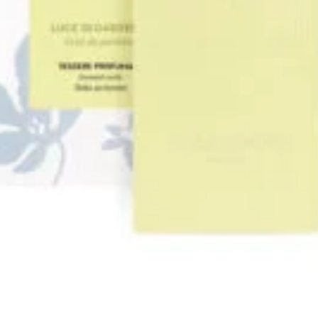
Náplne do katalytickej lamp
o katalytickej lampy
esenciálnymi olejmi
 osviežovače
Inhalátory
eje
Éterické oleje
na oleje
Aróma lampy