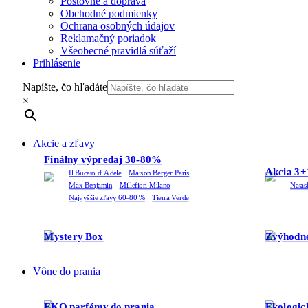
Poštovné a doprava
Obchodné podmienky
Ochrana osobných údajov
Reklamačný poriadok
Všeobecné pravidlá súťaží
Prihlásenie
Napíšte, čo hľadáte
×
Akcie a zľavy
Finálny výpredaj 30-80%
Akcia 3+
Il Bucato di Adele
Maison Berger Paris
Max Benjamin
Millefiori Milano
Natas
Najvyššie zľavy 60–80 %
Tierra Verde
Mystery Box
Zvýhodne
Vône do prania
EKO parfémy do prania
Ekologic