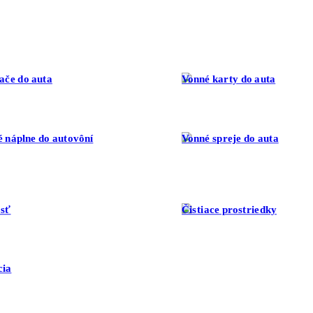
é sady
ače do auta
Vonné karty do auta
 náplne do autovôní
Vonné spreje do auta
sť
Čistiace prostriedky
cia