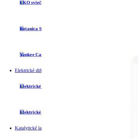
EKO sviečky
SoapHor
Botanica Slavica
Limitova
Yankee Candle
Doplnky 
Elektrické difuzéry
Elektrické difuzéry
Náplne d
Elektrické difuzéry do auta
Darčekov
Katalytické lampy