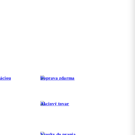
ráciou
Doprava zdarma
Akciový tovar
Vzorky do prania