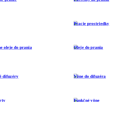
Pracie prostriedky
e oleje do prania
Oleje do prania
é difuzéry
Vône do difuzéra
rty
Funkčné vône