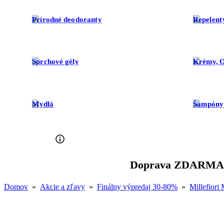
Prírodné deodoranty
Repelent
Sprchové gély
Krémy, O
Mydlá
Šampóny 
Doprava ZDARM
Domov
»
Akcie a zľavy
»
Finálny výpredaj 30-80%
»
Millefiori