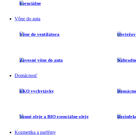
Esenciálne oleje proti hmyzu
Darčekov
Vône do auta
Vône do ventilátora
Osviežov
Závesné vône do auta
Náhradné
Domácnosť
EKO vychytávky
Domácno
Vonné oleje a BIO esenciálne oleje
Dezinfek
Kozmetika a parfémy