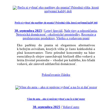
Prečo si vybrať eko parfémy do prania? Prírodná vôňa, ktorá spríjemní každý deň
30. septembra 2025
|
Letný špeciál
,
Naše tipy a odporúčania
,
Netoxická domácnosť - ekologické prostriedky
,
Recenzie a
predstavenie produktov
,
Všetko o voňavom praní
Eko parfémy do prania sú elegantnou alternatívou
k bežným avivážam, ktorých vôňa je často krátkodobá a
plná konzervantov. Tieto prírodné koncentráty na báze
esenciálnych olejov zanechávajú bielizeň dlho voňavú a
šetria životné prostredie – vhodné pre každého, kto hľadá
voňavú, ale zároveň udržateľnú domácnosť.
Pokračovanie článku
Vône do auta – ako si správne vybrať a na čo si dať pozor
30. septembra 2025
|
Voňavé auto