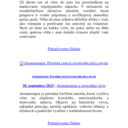
Už dávno nie sú vône do auta len prostriedkom na
maskovanie nepríjemného zápachu. V súčasnosti sú
neoddeliteľnou súčasťou interiéru vozidiel, ktorá
prispieva k tvorbe príjemnej a uvoľňujúcej atmosféry
počas jazdy. Vôňa do auta zohráva dôležitú úlohu v tom,
ako vnímame a prežívame čas strávený za volantom.
Nech už idete na krátky výlet, do práce alebo na dlhú
cestu, správna vôňa v aute dokáže výrazne zlepšiť vaše
cestovanie.
Pokračovanie článku
Aromaterapia: Prírodná cesta k rovnováhe tela a mysle
30. septembra 2025
|
Aromaterapia a esenciálne oleje
Aromaterapia je prírodná liečebná metóda, ktorá využíva
vône na zlepšenie fyzického, emocionálneho a
duševného zdravia. Objavte jej historický vývoj,
základné princípy, metódy aplikácie, vedecké dôkazy o
účinkoch a praktické využitie v každodennom živote.
Pokračovanie článku