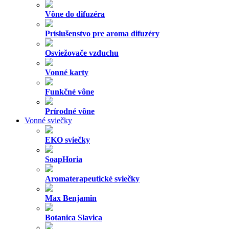
Vône do difuzéra
Príslušenstvo pre aroma difuzéry
Osviežovače vzduchu
Vonné karty
Funkčné vône
Prírodné vône
Vonné sviečky
EKO sviečky
SoapHoria
Aromaterapeutické sviečky
Max Benjamin
Botanica Slavica