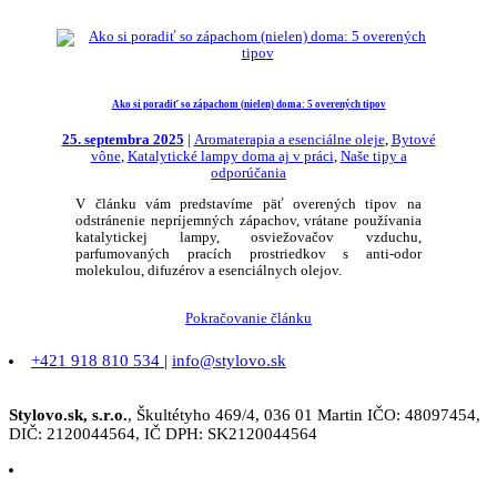
Ako si poradiť so zápachom (nielen) doma: 5 overených tipov
25. septembra 2025
|
Aromaterapia a esenciálne oleje
,
Bytové
vône
,
Katalytické lampy doma aj v práci
,
Naše tipy a
odporúčania
V článku vám predstavíme päť overených tipov na
odstránenie nepríjemných zápachov, vrátane používania
katalytickej lampy, osviežovačov vzduchu,
parfumovaných pracích prostriedkov s anti-odor
molekulou, difuzérov a esenciálnych olejov.
Pokračovanie článku
+421 918 810 534
|
info@stylovo.sk
Stylovo.sk, s.r.o.
, Škultétyho 469/4, 036 01 Martin IČO: 48097454,
DIČ: 2120044564, IČ DPH: SK2120044564