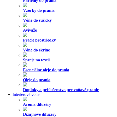
Parfémy do prania
Vzorky do prania
Vôňe do sušičky
Aviváže
Pracie prostriedky
Vône do skrine
Spreje na textil
Esenciálne oleje do prania
Oleje do prania
Doplnky a príslušenstvo pre voňavé pranie
Interiérové vône
Aroma difuzéry
Dizajnové difuzéry