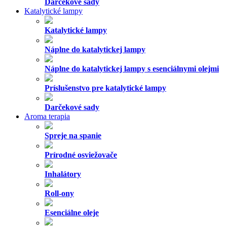
Darčekové sady
Katalytické lampy
Katalytické lampy
Náplne do katalytickej lampy
Náplne do katalytickej lampy s esenciálnymi olejmi
Príslušenstvo pre katalytické lampy
Darčekové sady
Aroma terapia
Spreje na spanie
Prírodné osviežovače
Inhalátory
Roll-ony
Esenciálne oleje