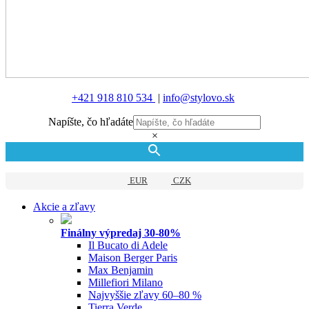
+421 918 810 534
|
info@stylovo.sk
Napíšte, čo hľadáte
×
EUR
CZK
Akcie a zľavy
Finálny výpredaj 30-80%
Il Bucato di Adele
Maison Berger Paris
Max Benjamin
Millefiori Milano
Najvyššie zľavy 60–80 %
Tierra Verde