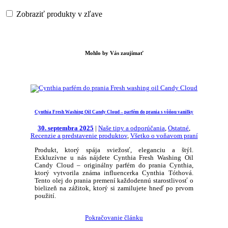
Zobraziť produkty v zľave
Mohlo by Vás zaujímať
Cynthia Fresh Washing Oil Candy Cloud – parfém do prania s vôňou vanilky
30. septembra 2025
|
Naše tipy a odporúčania
,
Ostatné
,
Recenzie a predstavenie produktov
,
Všetko o voňavom praní
Produkt, ktorý spája sviežosť, eleganciu a štýl.
Exkluzívne u nás nájdete Cynthia Fresh Washing Oil
Candy Cloud – originálny parfém do prania Cynthia,
ktorý vytvorila známa influencerka Cynthia Tóthová.
Tento olej do prania premení každodennú starostlivosť o
bielizeň na zážitok, ktorý si zamilujete hneď po prvom
použití.
Pokračovanie článku