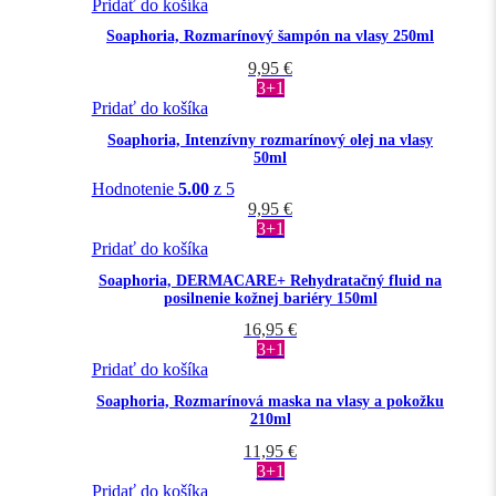
Pridať do košíka
Soaphoria, Rozmarínový šampón na vlasy 250ml
9,95
€
3+1
Pridať do košíka
Soaphoria, Intenzívny rozmarínový olej na vlasy
50ml
Hodnotenie
5.00
z 5
9,95
€
3+1
Pridať do košíka
Soaphoria, DERMACARE+ Rehydratačný fluid na
posilnenie kožnej bariéry 150ml
16,95
€
3+1
Pridať do košíka
Soaphoria, Rozmarínová maska na vlasy a pokožku
210ml
11,95
€
3+1
Pridať do košíka