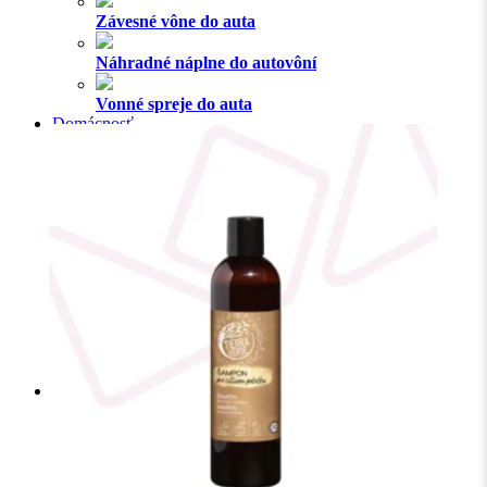
Závesné vône do auta
Náhradné náplne do autovôní
Vonné spreje do auta
Domácnosť
EKO vychytávky
Domácnosť
Čistiace prostriedky
Spreje
Vonné oleje a BIO esenciálne oleje
Dezinfekcia
Kozmetika a parfémy
Prírodné deodoranty
Repelenty