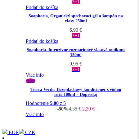
3+1
Pridať do košíka
Soaphoria, Organický sprchovací gél a šampón na
vlasy 250ml
6,90
€
3+1
Pridať do košíka
Soaphoria, Intenzívne rozmarínové vlasové tonikum
150ml
9,95
€
3+1
Viac info
-50%
Tierra Verde, Bezoplachový kondicionér s vôňou
ruže 100ml – Dopredaj
Hodnotenie
5.00
z 5
-50%
4,35
€
2,20
€
Viac info
EUR
CZK