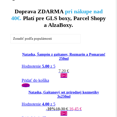
Doprava ZDARMA
pri nákupe nad
40€.
Platí pre GLS boxy, Parcel Shopy
a AlzaBoxy.
Natasha, Šampón z gaštanov, Rozmarín a Pomaranč
250ml
Hodnotenie
5.00
z 5
7,20
€
3+1
Pridať do košíka
-10%
Natasha, Gaštanový set prírodnej kozmetiky
3x250ml
Hodnotenie
4.00
z 5
-10%
18,30
€
16,45
€
3+1