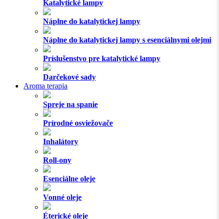
Katalytické lampy
Náplne do katalytickej lampy
Náplne do katalytickej lampy s esenciálnymi olejmi
Príslušenstvo pre katalytické lampy
Darčekové sady
Aroma terapia
Spreje na spanie
Prírodné osviežovače
Inhalátory
Roll-ony
Esenciálne oleje
Vonné oleje
Éterické oleje