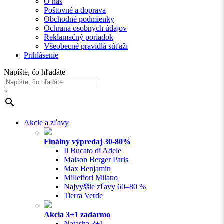
O nás
Poštovné a doprava
Obchodné podmienky
Ochrana osobných údajov
Reklamačný poriadok
Všeobecné pravidlá súťaží
Prihlásenie
Napíšte, čo hľadáte
×
Akcie a zľavy
Finálny výpredaj 30-80%
Il Bucato di Adele
Maison Berger Paris
Max Benjamin
Millefiori Milano
Najvyššie zľavy 60–80 %
Tierra Verde
Akcia 3+1 zadarmo
Natasha 3+1