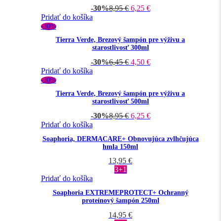
-30%
8,95
€
6,25
€
Pridať do košíka
-30%
Tierra Verde, Brezový šampón pre výživu a
starostlivosť 300ml
-30%
6,45
€
4,50
€
Pridať do košíka
-30%
Tierra Verde, Brezový šampón pre výživu a
starostlivosť 500ml
-30%
8,95
€
6,25
€
Pridať do košíka
Soaphoria, DERMACARE+ Obnovujúca zvlhčujúca
hmla 150ml
13,95
€
3+1
Pridať do košíka
Soaphoria EXTREMEPROTECT+ Ochranný
proteínový šampón 250ml
14,95
€