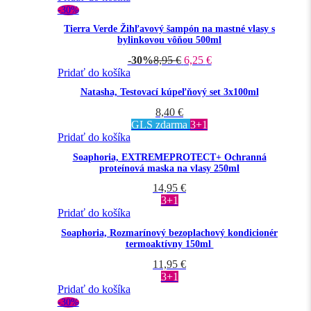
-30%
Tierra Verde Žihľavový šampón na mastné vlasy s
bylinkovou vôňou 500ml
-30%
8,95
€
6,25
€
Pridať do košíka
Natasha, Testovací kúpeľňový set 3x100ml
8,40
€
GLS zdarma
3+1
Pridať do košíka
Soaphoria, EXTREMEPROTECT+ Ochranná
proteínová maska na vlasy 250ml
14,95
€
3+1
Pridať do košíka
Soaphoria, Rozmarínový bezoplachový kondicionér
termoaktívny 150ml
11,95
€
3+1
Pridať do košíka
-30%