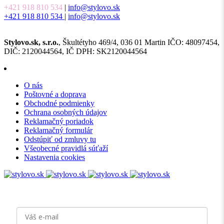
+421 918 810 534
|
info@stylovo.sk
+421 918 810 534
|
info@stylovo.sk
Stylovo.sk, s.r.o.
, Škultétyho 469/4, 036 01 Martin IČO: 48097454,
DIČ: 2120044564, IČ DPH: SK2120044564
O nás
Poštovné a doprava
Obchodné podmienky
Ochrana osobných údajov
Reklamačný poriadok
Reklamačný formulár
Odstúpiť od zmluvy tu
Všeobecné pravidlá súťaží
Nastavenia cookies
Prihláste sa
k odberu noviniek