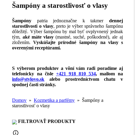
Šampóny a starostlivosť o vlasy
Šampóny
patria jednoznačne k takmer
dennej
starostlivosti o vlasy
, preto je výber správneho šampónu
dôležitý. Výber šampónu by mal byť ovplyvnený jednak
tým,
aké máte vlasy
(mastné, suché, poškodené), ale aj
zložením.
Vyskúšajte prírodné šampóny na vlasy s
overenými receptúrami.
S výberom produktov a vôní vám radi poradíme aj
telefonicky na čísle
+421 918 810 534
, mailom na
info@stylovo.sk
alebo
prostredníctvom chatu
v
spodnej časti stránky.
Domov
»
Kozmetika a parfémy
» Šampóny a
starostlivosť o vlasy
FILTROVAŤ PRODUKTY