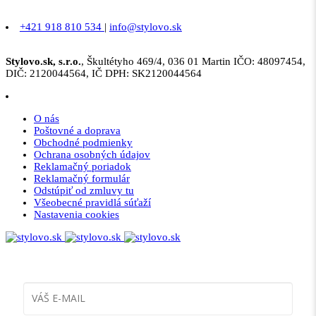
+421 918 810 534
|
info@stylovo.sk
Stylovo.sk, s.r.o.
, Škultétyho 469/4, 036 01 Martin IČO: 48097454,
DIČ: 2120044564, IČ DPH: SK2120044564
O nás
Poštovné a doprava
Obchodné podmienky
Ochrana osobných údajov
Reklamačný poriadok
Reklamačný formulár
Odstúpiť od zmluvy tu
Všeobecné pravidlá súťaží
Nastavenia cookies
Prihláste sa
k odberu noviniek