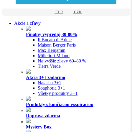
EUR
CZK
Akcie a zľavy
Finálny výpredaj 30-80%
Il Bucato di Adele
Maison Berger Paris
Max Benjamin
Millefiori Milano
Najvyššie zľavy 60–80 %
Tierra Verde
Akcia 3+1 zadarmo
Natasha 3+1
Soaphoria 3+1
Všetky produkty 3+1
Produkty s končiacou exspiráciou
Doprava zdarma
Mystery Box