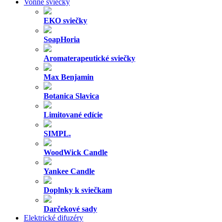
Vonné sviečky
EKO sviečky
SoapHoria
Aromaterapeutické sviečky
Max Benjamin
Botanica Slavica
Limitované edície
SIMPL.
WoodWick Candle
Yankee Candle
Doplnky k sviečkam
Darčekové sady
Elektrické difuzéry