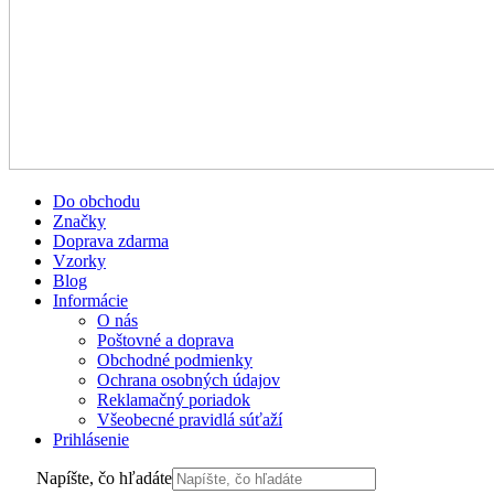
Do obchodu
Značky
Doprava zdarma
Vzorky
Blog
Informácie
O nás
Poštovné a doprava
Obchodné podmienky
Ochrana osobných údajov
Reklamačný poriadok
Všeobecné pravidlá súťaží
Prihlásenie
Napíšte, čo hľadáte