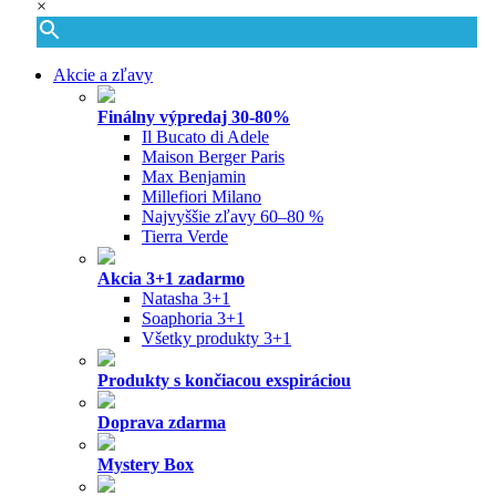
×
Akcie a zľavy
Finálny výpredaj 30-80%
Il Bucato di Adele
Maison Berger Paris
Max Benjamin
Millefiori Milano
Najvyššie zľavy 60–80 %
Tierra Verde
Akcia 3+1 zadarmo
Natasha 3+1
Soaphoria 3+1
Všetky produkty 3+1
Produkty s končiacou exspiráciou
Doprava zdarma
Mystery Box