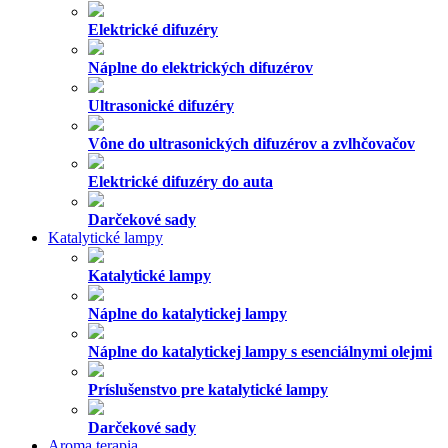
Elektrické difuzéry
Náplne do elektrických difuzérov
Ultrasonické difuzéry
Vône do ultrasonických difuzérov a zvlhčovačov
Elektrické difuzéry do auta
Darčekové sady
Katalytické lampy
Katalytické lampy
Náplne do katalytickej lampy
Náplne do katalytickej lampy s esenciálnymi olejmi
Príslušenstvo pre katalytické lampy
Darčekové sady
Aroma terapia