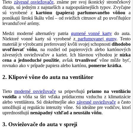
Tieto
závesné osviežovače
, známe pre svoj ikonický stromčekový
dizajn, sú jedným z najstarších a najpopulárnejších typov. Zvyčajne
sú vyrobené z
kartónu (papiera) parfumovaného vôňou
a
ponúkajú širokú škálu vôní – od sviežich citrusov až po uvoľňujúce
levanduľové arómy.
Medzi moderné alternatívy patria
gumené vonné karty
do auta.
Niektoré vonné karty sú vyrobené z
parfumovanej gumy
. Tento
materiál je výrobcami preferovaný kvôli svojej schopnosti
dlhodobo
uvoľňovať vôňu
, na rozdiel od papierových alebo kartónových
závesných osviežovačov a kariet. Ich hlavnou výhodou je
nízka
cena a jednoduché použitie
, avšak
trvanlivosť
vône môže byť,
rovnako ako v prípade papiera alebo kartónu,
pomerne krátka
.
2. Klipové vône do auta na ventilátor
Tieto
moderné osviežovače
sa pripevňujú
priamo na ventiláciu
vozidla
a vôňa sa šíri vďaka prúdiacemu vzduchu z klimatizácie
alebo ventilátora. Sú diskrétnejšie ako
závesné osviežovače
a často
umožňujú aj reguláciu intenzity vône. Sú ideálne pre vodičov, ktorí
uprednostňujú
nenápadný vzhľad a neustálu vôňu
.
3. Osviežovače do auta v spreji