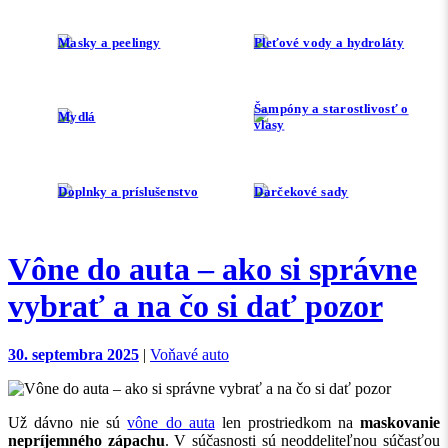
Masky a peelingy
Pleťové vody a hydroláty
Šampóny a starostlivosť o
Mydlá
vlasy
Doplnky a príslušenstvo
Darčekové sady
Vône do auta – ako si správne
vybrať a na čo si dať pozor
30. septembra 2025
|
Voňavé auto
Už dávno nie sú
vône do auta
len prostriedkom na
maskovanie
nepríjemného zápachu
. V súčasnosti sú neoddeliteľnou súčasťou