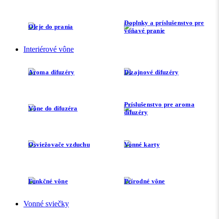
Doplnky a príslušenstvo pre
Oleje do prania
voňavé pranie
Interiérové vône
Aroma difuzéry
Dizajnové difuzéry
Príslušenstvo pre aroma
Vône do difuzéra
difuzéry
Osviežovače vzduchu
Vonné karty
Funkčné vône
Prírodné vône
Vonné sviečky