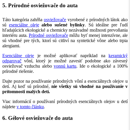
5. Prírodné osviežovače do auta
Táto kategória zahŕňa
osviežovače
vyrobené z prírodných látok ako
sú
esenciálne oleje
alebo sušené bylinky
. Sú ideálne pre ľudí
hľadajúcich ekologické a chemicky nezávadné možnosti prevoňania
interiéru auta.
Prírodné osviežovače
môžu byť menej intenzívne, ale
sú vhodné pre tých, ktorí sú citliví na syntetické vône alebo trpia
alergiami.
Esenciálne oleje
je možné aplikovať napríklad na
keramický
odparovač
vôní, ktorý je možné zavesiť podobne ako závesný
osviežovač vzduchu alebo
vonnú kartu
. Ide o ekologické a 100%
prírodné riešenie.
Dajte pozor na používanie prírodných vôní a esenciálnych olejov u
detí. Aj keď sú prírodné,
nie všetky sú vhodné na používanie v
prítomnosti malých detí.
Viac informácií o používaní prírodných esenciálnych olejov u detí
nájdete
v tomto článku
.
6. Gélové osviežovače do auta