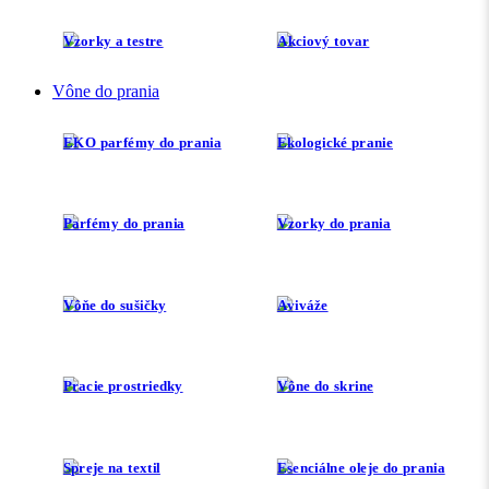
Vzorky a testre
Akciový tovar
Vône do prania
EKO parfémy do prania
Ekologické pranie
Parfémy do prania
Vzorky do prania
Vôňe do sušičky
Aviváže
Pracie prostriedky
Vône do skrine
Spreje na textil
Esenciálne oleje do prania