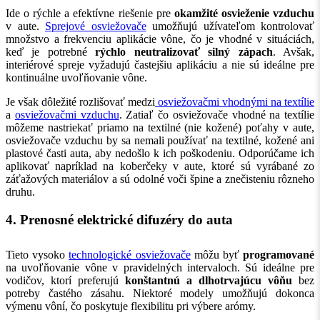
Ide o rýchle a efektívne riešenie pre
okamžité osvieženie vzduchu
v aute.
Sprejové osviežovače
umožňujú užívateľom kontrolovať
množstvo a frekvenciu aplikácie vône, čo je vhodné v situáciách,
keď je potrebné
rýchlo neutralizovať silný zápach
. Avšak,
interiérové spreje vyžadujú častejšiu aplikáciu a nie sú ideálne pre
kontinuálne uvoľňovanie vône.
Je však dôležité rozlišovať medzi
osviežovačmi vhodnými na textílie
a
osviežovačmi vzduchu
. Zatiaľ čo osviežovače vhodné na textílie
môžeme nastriekať priamo na textilné (nie kožené) poťahy v aute,
osviežovače vzduchu by sa nemali používať na textilné, kožené ani
plastové časti auta, aby nedošlo k ich poškodeniu. Odporúčame ich
aplikovať napríklad na koberčeky v aute, ktoré sú vyrábané zo
záťažových materiálov a sú odolné voči špine a znečisteniu rôzneho
druhu.
4. Prenosné elektrické difuzéry do auta
Tieto vysoko
technologické osviežovače
môžu byť
programované
na uvoľňovanie vône v pravidelných intervaloch. Sú ideálne pre
vodičov, ktorí preferujú
konštantnú a dlhotrvajúcu vôňu
bez
potreby častého zásahu. Niektoré modely umožňujú dokonca
výmenu vôní, čo poskytuje flexibilitu pri výbere arómy.