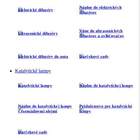
Náplne do elektrických
Elektrické difuzéry
difuzérov
Vône do ultrasonických
Ultrasonické difuzéry
difuzérov a zvlhčovačov
Elektrické difuzéry do auta
Darčekové sady
Katalytické lampy
Katalytické lampy
Náplne do katalytickej lampy
Náplne do katalytickej lampy
Príslušenstvo pre katalytické
s esenciálnymi olejmi
lampy
Darčekové sady