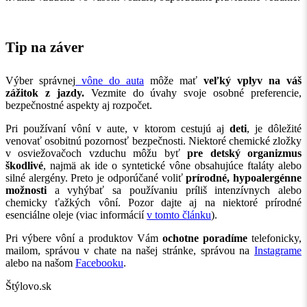
Tip na záver
Výber správnej
vône do auta
môže mať
veľký vplyv na váš
zážitok z jazdy.
Vezmite do úvahy svoje osobné preferencie,
bezpečnostné aspekty aj rozpočet.
Pri používaní vôní v aute, v ktorom cestujú aj
deti
, je dôležité
venovať osobitnú pozornosť bezpečnosti. Niektoré chemické zložky
v osviežovačoch vzduchu môžu byť
pre detský organizmus
škodlivé
, najmä ak ide o syntetické vône obsahujúce ftaláty alebo
silné alergény. Preto je odporúčané voliť
prírodné, hypoalergénne
možnosti
a vyhýbať sa používaniu príliš intenzívnych alebo
chemicky ťažkých vôní. Pozor dajte aj na niektoré prírodné
esenciálne oleje (viac informácií
v tomto článku
).
Pri výbere vôní a produktov Vám
ochotne poradíme
telefonicky,
mailom, správou v chate na našej stránke, správou na
Instagrame
alebo na našom
Facebooku
.
Štýlovo.sk