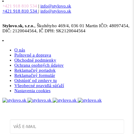
+421 918 810 534
|
info@stylovo.sk
+421 918 810 534
|
info@stylovo.sk
Stylovo.sk, s.r.o.
, Škultétyho 469/4, 036 01 Martin IČO: 48097454,
DIČ: 2120044564, IČ DPH: SK2120044564
O nás
Poštovné a doprava
Obchodné podmienky
Ochrana osobných údajov
Reklamačný poriadok
Reklamačný formulár
Odstúpiť od zmluvy tu
Všeobecné pravidlá súťaží
Nastavenia cookies
Prihláste sa
k odberu noviniek