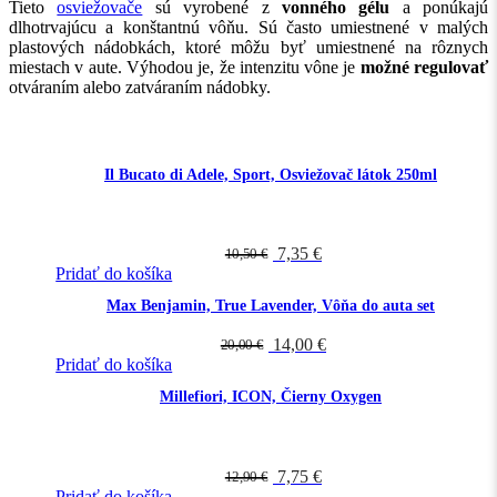
Tieto
osviežovače
sú vyrobené z
vonného gélu
a ponúkajú
dlhotrvajúcu a konštantnú vôňu. Sú často umiestnené v malých
plastových nádobkách, ktoré môžu byť umiestnené na rôznych
miestach v aute. Výhodou je, že intenzitu vône je
možné regulovať
otváraním alebo zatváraním nádobky.
Il Bucato di Adele, Sport, Osviežovač látok 250ml
Hodnotenie
5.00
z 5
7,35
€
10,50
€
Pridať do košíka
Max Benjamin, True Lavender, Vôňa do auta set
14,00
€
20,00
€
Pridať do košíka
Millefiori, ICON, Čierny Oxygen
Hodnotenie
5.00
z 5
7,75
€
12,90
€
Pridať do košíka