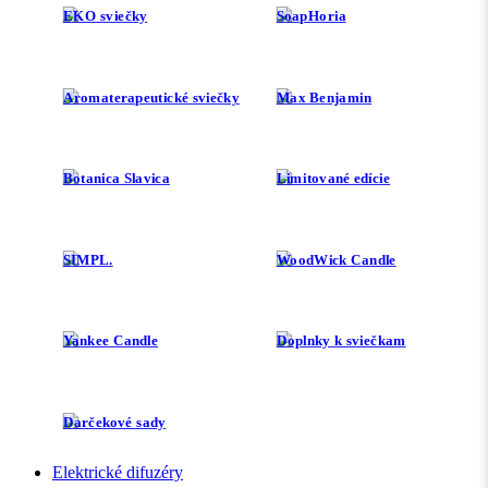
EKO sviečky
SoapHoria
Aromaterapeutické sviečky
Max Benjamin
Botanica Slavica
Limitované edície
SIMPL.
WoodWick Candle
Yankee Candle
Doplnky k sviečkam
Darčekové sady
Elektrické difuzéry