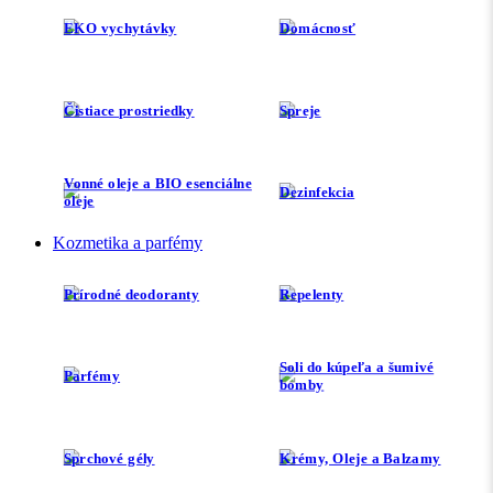
EKO vychytávky
Domácnosť
Čistiace prostriedky
Spreje
Vonné oleje a BIO esenciálne
Dezinfekcia
oleje
Kozmetika a parfémy
Prírodné deodoranty
Repelenty
Soli do kúpeľa a šumivé
Parfémy
bomby
Sprchové gély
Krémy, Oleje a Balzamy