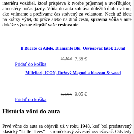
interiéru vozidiel, ktorá prispieva k tvorbe príjemnej a uvoľňujúcej
atmosféry počas jazdy. Vôňa do auta zohráva dôležitú úlohu v tom,
ako vnímame a prežívame čas strávený za volantom. Nech už idete
na krátky výlet, do práce alebo na dlhú cestu,
správna vôňa
v aute
dokáže výrazne
zlepšiť vaše cestovanie
.
Il Bucato di Adele, Diamante Blu, Osviežovač látok 250ml
7,35
€
10,50
€
Pridať do košíka
Millefiori, ICON, Ružový Magnolia blossom & wood
Hodnotenie
4.33
z 5
9,05
€
12,90
€
Pridať do košíka
História vôní do auta
Prvé vône do auta sa objavili už v roku 1948, keď bol predstavený
klasický “Little Trees” – stromčekový závesný osviežovač. Odvtedy