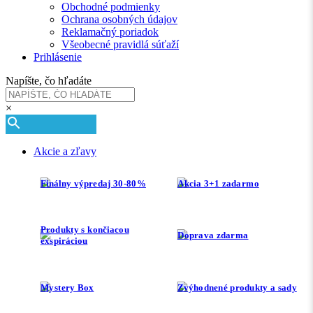
Obchodné podmienky
Ochrana osobných údajov
Reklamačný poriadok
Všeobecné pravidlá súťaží
Prihlásenie
Napíšte, čo hľadáte
×
Akcie a zľavy
Finálny výpredaj 30-80%
Akcia 3+1 zadarmo
Produkty s končiacou
Doprava zdarma
exspiráciou
Mystery Box
Zvýhodnené produkty a sady