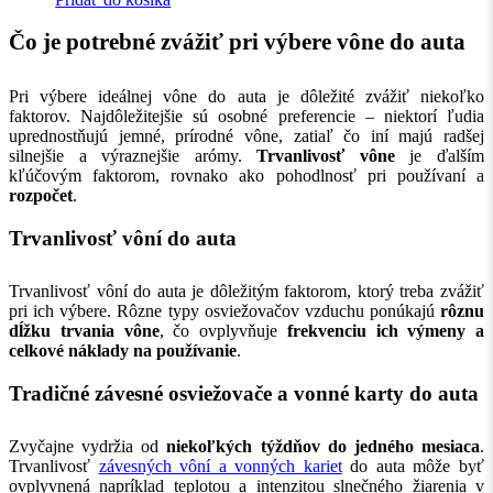
Čo je potrebné zvážiť pri výbere vône do auta
Pri výbere ideálnej vône do auta je dôležité zvážiť niekoľko
faktorov. Najdôležitejšie sú osobné preferencie – niektorí ľudia
uprednostňujú jemné, prírodné vône, zatiaľ čo iní majú radšej
silnejšie a výraznejšie arómy.
Trvanlivosť vône
je ďalším
kľúčovým faktorom, rovnako ako pohodlnosť pri používaní a
rozpočet
.
Trvanlivosť vôní do auta
Trvanlivosť vôní do auta je dôležitým faktorom, ktorý treba zvážiť
pri ich výbere. Rôzne typy osviežovačov vzduchu ponúkajú
rôznu
dĺžku trvania vône
, čo ovplyvňuje
frekvenciu ich výmeny a
celkové náklady na používanie
.
Tradičné závesné osviežovače a vonné karty do auta
Zvyčajne vydržia od
niekoľkých týždňov do jedného mesiaca
.
Trvanlivosť
závesných vôní a vonných kariet
do auta môže byť
ovplyvnená napríklad teplotou a intenzitou slnečného žiarenia v