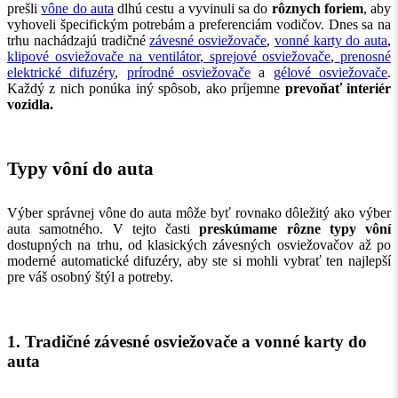
prešli
vône do auta
dlhú cestu a vyvinuli sa do
rôznych foriem
, aby
vyhoveli špecifickým potrebám a preferenciám vodičov. Dnes sa na
trhu nachádzajú tradičné
závesné osviežovače
,
vonné karty do auta
,
klipové osviežovače na ventilátor
,
sprejové osviežovače
,
prenosné
elektrické difuzéry
,
prírodné osviežovače
a
gélové osviežovače
.
Každý z nich ponúka iný spôsob, ako príjemne
prevoňať interiér
vozidla.
Typy vôní do auta
Výber správnej vône do auta môže byť rovnako dôležitý ako výber
auta samotného. V tejto časti
preskúmame rôzne typy vôní
dostupných na trhu, od klasických závesných osviežovačov až po
moderné automatické difuzéry, aby ste si mohli vybrať ten najlepší
pre váš osobný štýl a potreby.
1. Tradičné závesné osviežovače a vonné karty do
auta