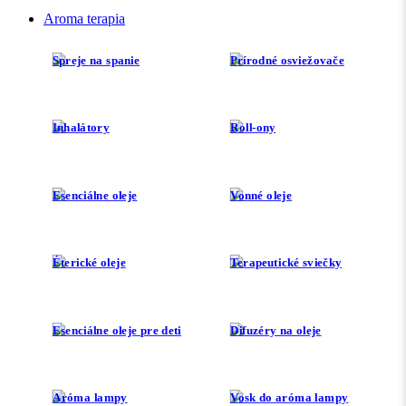
Aroma terapia
Spreje na spanie
Prírodné osviežovače
Inhalátory
Roll-ony
Esenciálne oleje
Vonné oleje
Éterické oleje
Terapeutické sviečky
Esenciálne oleje pre deti
Difuzéry na oleje
Aróma lampy
Vosk do aróma lampy