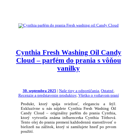
Cynthia Fresh Washing Oil Candy
Cloud – parfém do prania s vôňou
vanilky
30. septembra 2025
|
Naše tipy a odporúčania
,
Ostatné
,
Recenzie a predstavenie produktov
,
Všetko o voňavom praní
Produkt, ktorý spája sviežosť, eleganciu a štýl.
Exkluzívne u nás nájdete Cynthia Fresh Washing Oil
Candy Cloud – originálny parfém do prania Cynthia,
ktorý vytvorila známa influencerka Cynthia Tóthová.
Tento olej do prania premení každodennú starostlivosť o
bielizeň na zážitok, ktorý si zamilujete hneď po prvom
použití.