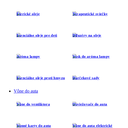
Éterické oleje
Terapeutické sviečky
Esenciálne oleje pre deti
Difuzéry na oleje
Aróma lampy
Vosk do aróma lampy
Esenciálne oleje proti hmyzu
Darčekové sady
Vône do auta
Vône do ventilátora
Osviežovače do auta
Vonné karty do auta
Vône do auta elektrické