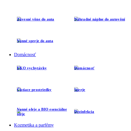
Závesné vône do auta
Náhradné náplne do autovôní
Vonné spreje do auta
Domácnosť
EKO vychytávky
Domácnosť
Čistiace prostriedky
Spreje
Vonné oleje a BIO esenciálne
Dezinfekcia
oleje
Kozmetika a parfémy