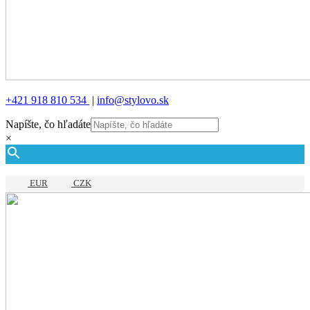
+421 918 810 534
|
info@stylovo.sk
Napíšte, čo hľadáte
×
EUR
CZK