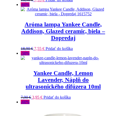
-60%
Aróma lampa Yankee Candle,
Addison, Glazed ceramic, biela –
Dopredaj
18,90
€
7,55
€
Pridať do košíka
-50%
Yankee Candle, Lemon
Lavender, Náplň do
ultrasonického difúzera 10ml
7,90
€
3,95
€
Pridať do košíka
-60%