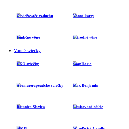
Osviežovače vzduchu
Vonné karty
Funkčné vône
Prírodné vône
Vonné sviečky
EKO sviečky
SoapHoria
Aromaterapeutické sviečky
Max Benjamin
Botanica Slavica
Limitované edície
SIMPL.
WoodWick Candle