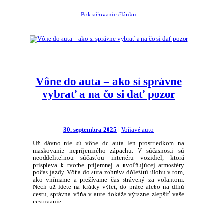
Pokračovanie článku
Vône do auta – ako si správne
vybrať a na čo si dať pozor
30. septembra 2025
|
Voňavé auto
Už dávno nie sú vône do auta len prostriedkom na
maskovanie nepríjemného zápachu. V súčasnosti sú
neoddeliteľnou súčasťou interiéru vozidiel, ktorá
prispieva k tvorbe príjemnej a uvoľňujúcej atmosféry
počas jazdy. Vôňa do auta zohráva dôležitú úlohu v tom,
ako vnímame a prežívame čas strávený za volantom.
Nech už idete na krátky výlet, do práce alebo na dlhú
cestu, správna vôňa v aute dokáže výrazne zlepšiť vaše
cestovanie.