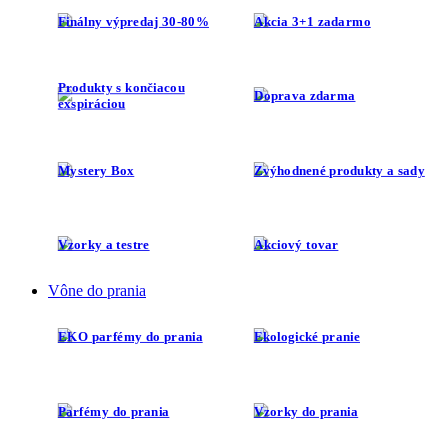
Finálny výpredaj 30-80%
Akcia 3+1 zadarmo
Produkty s končiacou
Doprava zdarma
exspiráciou
Mystery Box
Zvýhodnené produkty a sady
Vzorky a testre
Akciový tovar
Vône do prania
EKO parfémy do prania
Ekologické pranie
Parfémy do prania
Vzorky do prania