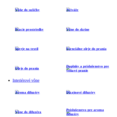
Vôňe do sušičky
Aviváže
Pracie prostriedky
Vône do skrine
Spreje na textil
Esenciálne oleje do prania
Doplnky a príslušenstvo pre
Oleje do prania
voňavé pranie
Interiérové vône
Aroma difuzéry
Dizajnové difuzéry
Príslušenstvo pre aroma
Vône do difuzéra
difuzéry