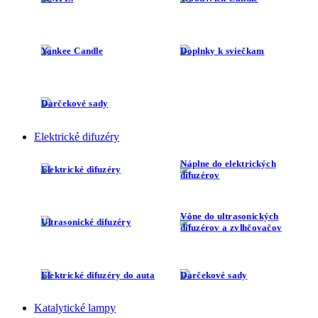
Yankee Candle
Doplnky k sviečkam
Darčekové sady
Elektrické difuzéry
Náplne do elektrických
Elektrické difuzéry
difuzérov
Vône do ultrasonických
Ultrasonické difuzéry
difuzérov a zvlhčovačov
Elektrické difuzéry do auta
Darčekové sady
Katalytické lampy