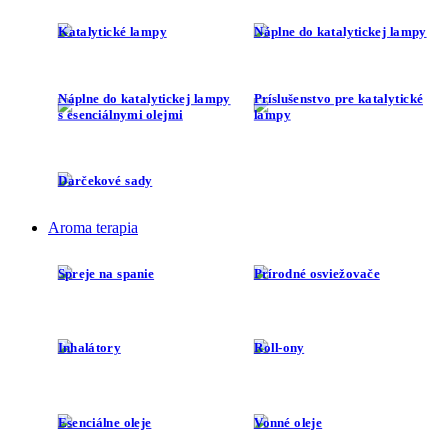
Katalytické lampy
Náplne do katalytickej lampy
Náplne do katalytickej lampy
Príslušenstvo pre katalytické
s esenciálnymi olejmi
lampy
Darčekové sady
Aroma terapia
Spreje na spanie
Prírodné osviežovače
Inhalátory
Roll-ony
Esenciálne oleje
Vonné oleje