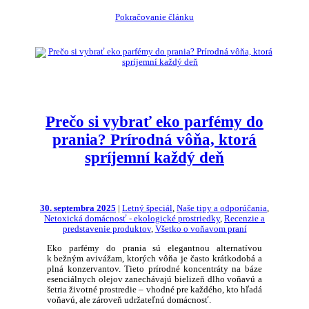
Pokračovanie článku
Prečo si vybrať eko parfémy do
prania? Prírodná vôňa, ktorá
spríjemní každý deň
30. septembra 2025
|
Letný špeciál
,
Naše tipy a odporúčania
,
Netoxická domácnosť - ekologické prostriedky
,
Recenzie a
predstavenie produktov
,
Všetko o voňavom praní
Eko parfémy do prania sú elegantnou alternatívou
k bežným avivážam, ktorých vôňa je často krátkodobá a
plná konzervantov. Tieto prírodné koncentráty na báze
esenciálnych olejov zanechávajú bielizeň dlho voňavú a
šetria životné prostredie – vhodné pre každého, kto hľadá
voňavú, ale zároveň udržateľnú domácnosť.