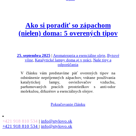
Ako si poradiť so zápachom
(nielen) doma: 5 overených tipov
25. septembra 2025
|
Aromaterapia a esenciálne oleje
,
Bytové
vône
,
Katalytické lampy doma aj v práci
,
Naše tipy a
odporúčania
V článku vám predstavíme päť overených tipov na
odstránenie nepríjemných zápachov, vrátane používania
katalytickej lampy, osviežovačov vzduchu,
parfumovaných pracích prostriedkov s anti-odor
molekulou, difuzérov a esenciálnych olejov.
Pokračovanie článku
+421 918 810 534
|
info@stylovo.sk
+421 918 810 534
|
info@stylovo.sk