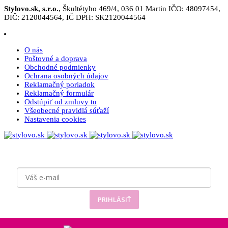
Stylovo.sk, s.r.o.
, Škultétyho 469/4, 036 01 Martin IČO: 48097454,
DIČ: 2120044564, IČ DPH: SK2120044564
O nás
Poštovné a doprava
Obchodné podmienky
Ochrana osobných údajov
Reklamačný poriadok
Reklamačný formulár
Odstúpiť od zmluvy tu
Všeobecné pravidlá súťaží
Nastavenia cookies
Prihláste sa
k odberu noviniek
PRIHLÁSIŤ