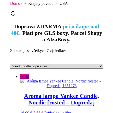
Domov
» Krajiny pôvodu » USA
Doprava ZDARMA
pri nákupe nad
40€.
Platí pre GLS boxy, Parcel Shopy
a AlzaBoxy.
Zobrazuje sa všetkych 7 výsledkov
-60%
Aróma lampa Yankee Candle,
Nordic frosted – Dopredaj
18,90
€
7,55
€
Pridať do košíka