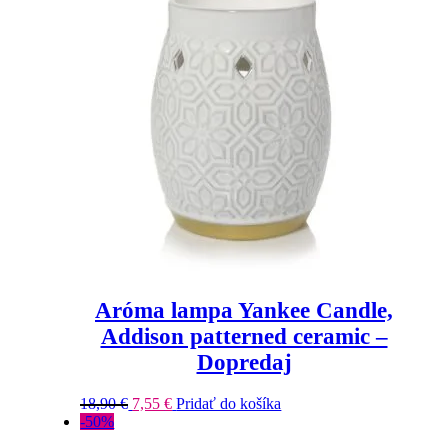
Aróma lampa Yankee Candle,
Addison patterned ceramic –
Dopredaj
18,90
€
7,55
€
Pridať do košíka
-50%