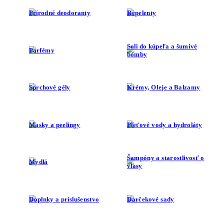
Prírodné deodoranty
Repelenty
Soli do kúpeľa a šumivé
Parfémy
bomby
Sprchové gély
Krémy, Oleje a Balzamy
Masky a peelingy
Pleťové vody a hydroláty
Šampóny a starostlivosť o
Mydlá
vlasy
Doplnky a príslušenstvo
Darčekové sady