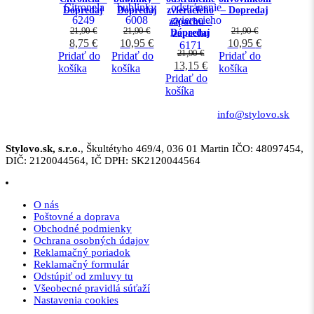
Dopredaj
Dopredaj
zvieracieho
– Dopredaj
zápachu –
21,90
€
21,90
€
21,90
€
Dopredaj
8,75
€
10,95
€
10,95
€
21,90
€
Pridať do
Pridať do
Pridať do
13,15
€
košíka
košíka
košíka
Pridať do
košíka
info@stylovo.sk
Stylovo.sk, s.r.o.
, Škultétyho 469/4, 036 01 Martin IČO: 48097454,
DIČ: 2120044564, IČ DPH: SK2120044564
O nás
Poštovné a doprava
Obchodné podmienky
Ochrana osobných údajov
Reklamačný poriadok
Reklamačný formulár
Odstúpiť od zmluvy tu
Všeobecné pravidlá súťaží
Nastavenia cookies