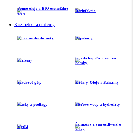
Vonné oleje a BIO esenciálne
Dezinfekcia
oleje
Kozmetika a parfémy
Prírodné deodoranty
Repelenty
Soli do kúpeľa a šumivé
Parfémy
bomby
Sprchové gély
Krémy, Oleje a Balzamy
Masky a peelingy
Pleťové vody a hydroláty
Šampóny a starostlivosť o
Mydlá
vlasy