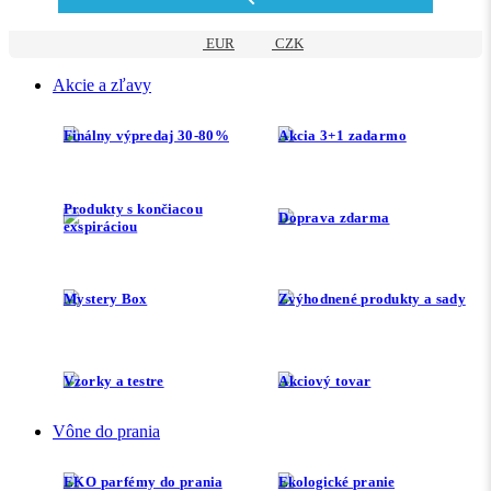
EUR
CZK
Akcie a zľavy
Finálny výpredaj 30-80%
Akcia 3+1 zadarmo
Produkty s končiacou
Doprava zdarma
exspiráciou
Mystery Box
Zvýhodnené produkty a sady
Vzorky a testre
Akciový tovar
Vône do prania
EKO parfémy do prania
Ekologické pranie