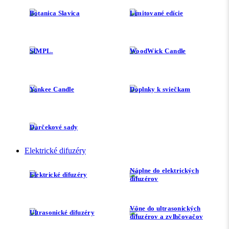
Botanica Slavica
Limitované edície
SIMPL.
WoodWick Candle
Yankee Candle
Doplnky k sviečkam
Darčekové sady
Elektrické difuzéry
Náplne do elektrických
Elektrické difuzéry
difuzérov
Vône do ultrasonických
Ultrasonické difuzéry
difuzérov a zvlhčovačov