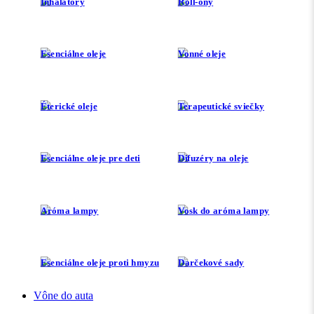
Inhalátory
Roll-ony
Esenciálne oleje
Vonné oleje
Éterické oleje
Terapeutické sviečky
Esenciálne oleje pre deti
Difuzéry na oleje
Aróma lampy
Vosk do aróma lampy
Esenciálne oleje proti hmyzu
Darčekové sady
Vône do auta