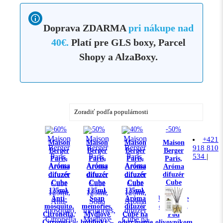
Doprava ZDARMA
pri nákupe nad
40€.
Platí pre GLS boxy, Parcel
Shopy a AlzaBoxy.
-60%
-50%
-40%
-50%
+421
Maison
Maison
Maison
Maison
918 810
Berger
Berger
Berger
Berger
534
|
Paris,
Paris,
Paris,
Paris,
Aróma
Aróma
Aróma
Aróma
difuzér
difuzér
difuzér
difuzér
Cube
Cube
Cube
Cube
125ml,
125ml,
125ml,
125ml,
Anti-
Soap
Aróma
Under the
mosquito,
memories,
difuzér
olive tree,
Citronella,
Mydlové
Cube na
Pod
Citronela –
bublinky –
odstránenie
olivovníkom