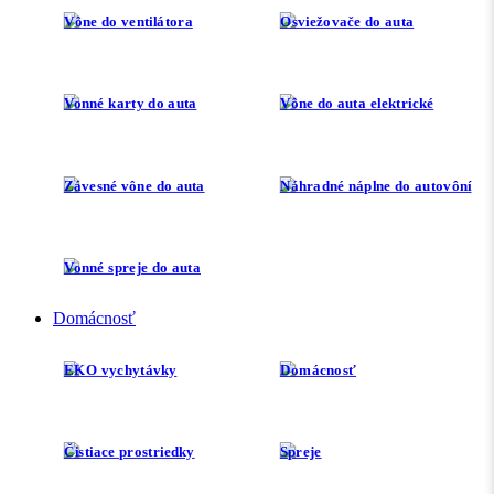
Vône do ventilátora
Osviežovače do auta
Vonné karty do auta
Vône do auta elektrické
Závesné vône do auta
Náhradné náplne do autovôní
Vonné spreje do auta
Domácnosť
EKO vychytávky
Domácnosť
Čistiace prostriedky
Spreje