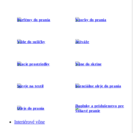
Parfémy do prania
Vzorky do prania
Vôňe do sušičky
Aviváže
Pracie prostriedky
Vône do skrine
Spreje na textil
Esenciálne oleje do prania
Doplnky a príslušenstvo pre
Oleje do prania
voňavé pranie
Interiérové vône