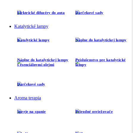
Elektrické difuzéry do auta
Darčekové sady
Katalytické lampy
Katalytické lampy
Náplne do katalytickej lampy
Náplne do katalytickej lampy
Príslušenstvo pre katalytické
s esenciálnymi olejmi
lampy
Darčekové sady
Aroma terapia
Spreje na spanie
Prírodné osviežovače