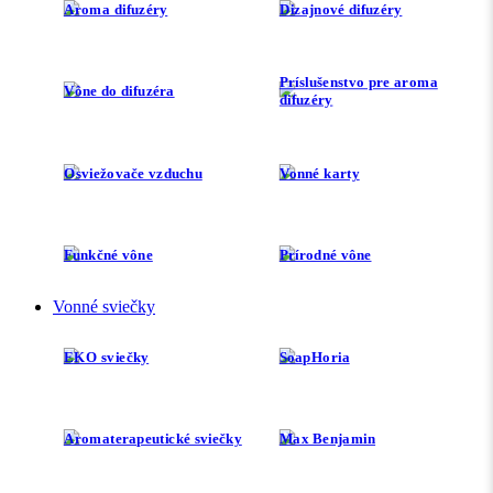
Aroma difuzéry
Dizajnové difuzéry
Príslušenstvo pre aroma
Vône do difuzéra
difuzéry
Osviežovače vzduchu
Vonné karty
Funkčné vône
Prírodné vône
Vonné sviečky
EKO sviečky
SoapHoria
Aromaterapeutické sviečky
Max Benjamin