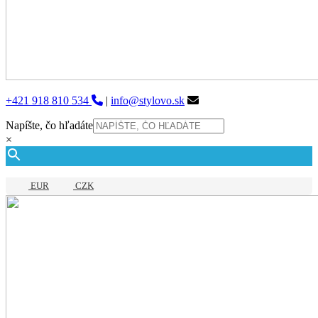
+421 918 810 534
|
info@stylovo.sk
Napíšte, čo hľadáte
×
EUR
CZK