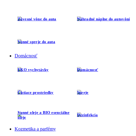
Závesné vône do auta
Náhradné náplne do autovôní
Vonné spreje do auta
Domácnosť
EKO vychytávky
Domácnosť
Čistiace prostriedky
Spreje
Vonné oleje a BIO esenciálne
Dezinfekcia
oleje
Kozmetika a parfémy