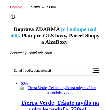
Domov
» Objemy » 230ml
Doprava ZDARMA
pri nákupe nad
40€.
Platí pre GLS boxy, Parcel Shopy
a AlzaBoxy.
Zobrazený jediný výsledok
-60%
Tierra Verde, Tekuté mydlo na
ruky levanduľa, 230ml –