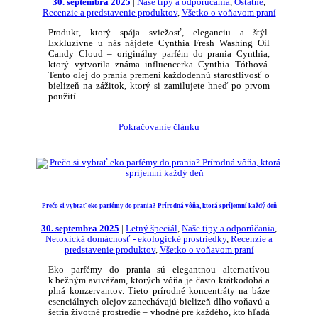
30. septembra 2025
|
Naše tipy a odporúčania
,
Ostatné
,
Recenzie a predstavenie produktov
,
Všetko o voňavom praní
Produkt, ktorý spája sviežosť, eleganciu a štýl.
Exkluzívne u nás nájdete Cynthia Fresh Washing Oil
Candy Cloud – originálny parfém do prania Cynthia,
ktorý vytvorila známa influencerka Cynthia Tóthová.
Tento olej do prania premení každodennú starostlivosť o
bielizeň na zážitok, ktorý si zamilujete hneď po prvom
použití.
Pokračovanie článku
Prečo si vybrať eko parfémy do prania? Prírodná vôňa, ktorá spríjemní každý deň
30. septembra 2025
|
Letný špeciál
,
Naše tipy a odporúčania
,
Netoxická domácnosť - ekologické prostriedky
,
Recenzie a
predstavenie produktov
,
Všetko o voňavom praní
Eko parfémy do prania sú elegantnou alternatívou
k bežným avivážam, ktorých vôňa je často krátkodobá a
plná konzervantov. Tieto prírodné koncentráty na báze
esenciálnych olejov zanechávajú bielizeň dlho voňavú a
šetria životné prostredie – vhodné pre každého, kto hľadá