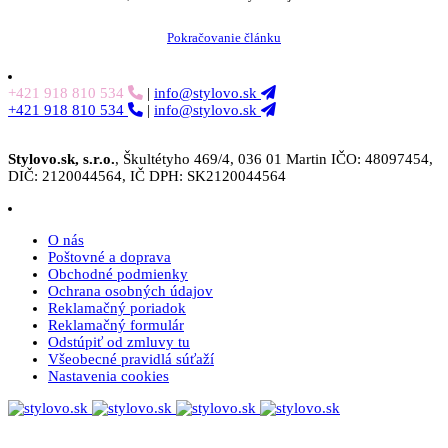
Pokračovanie článku
+421 918 810 534
|
info@stylovo.sk
+421 918 810 534
|
info@stylovo.sk
Stylovo.sk, s.r.o.
, Škultétyho 469/4, 036 01 Martin IČO: 48097454,
DIČ: 2120044564, IČ DPH: SK2120044564
O nás
Poštovné a doprava
Obchodné podmienky
Ochrana osobných údajov
Reklamačný poriadok
Reklamačný formulár
Odstúpiť od zmluvy tu
Všeobecné pravidlá súťaží
Nastavenia cookies