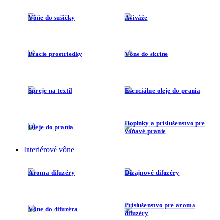
Vôňe do sušičky
Aviváže
Pracie prostriedky
Vône do skrine
Spreje na textil
Esenciálne oleje do prania
Doplnky a príslušenstvo pre
Oleje do prania
voňavé pranie
Interiérové vône
Aroma difuzéry
Dizajnové difuzéry
Príslušenstvo pre aroma
Vône do difuzéra
difuzéry