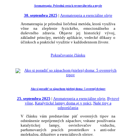
Aromaterapia: Prírodná cesta k rovnováhe tela a mysle
30. septembra 2025
|
Aromaterapia a esenciálne oleje
Aromaterapia je prírodná liečebná metóda, ktorá využíva
vône na zlepšenie fyzického, emocionálneho a
duševného zdravia. Objavte jej historický vývoj,
základné princípy, metódy aplikácie, vedecké dôkazy o
účinkoch a praktické využitie v každodennom živote.
Pokračovanie článku
Ako si poradiť so zápachom (nielen) doma: 5 overených tipov
25. septembra 2025
|
Aromaterapia a esenciálne oleje
,
Bytové
vône
,
Katalytické lampy doma aj v práci
,
Naše tipy a
odporúčania
V článku vám predstavíme päť overených tipov na
odstránenie nepríjemných zápachov, vrátane používania
katalytickej lampy, osviežovačov vzduchu,
parfumovaných pracích prostriedkov s anti-odor
molekulou, difuzérov a esenciálnych olejov.