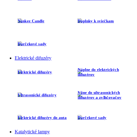
Yankee Candle
Doplnky k sviečkam
Darčekové sady
Elektrické difuzéry
Náplne do elektrických
Elektrické difuzéry
difuzérov
Vône do ultrasonických
Ultrasonické difuzéry
difuzérov a zvlhčovačov
Elektrické difuzéry do auta
Darčekové sady
Katalytické lampy