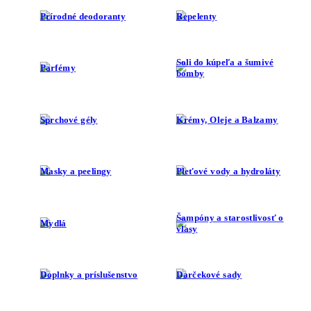
Prírodné deodoranty
Repelenty
Soli do kúpeľa a šumivé
Parfémy
bomby
Sprchové gély
Krémy, Oleje a Balzamy
Masky a peelingy
Pleťové vody a hydroláty
Šampóny a starostlivosť o
Mydlá
vlasy
Doplnky a príslušenstvo
Darčekové sady