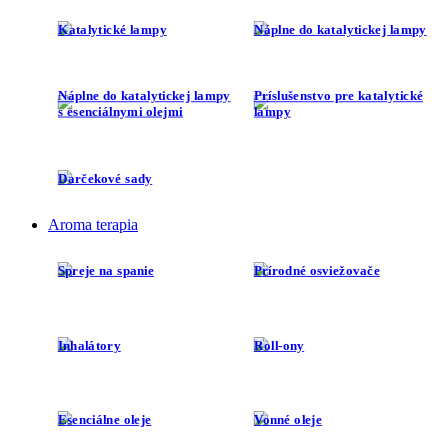
Katalytické lampy
Náplne do katalytickej lampy
Náplne do katalytickej lampy
Príslušenstvo pre katalytické
s esenciálnymi olejmi
lampy
Darčekové sady
Aroma terapia
Spreje na spanie
Prírodné osviežovače
Inhalátory
Roll-ony
Esenciálne oleje
Vonné oleje