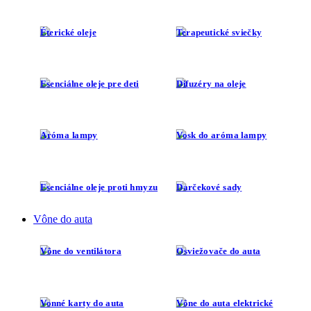
Éterické oleje
Terapeutické sviečky
Esenciálne oleje pre deti
Difuzéry na oleje
Aróma lampy
Vosk do aróma lampy
Esenciálne oleje proti hmyzu
Darčekové sady
Vône do auta
Vône do ventilátora
Osviežovače do auta
Vonné karty do auta
Vône do auta elektrické