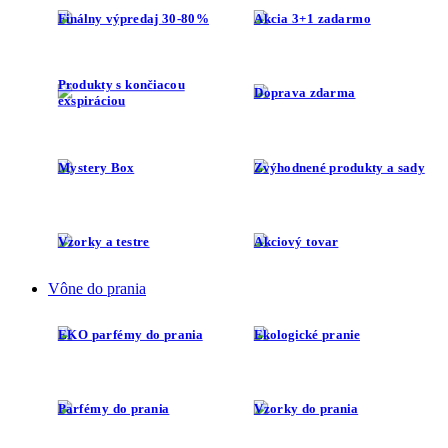
Finálny výpredaj 30-80%
Akcia 3+1 zadarmo
Produkty s končiacou
Doprava zdarma
exspiráciou
Mystery Box
Zvýhodnené produkty a sady
Vzorky a testre
Akciový tovar
Vône do prania
EKO parfémy do prania
Ekologické pranie
Parfémy do prania
Vzorky do prania