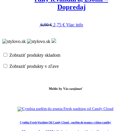
Dopredaj
Hodnotenie
5.00
z 5
6,90
€
2,75
€
Viac info
Zobraziť produkty skladom
Zobraziť produkty v zľave
Mohlo by Vás zaujímať
Cynthia Fresh Washing Oil Candy Cloud – parfém do prania s vôňou vanilky