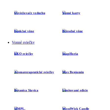
Osviežovače vzduchu
Vonné karty
Funkčné vône
Prírodné vône
Vonné sviečky
EKO sviečky
SoapHoria
Aromaterapeutické sviečky
Max Benjamin
Botanica Slavica
Limitované edície
SIMPL.
WoodWick Candle