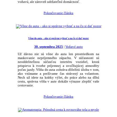
voňavú, ale zároveň udržateľnú domácnosť.
Pokračovanie článku
Vône do auta – ako si správne vybrať a na čo si dať pozor
30. septembra 2025
|
Voňavé auto
Už dávno nie sú vône do auta len prostriedkom na
maskovanie nepríjemného zápachu. V súčasnosti sú
neoddeliteľnou súčasťou interiéru vozidiel, ktorá
prispieva k tvorbe príjemnej a uvoľňujúcej atmosféry
počas jazdy. Vôňa do auta zohráva dôležitú úlohu v tom,
ako vnímame a prežívame čas strávený za volantom.
Nech už idete na krátky výlet, do práce alebo na dlhú
cestu, správna vôňa v aute dokáže výrazne zlepšiť vaše
cestovanie.
Pokračovanie článku