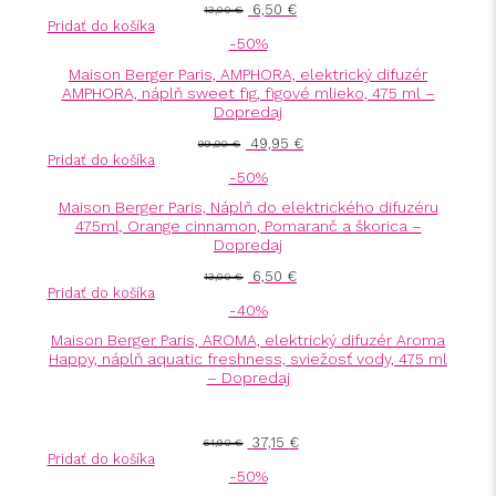
6,50
€
13,00
€
Pridať do košíka
-50%
Maison Berger Paris, AMPHORA, elektrický difuzér
AMPHORA, náplň sweet fig, figové mlieko, 475 ml –
Dopredaj
49,95
€
99,90
€
Pridať do košíka
-50%
Maison Berger Paris, Náplň do elektrického difuzéru
475ml, Orange cinnamon, Pomaranč a škorica –
Dopredaj
6,50
€
13,00
€
Pridať do košíka
-40%
Maison Berger Paris, AROMA, elektrický difuzér Aroma
Happy, náplň aquatic freshness, sviežosť vody, 475 ml
– Dopredaj
Hodnotenie
5.00
z 5
37,15
€
61,90
€
Pridať do košíka
-50%