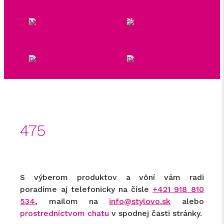
Šampóny a starostlivosť o
Mydlá
vlasy
Doplnky a príslušenstvo
Darčekové sady
475
S výberom produktov a vôní vám radi
poradíme aj telefonicky na čísle
+421 918 810
534
, mailom na
info@stylovo.sk
alebo
prostredníctvom chatu
v spodnej časti stránky.