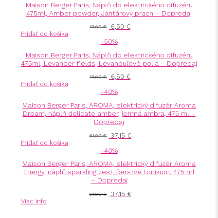
Maison Berger Paris, Náplň do elektrického difuzéru
475ml, Amber powder, Jantárový prach – Dopredaj
6,50
€
13,00
€
Pridať do košíka
-50%
Maison Berger Paris, Náplň do elektrického difuzéru
475ml, Levander fields, Levanduľové polia – Dopredaj
6,50
€
13,00
€
Pridať do košíka
-40%
Maison Berger Paris, AROMA, elektrický difuzér Aroma
Dream, náplň delicate amber, jemná ambra, 475 ml –
Dopredaj
37,15
€
61,90
€
Pridať do košíka
-40%
Maison Berger Paris, AROMA, elektrický difuzér Aroma
Energy, náplň sparkling zest, čerstvé tonikum, 475 ml
– Dopredaj
37,15
€
61,90
€
Viac info