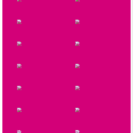
Spreje na spanie
Prírodné osviežovače
Inhalátory
Roll-ony
Esenciálne oleje
Vonné oleje
Éterické oleje
Terapeutické sviečky
Esenciálne oleje pre deti
Difuzéry na oleje
Aróma lampy
Vosk do aróma lampy
Esenciálne oleje proti
Darčekové sady