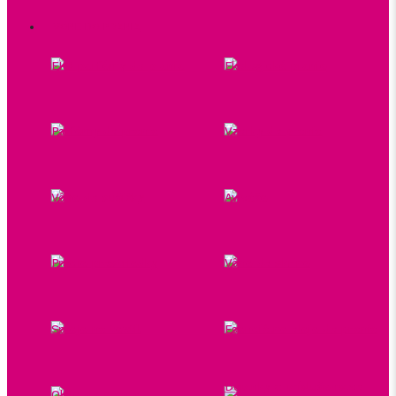
VÔNE DO PRANIA
EKO parfémy do prania
Ekologické pranie
Parfémy do prania
Vzorky do prania
Vôňe do sušičky
Aviváže
Pracie prostriedky
Vône do skrine
Spreje na textil
Esenciálne oleje do prania
Doplnky a príslušenstvo
Oleje do prania