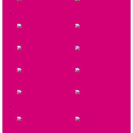
pre voňavé pranie
INTERIÉROVÉ VÔNE
Aroma difuzéry
Dizajnové difuzéry
Príslušenstvo pre aroma
Vône do difuzéra
difuzéry
Osviežovače vzduchu
Vonné karty
Funkčné vône
Prírodné vône
VONNÉ SVIEČKY
EKO sviečky
SoapHoria