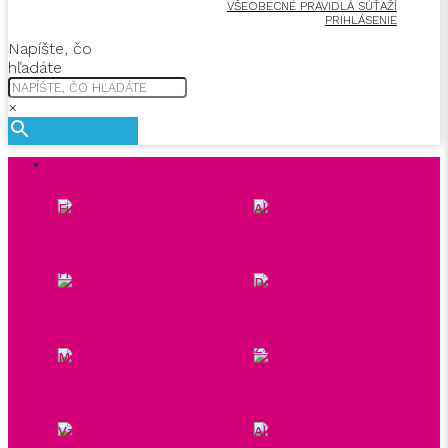
VŠEOBECNÉ PRAVIDLÁ SÚŤAŽÍ
PRIHLÁSENIE
Napíšte, čo
hľadáte
×
AKCIE A ZĽAVY
Finálny výpredaj 30-80%
Akcia 3+1 zadarmo
Produkty s končiacou
Doprava zdarma
exspiráciou
Zvýhodnené produkty a
Mystery Box
sady
Vzorky a testre
Akciový tovar