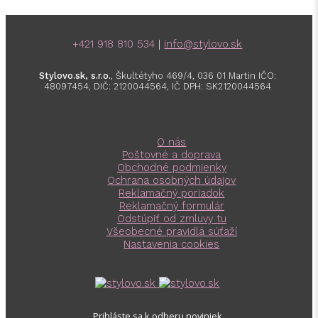
+421 918 810 534
|
info@stylovo.sk
Stylovo.sk, s.r.o.
, Škultétyho 469/4, 036 01 Martin IČO:
48097454, DIČ: 2120044564, IČ DPH: SK2120044564
O nás
Poštovné a doprava
Obchodné podmienky
Ochrana osobných údajov
Reklamačný poriadok
Reklamačný formulár
Odstúpiť od zmluvy tu
Všeobecné pravidlá súťaží
Nastavenia cookies
Prihláste sa
k odberu noviniek