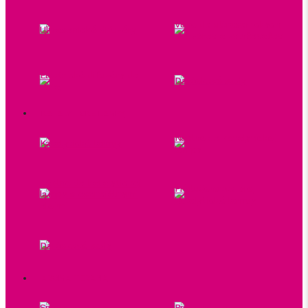
Vône do ultrasonických
Ultrasonické difuzéry
difuzérov a zvlhčovačov
Elektrické difuzéry do
Darčekové sady
auta
KATALYTICKÉ LAMPY
Náplne do katalytickej
Katalytické lampy
lampy
Náplne do katalytickej
Príslušenstvo pre
lampy s esenciálnymi
katalytické lampy
olejmi
Darčekové sady
AROMA TERAPIA