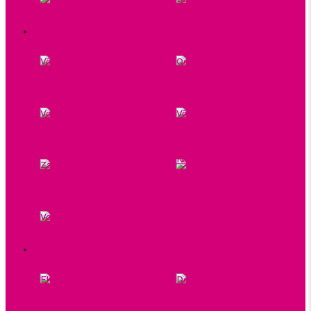
hmyzu
VÔNE DO AUTA
Vône do ventilátora
Osviežovače do auta
Vonné karty do auta
Vône do auta elektrické
Náhradné náplne do
Závesné vône do auta
autovôní
Vonné spreje do auta
DOMÁCNOSŤ
EKO vychytávky
Domácnosť