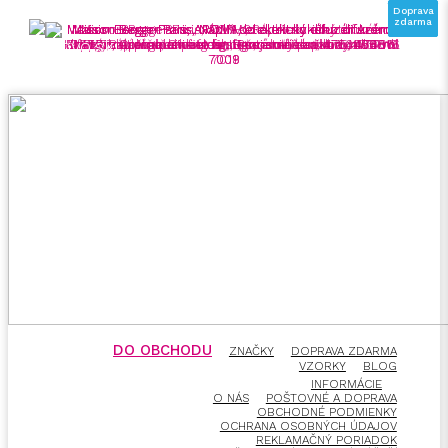
Doprava
Doprava
Doprava
GLS
zdarma
zdarma
zdarma
zdarma
MENU
DO OBCHODU
ZNAČKY
DOPRAVA ZDARMA
VZORKY
BLOG
INFORMÁCIE
O NÁS
POŠTOVNÉ A DOPRAVA
OBCHODNÉ PODMIENKY
OCHRANA OSOBNÝCH ÚDAJOV
REKLAMAČNÝ PORIADOK