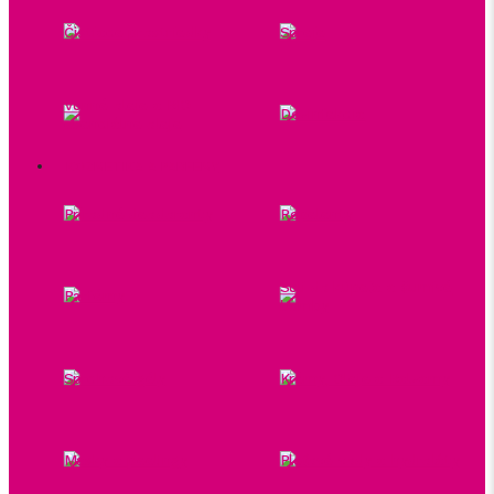
Čistiace prostriedky
Spreje
Vonné oleje a BIO
Dezinfekcia
esenciálne oleje
KOZMETIKA A PARFÉMY
Prírodné deodoranty
Repelenty
Soli do kúpeľa a šumivé
Parfémy
bomby
Sprchové gély
Krémy, Oleje a Balzamy
Masky a peelingy
Pleťové vody a hydroláty