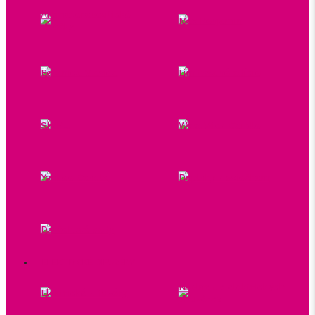
Aromaterapeutické
Max Benjamin
sviečky
Botanica Slavica
Limitované edície
SIMPL.
WoodWick Candle
Yankee Candle
Doplnky k sviečkam
Darčekové sady
ELEKTRICKÉ DIFUZÉRY
Náplne do elektrických
Elektrické difuzéry
difuzérov