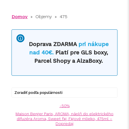
Domov
» Objemy » 475
Doprava ZDARMA
pri nákupe
nad 40€.
Platí pre GLS boxy,
Parcel Shopy a AlzaBoxy.
-50%
Maison Berger Paris, AROMA, náplň do elektrického
difuzéra Aroma, Sweet fig, Figové mlieko, 475ml –
Dopredaj