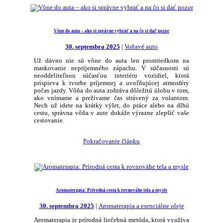
Vône do auta – ako si správne vybrať a na čo si dať pozor
30. septembra 2025
|
Voňavé auto
Už dávno nie sú vône do auta len prostriedkom na
maskovanie nepríjemného zápachu. V súčasnosti sú
neoddeliteľnou súčasťou interiéru vozidiel, ktorá
prispieva k tvorbe príjemnej a uvoľňujúcej atmosféry
počas jazdy. Vôňa do auta zohráva dôležitú úlohu v tom,
ako vnímame a prežívame čas strávený za volantom.
Nech už idete na krátky výlet, do práce alebo na dlhú
cestu, správna vôňa v aute dokáže výrazne zlepšiť vaše
cestovanie.
Pokračovanie článku
Aromaterapia: Prírodná cesta k rovnováhe tela a mysle
30. septembra 2025
|
Aromaterapia a esenciálne oleje
Aromaterapia je prírodná liečebná metóda, ktorá využíva