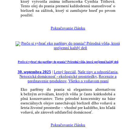
ktorý vytvorila známa influencerka Cynthia Tóthová.
Tento olej do prania premení každodennú starostlivosť o
bielizeň na zážitok, ktorý si zamilujete hneď po prvom
použití.
Pokračovanie článku
Prečo si vybrať eko parfémy do prania? Prírodná vôňa, ktorá spríjemní každý deň
30. septembra 2025
|
Letný špeciál
,
Naše tipy a odporúčania
,
Netoxická domácnosť - ekologické prostriedky
,
Recenzie a
predstavenie produktov
,
Všetko o voňavom praní
Eko parfémy do prania sú elegantnou alternatívou
k bežným avivážam, ktorých vôňa je často krátkodobá a
plná konzervantov. Tieto prírodné koncentráty na báze
esenciálnych olejov zanechávajú bielizeň dlho voňavú a
šetria životné prostredie – vhodné pre každého, kto hľadá
voňavú, ale zároveň udržateľnú domácnosť.
Pokračovanie článku