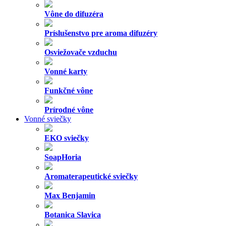
Vône do difuzéra
Príslušenstvo pre aroma difuzéry
Osviežovače vzduchu
Vonné karty
Funkčné vône
Prírodné vône
Vonné sviečky
EKO sviečky
SoapHoria
Aromaterapeutické sviečky
Max Benjamin
Botanica Slavica