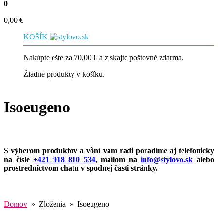
0
0,00
€
KOŠÍK
Nakúpte ešte za
70,00
€
a získajte poštovné zdarma.
Žiadne produkty v košíku.
Isoeugeno
S výberom produktov a vôní vám radi poradíme aj telefonicky
na čísle
+421 918 810 534
, mailom na
info@stylovo.sk
alebo
prostredníctvom chatu
v spodnej časti stránky.
Domov
» Zloženia » Isoeugeno