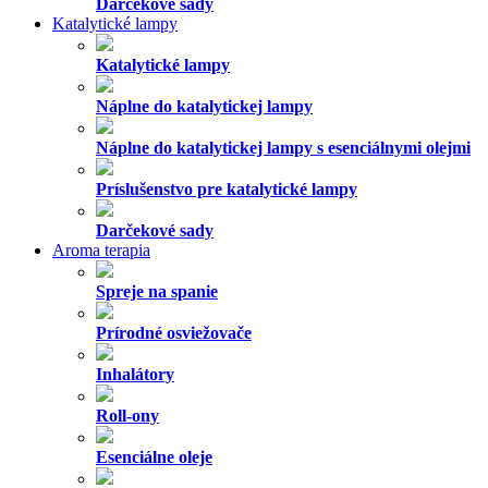
Darčekové sady
Katalytické lampy
Katalytické lampy
Náplne do katalytickej lampy
Náplne do katalytickej lampy s esenciálnymi olejmi
Príslušenstvo pre katalytické lampy
Darčekové sady
Aroma terapia
Spreje na spanie
Prírodné osviežovače
Inhalátory
Roll-ony
Esenciálne oleje