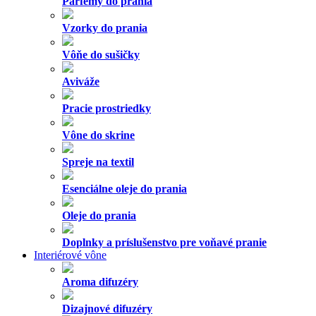
Parfémy do prania
Vzorky do prania
Vôňe do sušičky
Aviváže
Pracie prostriedky
Vône do skrine
Spreje na textil
Esenciálne oleje do prania
Oleje do prania
Doplnky a príslušenstvo pre voňavé pranie
Interiérové vône
Aroma difuzéry
Dizajnové difuzéry