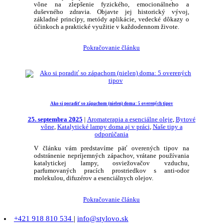
vône na zlepšenie fyzického, emocionálneho a
duševného zdravia. Objavte jej historický vývoj,
základné princípy, metódy aplikácie, vedecké dôkazy o
účinkoch a praktické využitie v každodennom živote.
Pokračovanie článku
Ako si poradiť so zápachom (nielen) doma: 5 overených tipov
25. septembra 2025
|
Aromaterapia a esenciálne oleje
,
Bytové
vône
,
Katalytické lampy doma aj v práci
,
Naše tipy a
odporúčania
V článku vám predstavíme päť overených tipov na
odstránenie nepríjemných zápachov, vrátane používania
katalytickej lampy, osviežovačov vzduchu,
parfumovaných pracích prostriedkov s anti-odor
molekulou, difuzérov a esenciálnych olejov.
Pokračovanie článku
+421 918 810 534
|
info@stylovo.sk