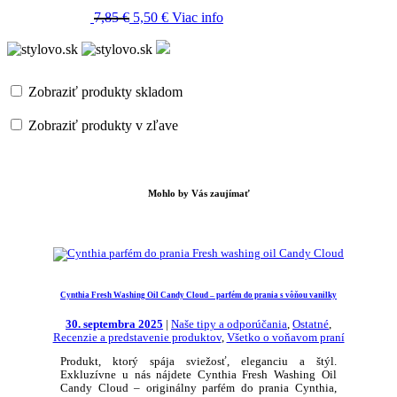
Hodnotenie
4.71
z 5
7,85
€
5,50
€
Viac info
Zobraziť produkty skladom
Zobraziť produkty v zľave
Mohlo by Vás zaujímať
Cynthia Fresh Washing Oil Candy Cloud – parfém do prania s vôňou vanilky
30. septembra 2025
|
Naše tipy a odporúčania
,
Ostatné
,
Recenzie a predstavenie produktov
,
Všetko o voňavom praní
Produkt, ktorý spája sviežosť, eleganciu a štýl.
Exkluzívne u nás nájdete Cynthia Fresh Washing Oil
Candy Cloud – originálny parfém do prania Cynthia,