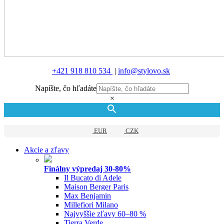
+421 918 810 534
|
info@stylovo.sk
Napíšte, čo hľadáte
×
EUR
CZK
Akcie a zľavy
Finálny výpredaj 30-80%
Il Bucato di Adele
Maison Berger Paris
Max Benjamin
Millefiori Milano
Najvyššie zľavy 60–80 %
Tierra Verde