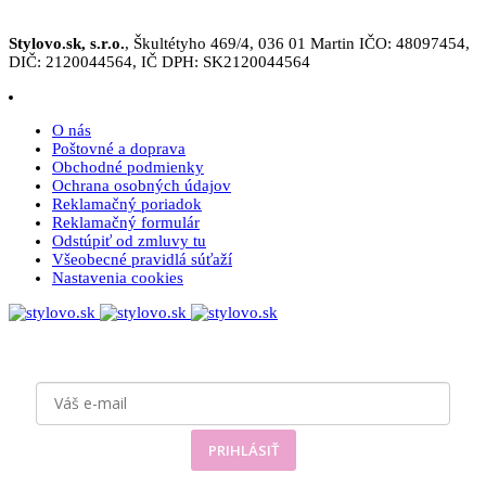
Stylovo.sk, s.r.o.
, Škultétyho 469/4, 036 01 Martin IČO: 48097454,
DIČ: 2120044564, IČ DPH: SK2120044564
O nás
Poštovné a doprava
Obchodné podmienky
Ochrana osobných údajov
Reklamačný poriadok
Reklamačný formulár
Odstúpiť od zmluvy tu
Všeobecné pravidlá súťaží
Nastavenia cookies
Prihláste sa
k odberu noviniek
PRIHLÁSIŤ