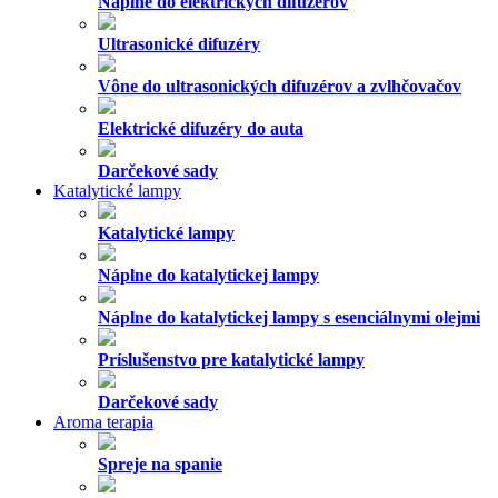
Náplne do elektrických difuzérov
Ultrasonické difuzéry
Vône do ultrasonických difuzérov a zvlhčovačov
Elektrické difuzéry do auta
Darčekové sady
Katalytické lampy
Katalytické lampy
Náplne do katalytickej lampy
Náplne do katalytickej lampy s esenciálnymi olejmi
Príslušenstvo pre katalytické lampy
Darčekové sady
Aroma terapia
Spreje na spanie