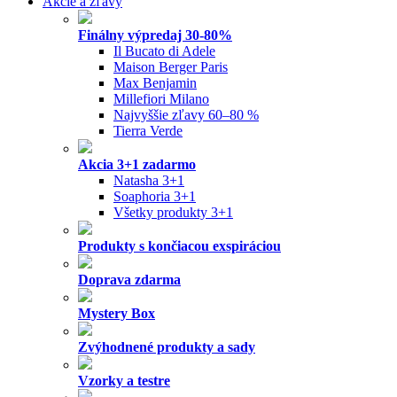
Akcie a zľavy
Finálny výpredaj 30-80%
Il Bucato di Adele
Maison Berger Paris
Max Benjamin
Millefiori Milano
Najvyššie zľavy 60–80 %
Tierra Verde
Akcia 3+1 zadarmo
Natasha 3+1
Soaphoria 3+1
Všetky produkty 3+1
Produkty s končiacou exspiráciou
Doprava zdarma
Mystery Box
Zvýhodnené produkty a sady
Vzorky a testre