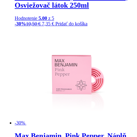
Osviežovač látok 250ml
Hodnotenie
5.00
z 5
-30%
10,50
€
7,35
€
Pridať do košíka
-30%
Max Benjamin, Pink Pepper, Náplň