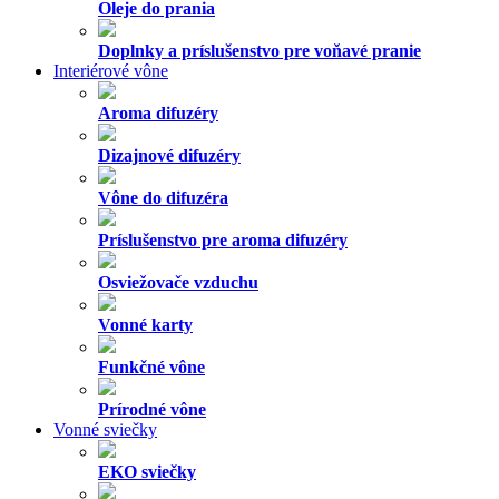
Oleje do prania
Doplnky a príslušenstvo pre voňavé pranie
Interiérové vône
Aroma difuzéry
Dizajnové difuzéry
Vône do difuzéra
Príslušenstvo pre aroma difuzéry
Osviežovače vzduchu
Vonné karty
Funkčné vône
Prírodné vône
Vonné sviečky
EKO sviečky