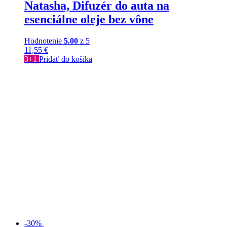
Natasha, Difuzér do auta na
esenciálne oleje bez vône
Hodnotenie
5.00
z 5
11,55
€
3+1
Pridať do košíka
-30%