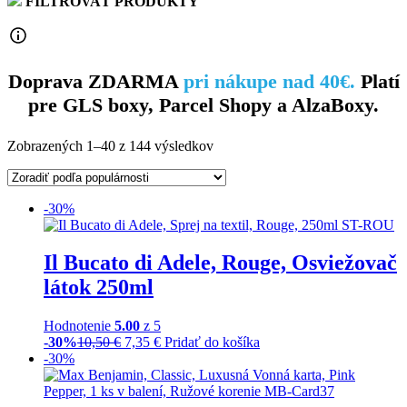
FILTROVAŤ PRODUKTY
Doprava ZDARMA
pri nákupe nad 40€.
Platí
pre GLS boxy, Parcel Shopy a AlzaBoxy.
Zobrazených 1–40 z 144 výsledkov
-30%
Il Bucato di Adele, Rouge, Osviežovač
látok 250ml
Hodnotenie
5.00
z 5
-30%
10,50
€
7,35
€
Pridať do košíka
-30%