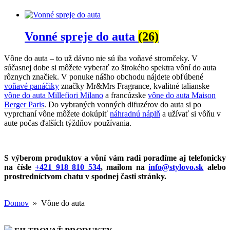
Vonné spreje do auta
(26)
Vône do auta – to už dávno nie sú iba voňavé stromčeky. V
súčasnej dobe si môžete vyberať zo širokého spektra vôní do auta
rôznych značiek. V ponuke nášho obchodu nájdete obľúbené
voňavé panáčiky
značky Mr&Mrs Fragrance, kvalitné talianske
vône do auta Millefiori Milano
a francúzske
vône do auta Maison
Berger Paris
. Do vybraných vonných difuzérov do auta si po
vyprchaní vône môžete dokúpiť
náhradnú náplň
a užívať si vôňu v
aute počas ďalších týždňov používania.
S výberom produktov a vôní vám radi poradíme aj telefonicky
na čísle
+421 918 810 534
, mailom na
info@stylovo.sk
alebo
prostredníctvom chatu
v spodnej časti stránky.
Domov
» Vône do auta