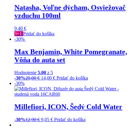
Natasha, Voľne dýcham, Osviežovač
vzduchu 100ml
9,40
€
3+1
Pridať do košíka
-30%
Max Benjamin, White Pomegranate,
Vôňa do auta set
Hodnotenie
5.00
z 5
-30%
20,00
€
14,00
€
Pridať do košíka
-30%
Millefiori, ICON, Šedý Cold Water
-30%
12,90
€
9,05
€
Pridať do košíka