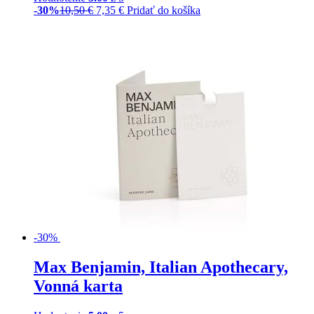
-30%
10,50
€
7,35
€
Pridať do košíka
-30%
Max Benjamin, Italian Apothecary,
Vonná karta