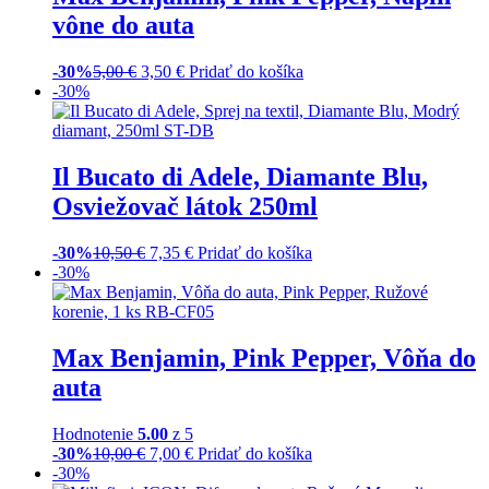
vône do auta
-30%
5,00
€
3,50
€
Pridať do košíka
-30%
Il Bucato di Adele, Diamante Blu,
Osviežovač látok 250ml
-30%
10,50
€
7,35
€
Pridať do košíka
-30%
Max Benjamin, Pink Pepper, Vôňa do
auta
Hodnotenie
5.00
z 5
-30%
10,00
€
7,00
€
Pridať do košíka
-30%