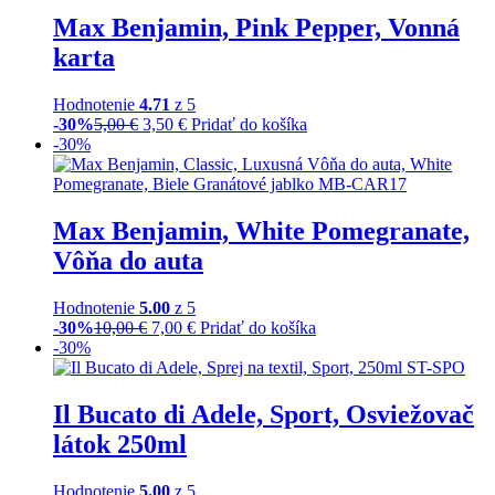
Max Benjamin, Pink Pepper, Vonná
karta
Hodnotenie
4.71
z 5
-30%
5,00
€
3,50
€
Pridať do košíka
-30%
Max Benjamin, White Pomegranate,
Vôňa do auta
Hodnotenie
5.00
z 5
-30%
10,00
€
7,00
€
Pridať do košíka
-30%
Il Bucato di Adele, Sport, Osviežovač
látok 250ml
Hodnotenie
5.00
z 5