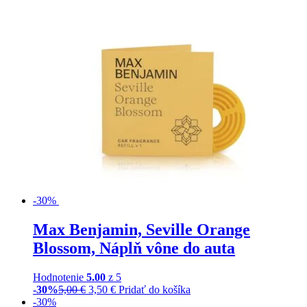
-30%
Max Benjamin, Seville Orange
Blossom, Náplň vône do auta
Hodnotenie
5.00
z 5
-30%
5,00
€
3,50
€
Pridať do košíka
-30%