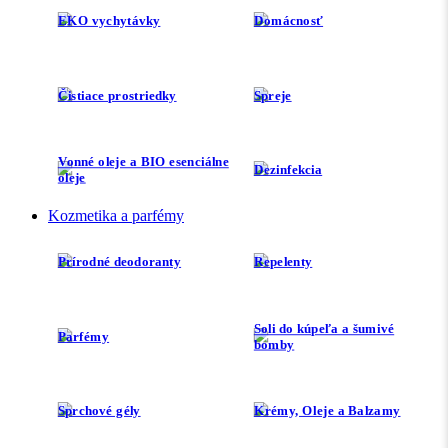
EKO vychytávky
Domácnosť
Čistiace prostriedky
Spreje
Vonné oleje a BIO esenciálne
Dezinfekcia
oleje
Kozmetika a parfémy
Prírodné deodoranty
Repelenty
Soli do kúpeľa a šumivé
Parfémy
bomby
Sprchové gély
Krémy, Oleje a Balzamy