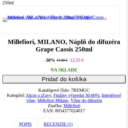
250ml
Millefiori, MILANO, Náplň do difuzéra
Grape Cassis 250ml
-30%
12,55
€
17,90
€
NA SKLADE
Pridať do košíka
Katalógové číslo:
7REMGC
Kategórií:
Akcie a zľavy
,
Finálny výpredaj 30-80%
,
Interiérové
vône
,
Millefiori Milano
,
Vône do difuzéra
Značka:
Millefiori
EAN:
8054377024017
POPIS
RECENZIE (1)