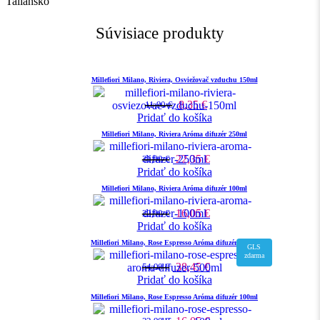
Taliansko
Súvisiace produkty
Millefiori Milano, Riviera, Osviežovač vzduchu 150ml
8,35
€
11,90
€
Pridať do košíka
Millefiori Milano, Riviera Aróma difuzér 250ml
22,35
€
31,90
€
Pridať do košíka
Millefiori Milano, Riviera Aróma difuzér 100ml
16,05
€
22,90
€
Pridať do košíka
Millefiori Milano, Rose Espresso Aróma difuzér 500ml
GLS
zdarma
38,45
€
54,90
€
Pridať do košíka
Millefiori Milano, Rose Espresso Aróma difuzér 100ml