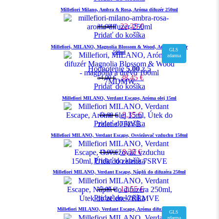
Millefiori Milano, Ambra & Rosa, Aróma difuzér 250ml
22,35
€
31,90
€
Pridať do košíka
Millefiori, MILANO, Magnolia Blossom & Wood, Aróma difuzér
GLS
500ml
zdarma
Hodnotenie
5.00
z 5
38,45
€
54,90
€
Pridať do košíka
Millefiori MILANO, Verdant Escape, Aróma olej 15ml
8,35
€
11,90
€
Pridať do košíka
Millefiori MILANO, Verdant Escape, Osviežovač vzduchu 150ml
8,35
€
11,90
€
Pridať do košíka
Millefiori MILANO, Verdant Escape, Náplň do difuzéra 250ml
12,55
€
17,90
€
Pridať do košíka
Millefiori MILANO, Verdant Escape, Aróma difuzér 500ml
GLS
zdarma