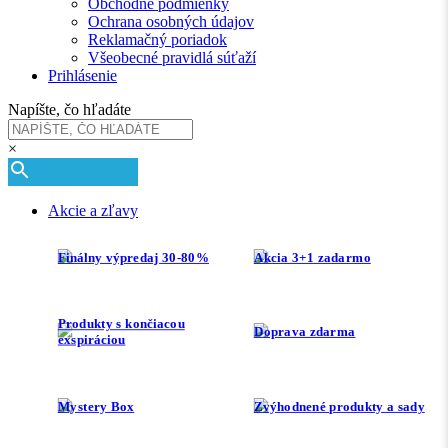
Obchodné podmienky
Ochrana osobných údajov
Reklamačný poriadok
Všeobecné pravidlá súťaží
Prihlásenie
Napíšte, čo hľadáte
×
Akcie a zľavy
Finálny výpredaj 30-80%
Akcia 3+1 zadarmo
Produkty s končiacou
Doprava zdarma
exspiráciou
Mystery Box
Zvýhodnené produkty a sady