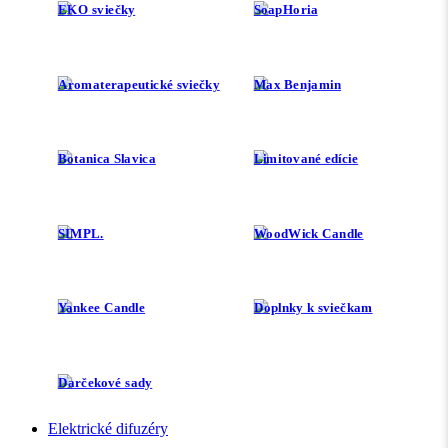
EKO sviečky
SoapHoria
Aromaterapeutické sviečky
Max Benjamin
Botanica Slavica
Limitované edície
SIMPL.
WoodWick Candle
Yankee Candle
Doplnky k sviečkam
Darčekové sady
Elektrické difuzéry