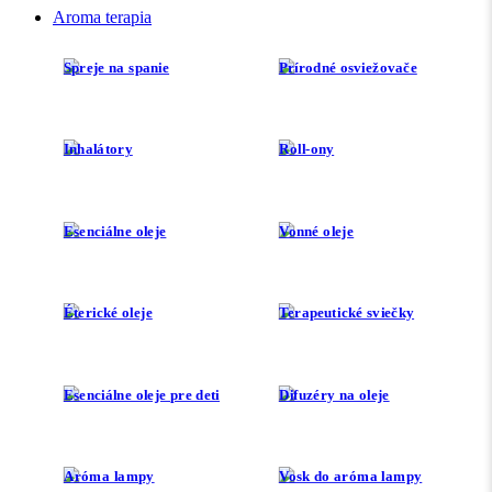
Aroma terapia
Spreje na spanie
Prírodné osviežovače
Inhalátory
Roll-ony
Esenciálne oleje
Vonné oleje
Éterické oleje
Terapeutické sviečky
Esenciálne oleje pre deti
Difuzéry na oleje
Aróma lampy
Vosk do aróma lampy