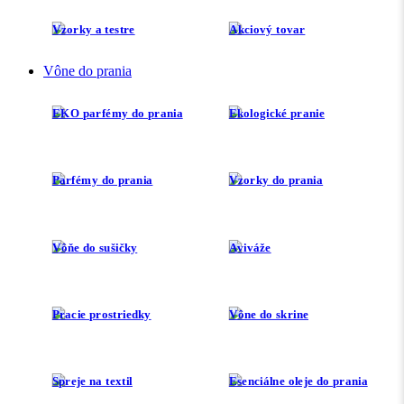
Vzorky a testre
Akciový tovar
Vône do prania
EKO parfémy do prania
Ekologické pranie
Parfémy do prania
Vzorky do prania
Vôňe do sušičky
Aviváže
Pracie prostriedky
Vône do skrine
Spreje na textil
Esenciálne oleje do prania