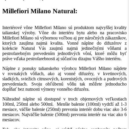
Millefiori Milano Natural:
Interiérové vône Millefiori Milano sú produktom najvyššej kvality
talianskej výroby. Vône do interiéru bytu alebo na pracovisko
Millefiori Milano sú výbornou voľbou aj pre náročných zákazníkov,
ktorých zaujíma najmä kvalita. Vonné náplne do difuzérov z
kolekcie Natural Vás zaujmú najmä jedinečnými vôňami a
pestrofarebným prevedením jednotlivých vôní, ktoré môžu byť
práve vďaka pestrofarebnosti aj súčasťou dizajnu Vášho interiéru.
Náplne z ponuky talianskeho výrobcu Millefiori Milano nájdete
v rovnakých vôňach, ako aj vonné difuzéry, v kvetinových,
sladkých, sviežich citrusových, korenistých, ovocných a pudrových
prevedeniach. Svoju obľúbenú vôňu tak môžete jednoducho
dopĺňať bez nutnosti výmeny vonného difuzéra.
Náhradné náplne sú dostupné v troch objemových veľkostiach
100ml, 250ml alebo 500ml. Menšie balenie (100ml) vydrží až 1-3
mesiace, väčšie balenie (250ml) prevonia interiér dobu viac ako 3-6
mesiacov. Najväčšie balenie (500ml) prevonia interiér na viac ako 6
mesiacov.