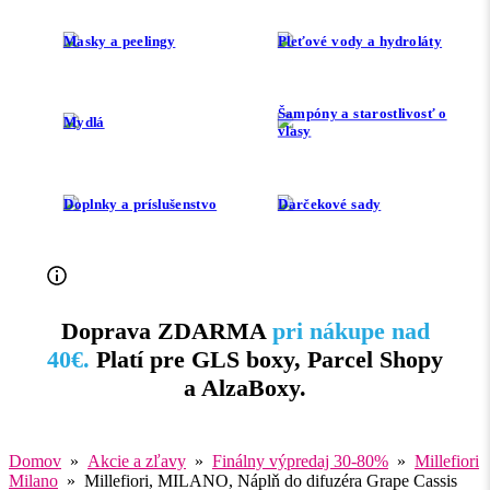
Masky a peelingy
Pleťové vody a hydroláty
Šampóny a starostlivosť o
Mydlá
vlasy
Doplnky a príslušenstvo
Darčekové sady
Doprava ZDARMA
pri nákupe nad
40€.
Platí pre GLS boxy, Parcel Shopy
a AlzaBoxy.
Domov
»
Akcie a zľavy
»
Finálny výpredaj 30-80%
»
Millefiori
Milano
» Millefiori, MILANO, Náplň do difuzéra Grape Cassis