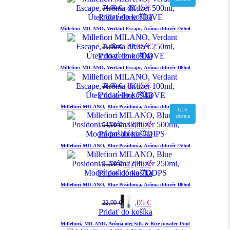
38,45
€
54,90
€
Pridať do košíka
Millefiori MILANO, Verdant Escape, Aróma difuzér 250ml
22,35
€
31,90
€
Pridať do košíka
Millefiori MILANO, Verdant Escape, Aróma difuzér 100ml
16,05
€
22,90
€
Pridať do košíka
Millefiori MILANO, Blue Posidonia, Aróma difuzér 500ml
GLS
zdarma
38,45
€
54,90
€
Pridať do košíka
Millefiori MILANO, Blue Posidonia, Aróma difuzér 250ml
22,35
€
31,90
€
Pridať do košíka
Millefiori MILANO, Blue Posidonia, Aróma difuzér 100ml
16,05
€
22,90
€
Pridať do košíka
Millefiori, MILANO, Aróma olej Silk & Rice powder 15ml