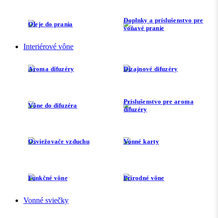
Doplnky a príslušenstvo pre
Oleje do prania
voňavé pranie
Interiérové vône
Aroma difuzéry
Dizajnové difuzéry
Príslušenstvo pre aroma
Vône do difuzéra
difuzéry
Osviežovače vzduchu
Vonné karty
Funkčné vône
Prírodné vône
Vonné sviečky