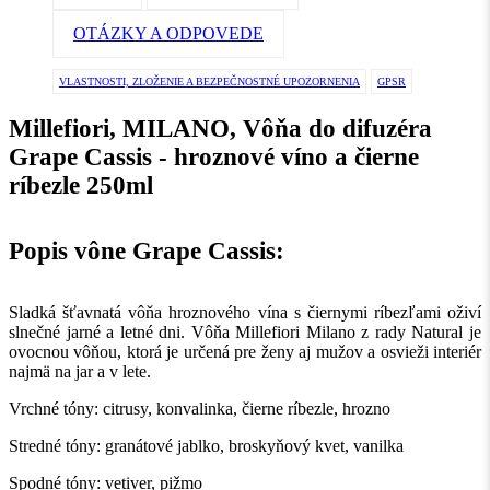
OTÁZKY A ODPOVEDE
VLASTNOSTI, ZLOŽENIE A BEZPEČNOSTNÉ UPOZORNENIA
GPSR
Millefiori, MILANO, Vôňa do difuzéra
Grape Cassis - hroznové víno a čierne
ríbezle 250ml
Popis vône Grape Cassis:
Sladká šťavnatá vôňa hroznového vína s čiernymi ríbezľami oživí
slnečné jarné a letné dni. Vôňa Millefiori Milano z rady Natural je
ovocnou vôňou, ktorá je určená pre ženy aj mužov a osvieži interiér
najmä na jar a v lete.
Vrchné tóny: citrusy, konvalinka, čierne ríbezle, hrozno
Stredné tóny: granátové jablko, broskyňový kvet, vanilka
Spodné tóny: vetiver, pižmo