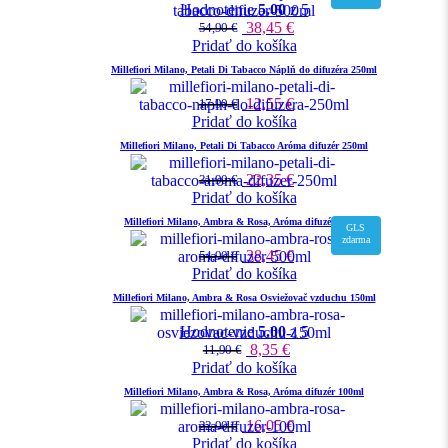
Hodnotenie
5.00
z 5
38,45
€
54,90
€
Pridať do košíka
Millefiori Milano, Petali Di Tabacco Náplň do difuzéra 250ml
12,55
€
17,90
€
Pridať do košíka
Millefiori Milano, Petali Di Tabacco Aróma difuzér 250ml
22,35
€
31,90
€
Pridať do košíka
Millefiori Milano, Ambra & Rosa, Aróma difuzér 500ml
GLS
zdarma
38,45
€
54,90
€
Pridať do košíka
Millefiori Milano, Ambra & Rosa Osviežovač vzduchu 150ml
Hodnotenie
5.00
z 5
8,35
€
11,90
€
Pridať do košíka
Millefiori Milano, Ambra & Rosa, Aróma difuzér 100ml
16,05
€
22,90
€
Pridať do košíka