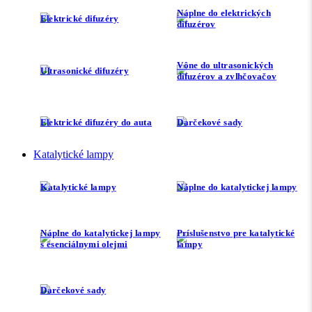
Náplne do elektrických
Elektrické difuzéry
difuzérov
Vône do ultrasonických
Ultrasonické difuzéry
difuzérov a zvlhčovačov
Elektrické difuzéry do auta
Darčekové sady
Katalytické lampy
Katalytické lampy
Náplne do katalytickej lampy
Náplne do katalytickej lampy
Príslušenstvo pre katalytické
s esenciálnymi olejmi
lampy
Darčekové sady