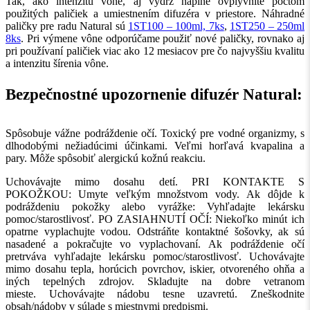
Tak, ako intenzitu vône, aj výdrž náplne ovplyvníte počtom
použitých paličiek a umiestnením difuzéra v priestore. Náhradné
paličky pre radu Natural sú
1ST100 – 100ml, 7ks
,
1ST250 – 250ml
8ks
. Pri výmene vône odporúčame použiť nové paličky, rovnako aj
pri používaní paličiek viac ako 12 mesiacov pre čo najvyššiu kvalitu
a intenzitu šírenia vône.
Bezpečnostné upozornenie difuzér Natural:
Spôsobuje vážne podráždenie očí. Toxický pre vodné organizmy, s
dlhodobými nežiadúcimi účinkami. Veľmi horľavá kvapalina a
pary. Môže spôsobiť alergickú kožnú reakciu.
Uchovávajte mimo dosahu detí. PRI KONTAKTE S
POKOŽKOU: Umyte veľkým množstvom vody. Ak dôjde k
podráždeniu pokožky alebo vyrážke: Vyhľadajte lekársku
pomoc/starostlivosť. PO ZASIAHNUTÍ OČÍ: Niekoľko minút ich
opatrne vyplachujte vodou. Odstráňte kontaktné šošovky, ak sú
nasadené a pokračujte vo vyplachovaní. Ak podráždenie očí
pretrváva vyhľadajte lekársku pomoc/starostlivosť. Uchovávajte
mimo dosahu tepla, horúcich povrchov, iskier, otvoreného ohňa a
iných tepelných zdrojov. Skladujte na dobre vetranom
mieste. Uchovávajte nádobu tesne uzavretú. Zneškodnite
obsah/nádoby v súlade s miestnymi predpismi.