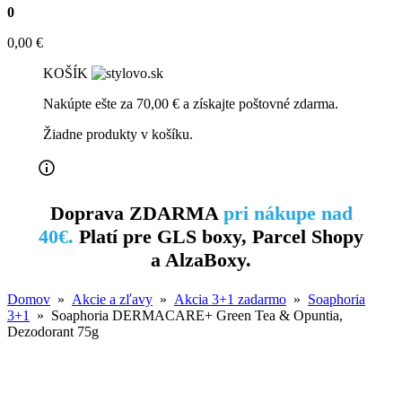
0
0,00
€
KOŠÍK
Nakúpte ešte za
70,00
€
a získajte poštovné zdarma.
Žiadne produkty v košíku.
Doprava ZDARMA
pri nákupe nad
40€.
Platí pre GLS boxy, Parcel Shopy
a AlzaBoxy.
Domov
»
Akcie a zľavy
»
Akcia 3+1 zadarmo
»
Soaphoria
3+1
» Soaphoria DERMACARE+ Green Tea & Opuntia,
Dezodorant 75g