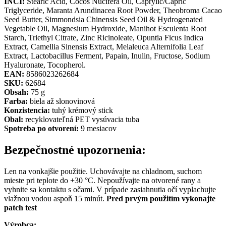
INCI:
Stearic Acid, Cocos Nucifera Oil, Caprylic/Capric
Triglyceride, Maranta Arundinacea Root Powder, Theobroma Cacao
Seed Butter, Simmondsia Chinensis Seed Oil & Hydrogenated
Vegetable Oil, Magnesium Hydroxide, Manihot Esculenta Root
Starch, Triethyl Citrate, Zinc Ricinoleate, Opuntia Ficus Indica
Extract, Camellia Sinensis Extract, Melaleuca Alternifolia Leaf
Extract, Lactobacillus Ferment, Papain, Inulin, Fructose, Sodium
Hyaluronate, Tocopherol.
EAN:
8586023262684
SKU:
62684
Obsah:
75 g
Farba:
biela až slonovinová
Konzistencia:
tuhý krémový stick
Obal:
recyklovateľná PET vysúvacia tuba
Spotreba po otvorení:
9 mesiacov
Bezpečnostné upozornenia:
Len na vonkajšie použitie. Uchovávajte na chladnom, suchom
mieste pri teplote do +30 °C. Nepoužívajte na otvorené rany a
vyhnite sa kontaktu s očami. V prípade zasiahnutia očí vyplachujte
vlažnou vodou aspoň 15 minút.
Pred prvým použitím vykonajte
patch test
Výrobca: