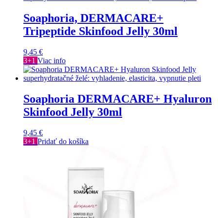
Soaphoria, DERMACARE+
Tripeptide Skinfood Jelly 30ml
9,45
€
3+1
Viac info
Soaphoria DERMACARE+ Hyaluron
Skinfood Jelly 30ml
9,45
€
3+1
Pridať do košíka