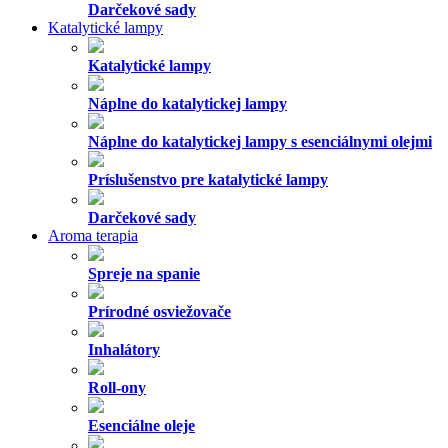
Darčekové sady
Katalytické lampy
Katalytické lampy
Náplne do katalytickej lampy
Náplne do katalytickej lampy s esenciálnymi olejmi
Príslušenstvo pre katalytické lampy
Darčekové sady
Aroma terapia
Spreje na spanie
Prírodné osviežovače
Inhalátory
Roll-ony
Esenciálne oleje