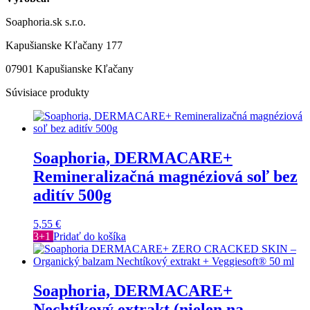
Soaphoria.sk s.r.o.
Kapušianske Kľačany 177
07901 Kapušianske Kľačany
Súvisiace produkty
Soaphoria, DERMACARE+
Remineralizačná magnéziová soľ bez
aditív 500g
5,55
€
3+1
Pridať do košíka
Soaphoria, DERMACARE+
Nechtíkový extrakt (nielen na