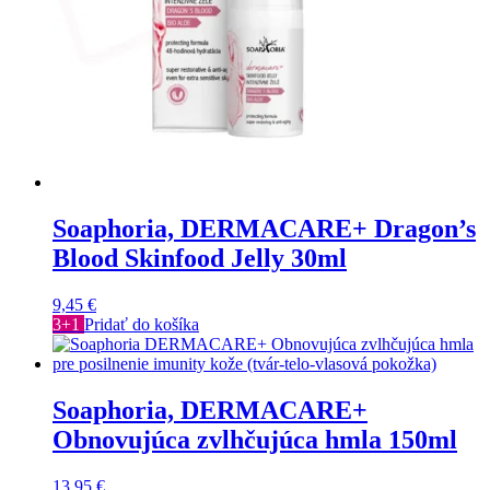
Soaphoria, DERMACARE+ Dragon’s
Blood Skinfood Jelly 30ml
9,45
€
3+1
Pridať do košíka
Soaphoria, DERMACARE+
Obnovujúca zvlhčujúca hmla 150ml
13,95
€