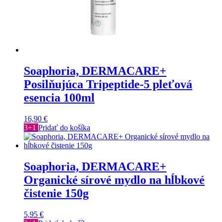
Soaphoria, DERMACARE+
Posilňujúca Tripeptide-5 pleťová
esencia 100ml
16,90
€
3+1
Pridať do košíka
Soaphoria, DERMACARE+
Organické sírové mydlo na hĺbkové
čistenie 150g
5,95
€