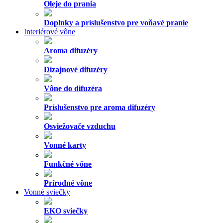
Oleje do prania
Doplnky a príslušenstvo pre voňavé pranie
Interiérové vône
Aroma difuzéry
Dizajnové difuzéry
Vône do difuzéra
Príslušenstvo pre aroma difuzéry
Osviežovače vzduchu
Vonné karty
Funkčné vône
Prírodné vône
Vonné sviečky
EKO sviečky