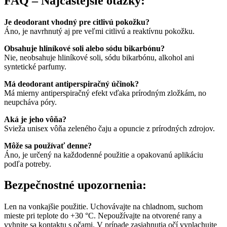
FAQ – Najčastejšie otázky:
Je deodorant vhodný pre citlivú pokožku?
Áno, je navrhnutý aj pre veľmi citlivú a reaktívnu pokožku.
Obsahuje hliníkové soli alebo sódu bikarbónu?
Nie, neobsahuje hliníkové soli, sódu bikarbónu, alkohol ani
syntetické parfumy.
Má deodorant antiperspiračný účinok?
Má mierny antiperspiračný efekt vďaka prírodným zložkám, no
neupcháva póry.
Aká je jeho vôňa?
Svieža unisex vôňa zeleného čaju a opuncie z prírodných zdrojov.
Môže sa používať denne?
Áno, je určený na každodenné použitie a opakovanú aplikáciu
podľa potreby.
Bezpečnostné upozornenia:
Len na vonkajšie použitie. Uchovávajte na chladnom, suchom
mieste pri teplote do +30 °C. Nepoužívajte na otvorené rany a
vyhnite sa kontaktu s očami. V prípade zasiahnutia očí vyplachujte