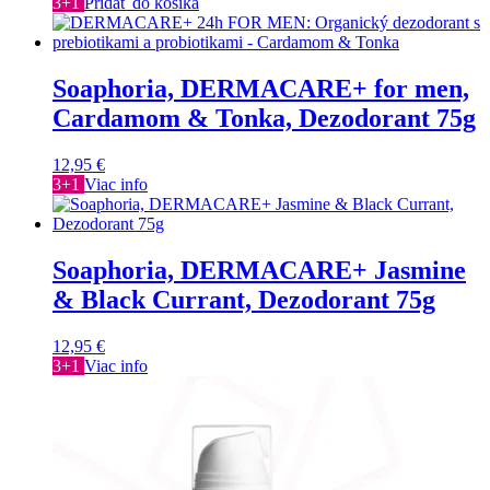
3+1
Pridať do košíka
Soaphoria, DERMACARE+ for men,
Cardamom & Tonka, Dezodorant 75g
12,95
€
3+1
Viac info
Soaphoria, DERMACARE+ Jasmine
& Black Currant, Dezodorant 75g
12,95
€
3+1
Viac info