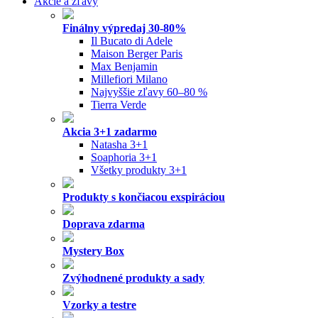
Akcie a zľavy
Finálny výpredaj 30-80%
Il Bucato di Adele
Maison Berger Paris
Max Benjamin
Millefiori Milano
Najvyššie zľavy 60–80 %
Tierra Verde
Akcia 3+1 zadarmo
Natasha 3+1
Soaphoria 3+1
Všetky produkty 3+1
Produkty s končiacou exspiráciou
Doprava zdarma
Mystery Box
Zvýhodnené produkty a sady
Vzorky a testre