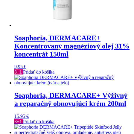
Soaphoria, DERMACARE+
Koncentrovaný magnéziový olej 31%
koncentrát 150ml
9,95
€
3+1
Pridať do košíka
Soaphoria, DERMACARE+ Výživný
a reparačný obnovujúci krém 200ml
15,95
€
3+1
Pridať do košíka