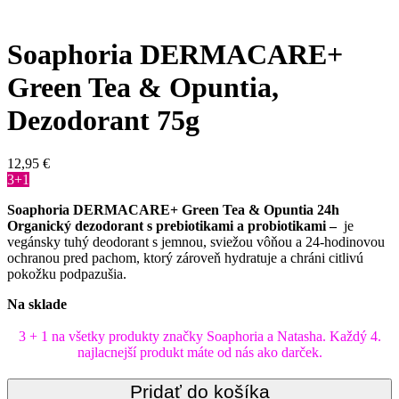
Soaphoria DERMACARE+
Green Tea & Opuntia,
Dezodorant 75g
12,95
€
3+1
Soaphoria DERMACARE+ Green Tea & Opuntia 24h
Organický dezodorant s prebiotikami a probiotikami –
je
vegánsky tuhý deodorant s jemnou, sviežou vôňou a 24-hodinovou
ochranou pred pachom, ktorý zároveň hydratuje a chráni citlivú
pokožku podpazušia.
Na sklade
3 + 1 na všetky produkty značky Soaphoria a Natasha. Každý 4.
najlacnejší produkt máte od nás ako darček.
Pridať do košíka