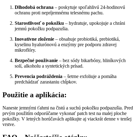
Dlhodobá ochrana
– poskytuje spoľahlivú 24-hodinovú
ochranu proti nepríjemnému telesnému pachu.
Starostlivosť o pokožku
– hydratuje, upokojuje a chráni
jemnú pokožku podpazušia.
Inovatívne zloženie
– obsahuje probiotiká, prebiotiká,
kyselinu hyalurónovú a enzýmy pre podporu zdravej
mikroflóry.
Bezpečné používanie
– bez sódy bikarbóny, hliníkových
solí, alkoholu a syntetických prísad.
Prevencia podráždenia
– šetrne exfoliuje a pomáha
predchádzať zarastaniu chĺpkov.
Použitie a aplikácia:
Naneste jemnými ťahmi na čistú a suchú pokožku podpazušia. Pred
prvým použitím odporúčame vykonať patch test na malej ploche
pokožky. V letných horúčavách aplikujte aj viackrát denne v tenšej
vrstve.