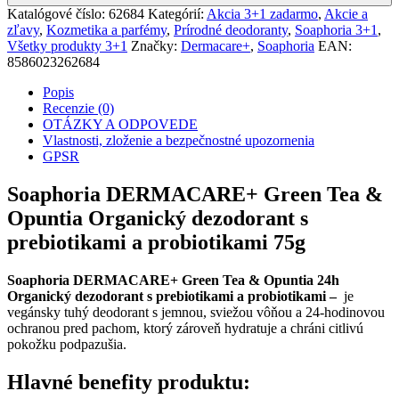
Katalógové číslo:
62684
Kategórií:
Akcia 3+1 zadarmo
,
Akcie a
zľavy
,
Kozmetika a parfémy
,
Prírodné deodoranty
,
Soaphoria 3+1
,
Všetky produkty 3+1
Značky:
Dermacare+
,
Soaphoria
EAN:
8586023262684
Popis
Recenzie (0)
OTÁZKY A ODPOVEDE
Vlastnosti, zloženie a bezpečnostné upozornenia
GPSR
Soaphoria DERMACARE+ Green Tea &
Opuntia Organický dezodorant s
prebiotikami a probiotikami 75g
Soaphoria DERMACARE+ Green Tea & Opuntia 24h
Organický dezodorant s prebiotikami a probiotikami –
je
vegánsky tuhý deodorant s jemnou, sviežou vôňou a 24-hodinovou
ochranou pred pachom, ktorý zároveň hydratuje a chráni citlivú
pokožku podpazušia.
Hlavné benefity produktu: