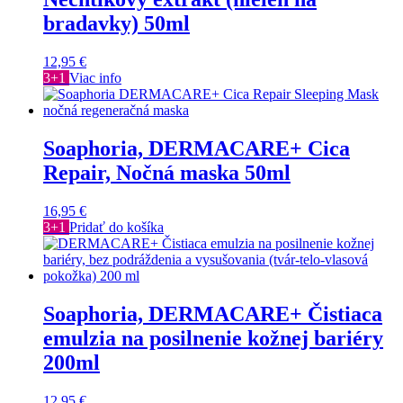
bradavky) 50ml
12,95
€
3+1
Viac info
Soaphoria, DERMACARE+ Cica
Repair, Nočná maska 50ml
16,95
€
3+1
Pridať do košíka
Soaphoria, DERMACARE+ Čistiaca
emulzia na posilnenie kožnej bariéry
200ml
12,95
€