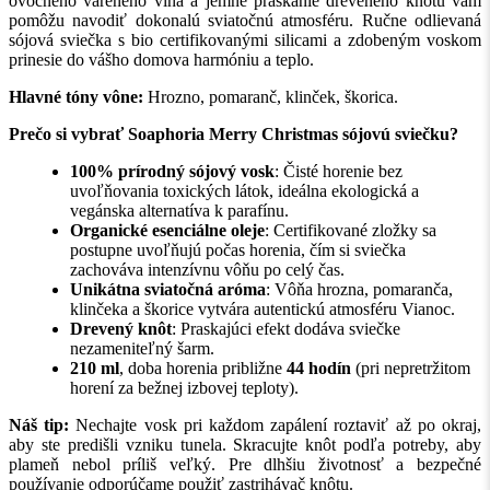
ovocného vareného vína a jemné praskanie dreveného knôtu vám
pomôžu navodiť dokonalú sviatočnú atmosféru. Ručne odlievaná
sójová sviečka s bio certifikovanými silicami a zdobeným voskom
prinesie do vášho domova harmóniu a teplo.
Hlavné tóny vône:
Hrozno, pomaranč, klinček, škorica.
Prečo si vybrať Soaphoria Merry Christmas sójovú sviečku?
100% prírodný sójový vosk
: Čisté horenie bez
uvoľňovania toxických látok, ideálna ekologická a
vegánska alternatíva k parafínu.
Organické esenciálne oleje
: Certifikované zložky sa
postupne uvoľňujú počas horenia, čím si sviečka
zachováva intenzívnu vôňu po celý čas.
Unikátna sviatočná aróma
: Vôňa hrozna, pomaranča,
klinčeka a škorice vytvára autentickú atmosféru Vianoc.
Drevený knôt
: Praskajúci efekt dodáva sviečke
nezameniteľný šarm.
210 ml
, doba horenia približne
44 hodín
(pri nepretržitom
horení za bežnej izbovej teploty).
Náš tip:
Nechajte vosk pri každom zapálení roztaviť až po okraj,
aby ste predišli vzniku tunela. Skracujte knôt podľa potreby, aby
plameň nebol príliš veľký. Pre dlhšiu životnosť a bezpečné
používanie odporúčame použiť zastrihávač knôtu.