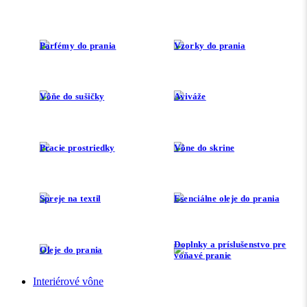
Parfémy do prania
Vzorky do prania
Vôňe do sušičky
Aviváže
Pracie prostriedky
Vône do skrine
Spreje na textil
Esenciálne oleje do prania
Doplnky a príslušenstvo pre
Oleje do prania
voňavé pranie
Interiérové vône