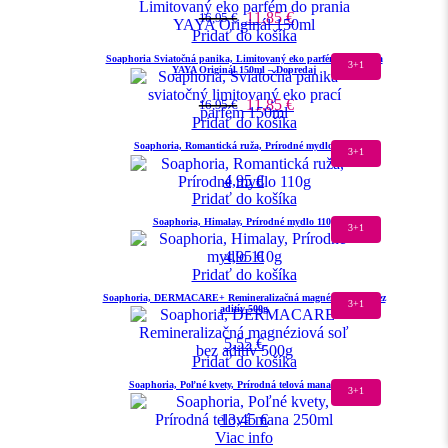
11,85
€
16,95
€
Pridať do košíka
Soaphoria Sviatočná panika, Limitovaný eko parfém do prania
3+1
YAYA Originál 150ml – Dopredaj
11,85
€
16,95
€
Pridať do košíka
Soaphoria, Romantická ruža, Prírodné mydlo 110g
3+1
4,95
€
Pridať do košíka
Soaphoria, Himalay, Prírodné mydlo 110g
3+1
4,95
€
Pridať do košíka
Soaphoria, DERMACARE+ Remineralizačná magnéziová soľ bez
3+1
aditív 500g
5,55
€
Pridať do košíka
Soaphoria, Poľné kvety, Prírodná telová mana 250ml
3+1
13,45
€
Viac info