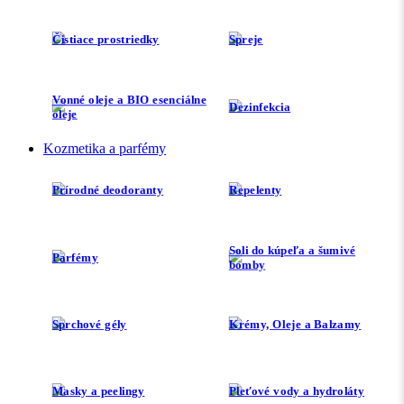
Čistiace prostriedky
Spreje
Vonné oleje a BIO esenciálne
Dezinfekcia
oleje
Kozmetika a parfémy
Prírodné deodoranty
Repelenty
Soli do kúpeľa a šumivé
Parfémy
bomby
Sprchové gély
Krémy, Oleje a Balzamy
Masky a peelingy
Pleťové vody a hydroláty