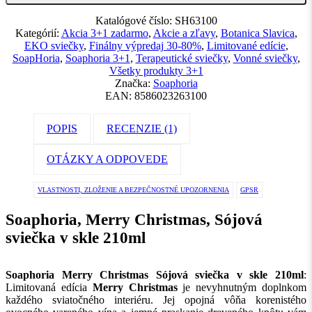
Katalógové číslo:
SH63100
Kategórií:
Akcia 3+1 zadarmo
,
Akcie a zľavy
,
Botanica Slavica
,
EKO sviečky
,
Finálny výpredaj 30-80%
,
Limitované edície
,
SoapHoria
,
Soaphoria 3+1
,
Terapeutické sviečky
,
Vonné sviečky
,
Všetky produkty 3+1
Značka:
Soaphoria
EAN:
8586023263100
POPIS
RECENZIE (1)
OTÁZKY A ODPOVEDE
VLASTNOSTI, ZLOŽENIE A BEZPEČNOSTNÉ UPOZORNENIA
GPSR
Soaphoria, Merry Christmas, Sójová
sviečka v skle 210ml
Soaphoria Merry Christmas Sójová sviečka v skle 210ml
:
Limitovaná edícia
Merry Christmas
je nevyhnutným doplnkom
každého sviatočného interiéru. Jej opojná vôňa korenistého