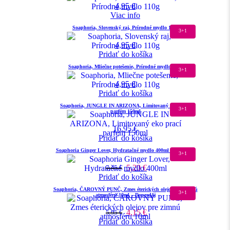
4,95
€
Viac info
Soaphoria, Slovenský raj, Prírodné mydlo 110g
3+1
4,95
€
Pridať do košíka
Soaphoria, Mliečne potešenie, Prírodné mydlo 110g
3+1
4,95
€
Pridať do košíka
Soaphoria, JUNGLE IN ARIZONA, Limitovaný eko prací
3+1
parfém 150ml
16,95
€
Pridať do košíka
Soaphoria Ginger Lover, Hydratačné mydlo 400ml – Dopredaj
3+1
5,20
€
7,45
€
Pridať do košíka
Soaphoria, ČAROVNÝ PUNČ, Zmes éterických olejov pre zimnú
3+1
atmosféru 10ml – Dopredaj
4,15
€
5,95
€
Pridať do košíka