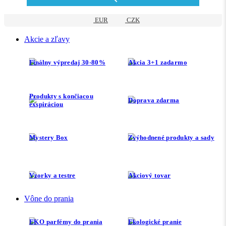
EUR
CZK
Akcie a zľavy
Finálny výpredaj 30-80%
Akcia 3+1 zadarmo
Produkty s končiacou
Doprava zdarma
exspiráciou
Mystery Box
Zvýhodnené produkty a sady
Vzorky a testre
Akciový tovar
Vône do prania
EKO parfémy do prania
Ekologické pranie