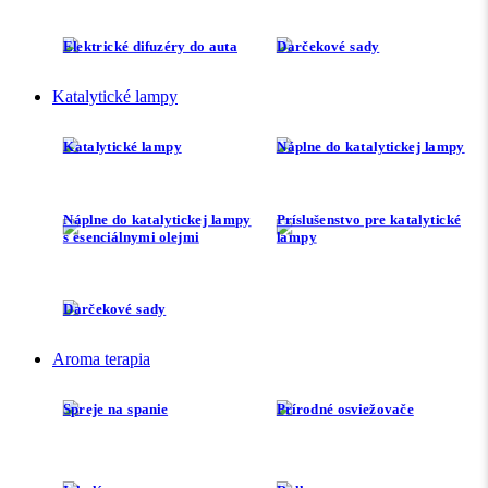
Elektrické difuzéry do auta
Darčekové sady
Katalytické lampy
Katalytické lampy
Náplne do katalytickej lampy
Náplne do katalytickej lampy
Príslušenstvo pre katalytické
s esenciálnymi olejmi
lampy
Darčekové sady
Aroma terapia
Spreje na spanie
Prírodné osviežovače