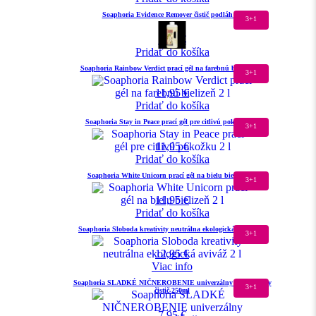
Soaphoria Evidence Remover čistič podláh 2 l
3+1
7,45
€
Pridať do košíka
Soaphoria Rainbow Verdict prací gél na farebnú bielizeň 2 l
3+1
11,95
€
Pridať do košíka
Soaphoria Stay in Peace prací gél pre citlivú pokožku 2 l
3+1
11,95
€
Pridať do košíka
Soaphoria White Unicorn prací gél na bielu bielizeň 2 l
3+1
11,95
€
Pridať do košíka
Soaphoria Sloboda kreativity neutrálna ekologická aviváž 2 l
3+1
12,95
€
Viac info
Soaphoria SLADKÉ NIČNEROBENIE univerzálny eko-friendly
3+1
čistič 250ml
7,95
€