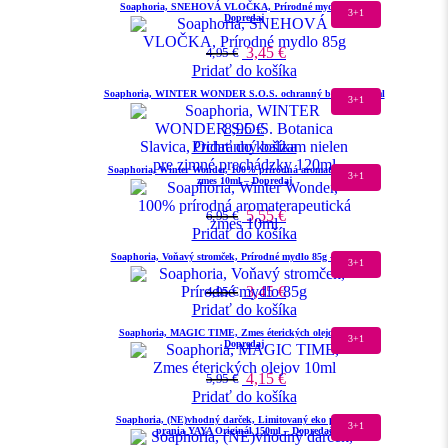
Soaphoria, SNEHOVÁ VLOČKA, Prírodné mydlo 85g –
3+1
Dopredaj
3,45
€
4,95
€
Pridať do košíka
Soaphoria, WINTER WONDER S.O.S. ochranný balzam 120ml
3+1
8,95
€
Pridať do košíka
Soaphoria, Winter Wonder, 100% prírodná aromaterapeutická
3+1
zmes 10ml – Dopredaj
5,55
€
6,95
€
Pridať do košíka
Soaphoria, Voňavý stromček, Prírodné mydlo 85g – Dopredaj
3+1
3,45
€
4,95
€
Pridať do košíka
Soaphoria, MAGIC TIME, Zmes éterických olejov 10ml –
3+1
Dopredaj
4,15
€
5,95
€
Pridať do košíka
Soaphoria, (NE)vhodný darček, Limitovaný eko parfém do
3+1
prania YAYA Originál 150ml – Dopredaj