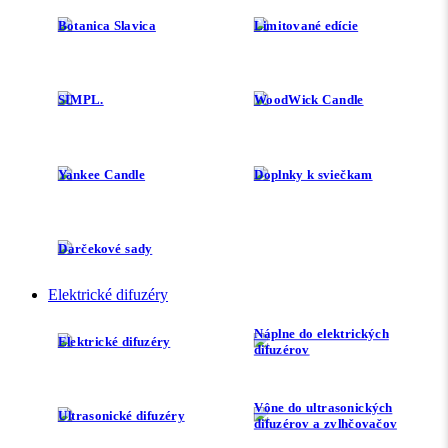
Botanica Slavica
Limitované edície
SIMPL.
WoodWick Candle
Yankee Candle
Doplnky k sviečkam
Darčekové sady
Elektrické difuzéry
Náplne do elektrických
Elektrické difuzéry
difuzérov
Vône do ultrasonických
Ultrasonické difuzéry
difuzérov a zvlhčovačov