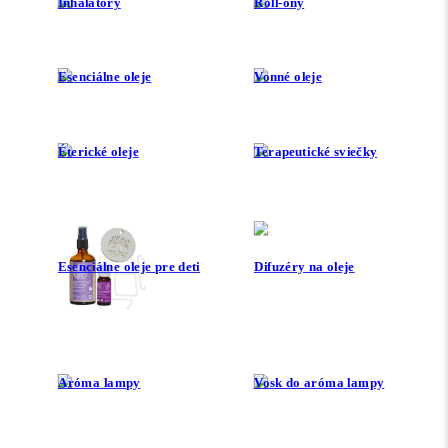
Inhalátory
Roll-ony
Esenciálne oleje
Vonné oleje
Éterické oleje
Terapeutické sviečky
Esenciálne oleje pre deti
Difuzéry na oleje
Aróma lampy
Vosk do aróma lampy