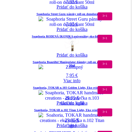
7,95
€
Pridať do košíka
Soaphoria Street Guru pánsky roll-on dezodorant 50ml
3+1
7,95
€
Pridať do košíka
Soaphoria RODENÁ IKONIKA univerzálny eko-friendly čistič
3+1
250ml
7,95
€
Pridať do košíka
Soaphoria Beautiful Manipulator dámsky roll-on dezodorant
3+1
50ml
7,95
€
Viac info
Soaphoria, TOKAR n.103 Golden Light, Eko sviečka 400ml
3+1
29,95
€
Pridať do košíka
Soaphoria, TOKAR n.102 Titan Light, Eko sviečka 400ml
3+1
29,95
€
Pridať do košíka