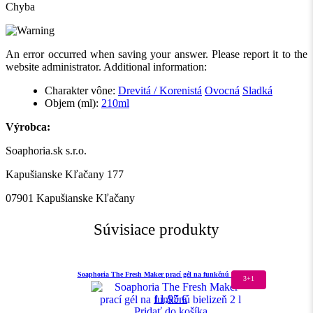
Chyba
An error occurred when saving your answer. Please report it to the
website administrator. Additional information:
Charakter vône:
Drevitá / Korenistá
Ovocná
Sladká
Objem (ml):
210ml
Výrobca:
Soaphoria.sk s.r.o.
Kapušianske Kľačany 177
07901 Kapušianske Kľačany
Súvisiace produkty
Soaphoria The Fresh Maker prací gél na funkčnú bielizeň 2 l
3+1
11,95
€
Pridať do košíka