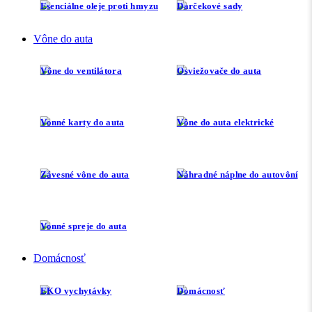
Esenciálne oleje proti hmyzu
Darčekové sady
Vône do auta
Vône do ventilátora
Osviežovače do auta
Vonné karty do auta
Vône do auta elektrické
Závesné vône do auta
Náhradné náplne do autovôní
Vonné spreje do auta
Domácnosť
EKO vychytávky
Domácnosť