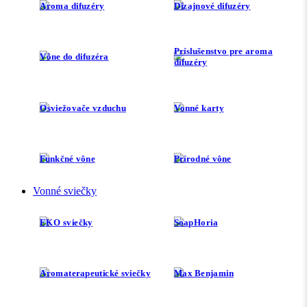
Aroma difuzéry
Dizajnové difuzéry
Príslušenstvo pre aroma
Vône do difuzéra
difuzéry
Osviežovače vzduchu
Vonné karty
Funkčné vône
Prírodné vône
Vonné sviečky
EKO sviečky
SoapHoria
Aromaterapeutické sviečky
Max Benjamin