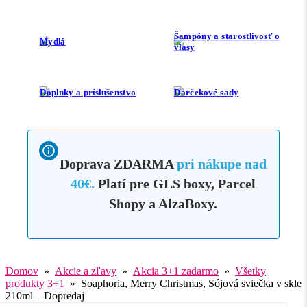
Šampóny a starostlivosť o
Mydlá
vlasy
Doplnky a príslušenstvo
Darčekové sady
Doprava ZDARMA
pri nákupe nad
40€.
Platí pre GLS boxy, Parcel
Shopy a AlzaBoxy.
Domov
»
Akcie a zľavy
»
Akcia 3+1 zadarmo
»
Všetky
produkty 3+1
» Soaphoria, Merry Christmas, Sójová sviečka v skle
210ml – Dopredaj