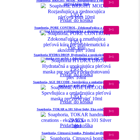
Soaphoria, BRIGHT MODE, Rozjasňujúca a zjednocujúca
3+1
pleťová kúra 10ml
1,95
€
Pridať do košíka
Soaphoria, PORE CONTROL, Zdokonaľujúca a zmatňujúca
3+1
pleťová kúra pre problematickú a aknóznu pleť 10ml
1,95
€
Viac info
Soaphoria HYDRA DROP, Hydratačná a upokojujúca pleťová
3+1
maska pre suchú a dehydratovanú pleť 10ml
1,95
€
Pridať do košíka
Soaphoria, AGE DECODE, Spevňujúca a omladzujúca pleťová
3+1
maska pre zrelú pleť 10ml
1,95
€
Pridať do košíka
Soaphoria, TOKAR n.101 Silver light, Eko sviečka 400ml
3+1
29,95
€
Pridať do košíka
Soaphoria, Citrusová bomba, Prírodné mydlo 110g
3+1