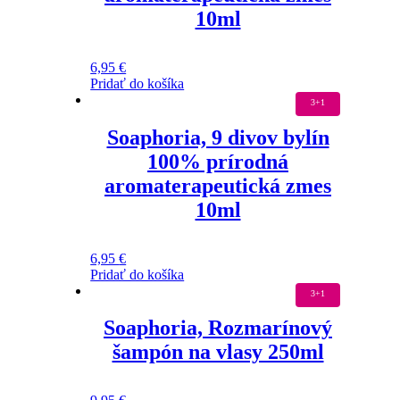
10ml
6,95
€
Pridať do košíka
3+1
Soaphoria, 9 divov bylín
100% prírodná
aromaterapeutická zmes
10ml
6,95
€
Pridať do košíka
3+1
Soaphoria, Rozmarínový
šampón na vlasy 250ml