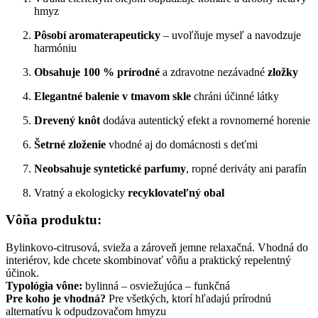
hmyz
Pôsobí
aromaterapeuticky
–
uvoľňuje
myseľ
a
navodzuje
harmóniu
Obsahuje
100 %
prírodné
a
zdravotne
nezávadné
zložky
Elegantné
balenie
v
tmavom
skle
chráni
účinné
látky
Drevený
knôt
dodáva
autentický
efekt
a
rovnomerné
horenie
Šetrné
zloženie
vhodné
aj
do
domácnosti
s
deťmi
Neobsahuje
syntetické
parfumy
,
ropné
deriváty
ani
parafín
Vratný
a
ekologicky
recyklovateľný
obal
Vôňa
produktu:
Bylinkovo-
citrusová,
svieža
a
zároveň
jemne
relaxačná.
Vhodná
do
interiérov,
kde
chcete
skombinovať
vôňu
a
praktický
repelentný
účinok.
Typológia
vône:
bylinná –
osviežujúca –
funkčná
Pre
koho
je
vhodná?
Pre
všetkých,
ktorí
hľadajú
prírodnú
alternatívu
k
odpudzovačom
hmyzu