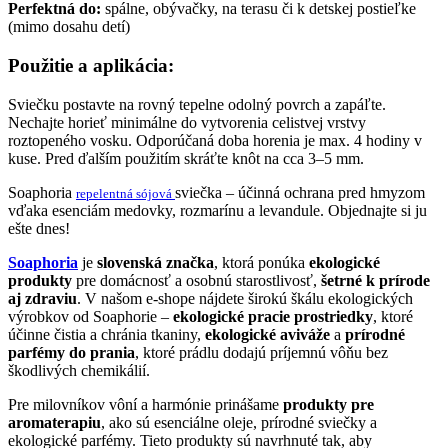
Perfektná
do:
spálne,
obývačky,
na
terasu
či
k
detskej
postieľke
(
mimo
dosahu
detí)
Použitie
a
aplikácia:
Sviečku
postavte
na
rovný
tepelne
odolný
povrch
a
zapáľte.
Nechajte
horieť
minimálne
do
vytvorenia
celistvej
vrstvy
roztopeného
vosku.
Odporúčaná
doba
horenia
je
max.
4
hodiny
v
kuse.
Pred
ďalším
použitím
skráťte
knôt
na
cca
3–
5
mm.
Soaphoria
sviečka –
účinná
ochrana
pred
hmyzom
repelentná
sójová
vďaka
esenciám
medovky,
rozmarínu
a
levandule.
Objednajte
si
ju
ešte
dnes!
Soaphoria
je
slovenská značka
, ktorá ponúka
ekologické
produkty
pre domácnosť a osobnú starostlivosť,
šetrné k prírode
aj zdraviu
. V našom e-shope nájdete širokú škálu ekologických
výrobkov od Soaphorie –
ekologické pracie prostriedky
, ktoré
účinne čistia a chránia tkaniny,
ekologické aviváže
a
prírodné
parfémy do prania
, ktoré prádlu dodajú príjemnú vôňu bez
škodlivých chemikálií.
Pre milovníkov vôní a harmónie prinášame
produkty pre
aromaterapiu
, ako sú esenciálne oleje, prírodné sviečky a
ekologické parfémy. Tieto produkty sú navrhnuté tak, aby