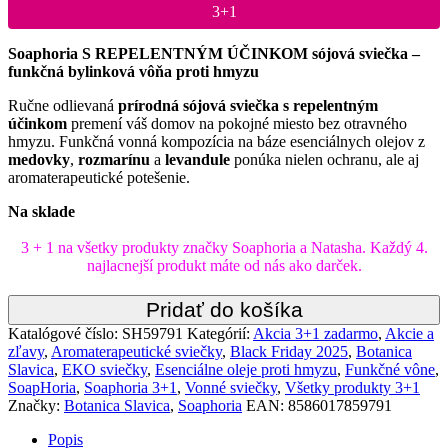
3+1
Soaphoria
S
REPELENTNÝM
ÚČINKOM
sójová
sviečka –
funkčná
bylinková
vôňa
proti
hmyzu
Ručne
odlievaná
prírodná
sójová
sviečka
s
repelentným
účinkom
premení
váš
domov
na
pokojné
miesto
bez
otravného
hmyzu.
Funkčná
vonná
kompozícia
na
báze
esenciálnych
olejov
z
medovky
,
rozmarínu
a
levandule
ponúka
nielen
ochranu,
ale
aj
aromaterapeutické
potešenie.
Na sklade
3 + 1 na všetky produkty značky Soaphoria a Natasha. Každý 4.
najlacnejší produkt máte od nás ako darček.
Pridať do košíka
Katalógové číslo:
SH59791
Kategórií:
Akcia 3+1 zadarmo
,
Akcie a
zľavy
,
Aromaterapeutické sviečky
,
Black Friday 2025
,
Botanica
Slavica
,
EKO sviečky
,
Esenciálne oleje proti hmyzu
,
Funkčné vône
,
SoapHoria
,
Soaphoria 3+1
,
Vonné sviečky
,
Všetky produkty 3+1
Značky:
Botanica Slavica
,
Soaphoria
EAN:
8586017859791
Popis