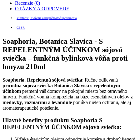
Recenzie (0)
OTÁZKY A ODPOVEDE
Vlastnosti, zloženie a bezpečnostné upozornenia
GPSR
Soaphoria, Botanica Slavica - S
REPELENTNÝM ÚČINKOM sójová
sviečka – funkčná bylinková vôňa proti
hmyzu 210ml
Soaphoria, Repelentná sójová sviečka
: Ručne
odlievaná
prírodná
sójová
sviečka Botanica Slavica
s
repelentným
účinkom
premení
váš
domov
na
pokojné
miesto
bez
otravného
hmyzu.
Funkčná
vonná
kompozícia
na
báze
esenciálnych
olejov
z
medovky
,
rozmarínu
a
levandule
ponúka
nielen
ochranu,
ale
aj
aromaterapeutické
potešenie.
Hlavné
benefity
produktu
Soaphoria
S
REPELENTNÝM
ÚČINKOM
sójová
sviečka:
Vďaka
éterickým
olejom
odpudzuje
komáre
a
drobný
lietavý