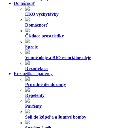
Domácnosť
EKO vychytávky
Domácnosť
Čistiace prostriedky
Spreje
Vonné oleje a BIO esenciálne oleje
Dezinfekcia
Kozmetika a parfémy
Prírodné deodoranty
Repelenty
Parfémy
Soli do kúpeľa a šumivé bomby
Sprchové gély