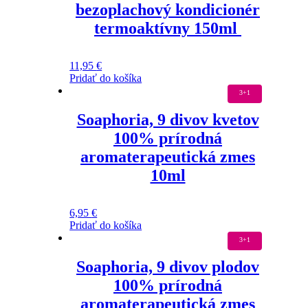
bezoplachový kondicionér
termoaktívny 150ml
11,95
€
Pridať do košíka
3+1
Soaphoria, 9 divov kvetov
100% prírodná
aromaterapeutická zmes
10ml
6,95
€
Pridať do košíka
3+1
Soaphoria, 9 divov plodov
100% prírodná
aromaterapeutická zmes