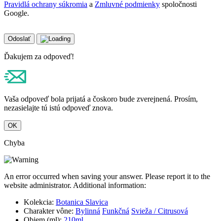
Pravidlá ochrany súkromia
a
Zmluvné podmienky
spoločnosti
Google.
Odoslať
Ďakujem za odpoveď!
Vaša odpoveď bola prijatá a čoskoro bude zverejnená. Prosím,
nezasielajte tú istú odpoveď znova.
OK
Chyba
An error occurred when saving your answer. Please report it to the
website administrator. Additional information:
Kolekcia:
Botanica Slavica
Charakter vône:
Bylinná
Funkčná
Svieža / Citrusová
Objem (ml):
210ml