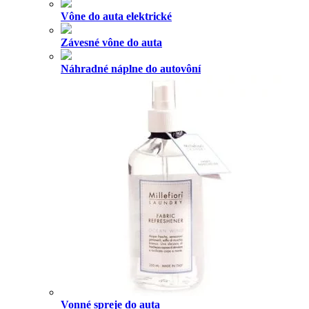
Vône do auta elektrické
Závesné vône do auta
Náhradné náplne do autovôní
Vonné spreje do auta