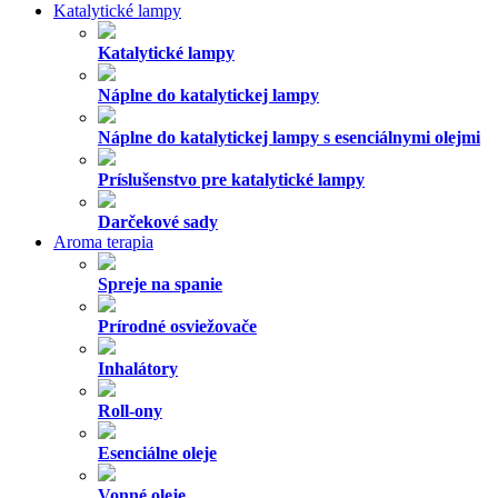
Katalytické lampy
Katalytické lampy
Náplne do katalytickej lampy
Náplne do katalytickej lampy s esenciálnymi olejmi
Príslušenstvo pre katalytické lampy
Darčekové sady
Aroma terapia
Spreje na spanie
Prírodné osviežovače
Inhalátory
Roll-ony
Esenciálne oleje
Vonné oleje