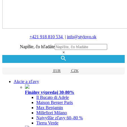
+421 918 810 534
|
info@stylovo.sk
Napíšte, čo hľadáte
×
EUR
CZK
Akcie a zľavy
Finálny výpredaj 30-80%
Il Bucato di Adele
Maison Berger Paris
Max Benjamin
Millefiori Milano
Najvyššie zľavy 60–80 %
Tierra Verde