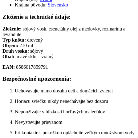
Krajina pôvodu:
Slovensko
Zloženie
a
technické
údaje:
Zloženie:
sójový
vosk,
esenciálny
olej
z
medovky,
rozmarínu
a
levandule
Typ
knôtu:
drevený
Objem:
210
ml
Druh
vosku:
sójový
Obal:
tmavé
sklo –
vratný
EAN:
8586017859791
Bezpečnostné
upozornenia:
Uchovávajte
mimo
dosahu
detí
a
domácich
zvierat
Horiacu
sviečku
nikdy
nenechávajte
bez
dozoru
Nepoužívajte
v
blízkosti
horľavých
materiálov
Nevystavujte
prievanom
Pri
kontakte
s
pokožkou
opláchnite
veľkým
množstvom
vody