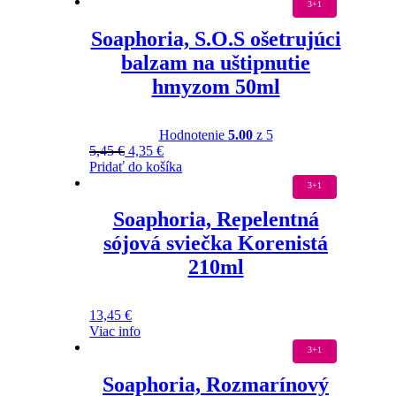
3+1
Soaphoria, S.O.S ošetrujúci
balzam na uštipnutie
hmyzom 50ml
Hodnotenie
5.00
z 5
5,45
€
4,35
€
Pridať do košíka
3+1
Soaphoria, Repelentná
sójová sviečka Korenistá
210ml
13,45
€
Viac info
3+1
Soaphoria, Rozmarínový