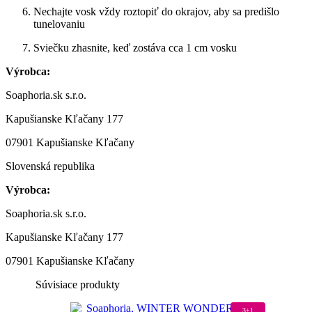
Nechajte
vosk
vždy
roztopiť
do
okrajov,
aby
sa
predišlo
tunelovaniu
Sviečku
zhasnite,
keď
zostáva
cca
1
cm
vosku
Výrobca:
Soaphoria.sk s.r.o.
Kapušianske Kľačany 177
07901 Kapušianske Kľačany
Slovenská republika
Výrobca:
Soaphoria.sk s.r.o.
Kapušianske Kľačany 177
07901 Kapušianske Kľačany
Súvisiace produkty
3+1