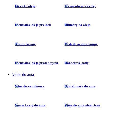
Éterické oleje
Terapeutické sviečky
Esenciálne oleje pre deti
Difuzéry na oleje
Aróma lampy
Vosk do aróma lampy
Esenciálne oleje proti hmyzu
Darčekové sady
Vône do auta
Vône do ventilátora
Osviežovače do auta
Vonné karty do auta
Vône do auta elektrické