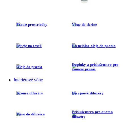
Pracie prostriedky
Vône do skrine
Spreje na textil
Esenciálne oleje do prania
Doplnky a príslušenstvo pre
Oleje do prania
voňavé pranie
Interiérové vône
Aroma difuzéry
Dizajnové difuzéry
Príslušenstvo pre aroma
Vône do difuzéra
difuzéry