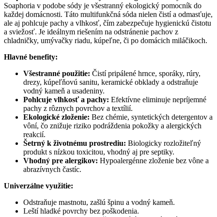
Soaphoria v podobe sódy je všestranný ekologický pomocník do
každej domácnosti. Táto multifunkčná sóda nielen čistí a odmasťuje,
ale aj pohlcuje pachy a vlhkosť, čím zabezpečuje hygienickú čistotu
a sviežosť. Je ideálnym riešením na odstránenie pachov z
chladničky, umývačky riadu, kúpeľne, či po domácich miláčikoch.
Hlavné benefity:
Všestranné použitie:
Čistí pripálené hrnce, sporáky, rúry,
drezy, kúpeľňovú sanitu, keramické obklady a odstraňuje
vodný kameň a usadeniny.
Pohlcuje vlhkosť a pachy:
Efektívne eliminuje nepríjemné
pachy z rôznych povrchov a textílií.
Ekologické zloženie:
Bez chémie, syntetických detergentov a
vôní, čo znižuje riziko podráždenia pokožky a alergických
reakcií.
Šetrný k životnému prostrediu:
Biologicky rozložiteľný
produkt s nízkou toxicitou, vhodný aj pre septiky.
Vhodný pre alergikov:
Hypoalergénne zloženie bez vône a
abrazívnych častíc.
Univerzálne využitie:
Odstraňuje mastnotu, zašlú špinu a vodný kameň.
Leští hladké povrchy bez poškodenia.