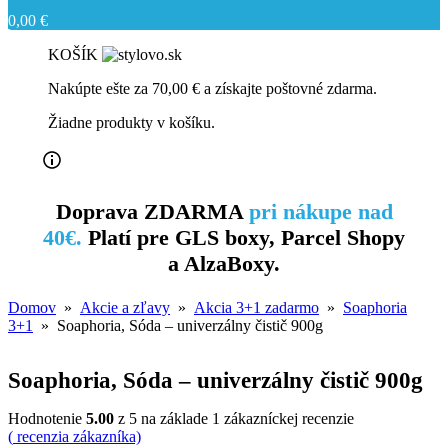
0,00
€
KOŠÍK
Nakúpte ešte za
70,00
€
a získajte poštovné zdarma.
Žiadne produkty v košíku.
Doprava ZDARMA
pri nákupe nad
40€.
Platí pre GLS boxy, Parcel Shopy
a AlzaBoxy.
Domov
»
Akcie a zľavy
»
Akcia 3+1 zadarmo
»
Soaphoria
3+1
» Soaphoria, Sóda – univerzálny čistič 900g
Soaphoria, Sóda – univerzálny čistič 900g
Hodnotenie
5.00
z 5 na základe
1
zákazníckej recenzie
(
recenzia zákazníka)