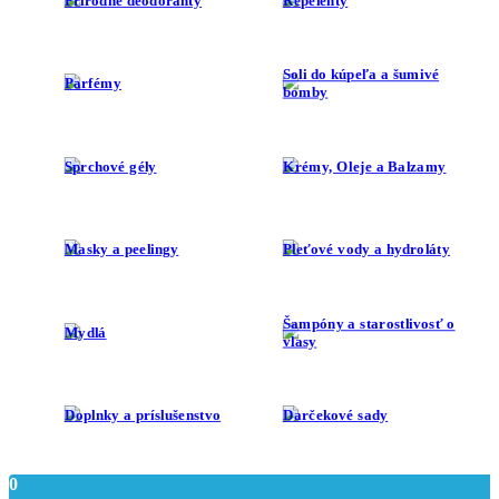
Prírodné deodoranty
Repelenty
Soli do kúpeľa a šumivé
Parfémy
bomby
Sprchové gély
Krémy, Oleje a Balzamy
Masky a peelingy
Pleťové vody a hydroláty
Šampóny a starostlivosť o
Mydlá
vlasy
Doplnky a príslušenstvo
Darčekové sady
0