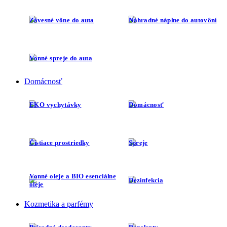
Závesné vône do auta
Náhradné náplne do autovôní
Vonné spreje do auta
Domácnosť
EKO vychytávky
Domácnosť
Čistiace prostriedky
Spreje
Vonné oleje a BIO esenciálne
Dezinfekcia
oleje
Kozmetika a parfémy