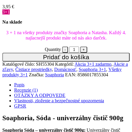
3,95
€
3+1
Na sklade
3 + 1 na všetky produkty značky Soaphoria a Natasha. Každý 4.
najlacnejší produkt máte od nás ako darček.
Quantity
Pridať do košíka
Katalógové číslo:
SH55304
Kategórií:
Akcia 3+1 zadarmo
,
Akcie a
zľavy
,
Čistiace prostriedky
,
Domácnosť
,
Soaphoria 3+1
,
Všetky
produkty 3+1
Značka:
Soaphoria
EAN:
8586017855304
Popis
Recenzie (1)
OTÁZKY A ODPOVEDE
Vlastnosti, zloženie a bezpečnostné upozornenia
GPSR
Soaphoria, Sóda - univerzálny čistič 900g
Soaphoria Sóda – univerzálny čistič 900g:
Univerzálny čistič