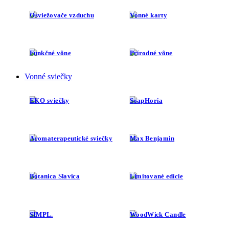
Osviežovače vzduchu
Vonné karty
Funkčné vône
Prírodné vône
Vonné sviečky
EKO sviečky
SoapHoria
Aromaterapeutické sviečky
Max Benjamin
Botanica Slavica
Limitované edície
SIMPL.
WoodWick Candle