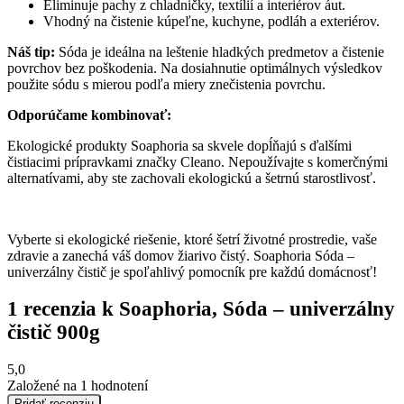
Eliminuje pachy z chladničky, textílií a interiérov áut.
Vhodný na čistenie kúpeľne, kuchyne, podláh a exteriérov.
Náš tip:
Sóda je ideálna na leštenie hladkých predmetov a čistenie
povrchov bez poškodenia. Na dosiahnutie optimálnych výsledkov
použite sódu s mierou podľa miery znečistenia povrchu.
Odporúčame kombinovať:
Ekologické produkty Soaphoria sa skvele dopĺňajú s ďalšími
čistiacimi prípravkami značky Cleano. Nepoužívajte s komerčnými
alternatívami, aby ste zachovali ekologickú a šetrnú starostlivosť.
Vyberte si ekologické riešenie, ktoré šetrí životné prostredie, vaše
zdravie a zanechá váš domov žiarivo čistý. Soaphoria Sóda –
univerzálny čistič je spoľahlivý pomocník pre každú domácnosť!
1 recenzia k
Soaphoria, Sóda – univerzálny
čistič 900g
5,0
Založené na 1 hodnotení
Pridať recenziu