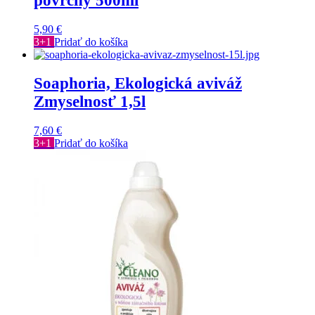
povrchy 500ml
5,90
€
3+1
Pridať do košíka
Soaphoria, Ekologická aviváž
Zmyselnosť 1,5l
7,60
€
3+1
Pridať do košíka