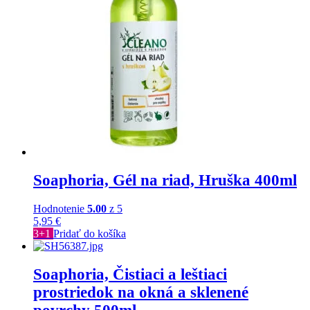
Soaphoria, Gél na riad, Hruška 400ml
Hodnotenie
5.00
z 5
5,95
€
3+1
Pridať do košíka
Soaphoria, Čistiaci a leštiaci
prostriedok na okná a sklenené