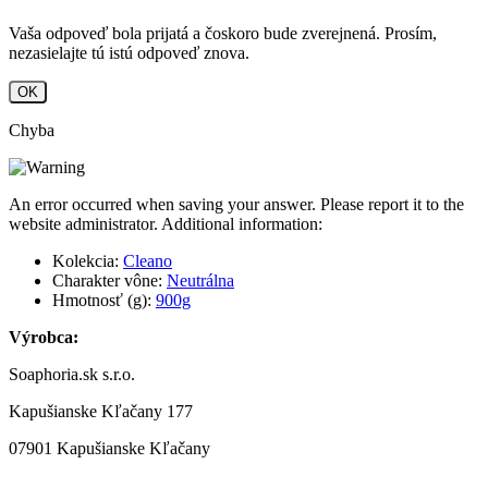
Vaša odpoveď bola prijatá a čoskoro bude zverejnená. Prosím,
nezasielajte tú istú odpoveď znova.
OK
Chyba
An error occurred when saving your answer. Please report it to the
website administrator. Additional information:
Kolekcia:
Cleano
Charakter vône:
Neutrálna
Hmotnosť (g):
900g
Výrobca:
Soaphoria.sk s.r.o.
Kapušianske Kľačany 177
07901 Kapušianske Kľačany