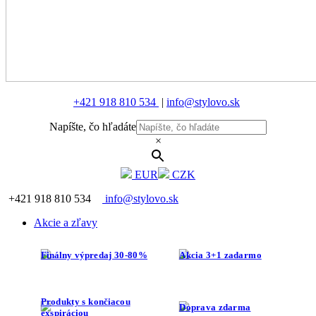
+421 918 810 534
|
info@stylovo.sk
Napíšte, čo hľadáte
×
EUR
CZK
+421 918 810 534
info@stylovo.sk
Akcie a zľavy
Finálny výpredaj 30-80%
Akcia 3+1 zadarmo
Produkty s končiacou
Doprava zdarma
exspiráciou