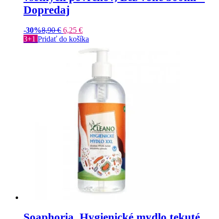
Dopredaj
-30%
8,90
€
6,25
€
3+1
Pridať do košíka
Soaphoria, Hygienické mydlo tekuté