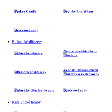
Yankee Candle
Doplnky k sviečkam
Darčekové sady
Elektrické difuzéry
Náplne do elektrických
Elektrické difuzéry
difuzérov
Vône do ultrasonických
Ultrasonické difuzéry
difuzérov a zvlhčovačov
Elektrické difuzéry do auta
Darčekové sady
Katalytické lampy