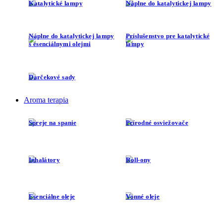
Katalytické lampy
Náplne do katalytickej lampy
Náplne do katalytickej lampy
Príslušenstvo pre katalytické
s esenciálnymi olejmi
lampy
Darčekové sady
Aroma terapia
Spreje na spanie
Prírodné osviežovače
Inhalátory
Roll-ony
Esenciálne oleje
Vonné oleje