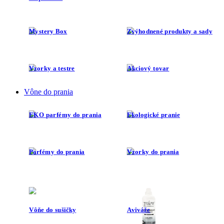
Mystery Box
Zvýhodnené produkty a sady
Vzorky a testre
Akciový tovar
Vône do prania
EKO parfémy do prania
Ekologické pranie
Parfémy do prania
Vzorky do prania
Vôňe do sušičky
Aviváže