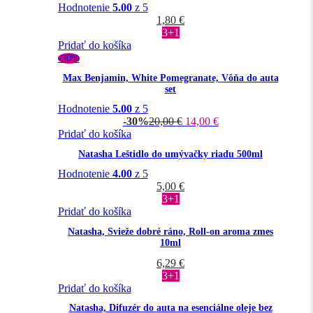
Hodnotenie
5.00
z 5
1,80
€
3+1
Pridať do košíka
-30%
Max Benjamin, White Pomegranate, Vôňa do auta
set
Hodnotenie
5.00
z 5
-30%
20,00
€
14,00
€
Pridať do košíka
Natasha Leštidlo do umývačky riadu 500ml
Hodnotenie
4.00
z 5
5,00
€
3+1
Pridať do košíka
Natasha, Svieže dobré ráno, Roll-on aroma zmes
10ml
6,29
€
3+1
Pridať do košíka
Natasha, Difuzér do auta na esenciálne oleje bez