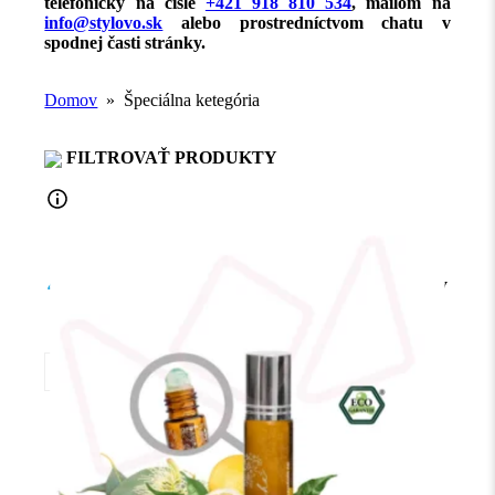
telefonicky na čísle
+421 918 810 534
, mailom na
info@stylovo.sk
alebo
prostredníctvom chatu
v
spodnej časti stránky.
Domov
» Špeciálna ketegória
FILTROVAŤ PRODUKTY
Doprava ZDARMA
pri nákupe nad
40€.
Platí pre GLS boxy, Parcel Shopy
a AlzaBoxy.
-30%
Max Benjamin, Pink Pepper, Vonná karta
Hodnotenie
4.71
z 5