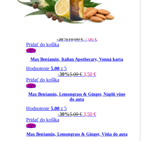
-30%
5,00
€
3,50
€
Pridať do košíka
-30%
Max Benjamin, White Pomegranate, Vôňa do auta
Hodnotenie
5.00
z 5
-30%
10,00
€
7,00
€
Pridať do košíka
-30%
Max Benjamin, Italian Apothecary, Vonná karta
Hodnotenie
5.00
z 5
-30%
5,00
€
3,50
€
Pridať do košíka
-30%
Max Benjamin, Lemongrass & Ginger, Náplň vône
do auta
Hodnotenie
5.00
z 5
-30%
5,00
€
3,50
€
Pridať do košíka
-30%
Max Benjamin, Lemongrass & Ginger, Vôňa do auta