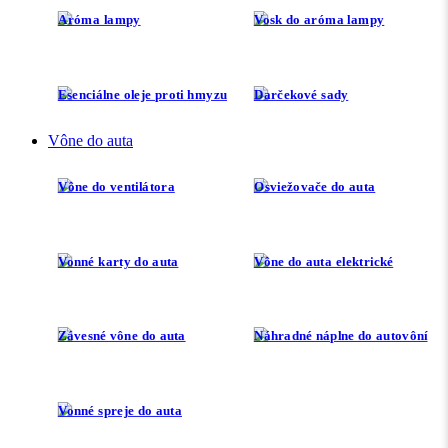
Aróma lampy
Vosk do aróma lampy
Esenciálne oleje proti hmyzu
Darčekové sady
Vône do auta
Vône do ventilátora
Osviežovače do auta
Vonné karty do auta
Vône do auta elektrické
Závesné vône do auta
Náhradné náplne do autovôní
Vonné spreje do auta