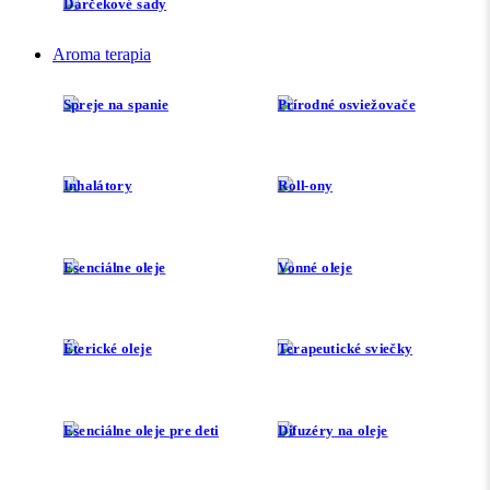
Darčekové sady
Aroma terapia
Spreje na spanie
Prírodné osviežovače
Inhalátory
Roll-ony
Esenciálne oleje
Vonné oleje
Éterické oleje
Terapeutické sviečky
Esenciálne oleje pre deti
Difuzéry na oleje