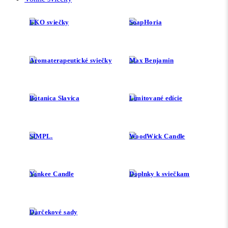
EKO sviečky
SoapHoria
Aromaterapeutické sviečky
Max Benjamin
Botanica Slavica
Limitované edície
SIMPL.
WoodWick Candle
Yankee Candle
Doplnky k sviečkam
Darčekové sady