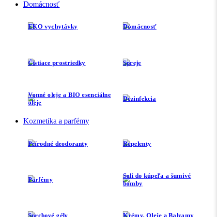
Domácnosť
EKO vychytávky
Domácnosť
Čistiace prostriedky
Spreje
Vonné oleje a BIO esenciálne
Dezinfekcia
oleje
Kozmetika a parfémy
Prírodné deodoranty
Repelenty
Soli do kúpeľa a šumivé
Parfémy
bomby
Sprchové gély
Krémy, Oleje a Balzamy