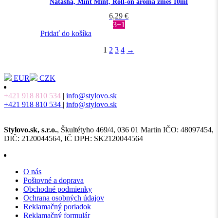
Natasha, Mint Mint, Roll-on aroma zmes 10ml
6,29
€
3+1
Pridať do košíka
1
2
3
4
→
EUR
CZK
+421 918 810 534
|
info@stylovo.sk
+421 918 810 534
|
info@stylovo.sk
Stylovo.sk, s.r.o.
, Škultétyho 469/4, 036 01 Martin IČO: 48097454,
DIČ: 2120044564, IČ DPH: SK2120044564
O nás
Poštovné a doprava
Obchodné podmienky
Ochrana osobných údajov
Reklamačný poriadok
Reklamačný formulár