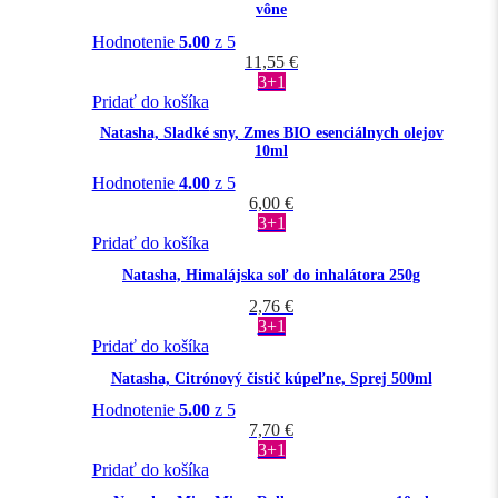
vône
Hodnotenie
5.00
z 5
11,55
€
3+1
Pridať do košíka
Natasha, Sladké sny, Zmes BIO esenciálnych olejov
10ml
Hodnotenie
4.00
z 5
6,00
€
3+1
Pridať do košíka
Natasha, Himalájska soľ do inhalátora 250g
2,76
€
3+1
Pridať do košíka
Natasha, Citrónový čistič kúpeľne, Sprej 500ml
Hodnotenie
5.00
z 5
7,70
€
3+1
Pridať do košíka