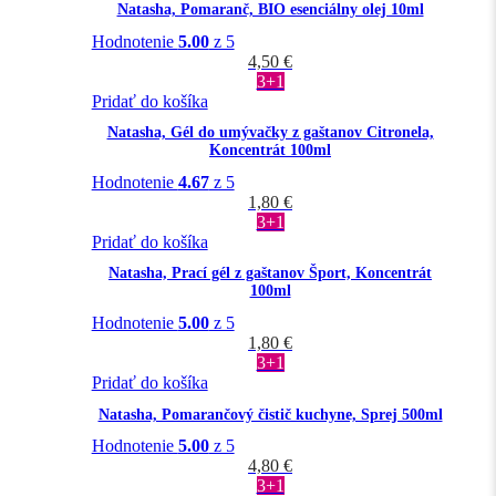
Natasha, Pomaranč, BIO esenciálny olej 10ml
Hodnotenie
5.00
z 5
4,50
€
3+1
Pridať do košíka
Natasha, Gél do umývačky z gaštanov Citronela,
Koncentrát 100ml
Hodnotenie
4.67
z 5
1,80
€
3+1
Pridať do košíka
Natasha, Prací gél z gaštanov Šport, Koncentrát
100ml
Hodnotenie
5.00
z 5
1,80
€
3+1
Pridať do košíka
Natasha, Pomarančový čistič kuchyne, Sprej 500ml
Hodnotenie
5.00
z 5
4,80
€
3+1