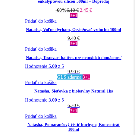
eukalyptovou silicou 500ml – Dopredaj
-60%
6,10
€
2,45
€
3+1
Pridať do košíka
Natasha, Voľne dýcham, Osviežovač vzduchu 100ml
9,40
€
3+1
Pridať do košíka
Natasha, Testovací balíček pre netoxickú domácnosť
Hodnotenie
5.00
z 5
9,90
€
GLS zdarma
3+1
Pridať do košíka
Natasha, Sieťovka z biobavlny Natural 1ks
Hodnotenie
3.00
z 5
6,30
€
3+1
Pridať do košíka
Natasha, Pomarančový čistič kuchyne, Koncentrát
100ml