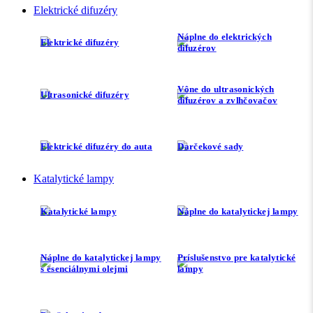
Elektrické difuzéry
Náplne do elektrických
Elektrické difuzéry
difuzérov
Vône do ultrasonických
Ultrasonické difuzéry
difuzérov a zvlhčovačov
Elektrické difuzéry do auta
Darčekové sady
Katalytické lampy
Katalytické lampy
Náplne do katalytickej lampy
Náplne do katalytickej lampy
Príslušenstvo pre katalytické
s esenciálnymi olejmi
lampy