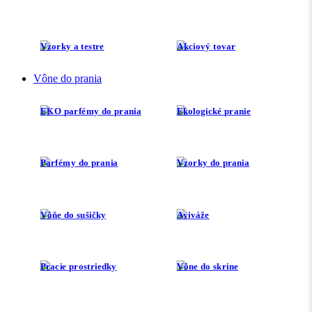
Vzorky a testre
Akciový tovar
Vône do prania
EKO parfémy do prania
Ekologické pranie
Parfémy do prania
Vzorky do prania
Vôňe do sušičky
Aviváže
Pracie prostriedky
Vône do skrine