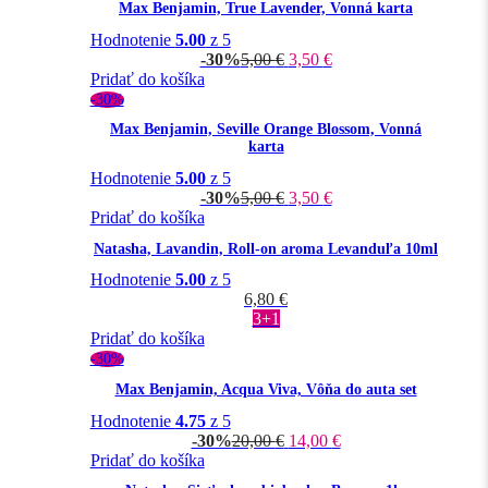
Max Benjamin, True Lavender, Vonná karta
Hodnotenie
5.00
z 5
-30%
5,00
€
3,50
€
Pridať do košíka
-30%
Max Benjamin, Seville Orange Blossom, Vonná
karta
Hodnotenie
5.00
z 5
-30%
5,00
€
3,50
€
Pridať do košíka
Natasha, Lavandin, Roll-on aroma Levanduľa 10ml
Hodnotenie
5.00
z 5
6,80
€
3+1
Pridať do košíka
-30%
Max Benjamin, Acqua Viva, Vôňa do auta set
Hodnotenie
4.75
z 5
-30%
20,00
€
14,00
€
Pridať do košíka