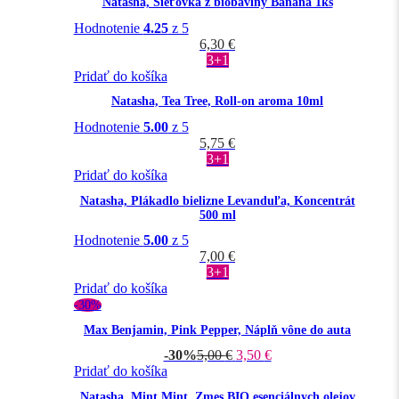
Natasha, Sieťovka z biobavlny Banana 1ks
Hodnotenie
4.25
z 5
6,30
€
3+1
Pridať do košíka
Natasha, Tea Tree, Roll-on aroma 10ml
Hodnotenie
5.00
z 5
5,75
€
3+1
Pridať do košíka
Natasha, Plákadlo bielizne Levanduľa, Koncentrát
500 ml
Hodnotenie
5.00
z 5
7,00
€
3+1
Pridať do košíka
-30%
Max Benjamin, Pink Pepper, Náplň vône do auta
-30%
5,00
€
3,50
€
Pridať do košíka
Natasha, Mint Mint, Zmes BIO esenciálnych olejov