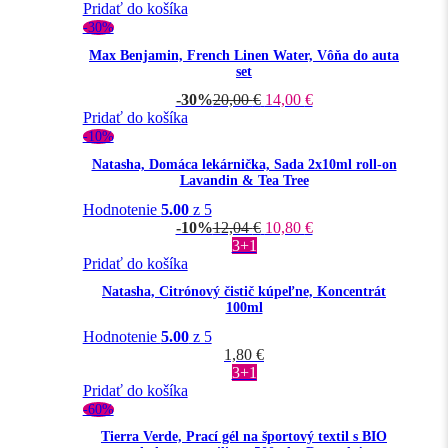
Pridať do košíka
-30%
Max Benjamin, French Linen Water, Vôňa do auta
set
-30%
20,00
€
14,00
€
Pridať do košíka
-10%
Natasha, Domáca lekárnička, Sada 2x10ml roll-on
Lavandin & Tea Tree
Hodnotenie
5.00
z 5
-10%
12,04
€
10,80
€
3+1
Pridať do košíka
Natasha, Citrónový čistič kúpeľne, Koncentrát
100ml
Hodnotenie
5.00
z 5
1,80
€
3+1
Pridať do košíka
-60%
Tierra Verde, Prací gél na športový textil s BIO