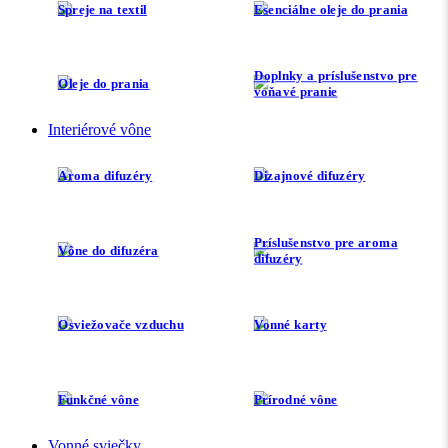
Spreje na textil
Esenciálne oleje do prania
Doplnky a príslušenstvo pre
Oleje do prania
voňavé pranie
Interiérové vône
Aroma difuzéry
Dizajnové difuzéry
Príslušenstvo pre aroma
Vône do difuzéra
difuzéry
Osviežovače vzduchu
Vonné karty
Funkčné vône
Prírodné vône
Vonné sviečky