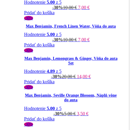
Hodnotenie
5.00
z 5
-30%
10,00
€
7,00
€
Pridať do košíka
-30%
Max Benjamin, French Linen Water, Vôňa do auta
Hodnotenie
5.00
z 5
-30%
10,00
€
7,00
€
Pridať do košíka
-30%
Max Benjamin, Lemongrass & Ginger, Vôňa do auta
Set
Hodnotenie
4.89
z 5
-30%
20,00
€
14,00
€
Pridať do košíka
-30%
Max Benjamin, Seville Orange Blossom, Náplň vône
do auta
Hodnotenie
5.00
z 5
-30%
5,00
€
3,50
€
Pridať do košíka
-30%