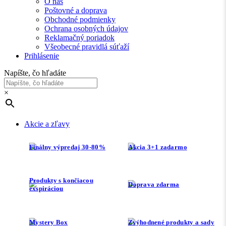
O nás
Poštovné a doprava
Obchodné podmienky
Ochrana osobných údajov
Reklamačný poriadok
Všeobecné pravidlá súťaží
Prihlásenie
Napíšte, čo hľadáte
×
Akcie a zľavy
Finálny výpredaj 30-80%
Akcia 3+1 zadarmo
Produkty s končiacou
Doprava zdarma
exspiráciou
Mystery Box
Zvýhodnené produkty a sady