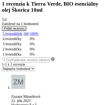
1 recenzia k
Tierra Verde, BIO esenciálny
olej Škorica 10ml
5,0
Založené na 1 hodnotení
Pridať recenziu
5 hviezdičiek
100
100%
4 hviezdičky
0%
3 hviezdičky
0%
2 hviezdičky
0%
1 hviezdička
0%
1-1 z 1 recenzie
Zuzana Minariková
22. júla 2025
Hodnotenie
5
z 5