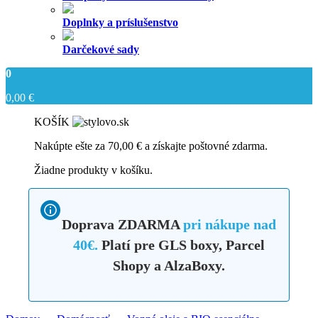
Doplnky a príslušenstvo
Darčekové sady
0
0,00
€
KOŠÍK
Nakúpte ešte za
70,00
€
a získajte poštovné zdarma.
Žiadne produkty v košíku.
Doprava ZDARMA
pri nákupe nad
40€.
Platí pre GLS boxy, Parcel
Shopy a AlzaBoxy.