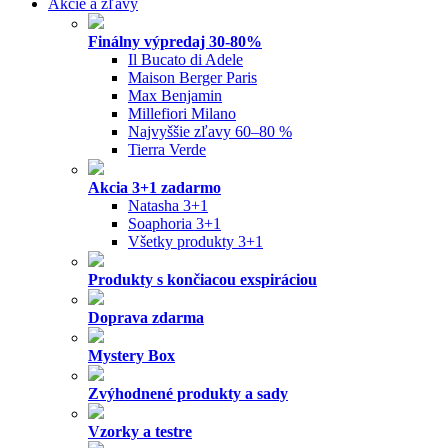
Akcie a zľavy
Finálny výpredaj 30-80%
Il Bucato di Adele
Maison Berger Paris
Max Benjamin
Millefiori Milano
Najvyššie zľavy 60–80 %
Tierra Verde
Akcia 3+1 zadarmo
Natasha 3+1
Soaphoria 3+1
Všetky produkty 3+1
Produkty s končiacou exspiráciou
Doprava zdarma
Mystery Box
Zvýhodnené produkty a sady
Vzorky a testre