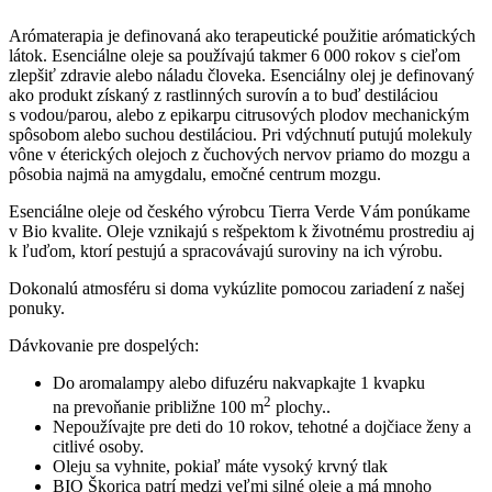
Arómaterapia je definovaná ako terapeutické použitie arómatických
látok. Esenciálne oleje sa používajú takmer 6 000 rokov s cieľom
zlepšiť zdravie alebo náladu človeka. Esenciálny olej je definovaný
ako produkt získaný z rastlinných surovín a to buď destiláciou
s vodou/parou, alebo z epikarpu citrusových plodov mechanickým
spôsobom alebo suchou destiláciou. Pri vdýchnutí putujú molekuly
vône v éterických olejoch z čuchových nervov priamo do mozgu a
pôsobia najmä na amygdalu, emočné centrum mozgu.
Esenciálne oleje od českého výrobcu Tierra Verde Vám ponúkame
v Bio kvalite. Oleje vznikajú s rešpektom k životnému prostrediu aj
k ľuďom, ktorí pestujú a spracovávajú suroviny na ich výrobu.
Dokonalú atmosféru si doma vykúzlite pomocou zariadení z našej
ponuky.
Dávkovanie pre dospelých:
Do aromalampy alebo difuzéru nakvapkajte 1 kvapku
2
na prevoňanie približne 100 m
plochy..
Nepoužívajte pre deti do 10 rokov, tehotné a dojčiace ženy a
citlivé osoby.
Oleju sa vyhnite, pokiaľ máte vysoký krvný tlak
BIO Škorica patrí medzi veľmi silné oleje a má mnoho