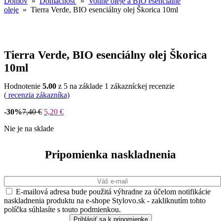
Domov
»
Domácnosť
»
Vonné oleje a BIO esenciálne
oleje
» Tierra Verde, BIO esenciálny olej Škorica 10ml
Tierra Verde, BIO esenciálny olej Škorica
10ml
Hodnotenie
5.00
z 5 na základe
1
zákazníckej recenzie
(
recenzia zákazníka)
-30%
7,40
€
5,20
€
Nie je na sklade
Pripomienka naskladnenia
E-mailová adresa bude použitá výhradne za účelom notifikácie
naskladnenia produktu na e-shope Stylovo.sk - zakliknutím tohto
políčka súhlasíte s touto podmienkou.