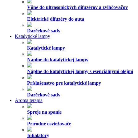
Vône do ultrasonických difuzérov a zvlhčovačov
Elektrické difuzéry do auta
Darčekové sady
Katalytické lampy
Katalytické lampy
Náplne do katalytickej lampy
Náplne do katalytickej lampy s esenciálnymi olejmi
Príslušenstvo pre katalytické lampy
Darčekové sady
Aroma terapia
Spreje na spanie
Prírodné osviežovače
Inhalátory