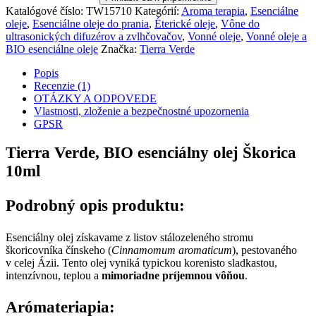
Katalógové číslo:
TW15710
Kategórií:
Aroma terapia
,
Esenciálne
oleje
,
Esenciálne oleje do prania
,
Éterické oleje
,
Vône do
ultrasonických difuzérov a zvlhčovačov
,
Vonné oleje
,
Vonné oleje a
BIO esenciálne oleje
Značka:
Tierra Verde
Popis
Recenzie (1)
OTÁZKY A ODPOVEDE
Vlastnosti, zloženie a bezpečnostné upozornenia
GPSR
Tierra Verde, BIO esenciálny olej Škorica
10ml
Podrobný opis produktu:
Esenciálny olej získavame z listov stálozeleného stromu
škoricovníka čínskeho (
Cinnamomum aromaticum
), pestovaného
v celej Ázii. Tento olej vyniká typickou korenisto sladkastou,
intenzívnou, teplou a
mimoriadne príjemnou vôňou
.
Arómateriapia: