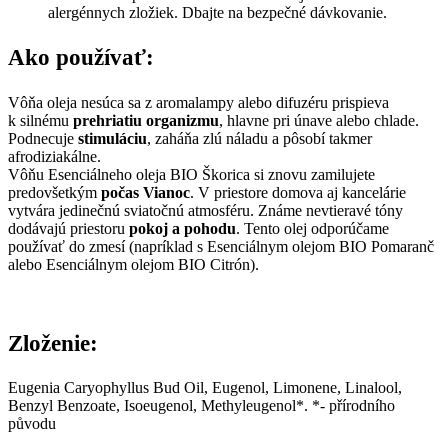
alergénnych zložiek. Dbajte na bezpečné dávkovanie.
Ako používať:
Vôňa oleja nesúca sa z aromalampy alebo difuzéru prispieva
k silnému
prehriatiu organizmu
, hlavne pri únave alebo chlade.
Podnecuje
stimuláciu
, zaháňa zlú náladu a pôsobí takmer
afrodiziakálne.
Vôňu Esenciálneho oleja BIO Škorica si znovu zamilujete
predovšetkým
počas Vianoc
. V priestore domova aj kancelárie
vytvára jedinečnú sviatočnú atmosféru. Známe nevtieravé tóny
dodávajú priestoru
pokoj a pohodu
. Tento olej odporúčame
používať do zmesí (napríklad s Esenciálnym olejom BIO Pomaranč
alebo Esenciálnym olejom BIO Citrón).
Zloženie:
Eugenia Caryophyllus Bud Oil, Eugenol, Limonene, Linalool,
Benzyl Benzoate, Isoeugenol, Methyleugenol*. *- přírodního
původu