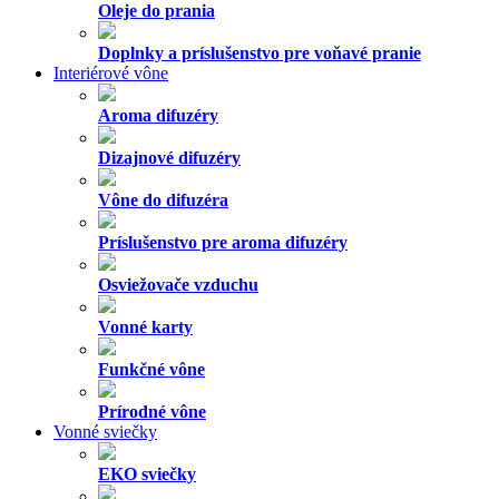
Oleje do prania
Doplnky a príslušenstvo pre voňavé pranie
Interiérové vône
Aroma difuzéry
Dizajnové difuzéry
Vône do difuzéra
Príslušenstvo pre aroma difuzéry
Osviežovače vzduchu
Vonné karty
Funkčné vône
Prírodné vône
Vonné sviečky
EKO sviečky