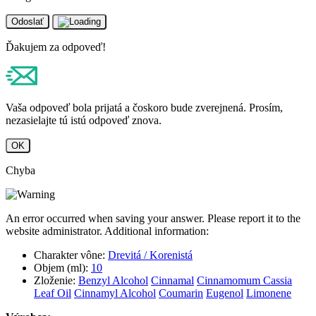
Odoslať
Ďakujem za odpoveď!
Vaša odpoveď bola prijatá a čoskoro bude zverejnená. Prosím,
nezasielajte tú istú odpoveď znova.
OK
Chyba
An error occurred when saving your answer. Please report it to the
website administrator. Additional information:
Charakter vône:
Drevitá / Korenistá
Objem (ml):
10
Zloženie:
Benzyl Alcohol
Cinnamal
Cinnamomum Cassia
Leaf Oil
Cinnamyl Alcohol
Coumarin
Eugenol
Limonene