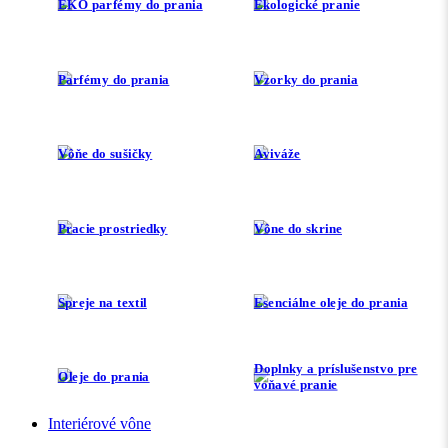
EKO parfémy do prania
Ekologické pranie
Parfémy do prania
Vzorky do prania
Vôňe do sušičky
Aviváže
Pracie prostriedky
Vône do skrine
Spreje na textil
Esenciálne oleje do prania
Doplnky a príslušenstvo pre
Oleje do prania
voňavé pranie
Interiérové vône