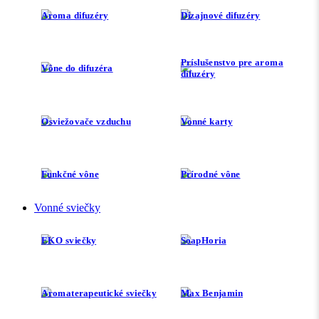
Aroma difuzéry
Dizajnové difuzéry
Príslušenstvo pre aroma
Vône do difuzéra
difuzéry
Osviežovače vzduchu
Vonné karty
Funkčné vône
Prírodné vône
Vonné sviečky
EKO sviečky
SoapHoria
Aromaterapeutické sviečky
Max Benjamin