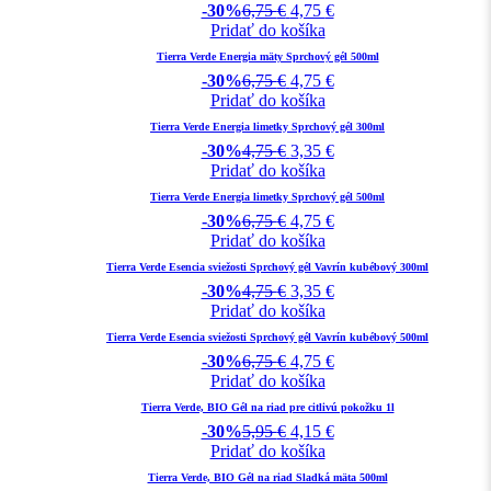
-30%
6,75
€
4,75
€
Pridať do košíka
Tierra Verde Energia mäty Sprchový gél 500ml
-30%
6,75
€
4,75
€
Pridať do košíka
Tierra Verde Energia limetky Sprchový gél 300ml
-30%
4,75
€
3,35
€
Pridať do košíka
Tierra Verde Energia limetky Sprchový gél 500ml
-30%
6,75
€
4,75
€
Pridať do košíka
Tierra Verde Esencia sviežosti Sprchový gél Vavrín kubébový 300ml
-30%
4,75
€
3,35
€
Pridať do košíka
Tierra Verde Esencia sviežosti Sprchový gél Vavrín kubébový 500ml
-30%
6,75
€
4,75
€
Pridať do košíka
Tierra Verde, BIO Gél na riad pre citlivú pokožku 1l
-30%
5,95
€
4,15
€
Pridať do košíka
Tierra Verde, BIO Gél na riad Sladká mäta 500ml