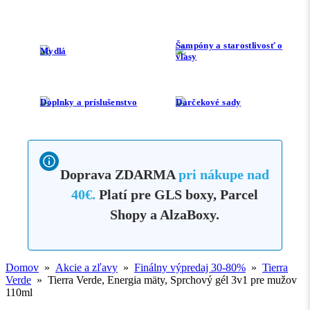
Šampóny a starostlivosť o
Mydlá
vlasy
Doplnky a príslušenstvo
Darčekové sady
Doprava ZDARMA
pri nákupe nad
40€.
Platí pre GLS boxy, Parcel
Shopy a AlzaBoxy.
Domov
»
Akcie a zľavy
»
Finálny výpredaj 30-80%
»
Tierra
Verde
» Tierra Verde, Energia mäty, Sprchový gél 3v1 pre mužov
110ml