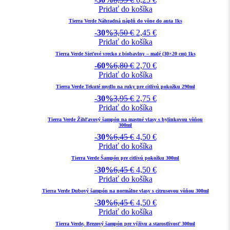
Pridať do košíka
Tierra Verde Náhradná náplň do vône do auta 1ks
-30%
3,50
€
2,45
€
Pridať do košíka
Tierra Verde Sieťové vrecko z biobavlny – malé (30×20 cm) 1ks
-60%
6,80
€
2,70
€
Pridať do košíka
Tierra Verde Tekuté mydlo na ruky pre citlivú pokožku 290ml
-30%
3,95
€
2,75
€
Pridať do košíka
Tierra Verde Žihľavový šampón na mastné vlasy s bylinkovou vôňou
300ml
-30%
6,45
€
4,50
€
Pridať do košíka
Tierra Verde Šampón pre citlivú pokožku 300ml
-30%
6,45
€
4,50
€
Pridať do košíka
Tierra Verde Dubový šampón na normálne vlasy s citrusovou vôňou 300ml
-30%
6,45
€
4,50
€
Pridať do košíka
Tierra Verde, Brezový šampón pre výživu a starostlivosť 300ml