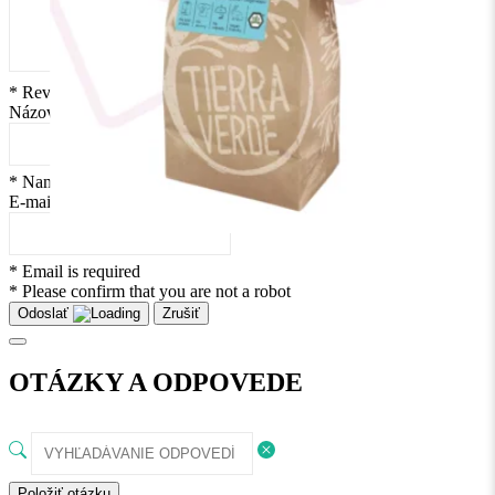
* Review is required
Názov
* Name is required
E-mail
* Email is required
* Please confirm that you are not a robot
Odoslať
Zrušiť
OTÁZKY A ODPOVEDE
Položiť otázku