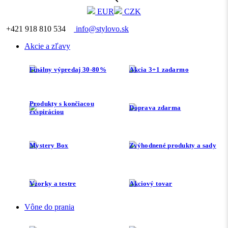
EUR
CZK
+421 918 810 534
info@stylovo.sk
Akcie a zľavy
Finálny výpredaj 30-80%
Akcia 3+1 zadarmo
Produkty s končiacou
Doprava zdarma
exspiráciou
Mystery Box
Zvýhodnené produkty a sady
Vzorky a testre
Akciový tovar
Vône do prania