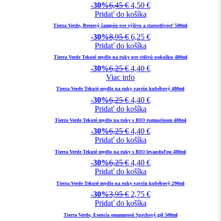
-30%
6,45
€
4,50
€
Pridať do košíka
Tierra Verde, Brezový šampón pre výživu a starostlivosť 500ml
-30%
8,95
€
6,25
€
Pridať do košíka
Tierra Verde Tekuté mydlo na ruky pre citlivú pokožku 480ml
-30%
6,25
€
4,40
€
Viac info
Tierra Verde Tekuté mydlo na ruky vavrín kubébový 480ml
-30%
6,25
€
4,40
€
Pridať do košíka
Tierra Verde Tekuté mydlo na ruky s BIO rozmarínom 480ml
-30%
6,25
€
4,40
€
Pridať do košíka
Tierra Verde Tekuté mydlo na ruky s BIO levanduľou 480ml
-30%
6,25
€
4,40
€
Pridať do košíka
Tierra Verde Tekuté mydlo na ruky vavrín kubébový 290ml
-30%
3,95
€
2,75
€
Pridať do košíka
Tierra Verde, Esencia omamnosti Sprchový gél 500ml