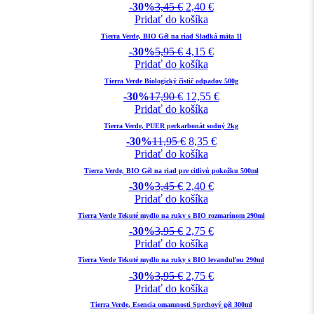
-30%
3,45
€
2,40
€
Pridať do košíka
Tierra Verde, BIO Gél na riad Sladká mäta 1l
-30%
5,95
€
4,15
€
Pridať do košíka
Tierra Verde Biologický čistič odpadov 500g
-30%
17,90
€
12,55
€
Pridať do košíka
Tierra Verde, PUER perkarbonát sodný 2kg
-30%
11,95
€
8,35
€
Pridať do košíka
Tierra Verde, BIO Gél na riad pre citlivú pokožku 500ml
-30%
3,45
€
2,40
€
Pridať do košíka
Tierra Verde Tekuté mydlo na ruky s BIO rozmarínom 290ml
-30%
3,95
€
2,75
€
Pridať do košíka
Tierra Verde Tekuté mydlo na ruky s BIO levanduľou 290ml
-30%
3,95
€
2,75
€
Pridať do košíka
Tierra Verde, Esencia omamnosti Sprchový gél 300ml