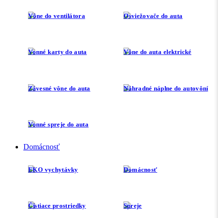
Vône do ventilátora
Osviežovače do auta
Vonné karty do auta
Vône do auta elektrické
Závesné vône do auta
Náhradné náplne do autovôní
Vonné spreje do auta
Domácnosť
EKO vychytávky
Domácnosť
Čistiace prostriedky
Spreje