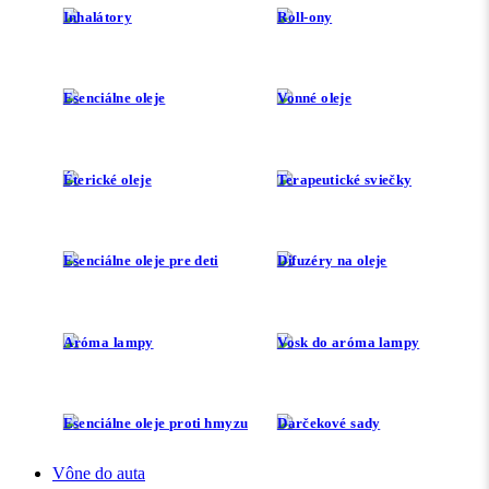
Inhalátory
Roll-ony
Esenciálne oleje
Vonné oleje
Éterické oleje
Terapeutické sviečky
Esenciálne oleje pre deti
Difuzéry na oleje
Aróma lampy
Vosk do aróma lampy
Esenciálne oleje proti hmyzu
Darčekové sady
Vône do auta