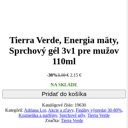
Tierra Verde, Energia mäty,
Sprchový gél 3v1 pre mužov
110ml
-30%
3,10
€
2,15
€
NA SKLADE
Pridať do košíka
Katalógové číslo:
19630
Kategórií:
Adriana Loj
,
Akcie a zľavy
,
Finálny výpredaj 30-80%
,
Kozmetika a parfémy
,
Sprchové gély
,
Tierra Verde
Značka:
Tierra Verde