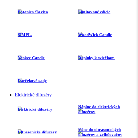
Botanica Slavica
Limitované edície
SIMPL.
WoodWick Candle
Yankee Candle
Doplnky k sviečkam
Darčekové sady
Elektrické difuzéry
Náplne do elektrických
Elektrické difuzéry
difuzérov
Vône do ultrasonických
Ultrasonické difuzéry
difuzérov a zvlhčovačov