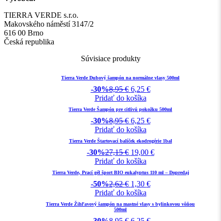
TIERRA VERDE s.r.o.
Makovského náměstí 3147/2
616 00 Brno
Česká republika
Súvisiace produkty
Tierra Verde Dubový šampón na normálne vlasy 500ml
-30%
8,95
€
6,25
€
Pridať do košíka
Tierra Verde Šampón pre citlivú pokožku 500ml
-30%
8,95
€
6,25
€
Pridať do košíka
Tierra Verde Štartovací balíček ekodrogérie 1bal
-30%
27,15
€
19,00
€
Pridať do košíka
Tierra Verde, Prací gél šport BIO eukalyptus 110 ml – Dopredaj
-50%
2,62
€
1,30
€
Pridať do košíka
Tierra Verde Žihľavový šampón na mastné vlasy s bylinkovou vôňou
500ml
-30%
8,95
€
6,25
€