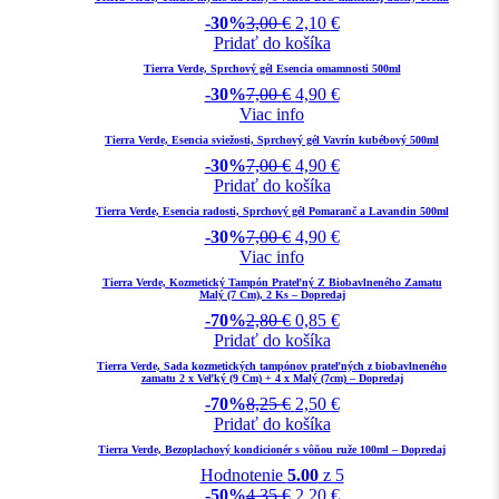
-30%
3,00
€
2,10
€
Pridať do košíka
Tierra Verde, Sprchový gél Esencia omamnosti 500ml
-30%
7,00
€
4,90
€
Viac info
Tierra Verde, Esencia sviežosti, Sprchový gél Vavrín kubébový 500ml
-30%
7,00
€
4,90
€
Pridať do košíka
Tierra Verde, Esencia radosti, Sprchový gél Pomaranč a Lavandin 500ml
-30%
7,00
€
4,90
€
Viac info
Tierra Verde, Kozmetický Tampón Prateľný Z Biobavlneného Zamatu
Malý (7 Cm), 2 Ks – Dopredaj
-70%
2,80
€
0,85
€
Pridať do košíka
Tierra Verde, Sada kozmetických tampónov prateľných z biobavlneného
zamatu 2 x Veľký (9 Cm) + 4 x Malý (7cm) – Dopredaj
-70%
8,25
€
2,50
€
Pridať do košíka
Tierra Verde, Bezoplachový kondicionér s vôňou ruže 100ml – Dopredaj
Hodnotenie
5.00
z 5
-50%
4,35
€
2,20
€