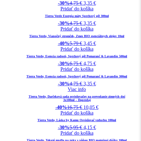
-30%
4,75
€
3,35
€
Pridať do košíka
Tierra Verde Energia mäty Sprchový gél 300ml
-30%
4,75
€
3,35
€
Pridať do košíka
Tierra Verde, Vianočný stromček, Zmes BIO esenciálnych olejov 10ml
-40%
5,79
€
3,45
€
Pridať do košíka
Tierra Verde, Esencia radosti, Sprchový gél Pomaranč & Lavandin 500ml
-30%
6,75
€
4,75
€
Pridať do košíka
Tierra Verde, Esencia radosti, Sprchový gél Pomaranč & Lavandin 300ml
-30%
4,75
€
3,35
€
Viac info
Tierra Verde, Darčeková sada osviežovačov na prevoňanie zimných dní
3x100ml – Dopredaj
-40%
16,75
€
10,05
€
Pridať do košíka
Tierra Verde, Láska by Kamu Osviežovač vzduchu 100ml
-30%
5,95
€
4,15
€
Pridať do košíka
Tierra Verde, Tekuté mydlo na ruky s vôňou BIO materinej dúšky 100ml