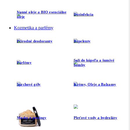
Vonné oleje a BIO esenciálne
Dezinfekcia
oleje
Kozmetika a parfémy
Prírodné deodoranty
Repelenty
Soli do kúpeľa a šumivé
Parfémy
bomby
Sprchové gély
Krémy, Oleje a Balzamy
Masky a peelingy
Pleťové vody a hydroláty