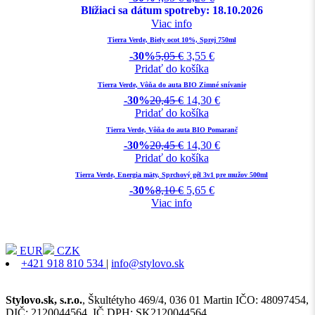
Blížiaci sa dátum spotreby: 18.10.2026
Viac info
Tierra Verde, Biely ocot 10%, Sprej 750ml
-30%
5,05
€
3,55
€
Pridať do košíka
Tierra Verde, Vôňa do auta BIO Zimné snívanie
-30%
20,45
€
14,30
€
Pridať do košíka
Tierra Verde, Vôňa do auta BIO Pomaranč
-30%
20,45
€
14,30
€
Pridať do košíka
Tierra Verde, Energia mäty, Sprchový gél 3v1 pre mužov 500ml
-30%
8,10
€
5,65
€
Viac info
EUR
CZK
+421 918 810 534
|
info@stylovo.sk
Stylovo.sk, s.r.o.
, Škultétyho 469/4, 036 01 Martin IČO: 48097454,
DIČ: 2120044564, IČ DPH: SK2120044564