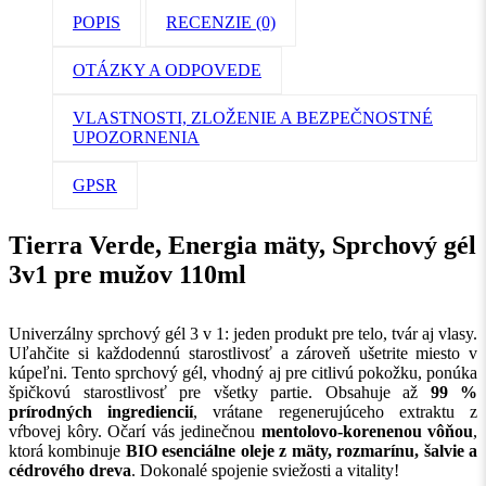
POPIS
RECENZIE (0)
OTÁZKY A ODPOVEDE
VLASTNOSTI, ZLOŽENIE A BEZPEČNOSTNÉ
UPOZORNENIA
GPSR
Tierra Verde, Energia mäty, Sprchový gél
3v1 pre mužov 110ml
Univerzálny sprchový gél 3 v 1: jeden produkt pre telo, tvár aj vlasy.
Uľahčite si každodennú starostlivosť a zároveň ušetrite miesto v
kúpeľni. Tento sprchový gél, vhodný aj pre citlivú pokožku, ponúka
špičkovú starostlivosť pre všetky partie. Obsahuje až
99 %
prírodných ingrediencií
, vrátane regenerujúceho extraktu z
vŕbovej kôry. Očarí vás jedinečnou
mentolovo-korenenou vôňou
,
ktorá kombinuje
BIO esenciálne oleje z mäty, rozmarínu, šalvie a
cédrového dreva
. Dokonalé spojenie sviežosti a vitality!