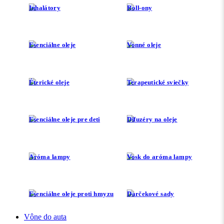
Inhalátory
Roll-ony
Esenciálne oleje
Vonné oleje
Éterické oleje
Terapeutické sviečky
Esenciálne oleje pre deti
Difuzéry na oleje
Aróma lampy
Vosk do aróma lampy
Esenciálne oleje proti hmyzu
Darčekové sady
Vône do auta