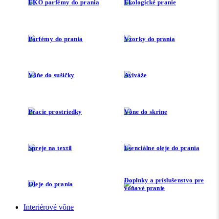
EKO parfémy do prania
Ekologické pranie
Parfémy do prania
Vzorky do prania
Vôňe do sušičky
Aviváže
Pracie prostriedky
Vône do skrine
Spreje na textil
Esenciálne oleje do prania
Doplnky a príslušenstvo pre
Oleje do prania
voňavé pranie
Interiérové vône