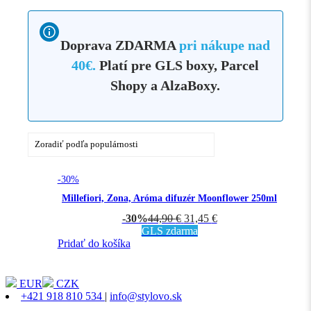
Doprava ZDARMA
pri nákupe nad
40€.
Platí pre GLS boxy, Parcel
Shopy a AlzaBoxy.
-30%
Millefiori, Zona, Aróma difuzér Moonflower 250ml
-30%
44,90
€
31,45
€
GLS zdarma
Pridať do košíka
EUR
CZK
+421 918 810 534
|
info@stylovo.sk