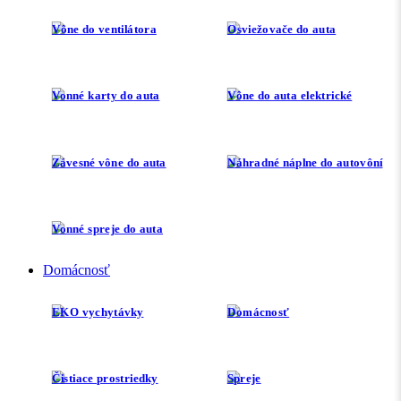
Vône do ventilátora
Osviežovače do auta
Vonné karty do auta
Vône do auta elektrické
Závesné vône do auta
Náhradné náplne do autovôní
Vonné spreje do auta
Domácnosť
EKO vychytávky
Domácnosť
Čistiace prostriedky
Spreje