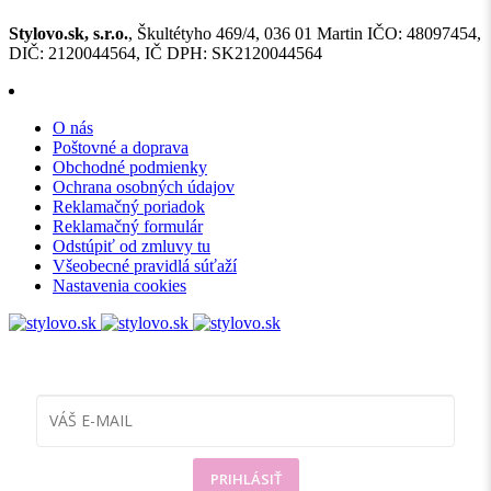
Stylovo.sk, s.r.o.
, Škultétyho 469/4, 036 01 Martin IČO: 48097454,
DIČ: 2120044564, IČ DPH: SK2120044564
O nás
Poštovné a doprava
Obchodné podmienky
Ochrana osobných údajov
Reklamačný poriadok
Reklamačný formulár
Odstúpiť od zmluvy tu
Všeobecné pravidlá súťaží
Nastavenia cookies
Prihláste sa
k odberu noviniek
PRIHLÁSIŤ