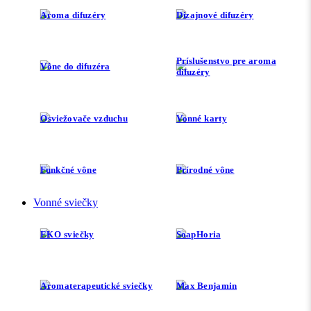
Aroma difuzéry
Dizajnové difuzéry
Príslušenstvo pre aroma
Vône do difuzéra
difuzéry
Osviežovače vzduchu
Vonné karty
Funkčné vône
Prírodné vône
Vonné sviečky
EKO sviečky
SoapHoria
Aromaterapeutické sviečky
Max Benjamin