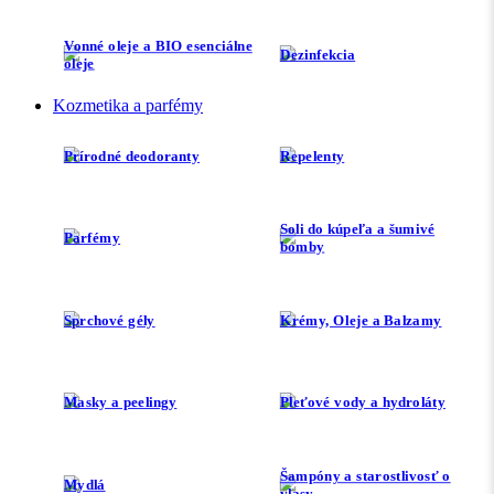
Vonné oleje a BIO esenciálne
Dezinfekcia
oleje
Kozmetika a parfémy
Prírodné deodoranty
Repelenty
Soli do kúpeľa a šumivé
Parfémy
bomby
Sprchové gély
Krémy, Oleje a Balzamy
Masky a peelingy
Pleťové vody a hydroláty
Šampóny a starostlivosť o
Mydlá
vlasy