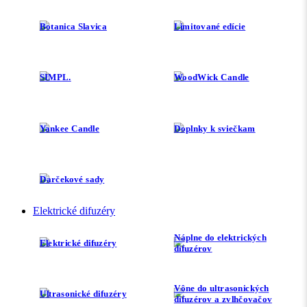
Botanica Slavica
Limitované edície
SIMPL.
WoodWick Candle
Yankee Candle
Doplnky k sviečkam
Darčekové sady
Elektrické difuzéry
Náplne do elektrických
Elektrické difuzéry
difuzérov
Vône do ultrasonických
Ultrasonické difuzéry
difuzérov a zvlhčovačov