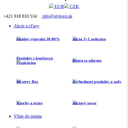
EUR
CZK
+421 918 810 534
info@stylovo.sk
Akcie a zľavy
Finálny výpredaj 30-80%
Akcia 3+1 zadarmo
Produkty s končiacou
Doprava zdarma
exspiráciou
Mystery Box
Zvýhodnené produkty a sady
Vzorky a testre
Akciový tovar
Vône do prania