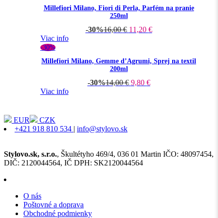
Millefiori Milano, Fiori di Perla, Parfém na pranie
250ml
-30%
16,00
€
11,20
€
Viac info
-30%
Millefiori Milano, Gemme d’Agrumi, Sprej na textil
200ml
-30%
14,00
€
9,80
€
Viac info
EUR
CZK
+421 918 810 534
|
info@stylovo.sk
Stylovo.sk, s.r.o.
, Škultétyho 469/4, 036 01 Martin IČO: 48097454,
DIČ: 2120044564, IČ DPH: SK2120044564
O nás
Poštovné a doprava
Obchodné podmienky