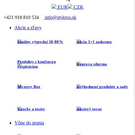
EUR
CZK
+421 918 810 534
info@stylovo.sk
Akcie a zľavy
Finálny výpredaj 30-80%
Akcia 3+1 zadarmo
Produkty s končiacou
Doprava zdarma
exspiráciou
Mystery Box
Zvýhodnené produkty a sady
Vzorky a testre
Akciový tovar
Vône do prania