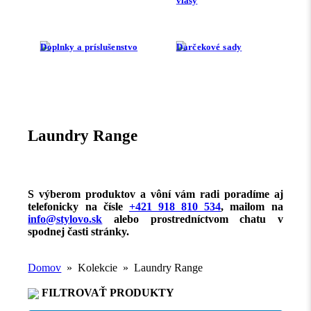
vlasy
Doplnky a príslušenstvo
Darčekové sady
Laundry Range
S výberom produktov a vôní vám radi poradíme aj
telefonicky na čísle
+421 918 810 534
, mailom na
info@stylovo.sk
alebo
prostredníctvom chatu
v
spodnej časti stránky.
Domov
» Kolekcie » Laundry Range
FILTROVAŤ PRODUKTY