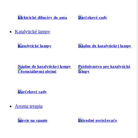
Elektrické difuzéry do auta
Darčekové sady
Katalytické lampy
Katalytické lampy
Náplne do katalytickej lampy
Náplne do katalytickej lampy
Príslušenstvo pre katalytické
s esenciálnymi olejmi
lampy
Darčekové sady
Aroma terapia
Spreje na spanie
Prírodné osviežovače