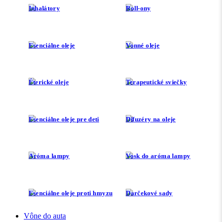
Inhalátory
Roll-ony
Esenciálne oleje
Vonné oleje
Éterické oleje
Terapeutické sviečky
Esenciálne oleje pre deti
Difuzéry na oleje
Aróma lampy
Vosk do aróma lampy
Esenciálne oleje proti hmyzu
Darčekové sady
Vône do auta