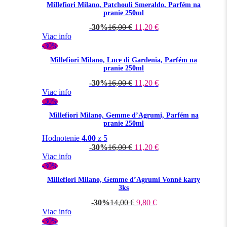
Millefiori Milano, Patchouli Smeraldo, Parfém na
pranie 250ml
-30%
16,00
€
11,20
€
Viac info
-30%
Millefiori Milano, Luce di Gardenia, Parfém na
pranie 250ml
-30%
16,00
€
11,20
€
Viac info
-30%
Millefiori Milano, Gemme d’Agrumi, Parfém na
pranie 250ml
Hodnotenie
4.00
z 5
-30%
16,00
€
11,20
€
Viac info
-30%
Millefiori Milano, Gemme d’Agrumi Vonné karty
3ks
-30%
14,00
€
9,80
€
Viac info
-30%