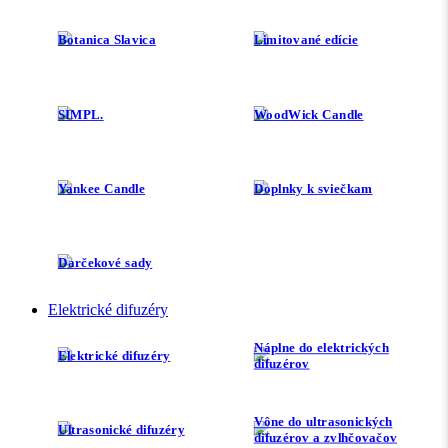
Botanica Slavica
Limitované edície
SIMPL.
WoodWick Candle
Yankee Candle
Doplnky k sviečkam
Darčekové sady
Elektrické difuzéry
Náplne do elektrických
Elektrické difuzéry
difuzérov
Vône do ultrasonických
Ultrasonické difuzéry
difuzérov a zvlhčovačov