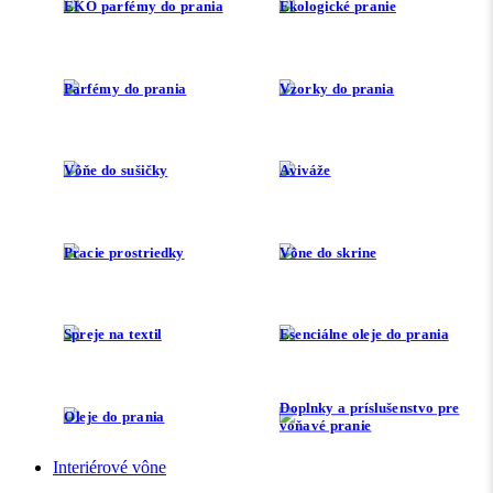
EKO parfémy do prania
Ekologické pranie
Parfémy do prania
Vzorky do prania
Vôňe do sušičky
Aviváže
Pracie prostriedky
Vône do skrine
Spreje na textil
Esenciálne oleje do prania
Doplnky a príslušenstvo pre
Oleje do prania
voňavé pranie
Interiérové vône