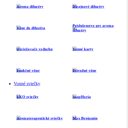
Aroma difuzéry
Dizajnové difuzéry
Príslušenstvo pre aroma
Vône do difuzéra
difuzéry
Osviežovače vzduchu
Vonné karty
Funkčné vône
Prírodné vône
Vonné sviečky
EKO sviečky
SoapHoria
Aromaterapeutické sviečky
Max Benjamin