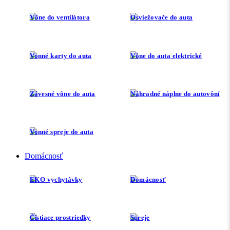
Vône do ventilátora
Osviežovače do auta
Vonné karty do auta
Vône do auta elektrické
Závesné vône do auta
Náhradné náplne do autovôní
Vonné spreje do auta
Domácnosť
EKO vychytávky
Domácnosť
Čistiace prostriedky
Spreje