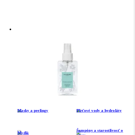
Vonné oleje a BIO esenciálne
Dezinfekcia
oleje
Kozmetika a parfémy
Prírodné deodoranty
Repelenty
Soli do kúpeľa a šumivé
Parfémy
bomby
Sprchové gély
Krémy, Oleje a Balzamy
Masky a peelingy
Pleťové vody a hydroláty
Šampóny a starostlivosť o
Mydlá