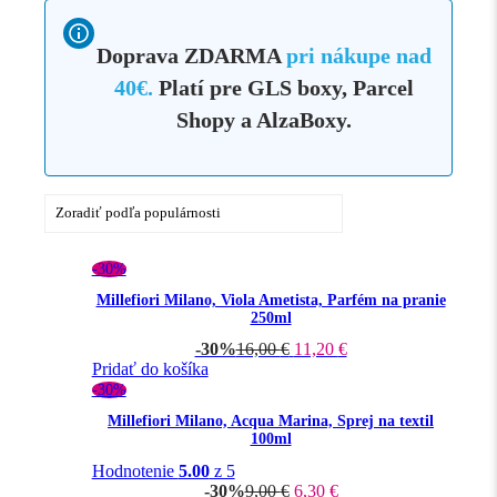
Doprava ZDARMA
pri nákupe nad
40€.
Platí pre GLS boxy, Parcel
Shopy a AlzaBoxy.
-30%
Millefiori Milano, Viola Ametista, Parfém na pranie
250ml
-30%
16,00
€
11,20
€
Pridať do košíka
-30%
Millefiori Milano, Acqua Marina, Sprej na textil
100ml
Hodnotenie
5.00
z 5
-30%
9,00
€
6,30
€