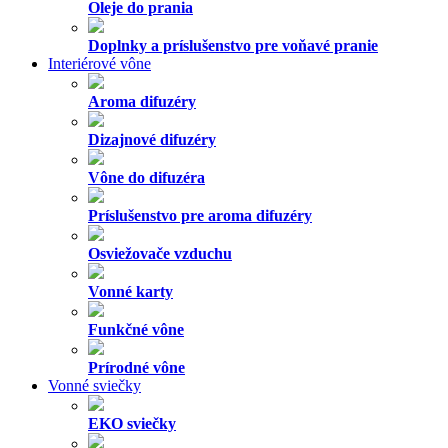
Oleje do prania
Doplnky a príslušenstvo pre voňavé pranie
Interiérové vône
Aroma difuzéry
Dizajnové difuzéry
Vône do difuzéra
Príslušenstvo pre aroma difuzéry
Osviežovače vzduchu
Vonné karty
Funkčné vône
Prírodné vône
Vonné sviečky
EKO sviečky