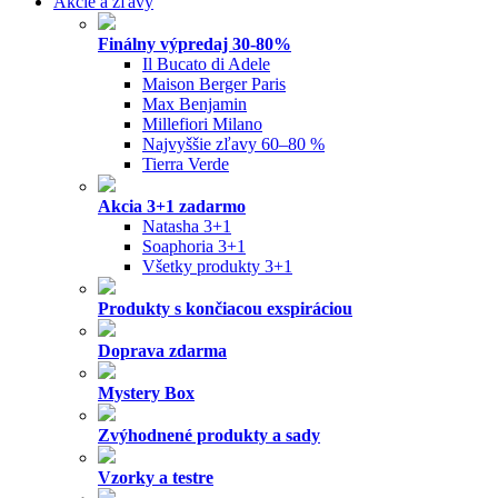
Akcie a zľavy
Finálny výpredaj 30-80%
Il Bucato di Adele
Maison Berger Paris
Max Benjamin
Millefiori Milano
Najvyššie zľavy 60–80 %
Tierra Verde
Akcia 3+1 zadarmo
Natasha 3+1
Soaphoria 3+1
Všetky produkty 3+1
Produkty s končiacou exspiráciou
Doprava zdarma
Mystery Box
Zvýhodnené produkty a sady
Vzorky a testre