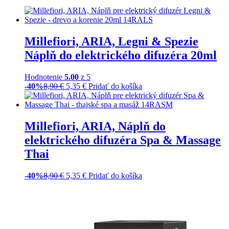
Millefiori, ARIA, Legni & Spezie
Náplň do elektrického difuzéra 20ml
Hodnotenie
5.00
z 5
-40%
8,90
€
5,35
€
Pridať do košíka
Millefiori, ARIA, Náplň do
elektrického difuzéra Spa & Massage
Thai
-40%
8,90
€
5,35
€
Pridať do košíka