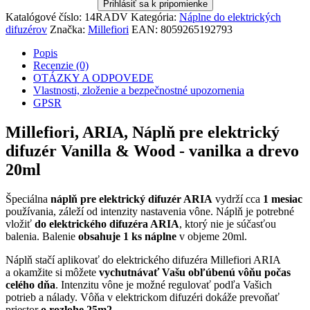
Katalógové číslo:
14RADV
Kategória:
Náplne do elektrických
difuzérov
Značka:
Millefiori
EAN:
8059265192793
Popis
Recenzie (0)
OTÁZKY A ODPOVEDE
Vlastnosti, zloženie a bezpečnostné upozornenia
GPSR
Millefiori, ARIA, Náplň pre elektrický
difuzér Vanilla & Wood - vanilka a drevo
20ml
Špeciálna
náplň pre elektrický difuzér ARIA
vydrží cca
1 mesiac
používania, záleží od intenzity nastavenia vône. Náplň je potrebné
vložiť
do elektrického difuzéra ARIA
, ktorý nie je súčasťou
balenia. Balenie
obsahuje 1 ks náplne
v objeme 20ml.
Náplň stačí aplikovať do elektrického difuzéra Millefiori ARIA
a okamžite si môžete
vychutnávať Vašu obľúbenú vôňu počas
celého dňa
. Intenzitu vône je možné regulovať podľa Vašich
potrieb a nálady. Vôňa v elektrickom difuzéri dokáže prevoňať
priestor
o rozlohe 25m2
.