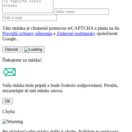
Táto stránka je chránená pomocou reCAPTCHA a platia na ňu
Pravidlá ochrany súkromia
a
Zmluvné podmienky
spoločnosti
Google.
Odoslať
Ďakujeme za otázku!
Vaša otázka bola prijatá a bude čoskoro zodpovedaná. Prosím,
nezasielajte tú istú otázku znova.
OK
Chyba
Pri ukladaní vašej otázky došlo k chybe. Nahláste to správcovi