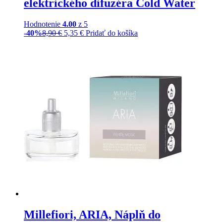
elektrického difuzéra Cold Water
Hodnotenie
4.00
z 5
-40%
8,90
€
5,35
€
Pridať do košíka
Millefiori, ARIA, Náplň do