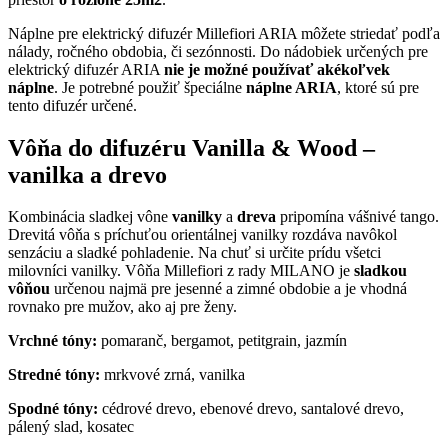
Náplne pre elektrický difuzér Millefiori ARIA môžete striedať podľa
nálady, ročného obdobia, či sezónnosti. Do nádobiek určených pre
elektrický difuzér ARIA
nie je možné používať akékoľvek
náplne
. Je potrebné použiť špeciálne
náplne ARIA
, ktoré sú pre
tento difuzér určené.
Vôňa do difuzéru Vanilla & Wood –
vanilka a drevo
Kombinácia sladkej vône
vanilky
a
dreva
pripomína vášnivé tango.
Drevitá vôňa s príchuťou orientálnej vanilky rozdáva navôkol
senzáciu a sladké pohladenie. Na chuť si určite prídu všetci
milovníci vanilky. Vôňa Millefiori z rady MILANO je
sladkou
vôňou
určenou najmä pre jesenné a zimné obdobie a je vhodná
rovnako pre mužov, ako aj pre ženy.
Vrchné tóny:
pomaranč, bergamot, petitgrain, jazmín
Stredné tóny:
mrkvové zrná, vanilka
Spodné tóny:
cédrové drevo, ebenové drevo, santalové drevo,
pálený slad, kosatec