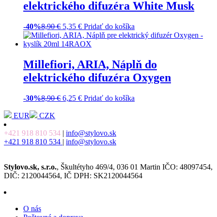
elektrického difuzéra White Musk
-40%
8,90
€
5,35
€
Pridať do košíka
Millefiori, ARIA, Náplň do
elektrického difuzéra Oxygen
-30%
8,90
€
6,25
€
Pridať do košíka
EUR
CZK
+421 918 810 534
|
info@stylovo.sk
+421 918 810 534
|
info@stylovo.sk
Stylovo.sk, s.r.o.
, Škultétyho 469/4, 036 01 Martin IČO: 48097454,
DIČ: 2120044564, IČ DPH: SK2120044564
O nás