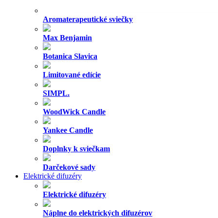
Aromaterapeutické sviečky
Max Benjamin
Botanica Slavica
Limitované edície
SIMPL.
WoodWick Candle
Yankee Candle
Doplnky k sviečkam
Darčekové sady
Elektrické difuzéry
Elektrické difuzéry
Náplne do elektrických difuzérov