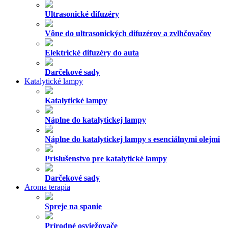
Ultrasonické difuzéry
Vône do ultrasonických difuzérov a zvlhčovačov
Elektrické difuzéry do auta
Darčekové sady
Katalytické lampy
Katalytické lampy
Náplne do katalytickej lampy
Náplne do katalytickej lampy s esenciálnymi olejmi
Príslušenstvo pre katalytické lampy
Darčekové sady
Aroma terapia
Spreje na spanie
Prírodné osviežovače