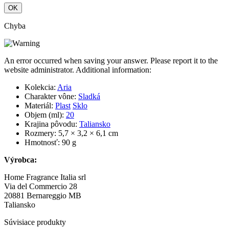
OK
Chyba
An error occurred when saving your answer. Please report it to the
website administrator. Additional information:
Kolekcia:
Aria
Charakter vône:
Sladká
Materiál:
Plast
Sklo
Objem (ml):
20
Krajina pôvodu:
Taliansko
Rozmery: 5,7 × 3,2 × 6,1 cm
Hmotnosť: 90 g
Výrobca:
Home Fragrance Italia srl
Via del Commercio 28
20881 Bernareggio MB
Taliansko
Súvisiace produkty