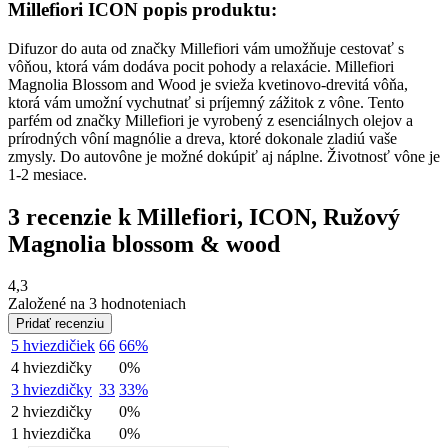
Millefiori ICON popis produktu:
Difuzor do auta od značky Millefiori vám umožňuje cestovať s
vôňou, ktorá vám dodáva pocit pohody a relaxácie. Millefiori
Magnolia Blossom and Wood je svieža kvetinovo-drevitá vôňa,
ktorá vám umožní vychutnať si príjemný zážitok z vône. Tento
parfém od značky Millefiori je vyrobený z esenciálnych olejov a
prírodných vôní magnólie a dreva, ktoré dokonale zladiú vaše
zmysly. Do autovône je možné dokúpiť aj náplne. Životnosť vône je
1-2 mesiace.
3 recenzie k
Millefiori, ICON, Ružový
Magnolia blossom & wood
4,3
Založené na 3 hodnoteniach
Pridať recenziu
5 hviezdičiek
66
66%
4 hviezdičky
0%
3 hviezdičky
33
33%
2 hviezdičky
0%
1 hviezdička
0%