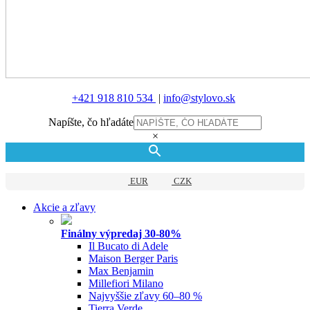
+421 918 810 534
|
info@stylovo.sk
Napíšte, čo hľadáte
×
EUR
CZK
Akcie a zľavy
Finálny výpredaj 30-80%
Il Bucato di Adele
Maison Berger Paris
Max Benjamin
Millefiori Milano
Najvyššie zľavy 60–80 %
Tierra Verde