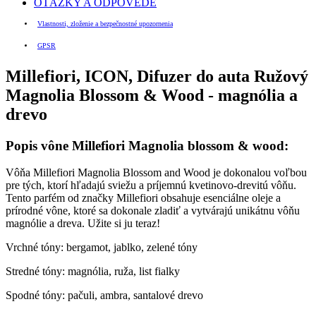
OTÁZKY A ODPOVEDE
Vlastnosti, zloženie a bezpečnostné upozornenia
GPSR
Millefiori, ICON, Difuzer do auta Ružový
Magnolia Blossom & Wood - magnólia a
drevo
Popis vône Millefiori Magnolia blossom & wood:
Vôňa Millefiori Magnolia Blossom and Wood je dokonalou voľbou
pre tých, ktorí hľadajú sviežu a príjemnú kvetinovo-drevitú vôňu.
Tento parfém od značky Millefiori obsahuje esenciálne oleje a
prírodné vône, ktoré sa dokonale zladiť a vytvárajú unikátnu vôňu
magnólie a dreva. Užite si ju teraz!
Vrchné tóny: bergamot, jablko, zelené tóny
Stredné tóny: magnólia, ruža, list fialky
Spodné tóny: pačuli, ambra, santalové drevo