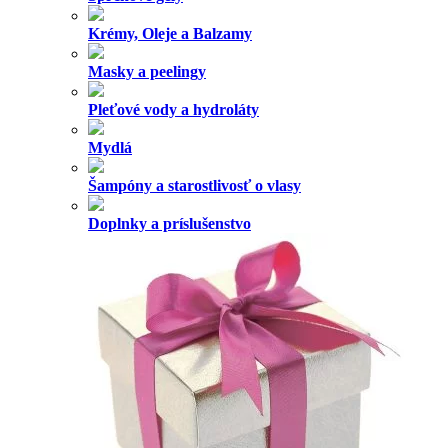
Krémy, Oleje a Balzamy
Masky a peelingy
Pleťové vody a hydroláty
Mydlá
Šampóny a starostlivosť o vlasy
Doplnky a príslušenstvo