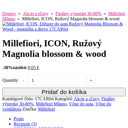
Domov
»
Akcie a zľavy
»
Finálny výpredaj 30-80%
»
Millefiori
Milano
» Millefiori, ICON, Ružový Magnolia blossom & wood
Millefiori, ICON, Ružový
Magnolia blossom & wood
-30%
12,90
€
9,05
€
Quantity
Pridať do košíka
Katalógové číslo:
17CAR64
Kategórií:
Akcie a zľavy
,
Finálny
výpredaj 30-80%
,
Millefiori Milano
,
Vône do auta
,
Vône do
ventilátora
Značka:
Millefiori
Popis
Recenzie (3)