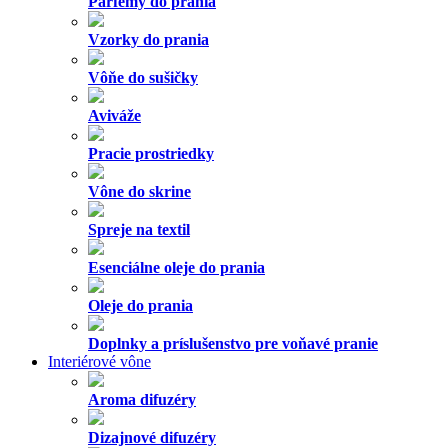
Parfémy do prania
Vzorky do prania
Vôňe do sušičky
Aviváže
Pracie prostriedky
Vône do skrine
Spreje na textil
Esenciálne oleje do prania
Oleje do prania
Doplnky a príslušenstvo pre voňavé pranie
Interiérové vône
Aroma difuzéry
Dizajnové difuzéry