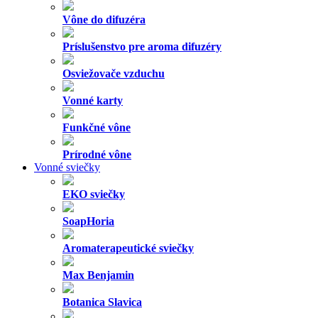
Vône do difuzéra
Príslušenstvo pre aroma difuzéry
Osviežovače vzduchu
Vonné karty
Funkčné vône
Prírodné vône
Vonné sviečky
EKO sviečky
SoapHoria
Aromaterapeutické sviečky
Max Benjamin
Botanica Slavica