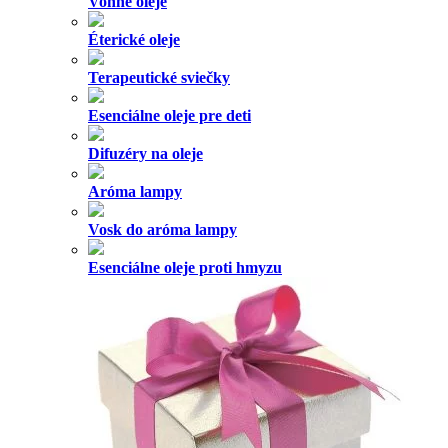
Vonné oleje
Éterické oleje
Terapeutické sviečky
Esenciálne oleje pre deti
Difuzéry na oleje
Aróma lampy
Vosk do aróma lampy
Esenciálne oleje proti hmyzu