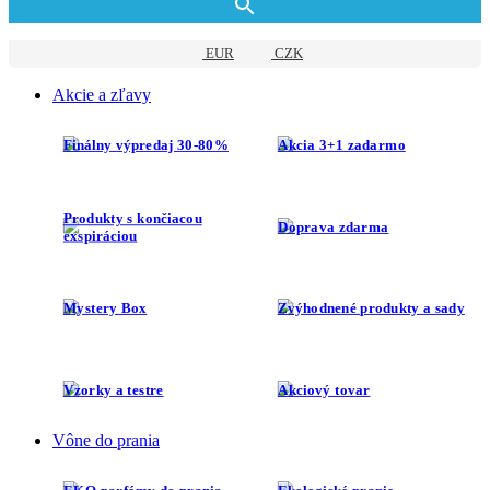
EUR
CZK
Akcie a zľavy
Finálny výpredaj 30-80%
Akcia 3+1 zadarmo
Produkty s končiacou
Doprava zdarma
exspiráciou
Mystery Box
Zvýhodnené produkty a sady
Vzorky a testre
Akciový tovar
Vône do prania