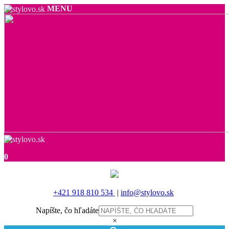
MENU
0
+421 918 810 534
|
info@stylovo.sk
Napíšte, čo hľadáte
×