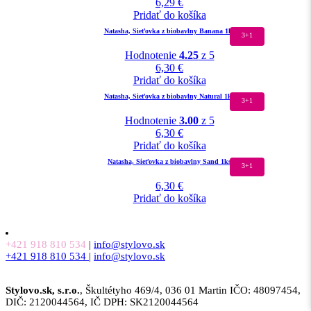
6,29
€
Pridať do košíka
Natasha, Sieťovka z biobavlny Banana 1ks
3+1
Hodnotenie
4.25
z 5
6,30
€
Pridať do košíka
Natasha, Sieťovka z biobavlny Natural 1ks
3+1
Hodnotenie
3.00
z 5
6,30
€
Pridať do košíka
Natasha, Sieťovka z biobavlny Sand 1ks
3+1
6,30
€
Pridať do košíka
+421 918 810 534
|
info@stylovo.sk
+421 918 810 534
|
info@stylovo.sk
Stylovo.sk, s.r.o.
, Škultétyho 469/4, 036 01 Martin IČO: 48097454,
DIČ: 2120044564, IČ DPH: SK2120044564