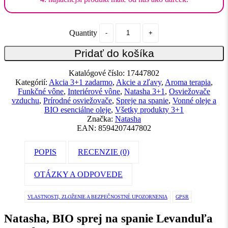
Quantity
Pridať do košíka
Katalógové číslo:
17447802
Kategórií:
Akcia 3+1 zadarmo
,
Akcie a zľavy
,
Aroma terapia
,
Funkčné vône
,
Interiérové vône
,
Natasha 3+1
,
Osviežovače
vzduchu
,
Prírodné osviežovače
,
Spreje na spanie
,
Vonné oleje a
BIO esenciálne oleje
,
Všetky produkty 3+1
Značka:
Natasha
EAN:
8594207447802
POPIS
RECENZIE (0)
OTÁZKY A ODPOVEDE
VLASTNOSTI, ZLOŽENIE A BEZPEČNOSTNÉ UPOZORNENIA
GPSR
Natasha, BIO sprej na spanie Levanduľa