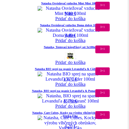
Natasha Osviežovač vzduchu Mint Mint 100ml
3+1
9,40
€
Pridať do košíka
Natasha Osviežovač vzduchu Doma dobre 100ml
3+1
9,40
€
Pridať do košíka
Natasha, Testovací kúpeľňový set 3x100ml
3+1
8,40
€
Pridať do košíka
Natasha BIO sprej na spanie Levanduľa & Céder 100ml
3+1
15,70
€
Pridať do košíka
Natasha, BIO sprej na spanie Levanduľa & Pomaranč 100ml
3+1
15,70
€
Pridať do košíka
Natasha, Care Cubes, Kocky na výrobu vlhčených obrúskov,
3+1
Vrecko 15ks
4,20
€