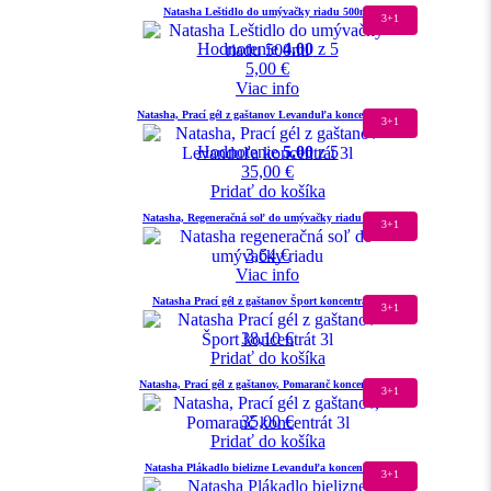
Natasha Leštidlo do umývačky riadu 500ml
3+1
Hodnotenie
4.00
z 5
5,00
€
Viac info
Natasha, Prací gél z gaštanov Levanduľa koncentrát 3l
3+1
Hodnotenie
5.00
z 5
35,00
€
Pridať do košíka
Natasha, Regeneračná soľ do umývačky riadu 1500g
3+1
3,64
€
Viac info
Natasha Prací gél z gaštanov Šport koncentrát 3l
3+1
38,10
€
Pridať do košíka
Natasha, Prací gél z gaštanov, Pomaranč koncentrát 3l
3+1
35,00
€
Pridať do košíka
Natasha Plákadlo bielizne Levanduľa koncentrát 3l
3+1