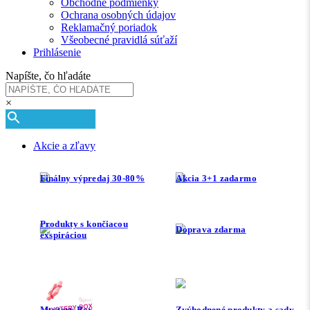
Obchodné podmienky
Ochrana osobných údajov
Reklamačný poriadok
Všeobecné pravidlá súťaží
Prihlásenie
Napíšte, čo hľadáte
×
Akcie a zľavy
Finálny výpredaj 30-80%
Akcia 3+1 zadarmo
Produkty s končiacou
Doprava zdarma
exspiráciou
Mystery Box
Zvýhodnené produkty a sady