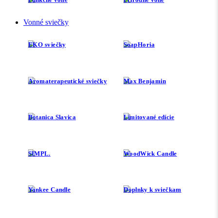
Vonné sviečky
EKO sviečky
SoapHoria
Aromaterapeutické sviečky
Max Benjamin
Botanica Slavica
Limitované edície
SIMPL.
WoodWick Candle
Yankee Candle
Doplnky k sviečkam