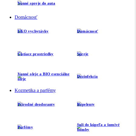
Vonné spreje do auta
Domácnosť
EKO vychytávky
Domácnosť
Čistiace prostriedky
Spreje
Vonné oleje a BIO esenciálne
Dezinfekcia
oleje
Kozmetika a parfémy
Prírodné deodoranty
Repelenty
Soli do kúpeľa a šumivé
Parfémy
bomby