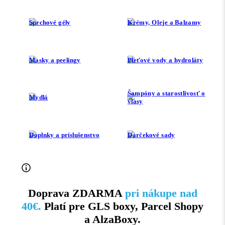
Sprchové gély
Krémy, Oleje a Balzamy
Masky a peelingy
Pleťové vody a hydroláty
Šampóny a starostlivosť o
Mydlá
vlasy
Doplnky a príslušenstvo
Darčekové sady
Doprava ZDARMA
pri nákupe nad
40€.
Platí pre GLS boxy, Parcel Shopy
a AlzaBoxy.