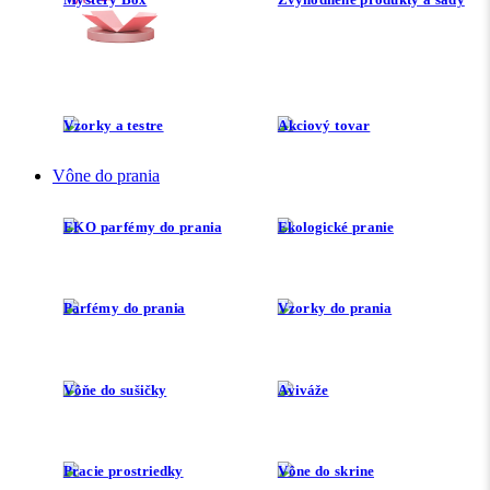
Vzorky a testre
Akciový tovar
Vône do prania
EKO parfémy do prania
Ekologické pranie
Parfémy do prania
Vzorky do prania
Vôňe do sušičky
Aviváže
Pracie prostriedky
Vône do skrine