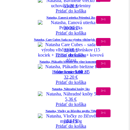
15,20
€
Pridať do košíka
Natasha, Ľanová utierka Prírodná 2ks
3+1
30,00
€
Pridať do košíka
Natasha, Care Cubes Sada na výrobu vlhčených obrúskov
3+1
33,60
€
Pridať do košíka
Natasha, Plákadlo bielizne bez vône koncentrát 3l
3+1
Hodnotenie
5.00
z 5
32,20
€
Pridať do košíka
Natasha, Náhradné knôty 5ks
3+1
5,36
€
Pridať do košíka
Natasha, Vločky zo žlčového mydla 750g
3+1
16,84
€
Pridať do košíka