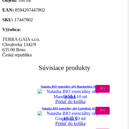
Objem:
100 ml
EAN:
8594207447802
SKU:
17447802
Výrobca:
TERRA GAIA s.r.o.
Chvalovka 1342/9
635 00 Brno
Česká republika
Súvisiace produkty
Natasha BIO esenciálny olej Mandarínka 10 ml
3+1
9,56
€
Pridať do košíka
Natasha BIO esenciálny olej Grapefruit 10 ml
3+1
16,35
€
Pridať do košíka