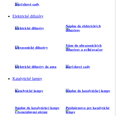
Darčekové sady
Elektrické difuzéry
Náplne do elektrických
Elektrické difuzéry
difuzérov
Vône do ultrasonických
Ultrasonické difuzéry
difuzérov a zvlhčovačov
Elektrické difuzéry do auta
Darčekové sady
Katalytické lampy
Katalytické lampy
Náplne do katalytickej lampy
Náplne do katalytickej lampy
Príslušenstvo pre katalytické
s esenciálnymi olejmi
lampy