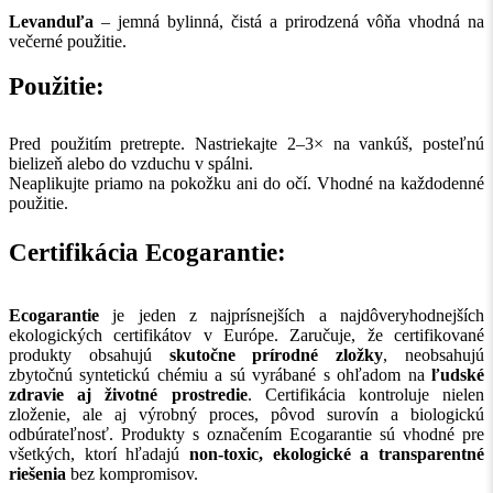
Levanduľa
– jemná bylinná, čistá a prirodzená vôňa vhodná na
večerné použitie.
Použitie:
Pred použitím pretrepte. Nastriekajte 2–3× na vankúš, posteľnú
bielizeň alebo do vzduchu v spálni.
Neaplikujte priamo na pokožku ani do očí. Vhodné na každodenné
použitie.
Certifikácia Ecogarantie:
Ecogarantie
je jeden z najprísnejších a najdôveryhodnejších
ekologických certifikátov v Európe. Zaručuje, že certifikované
produkty obsahujú
skutočne prírodné zložky
, neobsahujú
zbytočnú syntetickú chémiu a sú vyrábané s ohľadom na
ľudské
zdravie aj životné prostredie
. Certifikácia kontroluje nielen
zloženie, ale aj výrobný proces, pôvod surovín a biologickú
odbúrateľnosť. Produkty s označením Ecogarantie sú vhodné pre
všetkých, ktorí hľadajú
non-toxic, ekologické a transparentné
riešenia
bez kompromisov.