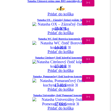
Natasha Citrusová extáza zmes BIO esenciálnych olejov 10 ml
3+1
6,00
€
Pridať do košíka
Natasha OX – Zázračný čistiaci prášok 5kg
3+1
33,00
€
Pridať do košíka
Natasha WC čistič Borovica koncentrát 3l
3+1
14,20
€
Pridať do košíka
Natasha Citrónový čistič kúpeľní koncentrát 3l
3+1
27,20
€
Pridať do košíka
Natasha, Pomarančový čistič kuchyne koncentrát 3l
3+1
17,40
€
Pridať do košíka
Natasha Univerzálny čistič Pomaranč koncentrát 3l
3+1
17,60
€
Pridať do košíka