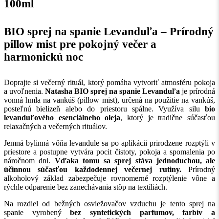
100ml
BIO sprej na spanie Levanduľa – Prírodný
pillow mist pre pokojný večer a
harmonickú noc
Doprajte si večerný rituál, ktorý pomáha vytvoriť atmosféru pokoja
a uvoľnenia.
Natasha BIO sprej na spanie Levanduľa
je prírodná
vonná hmla na vankúš (pillow mist), určená na použitie na vankúš,
posteľnú bielizeň alebo do priestoru spálne. Využíva silu
bio
levanduľového esenciálneho oleja
, ktorý je tradične súčasťou
relaxačných a večerných rituálov.
Jemná bylinná vôňa levandule sa po aplikácii prirodzene rozptýli v
priestore a postupne vytvára pocit čistoty, pokoja a spomalenia po
náročnom dni.
Vďaka tomu sa sprej stáva jednoduchou, ale
účinnou súčasťou každodennej večernej rutiny.
Prírodný
alkoholový základ zabezpečuje rovnomerné rozptýlenie vône a
rýchle odparenie bez zanechávania stôp na textíliách.
Na rozdiel od bežných osviežovačov vzduchu je tento sprej na
spanie vyrobený
bez syntetických parfumov, farbív a