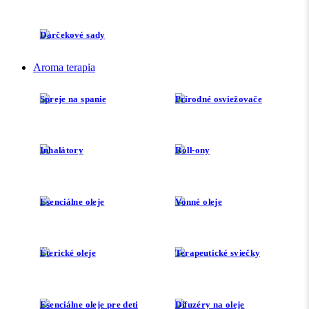
Darčekové sady
Aroma terapia
Spreje na spanie
Prírodné osviežovače
Inhalátory
Roll-ony
Esenciálne oleje
Vonné oleje
Éterické oleje
Terapeutické sviečky
Esenciálne oleje pre deti
Difuzéry na oleje