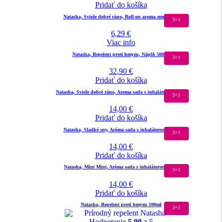
Pridať do košíka
Natasha, Svieže dobré ráno, Roll-on aroma zmes 10ml
3+1
6,29
€
Viac info
Natasha, Repelent proti hmyzu, Náplň 500ml
3+1
32,90
€
Pridať do košíka
Natasha, Svieže dobré ráno, Aroma sada s inhalátorom 10ml
3+1
14,00
€
Pridať do košíka
Natasha, Sladké sny, Aróma sada s inhalátorom 10ml
3+1
14,00
€
Pridať do košíka
Natasha, Mint Mint, Aróma sada s inhalátorom 10ml
3+1
14,00
€
Pridať do košíka
Natasha, Repelent proti hmyzu 100ml
3+1
Hodnotenie
5.00
z 5