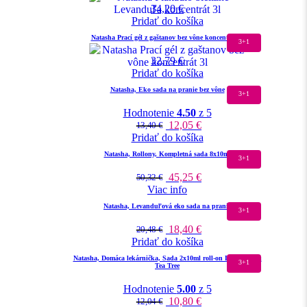
34,20
€
Pridať do košíka
Natasha Prací gél z gaštanov bez vône koncentrát 3l
3+1
32,79
€
Pridať do košíka
Natasha, Eko sada na pranie bez vône
3+1
Hodnotenie
4.50
z 5
12,05
€
13,40
€
Pridať do košíka
Natasha, Rollony, Kompletná sada 8x10ml
3+1
45,25
€
50,32
€
Viac info
Natasha, Levanduľová eko sada na pranie
3+1
18,40
€
20,48
€
Pridať do košíka
Natasha, Domáca lekárnička, Sada 2x10ml roll-on Lavandin &
3+1
Tea Tree
Hodnotenie
5.00
z 5
10,80
€
12,04
€