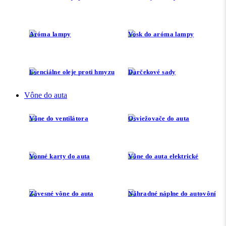
Aróma lampy
Vosk do aróma lampy
Esenciálne oleje proti hmyzu
Darčekové sady
Vône do auta
Vône do ventilátora
Osviežovače do auta
Vonné karty do auta
Vône do auta elektrické
Závesné vône do auta
Náhradné náplne do autovôní