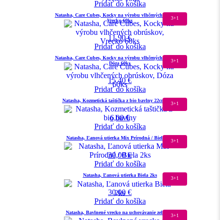
Pridať do košíka
Natasha, Care Cubes, Kocky na výrobu vlhčených obrúskov,
3+1
Vrecko 60ks
11,90
€
Pridať do košíka
Natasha, Care Cubes, Kocky na výrobu vlhčených obrúskov,
3+1
Dóza 60ks
15,40
€
Pridať do košíka
Natasha, Kozmetická taštička z bio bavlny 22cm× 9cm
3+1
6,00
€
Pridať do košíka
Natasha, Ľanová utierka Mix Prírodná / Biela 2ks
3+1
30,00
€
Pridať do košíka
Natasha, Ľanová utierka Biela 2ks
3+1
30,00
€
Pridať do košíka
Natasha, Bavlnené vrecko na uchovávanie zeleniny
3+1