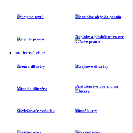
Spreje na textil
Esenciálne oleje do prania
Doplnky a príslušenstvo pre
Oleje do prania
voňavé pranie
Interiérové vône
Aroma difuzéry
Dizajnové difuzéry
Príslušenstvo pre aroma
Vône do difuzéra
difuzéry
Osviežovače vzduchu
Vonné karty
Funkčné vône
Prírodné vône