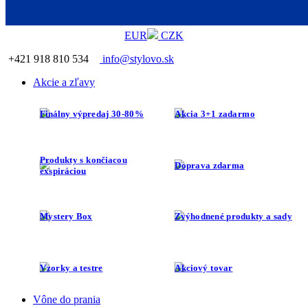
EUR
CZK
+421 918 810 534
info@stylovo.sk
Akcie a zľavy
Finálny výpredaj 30-80%
Akcia 3+1 zadarmo
Produkty s končiacou
Doprava zdarma
exspiráciou
Mystery Box
Zvýhodnené produkty a sady
Vzorky a testre
Akciový tovar
Vône do prania