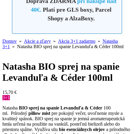
Doprava ZDARMA
pri nákupe nad
40€.
Platí pre GLS boxy, Parcel
Shopy a AlzaBoxy.
Domov
»
Akcie a zľavy
»
Akcia 3+1 zadarmo
»
Natasha
3+1
» Natasha BIO sprej na spanie Levanduľa & Céder 100ml
Natasha BIO sprej na spanie
Levanduľa & Céder 100ml
15,70
€
3+1
Natasha
BIO sprej na spanie Levanduľa & Céder
100
ml. Prírodný
pillow mist
pre pokojný večer, uvoľnenie mysle a
kvalitný spánok. BIO sprej na spanie je jemná aromaterapeutická
hmla určená na použitie na vankúš, posteľnú bielizeň alebo do
priestoru spálne. Využíva silu
bio esenciálnych olejov
a prírodného