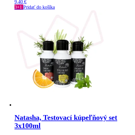
9,40
€
3+1
Pridať do košíka
Natasha, Testovací kúpeľňový set
3x100ml