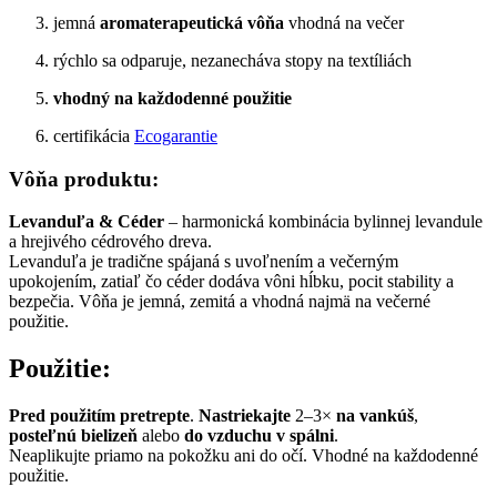
jemná
aromaterapeutická vôňa
vhodná na večer
rýchlo sa odparuje, nezanecháva stopy na textíliách
vhodný na každodenné použitie
certifikácia
Ecogarantie
Vôňa produktu:
Levanduľa & Céder
– harmonická kombinácia bylinnej levandule
a hrejivého cédrového dreva.
Levanduľa je tradične spájaná s uvoľnením a večerným
upokojením, zatiaľ čo céder dodáva vôni hĺbku, pocit stability a
bezpečia. Vôňa je jemná, zemitá a vhodná najmä na večerné
použitie.
Použitie:
Pred použitím pretrepte
.
Nastriekajte
2–3×
na vankúš
,
posteľnú bielizeň
alebo
do vzduchu v spálni
.
Neaplikujte priamo na pokožku ani do očí. Vhodné na každodenné
použitie.