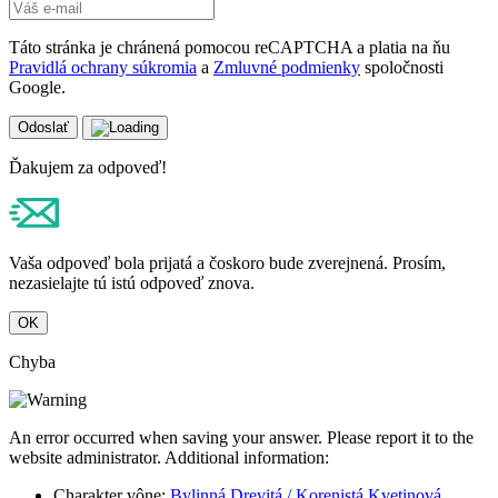
Táto stránka je chránená pomocou reCAPTCHA a platia na ňu
Pravidlá ochrany súkromia
a
Zmluvné podmienky
spoločnosti
Google.
Odoslať
Ďakujem za odpoveď!
Vaša odpoveď bola prijatá a čoskoro bude zverejnená. Prosím,
nezasielajte tú istú odpoveď znova.
OK
Chyba
An error occurred when saving your answer. Please report it to the
website administrator. Additional information:
Charakter vône:
Bylinná
Drevitá / Korenistá
Kvetinová