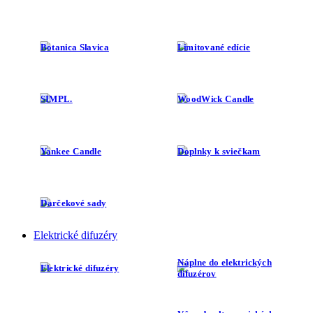
Botanica Slavica
Limitované edície
SIMPL.
WoodWick Candle
Yankee Candle
Doplnky k sviečkam
Darčekové sady
Elektrické difuzéry
Náplne do elektrických
Elektrické difuzéry
difuzérov