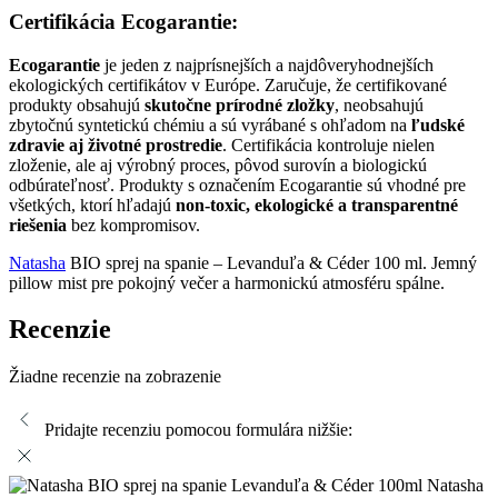
Certifikácia Ecogarantie:
Ecogarantie
je jeden z najprísnejších a najdôveryhodnejších
ekologických certifikátov v Európe. Zaručuje, že certifikované
produkty obsahujú
skutočne prírodné zložky
, neobsahujú
zbytočnú syntetickú chémiu a sú vyrábané s ohľadom na
ľudské
zdravie aj životné prostredie
. Certifikácia kontroluje nielen
zloženie, ale aj výrobný proces, pôvod surovín a biologickú
odbúrateľnosť. Produkty s označením Ecogarantie sú vhodné pre
všetkých, ktorí hľadajú
non-toxic, ekologické a transparentné
riešenia
bez kompromisov.
Natasha
BIO sprej na spanie – Levanduľa & Céder 100 ml. Jemný
pillow mist pre pokojný večer a harmonickú atmosféru spálne.
Recenzie
Žiadne recenzie na zobrazenie
Pridajte recenziu pomocou formulára nižšie:
Natasha