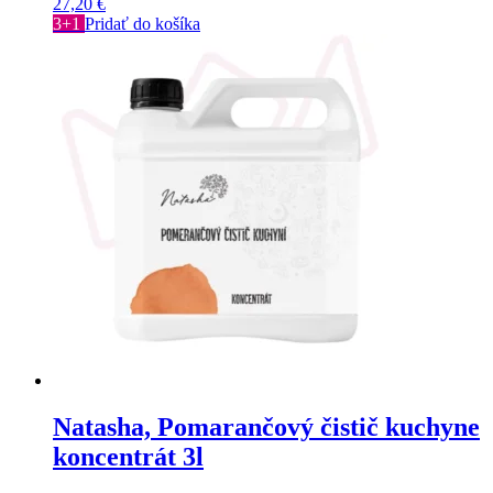
27,20
€
3+1
Pridať do košíka
Natasha, Pomarančový čistič kuchyne
koncentrát 3l