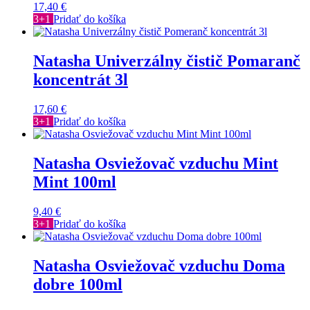
17,40
€
3+1
Pridať do košíka
Natasha Univerzálny čistič Pomaranč
koncentrát 3l
17,60
€
3+1
Pridať do košíka
Natasha Osviežovač vzduchu Mint
Mint 100ml
9,40
€
3+1
Pridať do košíka
Natasha Osviežovač vzduchu Doma
dobre 100ml