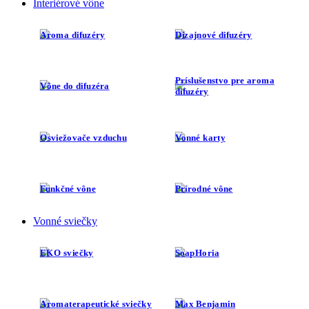
Interiérové vône
Aroma difuzéry
Dizajnové difuzéry
Príslušenstvo pre aroma
Vône do difuzéra
difuzéry
Osviežovače vzduchu
Vonné karty
Funkčné vône
Prírodné vône
Vonné sviečky
EKO sviečky
SoapHoria
Aromaterapeutické sviečky
Max Benjamin