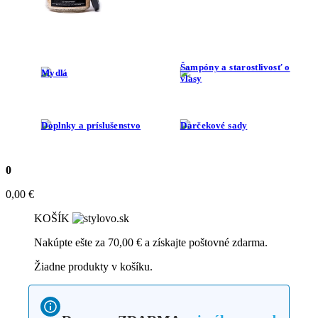
Šampóny a starostlivosť o
Mydlá
vlasy
Doplnky a príslušenstvo
Darčekové sady
0
0,00
€
KOŠÍK
Nakúpte ešte za
70,00
€
a získajte poštovné zdarma.
Žiadne produkty v košíku.