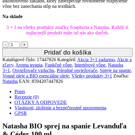
alkoholového základu, ktorý zabezpečuje rovnomerné rozptýlenie
vône bez zanechania stôp na textíliách.
Na sklade
3 + 1 na všetky produkty značky Soaphoria a Natasha. Každý 4.
najlacnejší produkt máte od nás ako darček.
Quantity
Pridať do košíka
Katalógové číslo:
17447826
Kategórií:
Akcia 3+1 zadarmo
,
Akcie a
zľavy
,
Aroma terapia
,
Funkčné vône
,
Interiérové vône
,
Natasha
3+1
,
Osviežovače vzduchu
,
Prírodné osviežovače
,
Spreje na spanie
,
Vonné oleje a BIO esenciálne oleje
,
Všetky produkty 3+1
Značka:
Natasha
EAN:
8594207447826
Popis
Recenzie (0)
OTÁZKY A ODPOVEDE
Vlastnosti, zloženie a bezpečnostné upozornenia
GPSR
Natasha BIO sprej na spanie Levanduľa
& Céder 100 ml