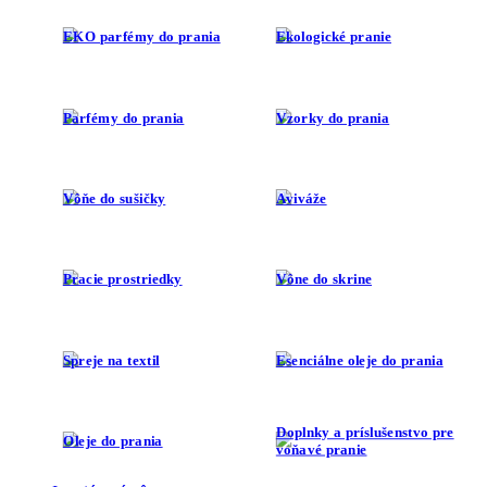
EKO parfémy do prania
Ekologické pranie
Parfémy do prania
Vzorky do prania
Vôňe do sušičky
Aviváže
Pracie prostriedky
Vône do skrine
Spreje na textil
Esenciálne oleje do prania
Doplnky a príslušenstvo pre
Oleje do prania
voňavé pranie