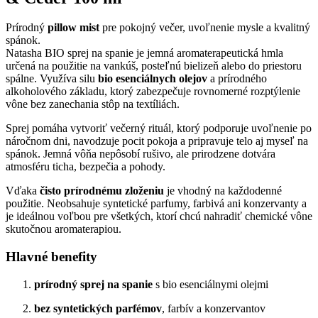
Prírodný
pillow mist
pre pokojný večer, uvoľnenie mysle a kvalitný
spánok.
Natasha BIO sprej na spanie je jemná aromaterapeutická hmla
určená na použitie na vankúš, posteľnú bielizeň alebo do priestoru
spálne. Využíva silu
bio esenciálnych olejov
a prírodného
alkoholového základu, ktorý zabezpečuje rovnomerné rozptýlenie
vône bez zanechania stôp na textíliách.
Sprej pomáha vytvoriť večerný rituál, ktorý podporuje uvoľnenie po
náročnom dni, navodzuje pocit pokoja a pripravuje telo aj myseľ na
spánok. Jemná vôňa nepôsobí rušivo, ale prirodzene dotvára
atmosféru ticha, bezpečia a pohody.
Vďaka
čisto prírodnému zloženiu
je vhodný na každodenné
použitie. Neobsahuje syntetické parfumy, farbivá ani konzervanty a
je ideálnou voľbou pre všetkých, ktorí chcú nahradiť chemické vône
skutočnou aromaterapiou.
Hlavné benefity
prírodný sprej na spanie
s bio esenciálnymi olejmi
bez syntetických parfémov
, farbív a konzervantov