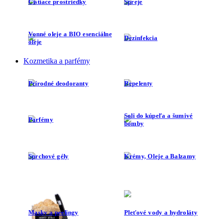
Čistiace prostriedky
Spreje
Vonné oleje a BIO esenciálne
Dezinfekcia
oleje
Kozmetika a parfémy
Prírodné deodoranty
Repelenty
Soli do kúpeľa a šumivé
Parfémy
bomby
Sprchové gély
Krémy, Oleje a Balzamy
Masky a peelingy
Pleťové vody a hydroláty