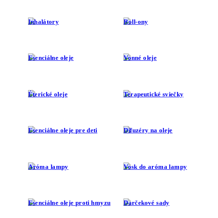
Inhalátory
Roll-ony
Esenciálne oleje
Vonné oleje
Éterické oleje
Terapeutické sviečky
Esenciálne oleje pre deti
Difuzéry na oleje
Aróma lampy
Vosk do aróma lampy
Esenciálne oleje proti hmyzu
Darčekové sady