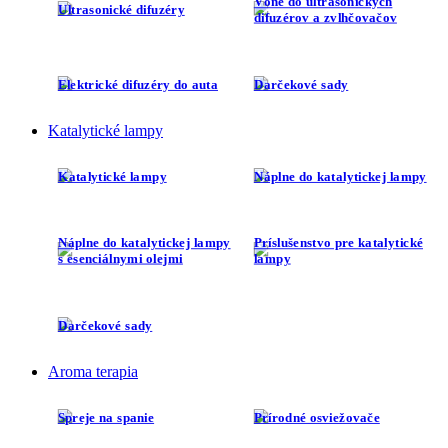
Vône do ultrasonických
Ultrasonické difuzéry
difuzérov a zvlhčovačov
Elektrické difuzéry do auta
Darčekové sady
Katalytické lampy
Katalytické lampy
Náplne do katalytickej lampy
Náplne do katalytickej lampy
Príslušenstvo pre katalytické
s esenciálnymi olejmi
lampy
Darčekové sady
Aroma terapia
Spreje na spanie
Prírodné osviežovače