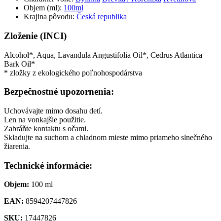
Objem (ml):
100ml
Krajina pôvodu:
Česká republika
Zloženie (INCI)
Alcohol*, Aqua, Lavandula Angustifolia Oil*, Cedrus Atlantica
Bark Oil*
* zložky z ekologického poľnohospodárstva
Bezpečnostné upozornenia:
Uchovávajte mimo dosahu detí.
Len na vonkajšie použitie.
Zabráňte kontaktu s očami.
Skladujte na suchom a chladnom mieste mimo priameho slnečného
žiarenia.
Technické informácie:
Objem:
100 ml
EAN:
8594207447826
SKU:
17447826