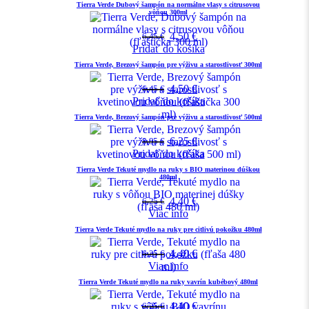
Tierra Verde Dubový šampón na normálne vlasy s citrusovou
vôňou 300ml
4,50
€
6,45
€
Pridať do košíka
Tierra Verde, Brezový šampón pre výživu a starostlivosť 300ml
4,50
€
6,45
€
Pridať do košíka
Tierra Verde, Brezový šampón pre výživu a starostlivosť 500ml
6,25
€
8,95
€
Pridať do košíka
Tierra Verde Tekuté mydlo na ruky s BIO materinou dúškou
480ml
4,40
€
6,25
€
Viac info
Tierra Verde Tekuté mydlo na ruky pre citlivú pokožku 480ml
4,40
€
6,25
€
Viac info
Tierra Verde Tekuté mydlo na ruky vavrín kubébový 480ml
4,40
€
6,25
€