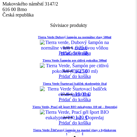
Makovského náměstí 3147/2
616 00 Brno
Česká republika
Súvisiace produkty
Tierra Verde Dubový šampón na normálne vlasy 500ml
6,25
€
8,95
€
Pridať do košíka
Tierra Verde Šampón pre citlivú pokožku 500ml
6,25
€
8,95
€
Pridať do košíka
Tierra Verde Štartovací balíček ekodrogérie 1bal
19,00
€
27,15
€
Pridať do košíka
Tierra Verde, Prací gél šport BIO eukalyptus 110 ml – Dopredaj
1,30
€
2,62
€
Pridať do košíka
Tierra Verde Žihľavový šampón na mastné vlasy s bylinkovou
vôňou 500ml