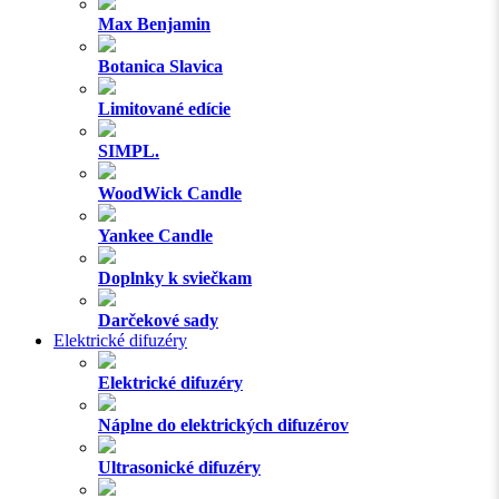
Max Benjamin
Botanica Slavica
Limitované edície
SIMPL.
WoodWick Candle
Yankee Candle
Doplnky k sviečkam
Darčekové sady
Elektrické difuzéry
Elektrické difuzéry
Náplne do elektrických difuzérov
Ultrasonické difuzéry