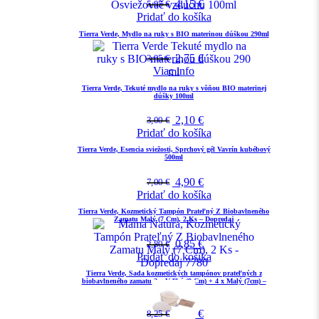
4,15
€
5,95
€
Pridať do košíka
Tierra Verde, Mydlo na ruky s BIO materinou dúškou 290ml
2,75
€
3,95
€
Viac info
Tierra Verde, Tekuté mydlo na ruky s vôňou BIO materinej
dúšky 100ml
2,10
€
3,00
€
Pridať do košíka
Tierra Verde, Esencia sviežosti, Sprchový gél Vavrín kubébový
500ml
4,90
€
7,00
€
Pridať do košíka
Tierra Verde, Kozmetický Tampón Prateľný Z Biobavlneného
Zamatu Malý (7 Cm), 2 Ks – Dopredaj
0,85
€
2,80
€
Pridať do košíka
Tierra Verde, Sada kozmetických tampónov prateľných z
biobavlneného zamatu 2 x Veľký (9 Cm) + 4 x Malý (7cm) –
Dopredaj
2,50
€
8,25
€