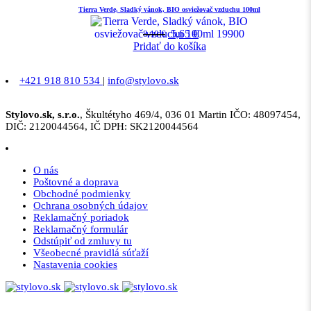
Tierra Verde, Sladký vánok, BIO osviežovač vzduchu 100ml
5,65
€
8,10
€
Pridať do košíka
+421 918 810 534
|
info@stylovo.sk
Stylovo.sk, s.r.o.
, Škultétyho 469/4, 036 01 Martin IČO: 48097454,
DIČ: 2120044564, IČ DPH: SK2120044564
O nás
Poštovné a doprava
Obchodné podmienky
Ochrana osobných údajov
Reklamačný poriadok
Reklamačný formulár
Odstúpiť od zmluvy tu
Všeobecné pravidlá súťaží
Nastavenia cookies