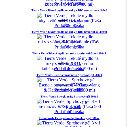
Pridať do košíka
Tierra Verde Tekuté mydlo na ruky s BIO rozmarínom 480ml
4,40
€
6,25
€
Pridať do košíka
Tierra Verde Tekuté mydlo na ruky s BIO levanduľou 480ml
4,40
€
6,25
€
Pridať do košíka
Tierra Verde Tekuté mydlo na ruky vavrín kubébový 290ml
2,75
€
3,95
€
Pridať do košíka
Tierra Verde, Esencia omamnosti Sprchový gél 500ml
4,75
€
6,75
€
Pridať do košíka
Tierra Verde Energia mäty Sprchový gél 500ml
4,75
€
6,75
€
Pridať do košíka
Tierra Verde Energia limetky Sprchový gél 300ml