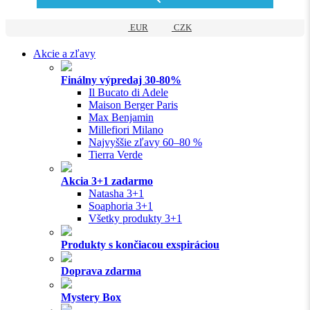
EUR
CZK
Akcie a zľavy
Finálny výpredaj 30-80%
Il Bucato di Adele
Maison Berger Paris
Max Benjamin
Millefiori Milano
Najvyššie zľavy 60–80 %
Tierra Verde
Akcia 3+1 zadarmo
Natasha 3+1
Soaphoria 3+1
Všetky produkty 3+1
Produkty s končiacou exspiráciou
Doprava zdarma
Mystery Box