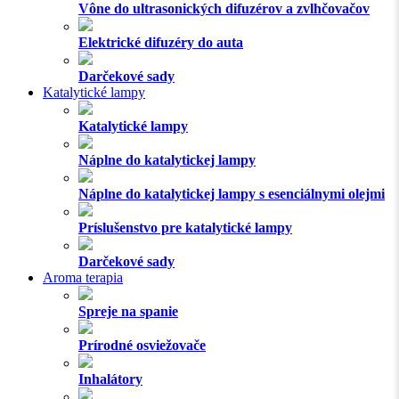
Vône do ultrasonických difuzérov a zvlhčovačov
Elektrické difuzéry do auta
Darčekové sady
Katalytické lampy
Katalytické lampy
Náplne do katalytickej lampy
Náplne do katalytickej lampy s esenciálnymi olejmi
Príslušenstvo pre katalytické lampy
Darčekové sady
Aroma terapia
Spreje na spanie
Prírodné osviežovače
Inhalátory