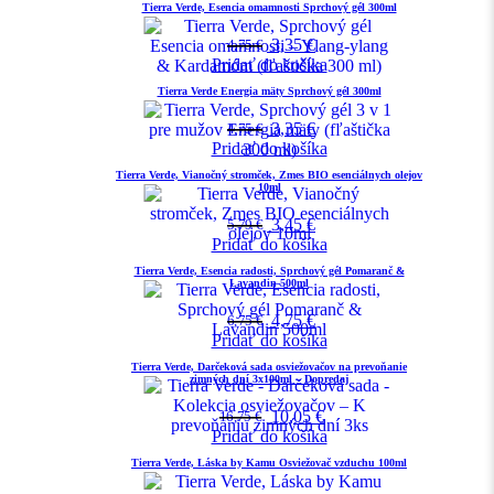
Tierra Verde, Esencia omamnosti Sprchový gél 300ml
3,35
€
4,75
€
Pridať do košíka
Tierra Verde Energia mäty Sprchový gél 300ml
3,35
€
4,75
€
Pridať do košíka
Tierra Verde, Vianočný stromček, Zmes BIO esenciálnych olejov
10ml
3,45
€
5,79
€
Pridať do košíka
Tierra Verde, Esencia radosti, Sprchový gél Pomaranč &
Lavandin 500ml
4,75
€
6,75
€
Pridať do košíka
Tierra Verde, Darčeková sada osviežovačov na prevoňanie
zimných dní 3x100ml – Dopredaj
10,05
€
16,75
€
Pridať do košíka
Tierra Verde, Láska by Kamu Osviežovač vzduchu 100ml