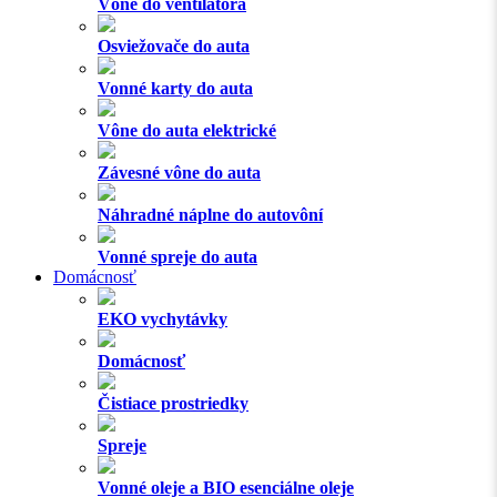
Vône do ventilátora
Osviežovače do auta
Vonné karty do auta
Vône do auta elektrické
Závesné vône do auta
Náhradné náplne do autovôní
Vonné spreje do auta
Domácnosť
EKO vychytávky
Domácnosť
Čistiace prostriedky
Spreje
Vonné oleje a BIO esenciálne oleje