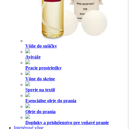
Vôňe do sušičky
Aviváže
Pracie prostriedky
Vône do skrine
Spreje na textil
Esenciálne oleje do prania
Oleje do prania
Doplnky a príslušenstvo pre voňavé pranie
Interiérové vône