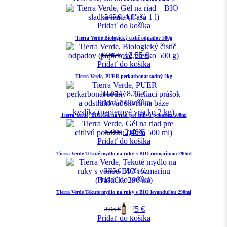
4,15
€
5,95
€
Pridať do košíka
Tierra Verde Biologický čistič odpadov 500g
12,55
€
17,90
€
Pridať do košíka
Tierra Verde, PUER perkarbonát sodný 2kg
8,35
€
11,95
€
Pridať do košíka
Tierra Verde, BIO Gél na riad pre citlivú pokožku 500ml
2,40
€
3,45
€
Pridať do košíka
Tierra Verde Tekuté mydlo na ruky s BIO rozmarínom 290ml
2,75
€
3,95
€
Pridať do košíka
Tierra Verde Tekuté mydlo na ruky s BIO levanduľou 290ml
2,75
€
3,95
€
Pridať do košíka