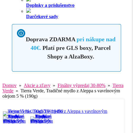
Doplnky a príslušenstvo
Darčekové sady
Doprava ZDARMA
pri nákupe nad
40€.
Platí pre GLS boxy, Parcel
Shopy a AlzaBoxy.
Domov
»
Akcie a zľavy
»
Finálny výpredaj 30-80%
»
Tierra
Verde
» Tierra Verde, Tradičné mydlo z Aleppa s vavrínovým
olejom 5 % (190g)