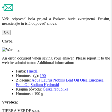
Vaša odpoveď bola prijatá a čoskoro bude zverejnená. Prosím,
nezasielajte tú istú odpoveď znova.
OK
Chyba
An error occurred when saving your answer. Please report it to the
website administrator. Additional information:
Farba:
Hnedá
Hmotnosť (g):
190
Zloženie:
Aqua
Laurus Nobilis Leaf Oil
Olea Europaea
Fruit Oil
Sodium Hydroxid
Krajina pôvodu:
Česká republika
Hmotnosť: 190 g
Výrobca:
TIERRA VERDE s.r.o.