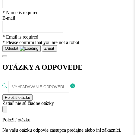
* Name is required
E-mail
* Email is required
* Please confirm that you are not a robot
Odoslať
Zrušiť
OTÁZKY A ODPOVEDE
Položiť otázku
Zatiaľ nie sú žiadne otázky
Položiť otázku
Na vašu otázku odpovie zástupca predajne alebo iní zákazníci.