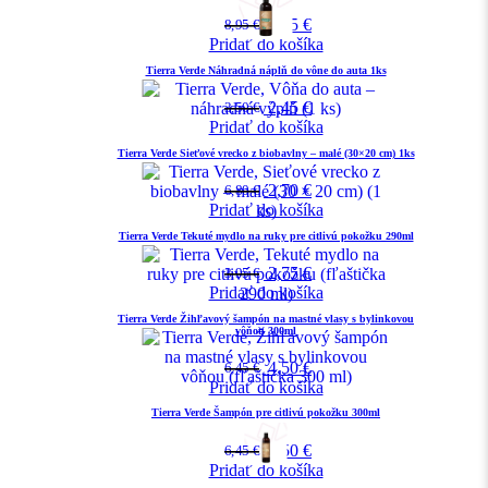
6,25
€
8,95
€
Pridať do košíka
Tierra Verde Náhradná náplň do vône do auta 1ks
2,45
€
3,50
€
Pridať do košíka
Tierra Verde Sieťové vrecko z biobavlny – malé (30×20 cm) 1ks
2,70
€
6,80
€
Pridať do košíka
Tierra Verde Tekuté mydlo na ruky pre citlivú pokožku 290ml
2,75
€
3,95
€
Pridať do košíka
Tierra Verde Žihľavový šampón na mastné vlasy s bylinkovou
vôňou 300ml
4,50
€
6,45
€
Pridať do košíka
Tierra Verde Šampón pre citlivú pokožku 300ml
4,50
€
6,45
€
Pridať do košíka