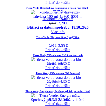
Pridať do košíka
Tierra Verde, Bezoplachový kondicionér s vôňou ruže 100ml –
Dopredaj
Hodnotenie
5.00
z 5
2,20
€
4,35
€
Blížiaci sa dátum spotreby: 18.10.2026
Viac info
Tierra Verde, Biely ocot 10%, Sprej 750ml
3,55
€
5,05
€
Pridať do košíka
Tierra Verde, Vôňa do auta BIO Zimné snívanie
14,30
€
20,45
€
Pridať do košíka
Tierra Verde, Vôňa do auta BIO Pomaranč
14,30
€
20,45
€
Pridať do košíka
Tierra Verde, Energia mäty, Sprchový gél 3v1 pre mužov 110ml
2,15
€
3,10
€
Pridať do košíka