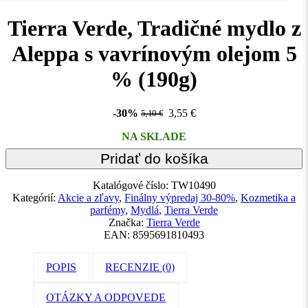
Tierra Verde, Tradičné mydlo z
Aleppa s vavrínovým olejom 5
% (190g)
-30%
3,55
€
5,10
€
NA SKLADE
Pridať do košíka
Katalógové číslo:
TW10490
Kategórií:
Akcie a zľavy
,
Finálny výpredaj 30-80%
,
Kozmetika a
parfémy
,
Mydlá
,
Tierra Verde
Značka:
Tierra Verde
EAN:
8595691810493
POPIS
RECENZIE (0)
OTÁZKY A ODPOVEDE