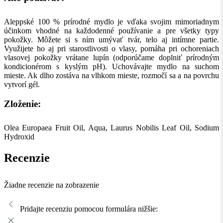
Aleppské 100 % prírodné mydlo je vďaka svojim mimoriadnym
účinkom vhodné na každodenné používanie a pre všetky typy
pokožky. Môžete si s ním umývať tvár, telo aj intímne partie.
Využijete ho aj pri starostlivosti o vlasy, pomáha pri ochoreniach
vlasovej pokožky vrátane lupín (odporúčame doplniť prírodným
kondicionérom s kyslým pH). Uchovávajte mydlo na suchom
mieste. Ak dlho zostáva na vlhkom mieste, rozmočí sa a na povrchu
vytvorí gél.
Zloženie:
Olea Europaea Fruit Oil, Aqua, Laurus Nobilis Leaf Oil, Sodium
Hydroxid
Recenzie
Žiadne recenzie na zobrazenie
Pridajte recenziu pomocou formulára nižšie: