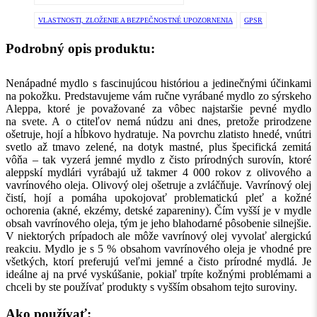
VLASTNOSTI, ZLOŽENIE A BEZPEČNOSTNÉ UPOZORNENIA
GPSR
Podrobný opis produktu:
Nenápadné mydlo s fascinujúcou históriou a jedinečnými účinkami
na pokožku. Predstavujeme vám ručne vyrábané mydlo zo sýrskeho
Aleppa, ktoré je považované za vôbec najstaršie pevné mydlo
na svete. A o ctiteľov nemá núdzu ani dnes, pretože prirodzene
ošetruje, hojí a hĺbkovo hydratuje. Na povrchu zlatisto hnedé, vnútri
svetlo až tmavo zelené, na dotyk mastné, plus špecifická zemitá
vôňa – tak vyzerá jemné mydlo z čisto prírodných surovín, ktoré
aleppskí mydlári vyrábajú už takmer 4 000 rokov z olivového a
vavrínového oleja. Olivový olej ošetruje a zvláčňuje. Vavrínový olej
čistí, hojí a pomáha upokojovať problematickú pleť a kožné
ochorenia (akné, ekzémy, detské zapareniny). Čím vyšší je v mydle
obsah vavrínového oleja, tým je jeho blahodarné pôsobenie silnejšie.
V niektorých prípadoch ale môže vavrínový olej vyvolať alergickú
reakciu. Mydlo je s 5 % obsahom vavrínového oleja je vhodné pre
všetkých, ktorí preferujú veľmi jemné a čisto prírodné mydlá. Je
ideálne aj na prvé vyskúšanie, pokiaľ trpíte kožnými problémami a
chceli by ste používať produkty s vyšším obsahom tejto suroviny.
Ako používať: