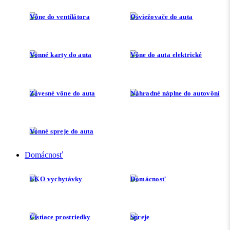
Vône do ventilátora
Osviežovače do auta
Vonné karty do auta
Vône do auta elektrické
Závesné vône do auta
Náhradné náplne do autovôní
Vonné spreje do auta
Domácnosť
EKO vychytávky
Domácnosť
Čistiace prostriedky
Spreje