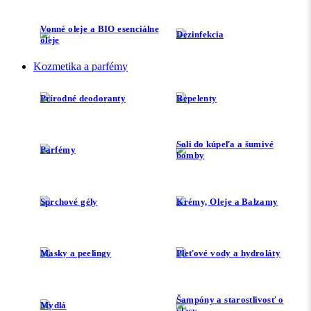
Vonné oleje a BIO esenciálne
Dezinfekcia
oleje
Kozmetika a parfémy
Prírodné deodoranty
Repelenty
Soli do kúpeľa a šumivé
Parfémy
bomby
Sprchové gély
Krémy, Oleje a Balzamy
Masky a peelingy
Pleťové vody a hydroláty
Šampóny a starostlivosť o
Mydlá
vlasy