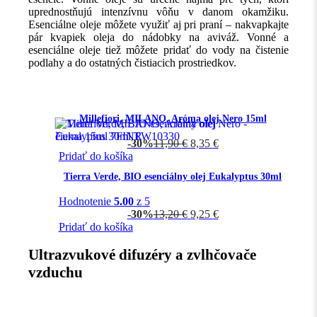
uprednostňujú intenzívnu vôňu v danom okamžiku.
Esenciálne oleje môžete využiť aj pri praní – nakvapkajte
pár kvapiek oleja do nádobky na aviváž. Vonné a
esenciálne oleje tiež môžete pridať do vody na čistenie
podlahy a do ostatných čistiacich prostriedkov.
Millefiori, MILANO, Aróma olej Nero 15ml
-30%
11,90
€
8,35
€
Pridať do košíka
Tierra Verde, BIO esenciálny olej Eukalyptus 30ml
Hodnotenie
5.00
z 5
-30%
13,20
€
9,25
€
Pridať do košíka
Ultrazvukové difuzéry a zvlhčovače
vzduchu