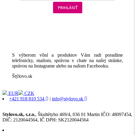
PRIHLÁSIŤ
S výberom vôní a produktov Vám radi poradíme
telefonicky, mailom, správou v chate na našej stránke,
správou na Instagrame alebo na našom Facebooku.
Štýlovo.sk
EUR
CZK
+421 918 810 534
|
info@stylovo.sk
Stylovo.sk, s.r.o.
, Škultétyho 469/4, 036 01 Martin IČO: 48097454,
DIČ: 2120044564, IČ DPH: SK2120044564