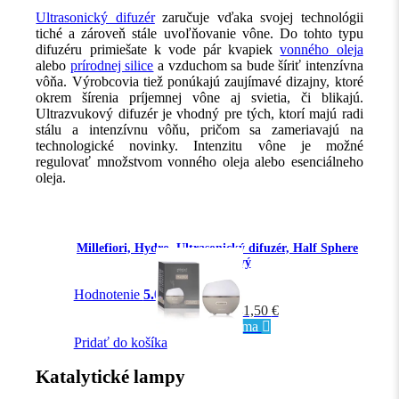
Ultrasonický difuzér
zaručuje vďaka svojej technológii
tiché a zároveň stále uvoľňovanie vône. Do tohto typu
difuzéru primiešate k vode pár kvapiek
vonného oleja
alebo
prírodnej silice
a vzduchom sa bude šíriť intenzívna
vôňa. Výrobcovia tiež ponúkajú zaujímavé dizajny, ktoré
okrem šírenia príjemnej vône aj svietia, či blikajú.
Ultrazvukový difuzér je vhodný pre tých, ktorí majú radi
stálu a intenzívnu vôňu, pričom sa zameriavajú na
technologické novinky. Intenzitu vône je možné
regulovať množstvom vonného oleja alebo esenciálneho
oleja.
Millefiori, Hydro, Ultrasonický difuzér, Half Sphere
bielo-béžový
Hodnotenie
5.00
z 5
-30%
59,30
€
41,50
€
Doprava zdarma
Pridať do košíka
Katalytické lampy