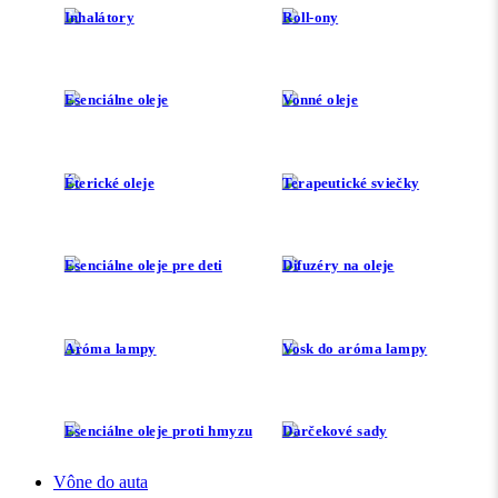
Inhalátory
Roll-ony
Esenciálne oleje
Vonné oleje
Éterické oleje
Terapeutické sviečky
Esenciálne oleje pre deti
Difuzéry na oleje
Aróma lampy
Vosk do aróma lampy
Esenciálne oleje proti hmyzu
Darčekové sady
Vône do auta