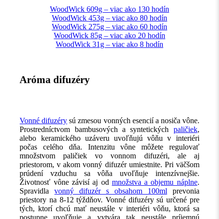
WoodWick 609g – viac ako 130 hodín
WoodWick 453g – viac ako 80 hodín
WoodWick 275g – viac ako 60 hodín
WoodWick 85g – viac ako 20 hodín
WoodWick 31g – viac ako 8 hodín
Aróma difuzéry
Vonné difuzéry
sú zmesou vonných esencií a nosiča vône.
Prostredníctvom bambusových a syntetických
paličiek
,
alebo keramického uzáveru uvoľňujú vôňu v interiéri
počas celého dňa. Intenzitu vône môžete regulovať
množstvom paličiek vo vonnom difuzéri, ale aj
priestorom, v akom vonný difuzér umiestnite. Pri väčšom
prúdení vzduchu sa vôňa uvoľňuje intenzívnejšie.
Životnosť vône závisí aj od
množstva a objemu náplne
.
Spravidla
vonný difuzér s obsahom 100ml
prevonia
priestory na 8-12 týždňov. Vonné difuzéry sú určené pre
tých, ktorí chcú mať neustále v interiéri vôňu, ktorá sa
postupne uvoľňuje a vytvára tak neustále príjemnú