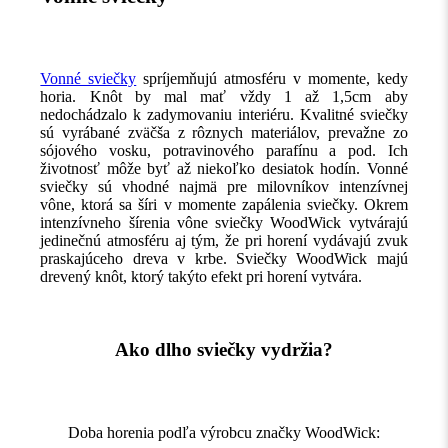
Vonné sviečky
spríjemňujú atmosféru v momente, kedy
horia. Knôt by mal mať vždy 1 až 1,5cm aby
nedochádzalo k zadymovaniu interiéru. Kvalitné sviečky
sú vyrábané zväčša z rôznych materiálov, prevažne zo
sójového vosku, potravinového parafínu a pod. Ich
životnosť môže byť až niekoľko desiatok hodín. Vonné
sviečky sú vhodné najmä pre milovníkov intenzívnej
vône, ktorá sa šíri v momente zapálenia sviečky. Okrem
intenzívneho šírenia vône sviečky WoodWick vytvárajú
jedinečnú atmosféru aj tým, že pri horení vydávajú zvuk
praskajúceho dreva v krbe. Sviečky WoodWick majú
drevený knôt, ktorý takýto efekt pri horení vytvára.
Ako dlho sviečky vydržia?
Doba horenia podľa výrobcu značky WoodWick: