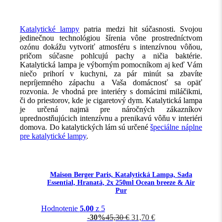
Katalytické lampy
patria medzi hit súčasnosti. Svojou
jedinečnou technológiou šírenia vône prostredníctvom
ozónu dokážu vytvoriť atmosféru s intenzívnou vôňou,
pričom súčasne pohlcujú pachy a ničia baktérie.
Katalytická lampa je výborným pomocníkom aj keď Vám
niečo prihorí v kuchyni, za pár minút sa zbavíte
nepríjemného zápachu a Vaša domácnosť sa opäť
rozvonia. Je vhodná pre interiéry s domácimi miláčikmi,
či do priestorov, kde je cigaretový dym. Katalytická lampa
je určená najmä pre náročných zákazníkov
uprednostňujúcich intenzívnu a prenikavú vôňu v interiéri
domova. Do katalytických lám sú určené
špeciálne náplne
pre katalytické lampy
.
Maison Berger Paris, Katalytická Lampa, Sada
Essential, Hranatá, 2x 250ml Ocean breeze & Air
Pur
Hodnotenie
5.00
z 5
-30%
45,30
€
31,70
€