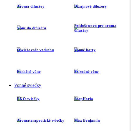
Aroma difuzéry
Dizajnové difuzéry
Príslušenstvo pre aroma
Vône do difuzéra
difuzéry
Osviežovače vzduchu
Vonné karty
Funkčné vône
Prírodné vône
Vonné sviečky
EKO sviečky
SoapHoria
Aromaterapeutické sviečky
Max Benjamin