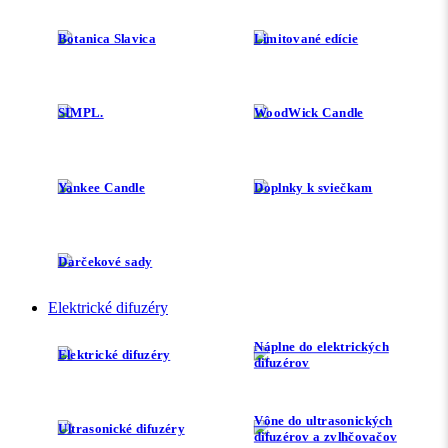
Botanica Slavica
Limitované edície
SIMPL.
WoodWick Candle
Yankee Candle
Doplnky k sviečkam
Darčekové sady
Elektrické difuzéry
Náplne do elektrických
Elektrické difuzéry
difuzérov
Vône do ultrasonických
Ultrasonické difuzéry
difuzérov a zvlhčovačov