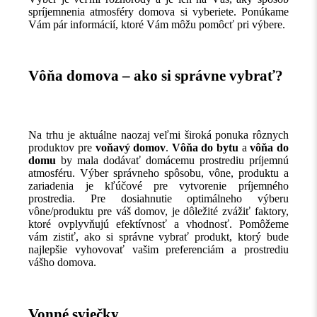
spríjemnenia atmosféry domova si vyberiete. Ponúkame
Vám pár informácií, ktoré Vám môžu pomôcť pri výbere.
Vôňa domova – ako si správne vybrať?
Na trhu je aktuálne naozaj veľmi široká ponuka rôznych
produktov pre
voňavý domov
.
Vôňa do bytu
a
vôňa do
domu
by mala dodávať domácemu prostrediu príjemnú
atmosféru. Výber správneho spôsobu, vône, produktu a
zariadenia je kľúčové pre vytvorenie príjemného
prostredia. Pre dosiahnutie optimálneho výberu
vône/produktu pre váš domov, je dôležité zvážiť faktory,
ktoré ovplyvňujú efektívnosť a vhodnosť. Pomôžeme
vám zistiť, ako si správne vybrať produkt, ktorý bude
najlepšie vyhovovať vašim preferenciám a prostrediu
vášho domova.
Vonné sviečky