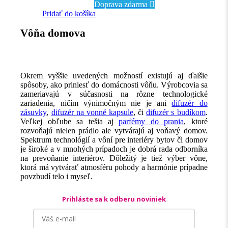
Doprava zdarma
Pridať do košíka
Vôňa domova
Okrem vyššie uvedených možností existujú aj ďalšie
spôsoby, ako priniesť do domácnosti vôňu. Výrobcovia sa
zameriavajú v súčasnosti na rôzne technologické
zariadenia, ničím výnimočným nie je ani
difuzér do
zásuvky
,
difuzér na vonné kapsule
, či
difuzér s budíkom
.
Veľkej obľube sa tešia aj
parfémy do prania
, ktoré
rozvoňajú nielen prádlo ale vytvárajú aj voňavý domov.
Spektrum technológií a vôní pre interiéry bytov či domov
je široké a v mnohých prípadoch je dobrá rada odborníka
na prevoňanie interiérov. Dôležitý je tiež výber vône,
ktorá má vytvárať atmosféru pohody a harmónie prípadne
povzbudí telo i myseľ.
Prihláste sa
k odberu noviniek