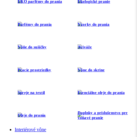
EKO parfémy do prania
Ekologické pranie
Parfémy do prania
Vzorky do prania
Vôňe do sušičky
Aviváže
Pracie prostriedky
Vône do skrine
Spreje na textil
Esenciálne oleje do prania
Doplnky a príslušenstvo pre
Oleje do prania
voňavé pranie
Interiérové vône