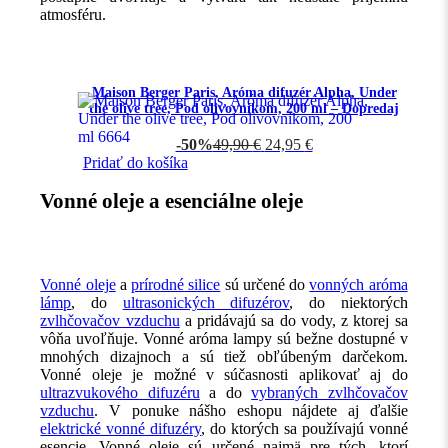
atmosféru.
Maison Berger Paris, Aróma difuzér Alpha, Under
the olive tree, Pod olivovníkom, 200 ml – Dopredaj
-50%
49,90
€
24,95
€
Pridať do košíka
Vonné oleje a esenciálne oleje
Vonné oleje
a
prírodné silice
sú určené do
vonných aróma
lámp
, do
ultrasonických difuzérov
, do niektorých
zvlhčovačov vzduchu
a pridávajú sa do vody, z ktorej sa
vôňa uvoľňuje. Vonné aróma lampy sú bežne dostupné v
mnohých dizajnoch a sú tiež obľúbeným darčekom.
Vonné oleje je možné v súčasnosti aplikovať aj do
ultrazvukového difuzéru
a do
vybraných zvlhčovačov
vzduchu
. V ponuke nášho eshopu nájdete aj ďalšie
elektrické vonné difuzéry
, do ktorých sa používajú vonné
esencie. Vonné oleje sú určené najmä pre tých, ktorí