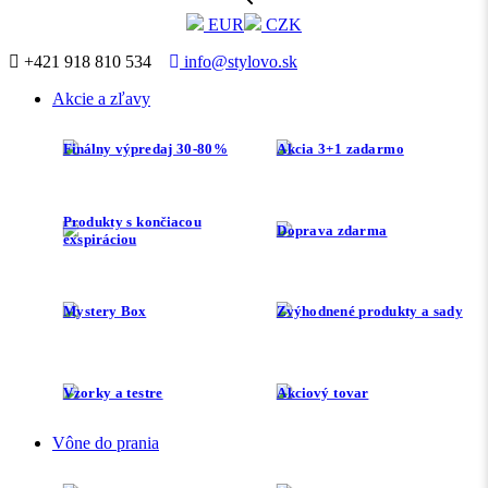
EUR
CZK
+421 918 810 534
info@stylovo.sk
Akcie a zľavy
Finálny výpredaj 30-80%
Akcia 3+1 zadarmo
Produkty s končiacou
Doprava zdarma
exspiráciou
Mystery Box
Zvýhodnené produkty a sady
Vzorky a testre
Akciový tovar
Vône do prania