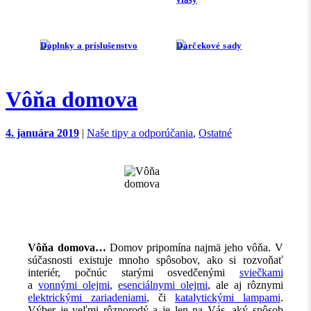
Doplnky a príslušenstvo
Darčekové sady
Vôňa domova
4. januára 2019
|
Naše tipy a odporúčania
,
Ostatné
Vôňa domova…
Domov pripomína najmä jeho vôňa. V
súčasnosti existuje mnoho spôsobov, ako si rozvoňať
interiér, počnúc starými osvedčenými
sviečkami
a
vonnými olejmi
,
esenciálnymi olejmi
, ale aj rôznymi
elektrickými zariadeniami
, či
katalytickými lampami
.
Výber je veľmi rôznorodý a je len na Vás, aký spôsob