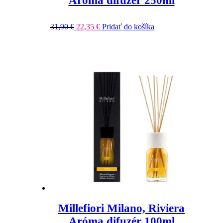
Aróma difuzér 250ml
31,90
€
22,35
€
Pridať do košíka
Millefiori Milano, Riviera
Aróma difuzér 100ml