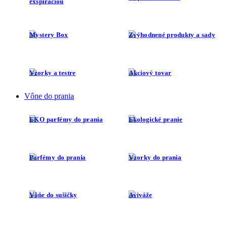
exspiráciou
Mystery Box
Zvýhodnené produkty a sady
Vzorky a testre
Akciový tovar
Vône do prania
EKO parfémy do prania
Ekologické pranie
Parfémy do prania
Vzorky do prania
Vôňe do sušičky
Aviváže