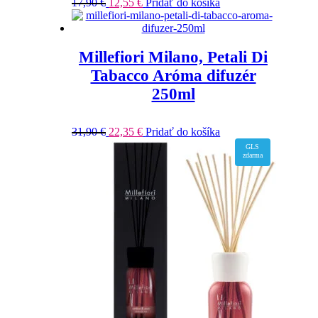
17,90
€
12,55
€
Pridať do košíka
Millefiori Milano, Petali Di
Tabacco Aróma difuzér
250ml
31,90
€
22,35
€
Pridať do košíka
GLS
zdarma