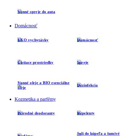
Vonné spreje do auta
Domácnosť
EKO vychytávky
Domácnosť
Čistiace prostriedky
Spreje
Vonné oleje a BIO esenciálne
Dezinfekcia
oleje
Kozmetika a parfémy
Prírodné deodoranty
Repelenty
Soli do kúpeľa a šumivé
Parfémy