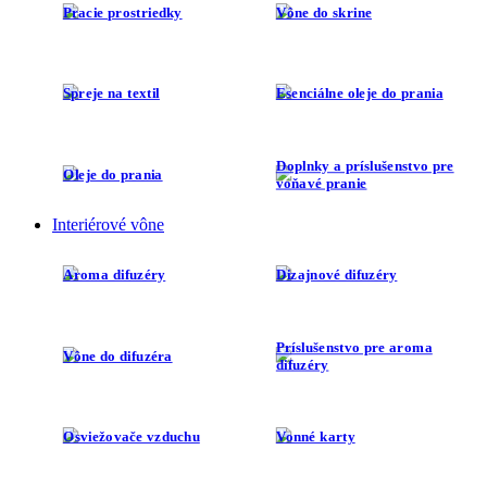
Pracie prostriedky
Vône do skrine
Spreje na textil
Esenciálne oleje do prania
Doplnky a príslušenstvo pre
Oleje do prania
voňavé pranie
Interiérové vône
Aroma difuzéry
Dizajnové difuzéry
Príslušenstvo pre aroma
Vône do difuzéra
difuzéry
Osviežovače vzduchu
Vonné karty