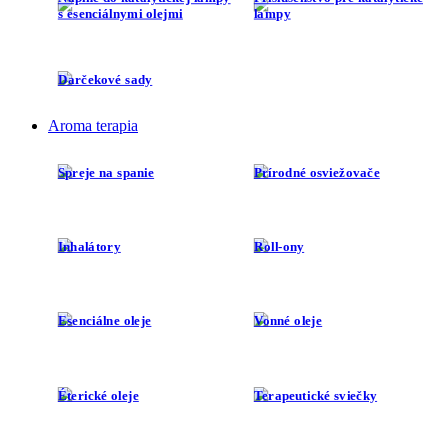
s esenciálnymi olejmi
lampy
Darčekové sady
Aroma terapia
Spreje na spanie
Prírodné osviežovače
Inhalátory
Roll-ony
Esenciálne oleje
Vonné oleje
Éterické oleje
Terapeutické sviečky