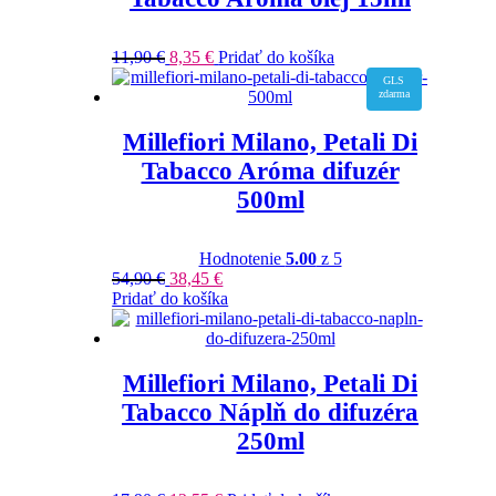
11,90
€
8,35
€
Pridať do košíka
GLS
zdarma
Millefiori Milano, Petali Di
Tabacco Aróma difuzér
500ml
Hodnotenie
5.00
z 5
54,90
€
38,45
€
Pridať do košíka
Millefiori Milano, Petali Di
Tabacco Náplň do difuzéra
250ml