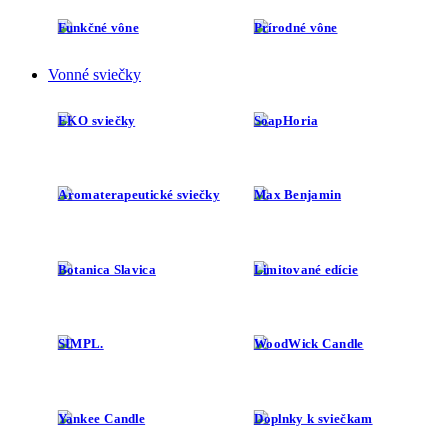
Funkčné vône
Prírodné vône
Vonné sviečky
EKO sviečky
SoapHoria
Aromaterapeutické sviečky
Max Benjamin
Botanica Slavica
Limitované edície
SIMPL.
WoodWick Candle
Yankee Candle
Doplnky k sviečkam