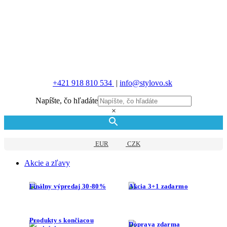
+421 918 810 534
|
info@stylovo.sk
Napíšte, čo hľadáte
×
EUR
CZK
Akcie a zľavy
Finálny výpredaj 30-80%
Akcia 3+1 zadarmo
Produkty s končiacou
Doprava zdarma