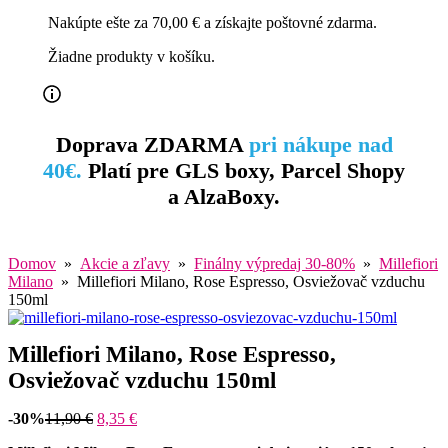
Nakúpte ešte za
70,00
€
a získajte poštovné zdarma.
Žiadne produkty v košíku.
Doprava ZDARMA
pri nákupe nad
40€.
Platí pre GLS boxy, Parcel Shopy
a AlzaBoxy.
Domov
»
Akcie a zľavy
»
Finálny výpredaj 30-80%
»
Millefiori
Milano
» Millefiori Milano, Rose Espresso, Osviežovač vzduchu
150ml
Millefiori Milano, Rose Espresso,
Osviežovač vzduchu 150ml
-30%
11,90
€
8,35
€