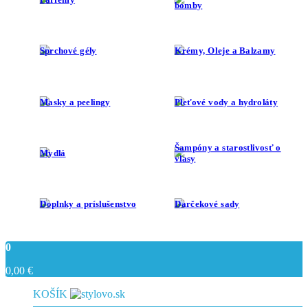
bomby
Sprchové gély
Krémy, Oleje a Balzamy
Masky a peelingy
Pleťové vody a hydroláty
Šampóny a starostlivosť o
Mydlá
vlasy
Doplnky a príslušenstvo
Darčekové sady
0
0,00
€
KOŠÍK