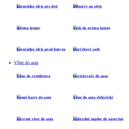
Esenciálne oleje pre deti
Difuzéry na oleje
Aróma lampy
Vosk do aróma lampy
Esenciálne oleje proti hmyzu
Darčekové sady
Vône do auta
Vône do ventilátora
Osviežovače do auta
Vonné karty do auta
Vône do auta elektrické
Závesné vône do auta
Náhradné náplne do autovôní