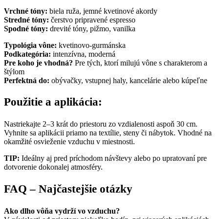
Vrchné tóny:
biela ruža, jemné kvetinové akordy
Stredné tóny:
čerstvo pripravené espresso
Spodné tóny:
drevité tóny, pižmo, vanilka
Typológia vône:
kvetinovo-gurmánska
Podkategória:
intenzívna, moderná
Pre koho je vhodná?
Pre tých, ktorí milujú vône s charakterom a
štýlom
Perfektná do:
obývačky, vstupnej haly, kancelárie alebo kúpeľne
Použitie a aplikácia:
Nastriekajte 2–3 krát do priestoru zo vzdialenosti aspoň 30 cm.
Vyhnite sa aplikácii priamo na textílie, steny či nábytok. Vhodné na
okamžité osvieženie vzduchu v miestnosti.
TIP:
Ideálny aj pred príchodom návštevy alebo po upratovaní pre
dotvorenie dokonalej atmosféry.
FAQ – Najčastejšie otázky
Ako dlho vôňa vydrží vo vzduchu?