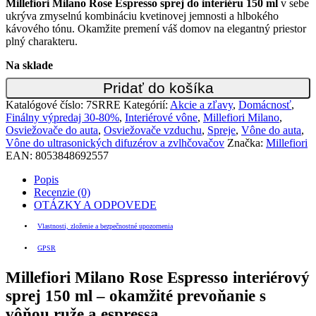
Millefiori Milano Rose Espresso sprej do interiéru 150 ml
v sebe
ukrýva zmyselnú kombináciu kvetinovej jemnosti a hlbokého
kávového tónu. Okamžite premení váš domov na elegantný priestor
plný charakteru.
Na sklade
Pridať do košíka
Katalógové číslo:
7SRRE
Kategórií:
Akcie a zľavy
,
Domácnosť
,
Finálny výpredaj 30-80%
,
Interiérové vône
,
Millefiori Milano
,
Osviežovače do auta
,
Osviežovače vzduchu
,
Spreje
,
Vône do auta
,
Vône do ultrasonických difuzérov a zvlhčovačov
Značka:
Millefiori
EAN:
8053848692557
Popis
Recenzie (0)
OTÁZKY A ODPOVEDE
Vlastnosti, zloženie a bezpečnostné upozornenia
GPSR
Millefiori Milano Rose Espresso interiérový
sprej 150 ml – okamžité prevoňanie s
vôňou ruže a espressa