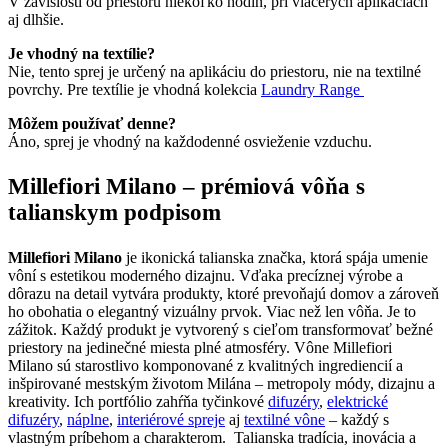
V závislosti od priestoru niekoľko hodín, pri viacerých aplikáciách
aj dlhšie.
Je vhodný na textílie?
Nie, tento sprej je určený na aplikáciu do priestoru, nie na textilné
povrchy. Pre textílie je vhodná kolekcia
Laundry Range
Môžem používať denne?
Áno, sprej je vhodný na každodenné osvieženie vzduchu.
Millefiori Milano – prémiová vôňa s
talianskym podpisom
Millefiori Milano
je ikonická talianska značka, ktorá spája umenie
vôní s estetikou moderného dizajnu. Vďaka precíznej výrobe a
dôrazu na detail vytvára produkty, ktoré prevoňajú domov a zároveň
ho obohatia o elegantný vizuálny prvok. Viac než len vôňa. Je to
zážitok. Každý produkt je vytvorený s cieľom transformovať bežné
priestory na jedinečné miesta plné atmosféry. Vône Millefiori
Milano sú starostlivo komponované z kvalitných ingrediencií a
inšpirované mestským životom Milána – metropoly módy, dizajnu a
kreativity. Ich portfólio zahŕňa tyčinkové
difuzéry
,
elektrické
difuzéry
,
náplne
,
interiérové spreje
aj
textilné vône
– každý s
vlastným príbehom a charakterom. Talianska tradícia, inovácia a