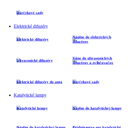
Darčekové sady
Elektrické difuzéry
Náplne do elektrických
Elektrické difuzéry
difuzérov
Vône do ultrasonických
Ultrasonické difuzéry
difuzérov a zvlhčovačov
Elektrické difuzéry do auta
Darčekové sady
Katalytické lampy
Katalytické lampy
Náplne do katalytickej lampy
Náplne do katalytickej lampy
Príslušenstvo pre katalytické