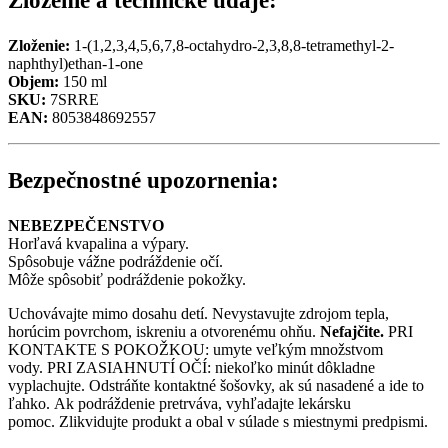
Zloženie a technické údaje:
Zloženie:
1-(1,2,3,4,5,6,7,8-octahydro-2,3,8,8-tetramethyl-2-
naphthyl)ethan-1-one
Objem:
150 ml
SKU:
7SRRE
EAN:
8053848692557
Bezpečnostné upozornenia:
NEBEZPEČENSTVO
Horľavá kvapalina a výpary.
Spôsobuje vážne podráždenie očí.
Môže spôsobiť podráždenie pokožky.
Uchovávajte mimo dosahu detí. Nevystavujte zdrojom tepla,
horúcim povrchom, iskreniu a otvorenému ohňu.
Nefajčite.
PRI
KONTAKTE S POKOŽKOU: umyte veľkým množstvom
vody. PRI ZASIAHNUTÍ OČÍ: niekoľko minút dôkladne
vyplachujte. Odstráňte kontaktné šošovky, ak sú nasadené a ide to
ľahko. Ak podráždenie pretrváva, vyhľadajte lekársku
pomoc. Zlikvidujte produkt a obal v súlade s miestnymi predpismi.