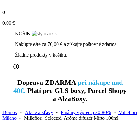
Doprava ZDARMA
pri nákupe nad
40€.
Platí pre GLS boxy, Parcel Shopy
a AlzaBoxy.
Domov
»
Akcie a zľavy
»
Finálny výpredaj 30-80%
»
Millefiori
Milano
» Millefiori, Selected, Aróma difuzér Mirto 100ml
Millefiori, Selected, Aróma
difuzér Mirto 100ml
-30%
26,90
€
18,85
€
NA SKLADE
Pridať do košíka
Katalógové číslo:
22PDMI