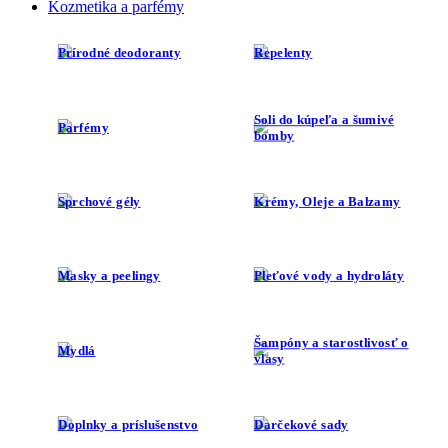
Prírodné deodoranty
Repelenty
Soli do kúpeľa a šumivé
Parfémy
bomby
Sprchové gély
Krémy, Oleje a Balzamy
Masky a peelingy
Pleťové vody a hydroláty
Šampóny a starostlivosť o
Mydlá
vlasy
Doplnky a príslušenstvo
Darčekové sady