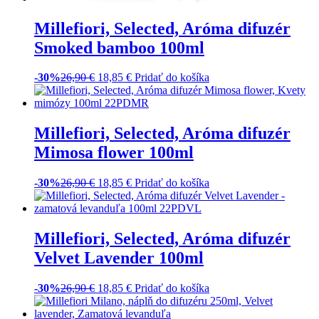
Pridať do košíka
Millefiori, Selected, Cedar
Náplň do difuzéra 250ml
Hodnotenie
5.00
z 5
-30%
18,90
€
13,25
€
Pridať do košíka
Millefiori, Selected, Aróma
difuzér Sweet Narcissus 100ml
-40%
26,90
€
16,15
€
Pridať do košíka
Millefiori, Selected, Aróma
difuzér Cedar – cedrové drevo
100ml
-30%
26,90
€
18,85
€