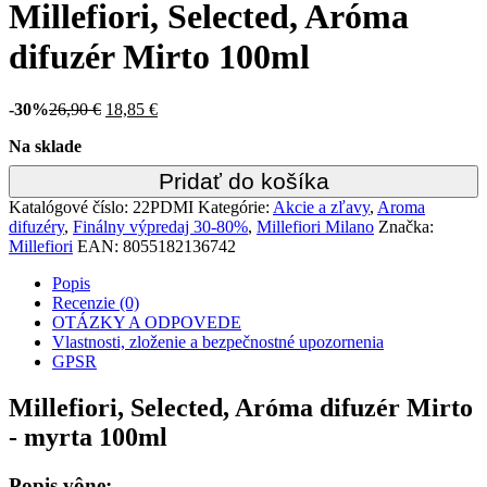
Kategórie:
Akcie a zľavy
,
Aroma difuzéry
,
Finálny výpredaj 30-
80%
,
Millefiori Milano
Značka:
Millefiori
EAN:
8055182136742
POPIS
RECENZIE (0)
OTÁZKY A ODPOVEDE
VLASTNOSTI, ZLOŽENIE A BEZPEČNOSTNÉ
UPOZORNENIA
GPSR
Millefiori, Selected, Aróma difuzér Mirto
- myrta 100ml
Popis vône:
Vôňa pripomína prechádzku po lesnej ceste s intenzívnou vôňou
myrty, ktorá je doplnená o tóny sladkého jazmínu, ruží a orgovánu.
Vôňa Millefiori Milano z rady Selected je sviežou citrusovou vôňou
vhodnou pre dámy aj pánov pre každé ročné obdobie.
Vrchné tóny: citrón, bergamot, myrta
Stredné tóny: jazmín, ruža, ľalia