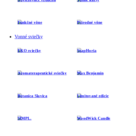
Funkčné vône
Prírodné vône
Vonné sviečky
EKO sviečky
SoapHoria
Aromaterapeutické sviečky
Max Benjamin
Botanica Slavica
Limitované edície
SIMPL.
WoodWick Candle
Yankee Candle
Doplnky k sviečkam