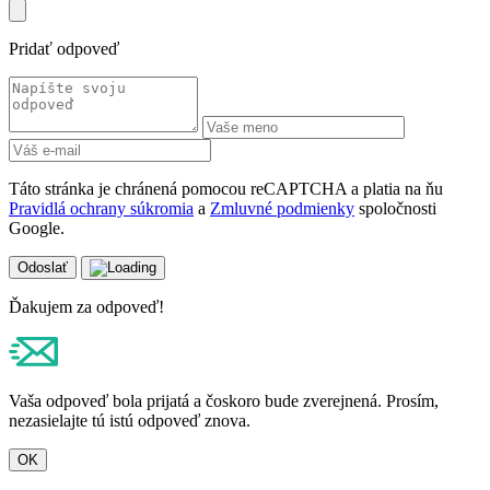
Táto stránka je chránená pomocou reCAPTCHA a platia na ňu
Pravidlá ochrany súkromia
a
Zmluvné podmienky
spoločnosti
Google.
Odoslať
Ďakujem za odpoveď!
Vaša odpoveď bola prijatá a čoskoro bude zverejnená. Prosím,
nezasielajte tú istú odpoveď znova.
OK
Chyba
An error occurred when saving your answer. Please report it to the
website administrator. Additional information: