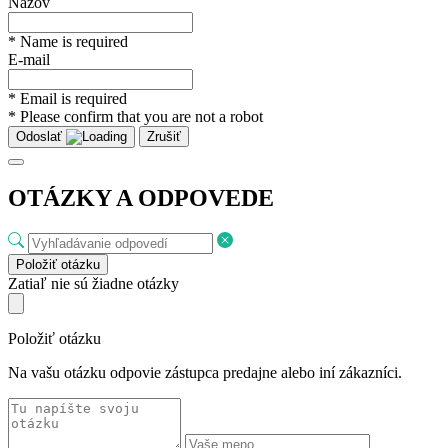
OTÁZKY A ODPOVEDE
Položiť otázku
Zatiaľ nie sú žiadne otázky
Položiť otázku
Na vašu otázku odpovie zástupca predajne alebo iní zákazníci.
Táto stránka je chránená pomocou reCAPTCHA a platia na ňu
Pravidlá ochrany súkromia
a
Zmluvné podmienky
spoločnosti
Google.