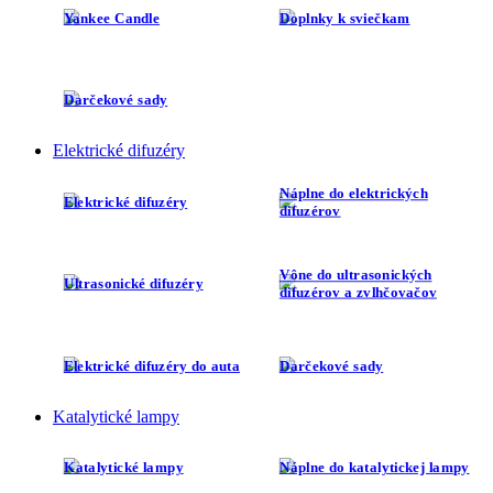
Darčekové sady
Elektrické difuzéry
Náplne do elektrických
Elektrické difuzéry
difuzérov
Vône do ultrasonických
Ultrasonické difuzéry
difuzérov a zvlhčovačov
Elektrické difuzéry do auta
Darčekové sady
Katalytické lampy
Katalytické lampy
Náplne do katalytickej lampy
Náplne do katalytickej lampy
Príslušenstvo pre katalytické