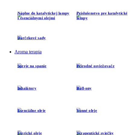
s esenciálnymi olejmi
lampy
Darčekové sady
Aroma terapia
Spreje na spanie
Prírodné osviežovače
Inhalátory
Roll-ony
Esenciálne oleje
Vonné oleje
Éterické oleje
Terapeutické sviečky