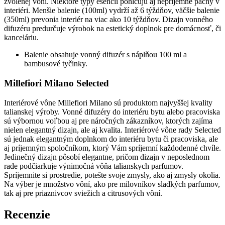
Millefiori Milano Selected
Interiérové vône Millefiori Milano sú produktom najvyššej kvality
talianskej výroby. Vonné difuzéry do interiéru bytu alebo pracoviska
sú výbornou voľbou aj pre náročných zákazníkov, ktorých zajíma
nielen elegantný dizajn, ale aj kvalita. Interiérové vône rady Selected
sú jednak elegantným doplnkom do interiéru bytu či pracoviska, ale
aj príjemným spoločníkom, ktorý Vám spríjemní každodenné chvíle.
Jedinečný dizajn pôsobí elegantne, pričom dizajn v neposlednom
rade podčiarkuje výnimočná vôňa talianskych parfumov.
Spríjemnite si prostredie, potešte svoje zmysly, ako aj zmysly okolia.
Na výber je množstvo vôní, ako pre milovníkov sladkých parfumov,
tak aj pre priaznivcov sviežich a citrusových vôní.
Recenzie
Žiadne recenzie na zobrazenie
Pridajte recenziu pomocou formulára nižšie:
Millefiori,