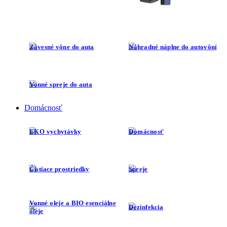
Závesné vône do auta
Náhradné náplne do autovôní
Vonné spreje do auta
Domácnosť
EKO vychytávky
Domácnosť
Čistiace prostriedky
Spreje
Vonné oleje a BIO esenciálne
Dezinfekcia
oleje
Kozmetika a parfémy