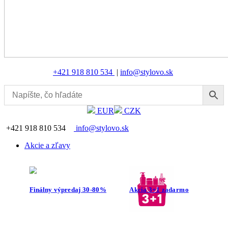
+421 918 810 534
|
info@stylovo.sk
EUR
CZK
+421 918 810 534
info@stylovo.sk
Akcie a zľavy
Finálny výpredaj 30-80%
Akcia 3+1 zadarmo
Produkty s končiacou
Doprava zdarma