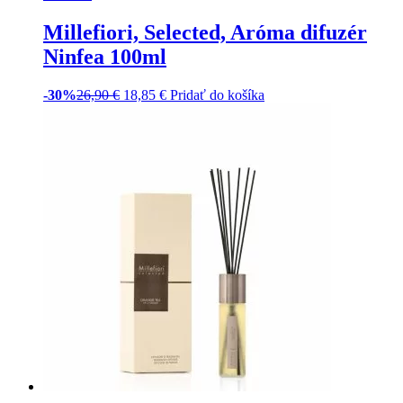
-30%
18,90
€
13,25
€
Viac info
EUR
CZK
+421 918 810 534
|
info@stylovo.sk
Stylovo.sk, s.r.o.
, Škultétyho 469/4, 036 01 Martin IČO: 48097454,
DIČ: 2120044564, IČ DPH: SK2120044564
O nás
Poštovné a doprava
Obchodné podmienky
Ochrana osobných údajov
Reklamačný poriadok
Reklamačný formulár
Odstúpiť od zmluvy tu
Všeobecné pravidlá súťaží
Nastavenia cookies