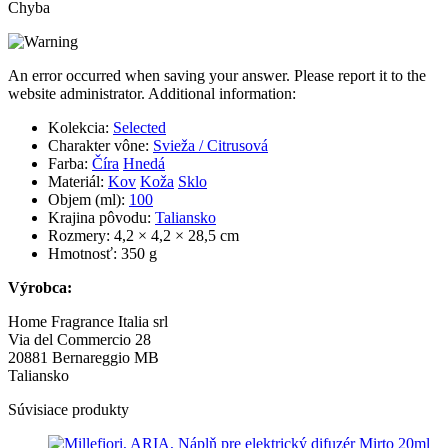
Kolekcia:
Selected
Charakter vône:
Svieža / Citrusová
Farba:
Číra
Hnedá
Materiál:
Kov
Koža
Sklo
Objem (ml):
100
Krajina pôvodu:
Taliansko
Rozmery: 4,2 × 4,2 × 28,5 cm
Hmotnosť: 350 g
Výrobca:
Home Fragrance Italia srl
Via del Commercio 28
20881 Bernareggio MB
Taliansko
Súvisiace produkty
Millefiori, ARIA, Náplň do
elektrického difuzéra Mirto
-40%
8,90
€
5,35
€
Pridať do košíka