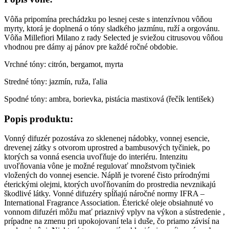
Spodné tóny: ambra, borievka, pistácia mastixová (řečík lentišek)
Popis produktu:
Vonný difuzér pozostáva zo sklenenej nádobky, vonnej esencie,
drevenej zátky s otvorom uprostred a bambusových tyčiniek, po
ktorých sa vonná esencia uvoľňuje do interiéru. Intenzitu
uvoľňovania vône je možné regulovať množstvom tyčiniek
vložených do vonnej esencie. Náplň je tvorené čisto prírodnými
éterickými olejmi, ktorých uvoľňovaním do prostredia nevznikajú
škodlivé látky. Vonné difuzéry spĺňajú náročné normy IFRA –
International Fragrance Association. Éterické oleje obsiahnuté vo
vonnom difuzéri môžu mať priaznivý vplyv na výkon a sústredenie ,
prípadne na zmenu pri upokojovaní tela i duše, čo priamo závisí na
zvolenej vôni. Niektoré typy esencií pohlcujú aj nepríjemné pachy v
interiéri. Menšie balenie (100ml) vydrží až 6 týždňov, väčšie balenie
(350ml) prevonia interiér na viac ako 10 týždňov. Dizajn vonného
difuzéru predurčuje výrobok na estetický doplnok pre domácnosť, či
kanceláriu.
Balenie obsahuje vonný difuzér s náplňou 100 ml a
bambusové tyčinky.