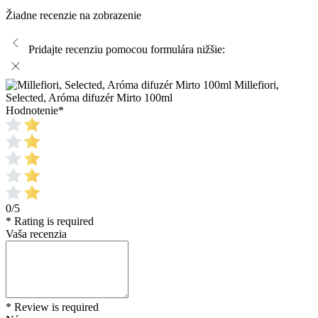
Selected, Aróma difuzér Mirto 100ml
Hodnotenie
*
0/5
* Rating is required
Vaša recenzia
* Review is required
Názov
* Name is required
E-mail
* Email is required
* Please confirm that you are not a robot
Odoslať
Zrušiť