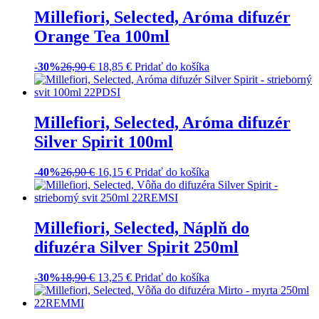
Prihláste sa
k odberu noviniek
PRIHLÁSIŤ