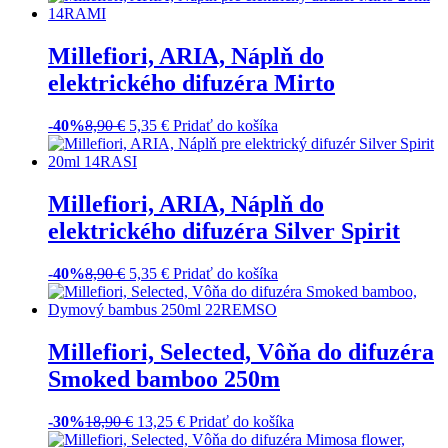
Millefiori, ARIA, Náplň do
elektrického difuzéra Silver
Spirit
-40%
8,90
€
5,35
€
Pridať do košíka
Millefiori, Selected, Vôňa do
difuzéra Smoked bamboo 250m
-30%
18,90
€
13,25
€
Pridať do košíka
Millefiori, Selected, Vôňa do
difuzéra Mimosa flower 250ml
-30%
18,90
€
13,25
€
Pridať do košíka
Millefiori, Selected, Aróma