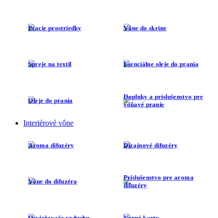
Pracie prostriedky
Vône do skrine
Spreje na textil
Esenciálne oleje do prania
Doplnky a príslušenstvo pre
Oleje do prania
voňavé pranie
Interiérové vône
Aroma difuzéry
Dizajnové difuzéry
Príslušenstvo pre aroma
Vône do difuzéra
difuzéry
Osviežovače vzduchu
Vonné karty