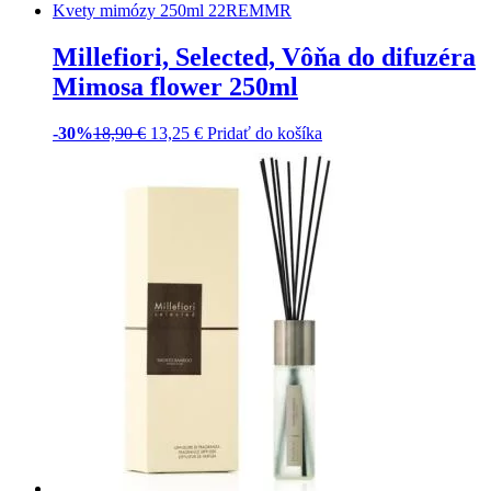
difuzér Smoked bamboo 100ml
-30%
26,90
€
18,85
€
Pridať do košíka
Millefiori, Selected, Aróma
difuzér Mimosa flower 100ml
-30%
26,90
€
18,85
€
Pridať do košíka
Millefiori, Selected, Aróma
difuzér Velvet Lavender 100ml
-30%
26,90
€
18,85
€
Pridať do košíka
Millefiori, Selected, Náplň do
difuzéra Velvet lavender 250ml
-30%
18,90
€
13,25
€