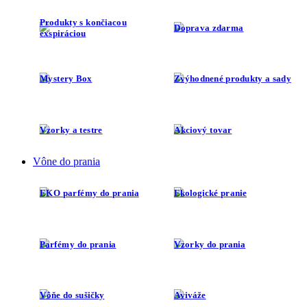
exspiráciou
Mystery Box
Zvýhodnené produkty a sady
Vzorky a testre
Akciový tovar
Vône do prania
EKO parfémy do prania
Ekologické pranie
Parfémy do prania
Vzorky do prania
Vôňe do sušičky
Aviváže