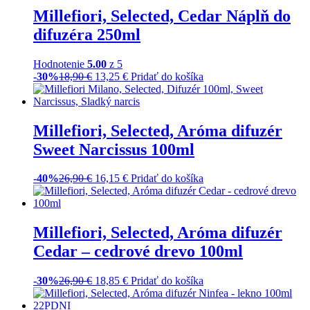
difuzéra Silver Spirit 250ml
-30%
18,90
€
13,25
€
Pridať do košíka
Millefiori, Selected, Náplň do
difuzéra Mirto 250ml
-40%
18,90
€
11,35
€
Pridať do košíka
Millefiori, Selected, Náplň do
difuzéra Ninfea 250ml
Hodnotenie
5.00
z 5
-50%
18,90
€
9,45
€
Pridať do košíka
Millefiori, Selected, Náplň do
difuzéra Orange Tea 250ml