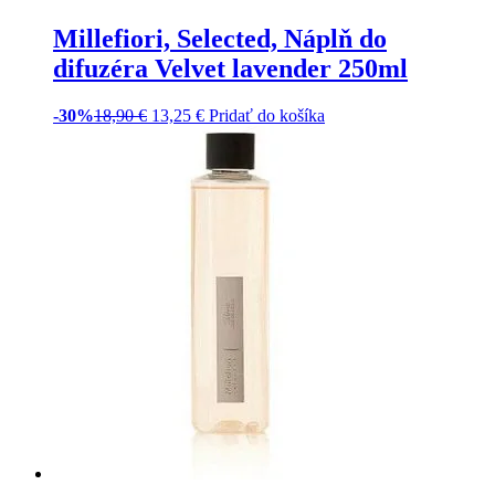
Pridať do košíka
Millefiori, Selected, Aróma
difuzér Ninfea 100ml
-30%
26,90
€
18,85
€
Pridať do košíka
Millefiori, Selected, Aróma
difuzér Orange Tea 100ml
-30%
26,90
€
18,85
€
Pridať do košíka
Millefiori, Selected, Aróma
difuzér Silver Spirit 100ml
-40%
26,90
€
16,15
€
Pridať do košíka
Millefiori, Selected, Náplň do