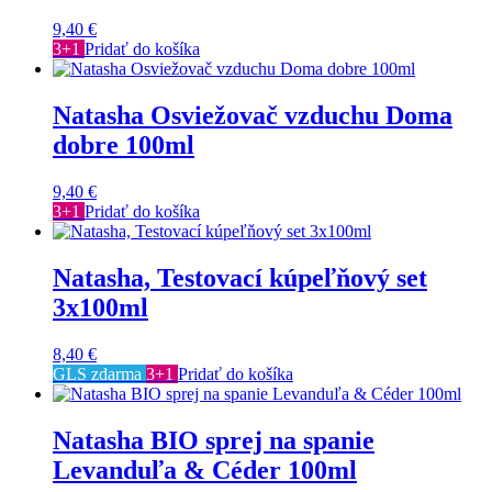
9,40
€
3+1
Pridať do košíka
Natasha Osviežovač vzduchu Doma
dobre 100ml
9,40
€
3+1
Pridať do košíka
Natasha, Testovací kúpeľňový set
3x100ml
8,40
€
GLS zdarma
3+1
Pridať do košíka
Natasha BIO sprej na spanie
Levanduľa & Céder 100ml