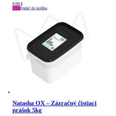
6,00
€
3+1
Pridať do košíka
Natasha OX – Zázračný čistiaci
prášok 5kg