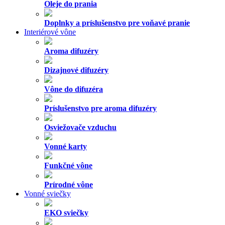
Oleje do prania
Doplnky a príslušenstvo pre voňavé pranie
Interiérové vône
Aroma difuzéry
Dizajnové difuzéry
Vône do difuzéra
Príslušenstvo pre aroma difuzéry
Osviežovače vzduchu
Vonné karty
Funkčné vône
Prírodné vône
Vonné sviečky
EKO sviečky