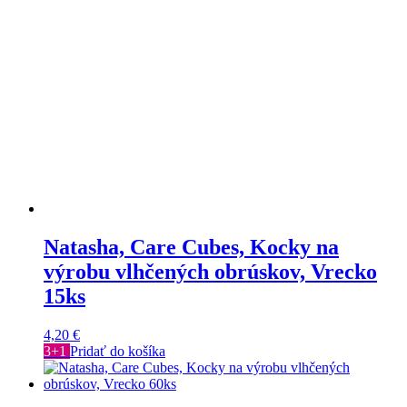
Natasha, Care Cubes, Kocky na
výrobu vlhčených obrúskov, Vrecko
15ks
4,20
€
3+1
Pridať do košíka