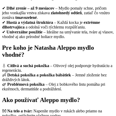
✔
Dlhé zrenie – až 9 mesiacov
– Mydlo pomaly schne, pričom
jeho vonkajšia vrstva získava
zlatohnedý odtieň
, zatiaľ čo vnútro
zostáva
tmavozelené
.
✔
Hustá a výdatná štruktúra
– Každá kocka je
extrémne
dlhotrvajúca
a odolná voči rýchlemu rozpúšťaniu.
✔
Univerzálne použitie
– Ideálne na umývanie tela, tváre aj vlasov,
vhodné aj ako prírodné holiace mydlo.
Pre koho je Natasha Aleppo mydlo
vhodné?
💧
Citlivá a suchá pokožka
– Olivový olej podporuje hydratáciu a
regeneráciu.
👶
Detská pokožka a pokožka bábätiek
– Jemné zloženie bez
dráždivých látok.
🌿
Problémová pokožka
– Olej z bobkového listu pomáha pri
ekzémoch, dermatitíde a podráždení.
Ako používať Aleppo mydlo?
👐
Na telo a tvár:
Napeníte mydlo v rukách alebo priamo na
pokožku, opláchnite vlažnou vodou.