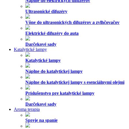
Náplne do elektrických difuzérov
Ultrasonické difuzéry
Vône do ultrasonických difuzérov a zvlhčovačov
Elektrické difuzéry do auta
Darčekové sady
Katalytické lampy
Katalytické lampy
Náplne do katalytickej lampy
Náplne do katalytickej lampy s esenciálnymi olejmi
Príslušenstvo pre katalytické lampy
Darčekové sady
Aroma terapia
Spreje na spanie