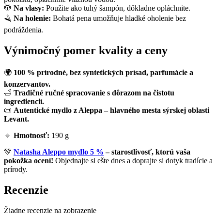
💆
Na vlasy:
Použite ako tuhý šampón, dôkladne opláchnite.
🪒
Na holenie:
Bohatá pena umožňuje hladké oholenie bez
podráždenia.
Výnimočný pomer kvality a ceny
🌍
100 % prírodné, bez syntetických prísad, parfumácie a
konzervantov.
🛁
Tradičné ručné spracovanie s dôrazom na čistotu
ingrediencií.
📜
Autentické mydlo z Aleppa – hlavného mesta sýrskej oblasti
Levant.
🔹
Hmotnosť:
190 g
💚
Natasha Aleppo mydlo 5 %
– starostlivosť, ktorú vaša
pokožka ocení!
Objednajte si ešte dnes a doprajte si dotyk tradície a
prírody.
Recenzie
Žiadne recenzie na zobrazenie