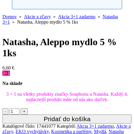
Domov
»
Akcie a zľavy
»
Akcia 3+1 zadarmo
»
Natasha
3+1
» Natasha, Aleppo mydlo 5 % 1ks
Natasha, Aleppo mydlo 5 %
1ks
6,60
€
3+1
Na sklade
3 + 1 na všetky produkty značky Soaphoria a Natasha. Každý 4.
najlacnejší produkt máte od nás ako darček.
Quantity
Pridať do košíka
Katalógové číslo:
17441077
Kategórií:
Akcia 3+1 zadarmo
,
Akcie a
zľavy
,
EKO vychytávky
,
Kozmetika a parfémy
,
Mydlá
,
Natasha