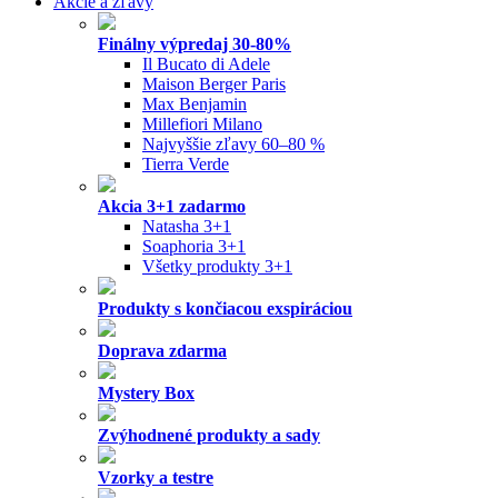
Akcie a zľavy
Finálny výpredaj 30-80%
Il Bucato di Adele
Maison Berger Paris
Max Benjamin
Millefiori Milano
Najvyššie zľavy 60–80 %
Tierra Verde
Akcia 3+1 zadarmo
Natasha 3+1
Soaphoria 3+1
Všetky produkty 3+1
Produkty s končiacou exspiráciou
Doprava zdarma
Mystery Box
Zvýhodnené produkty a sady
Vzorky a testre