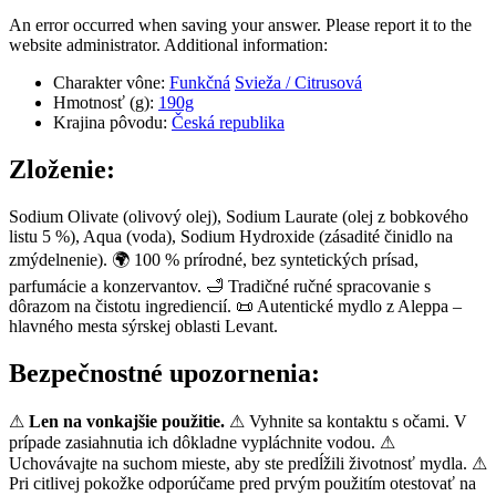
An error occurred when saving your answer. Please report it to the
website administrator. Additional information:
Charakter vône:
Funkčná
Svieža / Citrusová
Hmotnosť (g):
190g
Krajina pôvodu:
Česká republika
Zloženie:
Sodium Olivate (olivový olej), Sodium Laurate (olej z bobkového
listu 5 %), Aqua (voda), Sodium Hydroxide (zásadité činidlo na
zmýdelnenie). 🌍 100 % prírodné, bez syntetických prísad,
parfumácie a konzervantov. 🛁 Tradičné ručné spracovanie s
dôrazom na čistotu ingrediencií. 📜 Autentické mydlo z Aleppa –
hlavného mesta sýrskej oblasti Levant.
Bezpečnostné upozornenia:
⚠
Len na vonkajšie použitie.
⚠ Vyhnite sa kontaktu s očami. V
prípade zasiahnutia ich dôkladne vypláchnite vodou. ⚠
Uchovávajte na suchom mieste, aby ste predĺžili životnosť mydla. ⚠
Pri citlivej pokožke odporúčame pred prvým použitím otestovať na