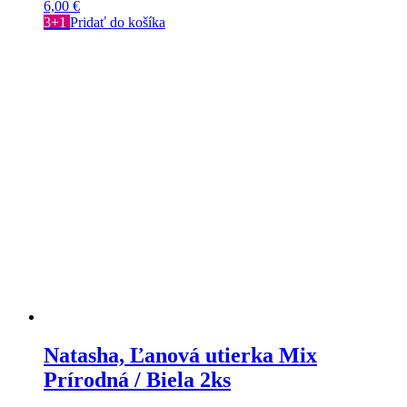
6,00
€
3+1
Pridať do košíka
Natasha, Ľanová utierka Mix
Prírodná / Biela 2ks