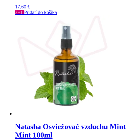
17,60
€
3+1
Pridať do košíka
Natasha Osviežovač vzduchu Mint
Mint 100ml