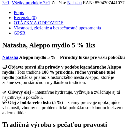
3+1
,
Všetky produkty 3+1
Značka:
Natasha
EAN:
8594207441077
Popis
Recenzie (0)
OTÁZKY A ODPOVEDE
Vlastnosti, zloženie a bezpečnostné upozornenia
GPSR
Natasha, Aleppo mydlo 5 % 1ks
Natasha
Aleppo mydlo 5 % – Prírodný luxus pre vašu pokožku
🛁
Objavte pravú silu prírody v podobe legendárneho Aleppo
mydla!
Toto tradičné
100 % prírodné, ručne vyrábané tuhé
mydlo
pochádza priamo z historického mesta Aleppo, ktoré je
známe svojou stáročnou mydlárskou tradíciou.
🌿
Olivový olej
– intenzívne hydratuje, vyživuje a zvláčňuje aj tú
najcitlivejšiu pokožku.
🍃
Olej z bobkového listu (5 %)
– známy pre svoje upokojujúce
vlastnosti, vhodný na problematickú pokožku so sklonom k ekzému
a dermatitíde.
Tradičná výroba s pečaťou pravosti