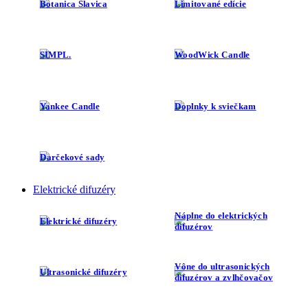
Botanica Slavica
Limitované edície
SIMPL.
WoodWick Candle
Yankee Candle
Doplnky k sviečkam
Darčekové sady
Elektrické difuzéry
Náplne do elektrických
Elektrické difuzéry
difuzérov
Vône do ultrasonických
Ultrasonické difuzéry
difuzérov a zvlhčovačov