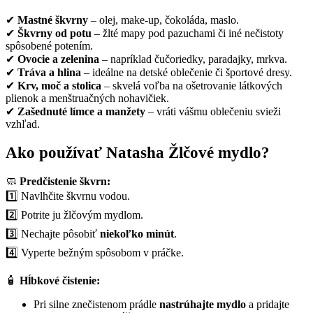
✔
Mastné škvrny
– olej, make-up, čokoláda, maslo.
✔
Škvrny od potu
– žlté mapy pod pazuchami či iné nečistoty
spôsobené potením.
✔
Ovocie a zelenina
– napríklad čučoriedky, paradajky, mrkva.
✔
Tráva a hlina
– ideálne na detské oblečenie či športové dresy.
✔
Krv, moč a stolica
– skvelá voľba na ošetrovanie látkových
plienok a menštruačných nohavičiek.
✔
Zašednuté límce a manžety
– vráti vášmu oblečeniu svieži
vzhľad.
Ako používať Natasha Žlčové mydlo?
🧼
Predčistenie škvrn:
1️⃣ Navlhčite škvrnu vodou.
2️⃣ Potrite ju žlčovým mydlom.
3️⃣ Nechajte pôsobiť
niekoľko minút
.
4️⃣ Vyperte bežným spôsobom v práčke.
🧴
Hĺbkové čistenie:
Pri silne znečistenom prádle
nastrúhajte mydlo
a pridajte