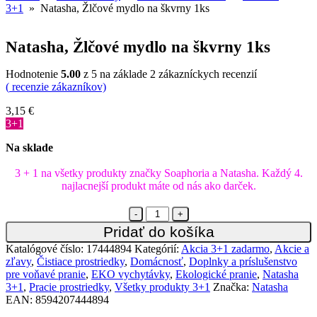
3+1
» Natasha, Žlčové mydlo na škvrny 1ks
Natasha, Žlčové mydlo na škvrny 1ks
Hodnotenie
5.00
z 5 na základe
2
zákazníckych recenzií
(
recenzie zákazníkov)
3,15
€
3+1
Na sklade
3 + 1 na všetky produkty značky Soaphoria a Natasha. Každý 4.
najlacnejší produkt máte od nás ako darček.
Quantity
Pridať do košíka
Katalógové číslo:
17444894
Kategórií:
Akcia 3+1 zadarmo
,
Akcie a
zľavy
,
Čistiace prostriedky
,
Domácnosť
,
Doplnky a príslušenstvo
pre voňavé pranie
,
EKO vychytávky
,
Ekologické pranie
,
Natasha
3+1
,
Pracie prostriedky
,
Všetky produkty 3+1
Značka:
Natasha
EAN:
8594207444894