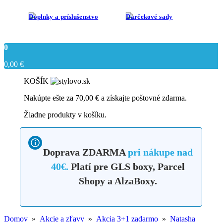
Doplnky a príslušenstvo
Darčekové sady
0
0,00
€
KOŠÍK
Nakúpte ešte za
70,00
€
a získajte poštovné zdarma.
Žiadne produkty v košíku.
Doprava ZDARMA
pri nákupe nad
40€.
Platí pre GLS boxy, Parcel
Shopy a AlzaBoxy.
Domov
»
Akcie a zľavy
»
Akcia 3+1 zadarmo
»
Natasha