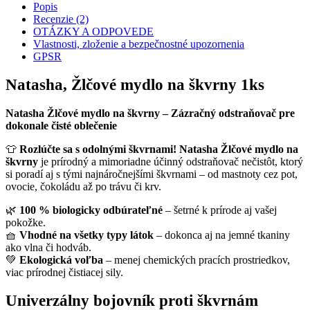
Popis
Recenzie (2)
OTÁZKY A ODPOVEDE
Vlastnosti, zloženie a bezpečnostné upozornenia
GPSR
Natasha, Žlčové mydlo na škvrny 1ks
Natasha Žlčové mydlo na škvrny – Zázračný odstraňovač pre
dokonale čisté oblečenie
👕
Rozlúčte sa s odolnými škvrnami!
Natasha Žlčové mydlo na
škvrny
je prírodný a mimoriadne účinný odstraňovač nečistôt, ktorý
si poradí aj s tými najnáročnejšími škvrnami – od mastnoty cez pot,
ovocie, čokoládu až po trávu či krv.
🌿
100 % biologicky odbúrateľné
– šetrné k prírode aj vašej
pokožke.
🧺
Vhodné na všetky typy látok
– dokonca aj na jemné tkaniny
ako vlna či hodváb.
💚
Ekologická voľba
– menej chemických pracích prostriedkov,
viac prírodnej čistiacej sily.
Univerzálny bojovník proti škvrnám