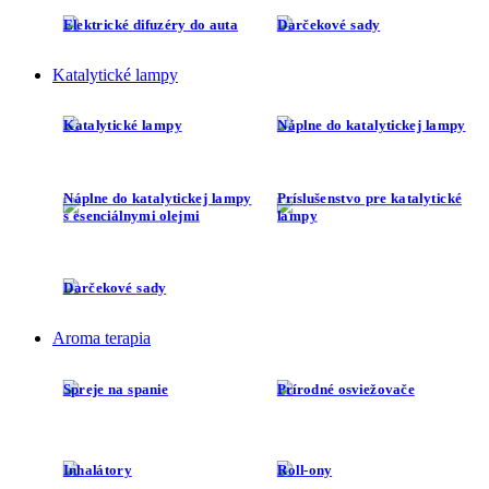
Elektrické difuzéry do auta
Darčekové sady
Katalytické lampy
Katalytické lampy
Náplne do katalytickej lampy
Náplne do katalytickej lampy
Príslušenstvo pre katalytické
s esenciálnymi olejmi
lampy
Darčekové sady
Aroma terapia
Spreje na spanie
Prírodné osviežovače
Inhalátory
Roll-ony