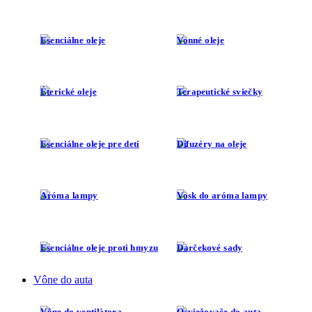
Esenciálne oleje
Vonné oleje
Éterické oleje
Terapeutické sviečky
Esenciálne oleje pre deti
Difuzéry na oleje
Aróma lampy
Vosk do aróma lampy
Esenciálne oleje proti hmyzu
Darčekové sady
Vône do auta
Vône do ventilátora
Osviežovače do auta