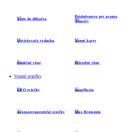
Príslušenstvo pre aroma
Vône do difuzéra
difuzéry
Osviežovače vzduchu
Vonné karty
Funkčné vône
Prírodné vône
Vonné sviečky
EKO sviečky
SoapHoria
Aromaterapeutické sviečky
Max Benjamin