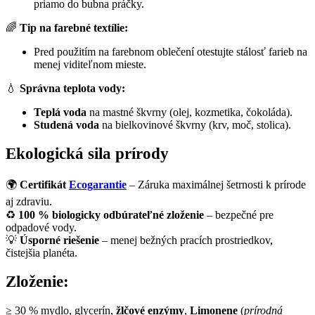
priamo do bubna práčky.
🌈
Tip na farebné textílie:
Pred použitím na farebnom oblečení otestujte stálosť farieb na
menej viditeľnom mieste.
💧
Správna teplota vody:
Teplá voda
na mastné škvrny (olej, kozmetika, čokoláda).
Studená voda
na bielkovinové škvrny (krv, moč, stolica).
Ekologická sila prírody
🌍
Certifikát
Ecogarantie
– Záruka maximálnej šetrnosti k prírode
aj zdraviu.
♻
100 % biologicky odbúrateľné zloženie
– bezpečné pre
odpadové vody.
💡
Úsporné riešenie
– menej bežných pracích prostriedkov,
čistejšia planéta.
Zloženie:
≥ 30 % mydlo, glycerín,
žlčové enzýmy
,
Limonene
(
prírodná