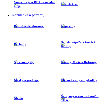
Vonné oleje a BIO esenciálne
Dezinfekcia
oleje
Kozmetika a parfémy
Prírodné deodoranty
Repelenty
Soli do kúpeľa a šumivé
Parfémy
bomby
Sprchové gély
Krémy, Oleje a Balzamy
Masky a peelingy
Pleťové vody a hydroláty
Šampóny a starostlivosť o
Mydlá
vlasy