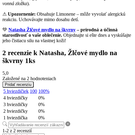
vonná zložka
).
⚠
Upozornenie:
Obsahuje Limonene – môže vyvolať alergickú
reakciu. Uchovávajte mimo dosahu detí.
💚
Natasha
Žlčové mydlo na škvrny
– prírodná a účinná
starostlivosť o vaše oblečenie.
Objednajte si ešte dnes a vyskúšajte
jeho čistiacu silu na vlastnej koži!
2 recenzie k
Natasha, Žlčové mydlo na
škvrny 1ks
5,0
Založené na 2 hodnoteniach
Pridať recenziu
5 hviezdičiek
100
100%
4 hviezdičky
0%
3 hviezdičky
0%
2 hviezdičky
0%
1 hviezdička
0%
1-2 z 2 recenzií