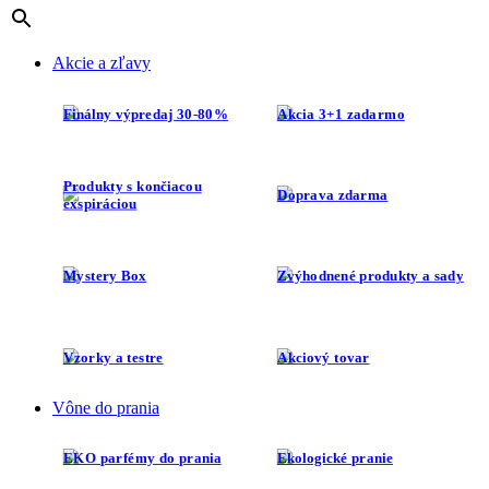
Akcie a zľavy
Finálny výpredaj 30-80%
Akcia 3+1 zadarmo
Produkty s končiacou
Doprava zdarma
exspiráciou
Mystery Box
Zvýhodnené produkty a sady
Vzorky a testre
Akciový tovar
Vône do prania
EKO parfémy do prania
Ekologické pranie