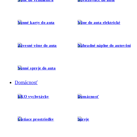
Vonné karty do auta
Vône do auta elektrické
Závesné vône do auta
Náhradné náplne do autovôní
Vonné spreje do auta
Domácnosť
EKO vychytávky
Domácnosť
Čistiace prostriedky
Spreje