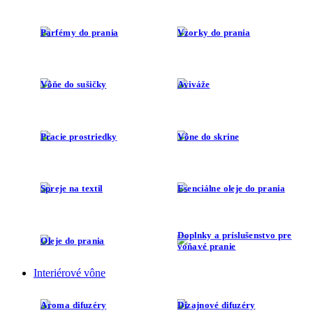
Parfémy do prania
Vzorky do prania
Vôňe do sušičky
Aviváže
Pracie prostriedky
Vône do skrine
Spreje na textil
Esenciálne oleje do prania
Doplnky a príslušenstvo pre
Oleje do prania
voňavé pranie
Interiérové vône
Aroma difuzéry
Dizajnové difuzéry