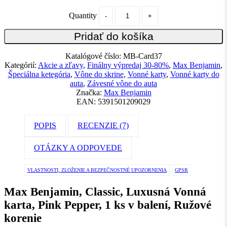
Quantity
Pridať do košíka
Katalógové číslo:
MB-Card37
Kategórií:
Akcie a zľavy
,
Finálny výpredaj 30-80%
,
Max Benjamin
,
Špeciálna ketegória
,
Vône do skrine
,
Vonné karty
,
Vonné karty do
auta
,
Závesné vône do auta
Značka:
Max Benjamin
EAN:
5391501209029
POPIS
RECENZIE (7)
OTÁZKY A ODPOVEDE
VLASTNOSTI, ZLOŽENIE A BEZPEČNOSTNÉ UPOZORNENIA
GPSR
Max Benjamin, Classic, Luxusná Vonná
karta, Pink Pepper, 1 ks v balení, Ružové
korenie