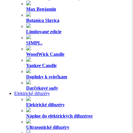
Max Benjamin
Botanica Slavica
Limitované edície
SIMPL.
WoodWick Candle
Yankee Candle
Doplnky k sviečkam
Darčekové sady
Elektrické difuzéry
Elektrické difuzéry
Náplne do elektrických difuzérov
Ultrasonické difuzéry