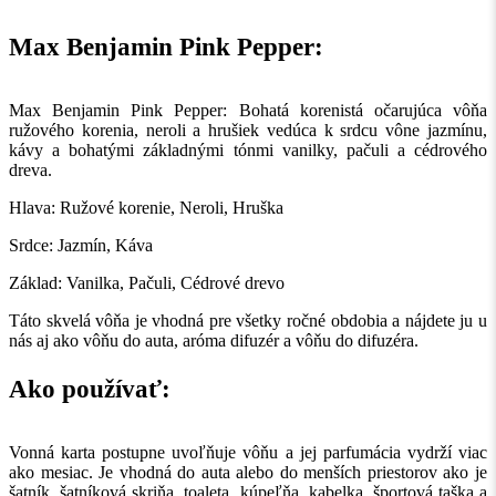
Max Benjamin Pink Pepper:
Max Benjamin Pink Pepper: Bohatá korenistá očarujúca vôňa
ružového korenia, neroli a hrušiek vedúca k srdcu vône jazmínu,
kávy a bohatými základnými tónmi vanilky, pačuli a cédrového
dreva.
Hlava: Ružové korenie, Neroli, Hruška
Srdce: Jazmín, Káva
Základ: Vanilka, Pačuli, Cédrové drevo
Táto skvelá vôňa je vhodná pre všetky ročné obdobia a nájdete ju u
nás aj ako vôňu do auta, aróma difuzér a vôňu do difuzéra.
Ako používať:
Vonná karta postupne uvoľňuje vôňu a jej parfumácia vydrží viac
ako mesiac. Je vhodná do auta alebo do menších priestorov ako je
šatník, šatníková skriňa, toaleta, kúpeľňa, kabelka, športová taška a