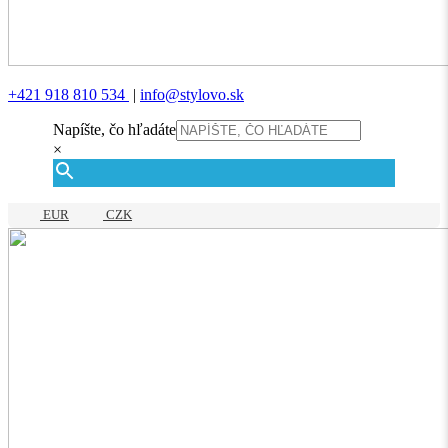
+421 918 810 534
|
info@stylovo.sk
Napíšte, čo hľadáte
×
EUR
CZK