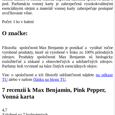
pod. Parfumácia vonnej karty je zabezpečená vysokokvalitnými
esenciálnymi olejmi a materiál vonnej karty zabezpečuje postupné
uvoľňovanie vône.
Počet: 1 ks v balení
O značke:
Filozofia spoločnosti Max Benjamin je ponúkať a vyrábať ručne
vyrobené produkty, ktoré sú vyrobené v Írsku zo 100% prírodných
zdrojov. Produkty spoločnosti Max Benjamin sú biologicky
rozložiteľné a získané z obnoviteľných a udržateľných zdrojov.
Parfumy boli vyvinuté na báze čistých esenciálnych olejov.
Viac o spoločnosti a ich filozofii udržateľnosti nájdete
na odkaze
TU
alebo v našom
článku na blogu TU
.
7 recenzií k
Max Benjamin, Pink Pepper,
Vonná karta
4,7
Založené na 7 hodnoteniach