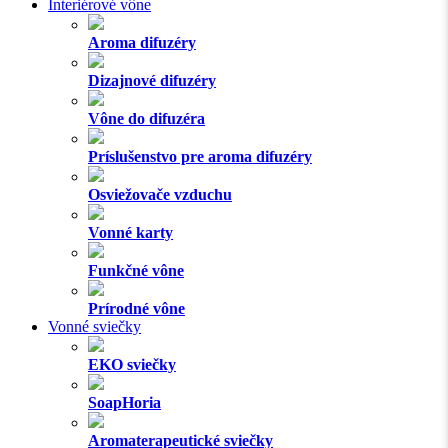
Interiérové vône
Aroma difuzéry
Dizajnové difuzéry
Vône do difuzéra
Príslušenstvo pre aroma difuzéry
Osviežovače vzduchu
Vonné karty
Funkčné vône
Prírodné vône
Vonné sviečky
EKO sviečky
SoapHoria
Aromaterapeutické sviečky