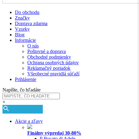
Do obchodu
Značky
Doprava zdarma
Vzorky
Blog
Informácie
O nás
Poštovné a doprava
Obchodné podmienky
Ochrana osobných údajov
Reklamačný poriadok
Všeobecné pravidlá súťaží
Prihlásenie
Napíšte, čo hľadáte
×
Akcie a zľavy
Finálny výpredaj 30-80%
Il Bucato di Adele