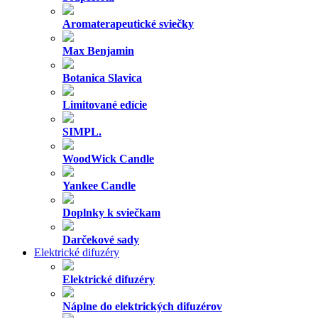
Aromaterapeutické sviečky
Max Benjamin
Botanica Slavica
Limitované edície
SIMPL.
WoodWick Candle
Yankee Candle
Doplnky k sviečkam
Darčekové sady
Elektrické difuzéry
Elektrické difuzéry
Náplne do elektrických difuzérov