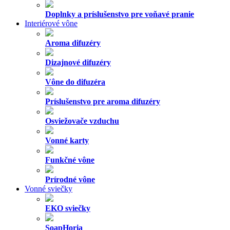
Doplnky a príslušenstvo pre voňavé pranie
Interiérové vône
Aroma difuzéry
Dizajnové difuzéry
Vône do difuzéra
Príslušenstvo pre aroma difuzéry
Osviežovače vzduchu
Vonné karty
Funkčné vône
Prírodné vône
Vonné sviečky
EKO sviečky
SoapHoria