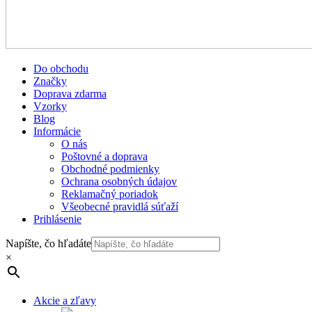
Do obchodu
Značky
Doprava zdarma
Vzorky
Blog
Informácie
O nás
Poštovné a doprava
Obchodné podmienky
Ochrana osobných údajov
Reklamačný poriadok
Všeobecné pravidlá súťaží
Prihlásenie
Napíšte, čo hľadáte
×
Akcie a zľavy