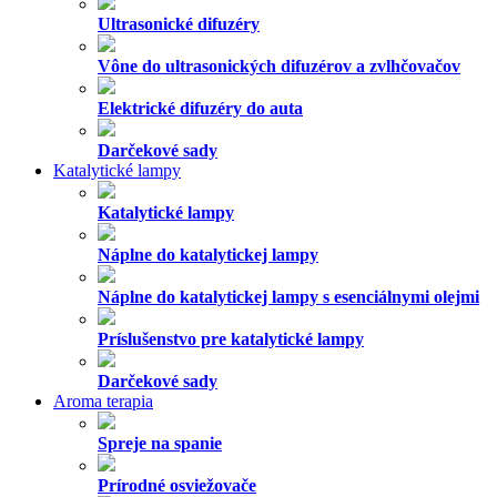
Ultrasonické difuzéry
Vône do ultrasonických difuzérov a zvlhčovačov
Elektrické difuzéry do auta
Darčekové sady
Katalytické lampy
Katalytické lampy
Náplne do katalytickej lampy
Náplne do katalytickej lampy s esenciálnymi olejmi
Príslušenstvo pre katalytické lampy
Darčekové sady
Aroma terapia
Spreje na spanie
Prírodné osviežovače