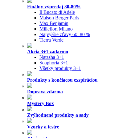
Finálny výpredaj 30-80%
Il Bucato di Adele
Maison Berger Paris
Max Benjamin
Millefiori Milano
Najvyššie zľavy 60–80 %
Tierra Verde
Akcia 3+1 zadarmo
Natasha 3+1
Soaphoria 3+1
Všetky produkty 3+1
Produkty s končiacou exspiráciou
Doprava zdarma
Mystery Box
Zvýhodnené produkty a sady
Vzorky a testre