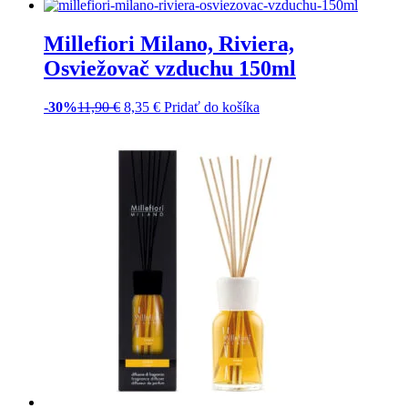
Espresso Aróma difuzér 100ml
-30%
22,90
€
16,05
€
Pridať do košíka
Millefiori Milano, Rose
Espresso Aróma olej 15ml
-30%
11,90
€
8,35
€
Pridať do košíka
Millefiori Milano, Rose
Espresso, Osviežovač vzduchu
150ml
-30%
11,90
€
8,35
€
Pridať do košíka
Millefiori Milano, Petali Di
Tabacco Náplň do difuzéra