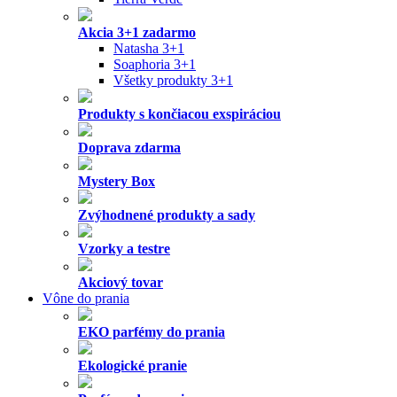
Vzorky do prania
Vôňe do sušičky
Aviváže
Pracie prostriedky
Vône do skrine
Spreje na textil
Esenciálne oleje do prania
Oleje do prania
Doplnky a príslušenstvo pre voňavé pranie
Interiérové vône
Aroma difuzéry
Dizajnové difuzéry
Vône do difuzéra