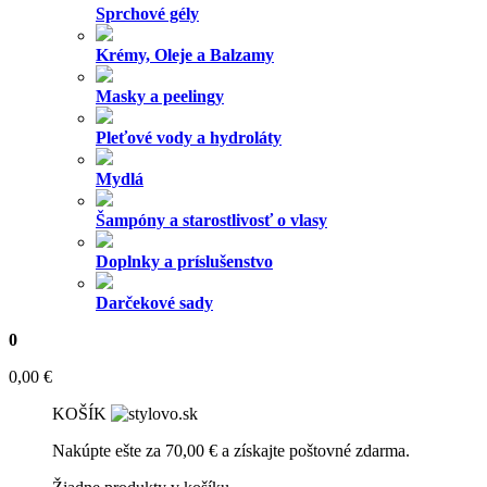
Domov
»
Akcie a zľavy
»
Finálny výpredaj 30-80%
»
Millefiori
Milano
» Millefiori, MILANO, Osviežovač vzduchu Lemon Grass
150ml
Millefiori, MILANO,
Osviežovač vzduchu Lemon
Grass 150ml
Hodnotenie
5.00
z 5 na základe
1
zákazníckej recenzie
(
1
recenzia zákazníka)
-30%
11,90
€
8,35
€
NA SKLADE
Quantity
Pridať do košíka
Katalógové číslo:
7SRLG
Kategórií:
Akcie a zľavy
,
Finálny výpredaj 30-80%
,
Interiérové
vône
,
Millefiori Milano
,
Osviežovače vzduchu
,
Spreje