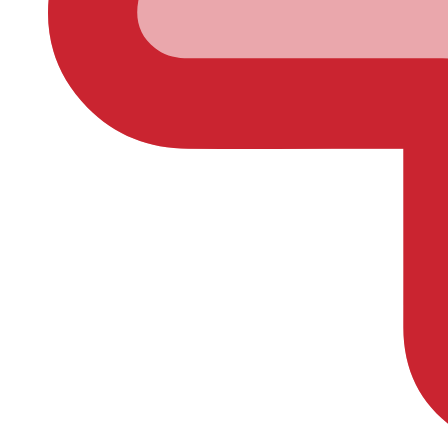
Millefiori, MILANO, Osviežovač vzduchu Lemon Grass 150ml
Hodnotenie
*
0/5
* Rating is required
Vaša recenzia
* Review is required
Názov
* Name is required
E-mail
* Email is required
* Please confirm that you are not a robot