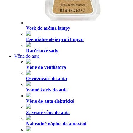
EKO vychytávky
Domácnosť
Čistiace prostriedky
Spreje
Vonné oleje a BIO esenciálne oleje
Dezinfekcia
Kozmetika a parfémy
Prírodné deodoranty
Repelenty
Parfémy
Soli do kúpeľa a šumivé bomby
Sprchové gély