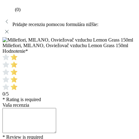
Odoslať
Zrušiť
OTÁZKY A ODPOVEDE
Položiť otázku
Zatiaľ nie sú žiadne otázky
Položiť otázku
Na vašu otázku odpovie zástupca predajne alebo iní zákazníci.
Táto stránka je chránená pomocou reCAPTCHA a platia na ňu
Pravidlá ochrany súkromia
a
Zmluvné podmienky
spoločnosti
Google.