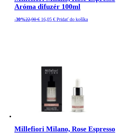
-30%
54,90
€
38,45
€
GLS zdarma
Pridať do košíka
Millefiori Milano, Petali Di
Tabacco Náplň do difuzéra
250ml
-30%
17,90
€
12,55
€
Pridať do košíka
Millefiori Milano, Petali Di
Tabacco Aróma difuzér 250ml
-30%
31,90
€
22,35
€
Pridať do košíka
Millefiori Milano, Ambra &
Rosa, Aróma difuzér 500ml