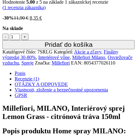
Popis vône Lemon Grass, Citrónová tráva:
Svieža vôňa citrónovej trávy, kvetu verbeny v ligotajúcej sa vode
dodáva živosť, energiu, vášeň a oživuje zmysly. Horúce slnko
prenikajúce svetlom a vzduchom s citrusovou sviežosťou. Vôňa
Millefiori z rady Milano je sviežou citrusovou vôňou vhodnou pre
ženy aj mužov najmä pre jarné a letné obdobie.
Vrchné tóny: limetka, bergamot, listy verbeny
Stredné tóny: rozmarín, pivonka
Spodné tóny: lotosový kvet
Millefiori MILANO:
Kolekcia MILANO od talianskeho výrobcu Millefiori je určená pre
tých, ktorí milujú kvalitné a intenzívne vône. Hlavnými znakmi tejto
kolekcie sú jednoduchosť a inšpirácia prírodou. Farebnosť
prevedení jednotlivých vôní pri tom umožňuje aj aplikáciu do
interiéru na základe vizuálnych preferencií zákazníka. Kolekcia
MILANO patrí medzi preferované aj preto, že obľúbené vône