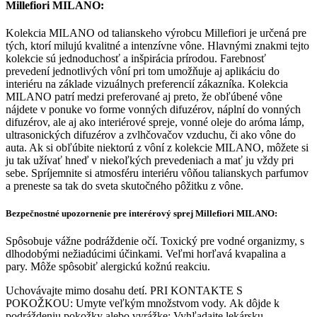
1 recenzia k
Millefiori, MILANO,
Osviežovač vzduchu Lemon Grass 150ml
5,0
Založené na 1 hodnotení
Pridať recenziu
5 hviezdičiek
100
100%
4 hviezdičky
0%
3 hviezdičky
0%
2 hviezdičky
0%
1 hviezdička
0%
1-1 z 1 recenzie