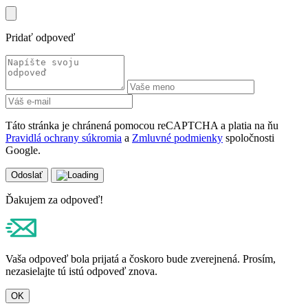
Kolekcia:
MILANO
Charakter vône:
Svieža / Citrusová
Farba:
Zelená
Žltá
Materiál:
Plast
Objem (ml):
150
Krajina pôvodu:
Taliansko
Rozmery: 4 × 4 × 17,2 cm
Hmotnosť: 156 g
Výrobca:
Home Fragrance Italia srl
Via del Commercio 28
20881 Bernareggio MB
Taliansko
Súvisiace produkty
Millefiori Milano, Riviera,
Osviežovač vzduchu 150ml
-30%
11,90
€
8,35
€
Pridať do košíka