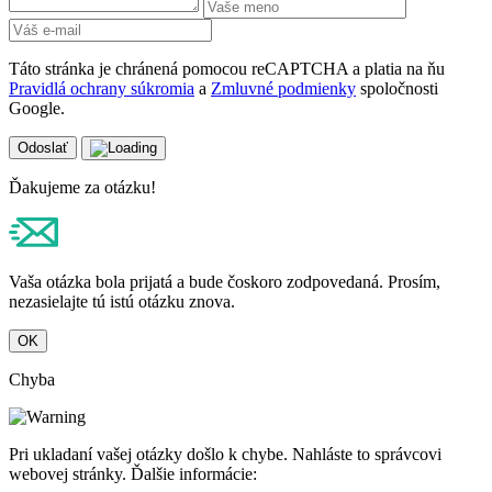
Táto stránka je chránená pomocou reCAPTCHA a platia na ňu
Pravidlá ochrany súkromia
a
Zmluvné podmienky
spoločnosti
Google.
Odoslať
Ďakujem za odpoveď!
Vaša odpoveď bola prijatá a čoskoro bude zverejnená. Prosím,
nezasielajte tú istú odpoveď znova.
OK
Chyba
An error occurred when saving your answer. Please report it to the
website administrator. Additional information: