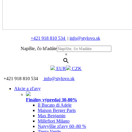
Akcia 3+1 zadarmo
Natasha 3+1
Soaphoria 3+1
Všetky produkty 3+1
Produkty s končiacou exspiráciou
Doprava zdarma
Mystery Box
Zvýhodnené produkty a sady
Vzorky a testre
Akciový tovar
Vône do prania
EKO parfémy do prania
Ekologické pranie
Parfémy do prania