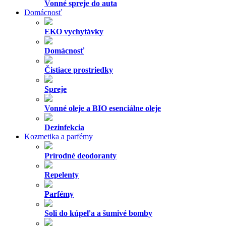
Krémy, Oleje a Balzamy
Masky a peelingy
Pleťové vody a hydroláty
Mydlá
Šampóny a starostlivosť o vlasy
Doplnky a príslušenstvo
Darčekové sady
Doprava ZDARMA
pri nákupe nad
40€.
Platí pre GLS boxy, Parcel
Shopy a AlzaBoxy.