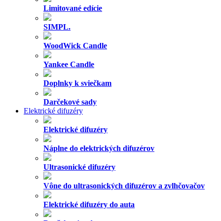
Katalytické lampy
Náplne do katalytickej lampy
Náplne do katalytickej lampy s esenciálnymi olejmi
Príslušenstvo pre katalytické lampy
Darčekové sady
Aroma terapia
Spreje na spanie
Prírodné osviežovače
Inhalátory
Roll-ony
Esenciálne oleje
Vonné oleje