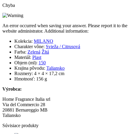
Millefiori Milano, Riviera
Aróma difuzér 250ml
-30%
31,90
€
22,35
€
Pridať do košíka
Millefiori Milano, Riviera
Aróma difuzér 100ml
-30%
22,90
€
16,05
€
Pridať do košíka
Millefiori Milano, Rose
Espresso Aróma difuzér 500ml
-30%
54,90
€
38,45
€
GLS zdarma
Pridať do košíka
Millefiori Milano, Rose