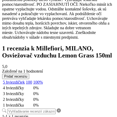
Anna Hlubinová
6. septembra 2024
Hodnotenie
5
z 5
Naj vôňa. Pre mňa top. Stačí naozaj malo a krásne vonia.