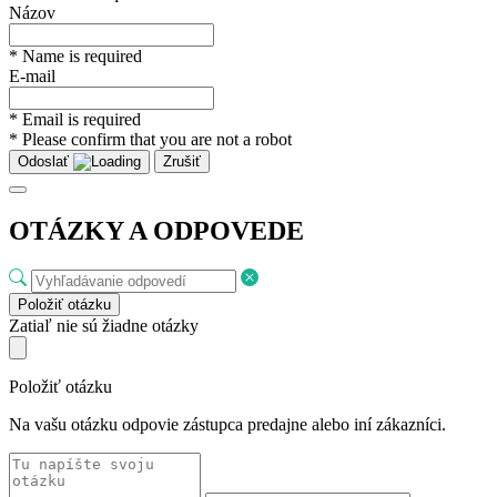
Odoslať
Ďakujeme za otázku!
Vaša otázka bola prijatá a bude čoskoro zodpovedaná. Prosím,
nezasielajte tú istú otázku znova.
OK
Chyba
Pri ukladaní vašej otázky došlo k chybe. Nahláste to správcovi
webovej stránky. Ďalšie informácie:
Pridať odpoveď