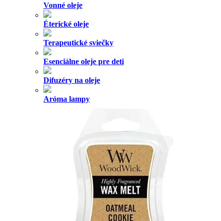
Vosk do aróma lampy
Esenciálne oleje proti hmyzu
Darčekové sady
Vône do auta
Vône do ventilátora
Osviežovače do auta
Vonné karty do auta
Vône do auta elektrické
Závesné vône do auta
Náhradné náplne do autovôní
Vonné spreje do auta
Domácnosť