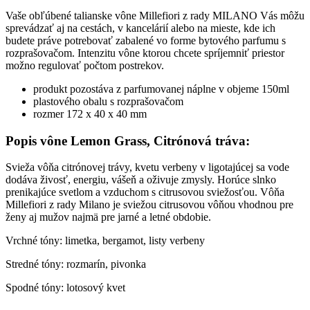
nájdete v ponuke vo forme vonných difuzérov, náplní do vonných
difuzérov, ale aj ako interiérové spreje, vonné oleje do aróma lámp,
ultrasonických difuzérov a zvlhčovačov vzduchu, či ako vône do
auta. Ak si obľúbite niektorú z vôní z kolekcie MILANO, môžete si
ju tak užívať hneď v niekoľkých prevedeniach a mať ju vždy pri
sebe. Spríjemnite si atmosféru interiéru vôňou talianskych parfumov
a preneste sa tak do sveta skutočného pôžitku z vône.
Bezpečnostné upozornenie pre interérový sprej Millefiori MILANO:
Spôsobuje vážne podráždenie očí. Toxický pre vodné organizmy, s
dlhodobými nežiadúcimi účinkami. Veľmi horľavá kvapalina a
pary. Môže spôsobiť alergickú kožnú reakciu.
Uchovávajte mimo dosahu detí. PRI KONTAKTE S
POKOŽKOU: Umyte veľkým množstvom vody. Ak dôjde k
podráždeniu pokožky alebo vyrážke: Vyhľadajte lekársku
pomoc/starostlivosť. PO ZASIAHNUTÍ OČÍ: Niekoľko minút ich
opatrne vyplachujte vodou. Odstráňte kontaktné šošovky, ak sú
nasadené a pokračujte vo vyplachovaní. Ak podráždenie očí
pretrváva vyhľadajte lekársku pomoc/starostlivosť. Uchovávajte
mimo dosahu tepla, horúcich povrchov, iskier, otvoreného ohňa a
iných tepelných zdrojov. Skladujte na dobre vetranom
mieste. Uchovávajte nádobu tesne uzavretú. Zneškodnite
obsah/nádoby v súlade s miestnymi predpismi.