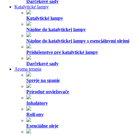
Éterické oleje
Terapeutické sviečky
Esenciálne oleje pre deti
Difuzéry na oleje
Aróma lampy