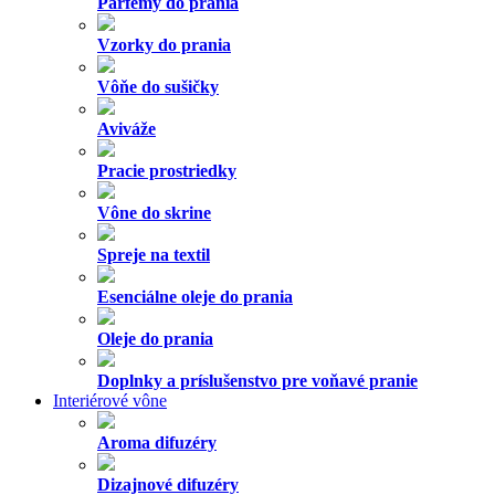
Príslušenstvo pre aroma difuzéry
Osviežovače vzduchu
Vonné karty
Funkčné vône
Prírodné vône
Vonné sviečky
EKO sviečky
SoapHoria
Aromaterapeutické sviečky
Max Benjamin
Botanica Slavica
Limitované edície