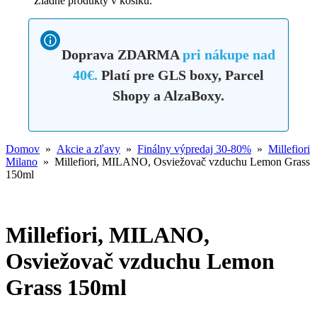
Značka:
Millefiori
EAN:
8054377026110
POPIS
RECENZIE (1)
OTÁZKY A ODPOVEDE
VLASTNOSTI, ZLOŽENIE A BEZPEČNOSTNÉ
UPOZORNENIA
GPSR
Millefiori, MILANO, Interiérový sprej
Lemon Grass - citrónová tráva 150ml
Popis produktu Home spray MILANO:
Vaše obľúbené talianske vône Millefiori z rady MILANO Vás môžu
sprevádzať aj na cestách, v kancelárií alebo na mieste, kde ich
budete práve potrebovať zabalené vo forme bytového parfumu s
rozprašovačom. Intenzitu vône ktorou chcete spríjemniť priestor
možno regulovať počtom postrekov.
produkt pozostáva z parfumovanej náplne v objeme 150ml
plastového obalu s rozprašovačom
rozmer 172 x 40 x 40 mm