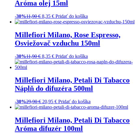
-30%
54,90
€
38,45
€
GLS zdarma
Pridať do košíka
Millefiori Milano, Ambra &
Rosa Osviežovač vzduchu
150ml
Hodnotenie
5.00
z 5
-30%
11,90
€
8,35
€
Pridať do košíka
Millefiori Milano, Ambra &
Rosa, Aróma difuzér 100ml
-30%
22,90
€
16,05
€
Pridať do košíka
Millefiori Milano, Ambra &
Rosa, Aróma difuzér 250ml