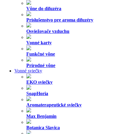
SIMPL.
WoodWick Candle
Yankee Candle
Doplnky k sviečkam
Darčekové sady
Elektrické difuzéry
Elektrické difuzéry
Náplne do elektrických difuzérov
Ultrasonické difuzéry
Vône do ultrasonických difuzérov a zvlhčovačov
Elektrické difuzéry do auta
Darčekové sady
Katalytické lampy