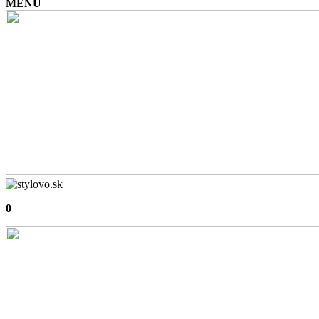
+421 918 810 534
|
info@stylovo.sk
Napíšte, čo hľadáte
×
EUR
CZK
+421 918 810 534
info@stylovo.sk
Akcie a zľavy
Finálny výpredaj 30-80%
Il Bucato di Adele
Maison Berger Paris
Max Benjamin
Millefiori Milano
Najvyššie zľavy 60–80 %
Tierra Verde