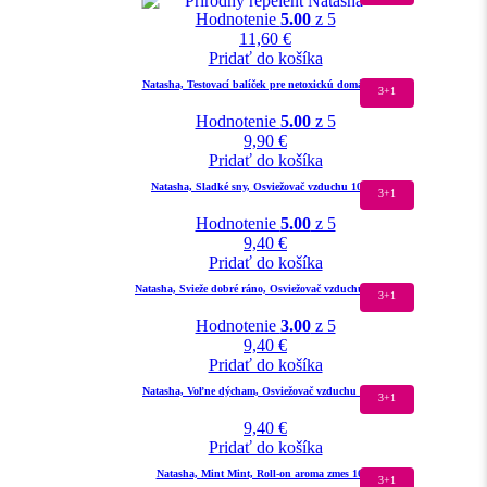
Hodnotenie
5.00
z 5
11,60
€
Pridať do košíka
Natasha, Testovací balíček pre netoxickú domácnosť
3+1
Hodnotenie
5.00
z 5
9,90
€
Pridať do košíka
Natasha, Sladké sny, Osviežovač vzduchu 100ml
3+1
Hodnotenie
5.00
z 5
9,40
€
Pridať do košíka
Natasha, Svieže dobré ráno, Osviežovač vzduchu 100ml
3+1
Hodnotenie
3.00
z 5
9,40
€
Pridať do košíka
Natasha, Voľne dýcham, Osviežovač vzduchu 100ml
3+1
9,40
€
Pridať do košíka
Natasha, Mint Mint, Roll-on aroma zmes 10ml
3+1