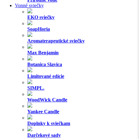
Vonné sviečky
EKO sviečky
SoapHoria
Aromaterapeutické sviečky
Max Benjamin
Botanica Slavica
Limitované edície
SIMPL.
WoodWick Candle
Yankee Candle
Doplnky k sviečkam
Darčekové sady