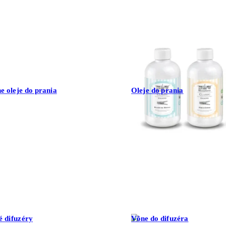
e oleje do prania
Oleje do prania
é difuzéry
Vône do difuzéra