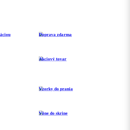
ráciou
Doprava zdarma
Akciový tovar
Vzorky do prania
Vône do skrine