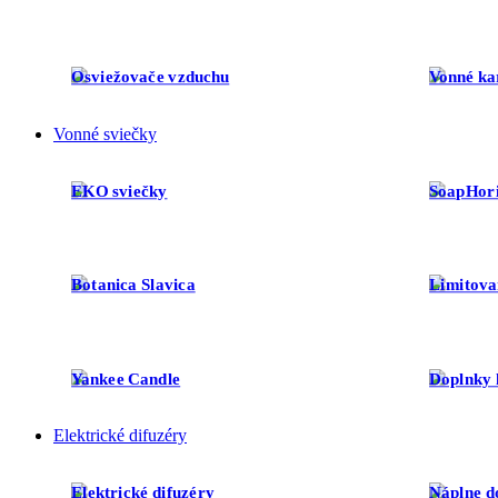
Osviežovače vzduchu
Vonné ka
Vonné sviečky
EKO sviečky
SoapHor
Botanica Slavica
Limitova
Yankee Candle
Doplnky 
Elektrické difuzéry
Elektrické difuzéry
Náplne d