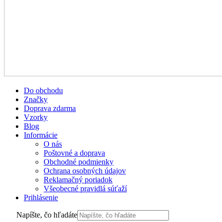
Do obchodu
Značky
Doprava zdarma
Vzorky
Blog
Informácie
O nás
Poštovné a doprava
Obchodné podmienky
Ochrana osobných údajov
Reklamačný poriadok
Všeobecné pravidlá súťaží
Prihlásenie
Napíšte, čo hľadáte