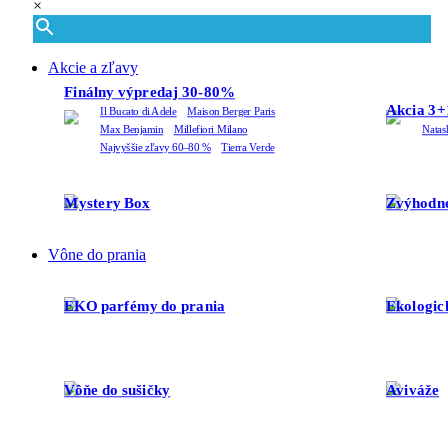
×
Akcie a zľavy
Finálny výpredaj 30-80%
Akcia 3+
Il Bucato di Adele
Maison Berger Paris
Max Benjamin
Millefiori Milano
Natas
Najvyššie zľavy 60–80 %
Tierra Verde
Mystery Box
Zvýhodne
Vône do prania
EKO parfémy do prania
Ekologic
Vôňe do sušičky
Aviváže