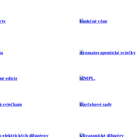
rty
Funkčné vône
ia
Aromaterapeutické sviečky
né edície
SIMPL.
k sviečkam
Darčekové sady
o elektrických difuzérov
Ultrasonické difuzéry