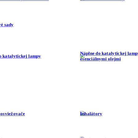
é sady
Náplne do katalytickej lamp
o katalytickej lampy
esenciálnymi olejmi
 osviežovače
Inhalátory