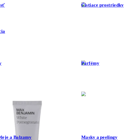
sť
Čistiace prostriedky
cia
y
Parfémy
leje a Balzamy
Masky a peelingy