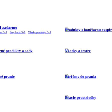
1 zadarmo
Produkty s končiacou exspi
ha 3+1
Soaphoria 3+1
Všetky produkty 3+1
né produkty a sady
Vzorky a testre
ké pranie
Parfémy do prania
Pracie prostriedky