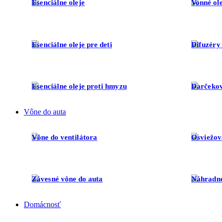
Esenciálne oleje
Vonné ol
Esenciálne oleje pre deti
Difuzéry 
Esenciálne oleje proti hmyzu
Darčekov
Vône do auta
Vône do ventilátora
Osviežov
Závesné vône do auta
Náhradné
Domácnosť