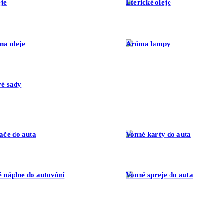
eje
Éterické oleje
na oleje
Aróma lampy
é sady
ače do auta
Vonné karty do auta
 náplne do autovôní
Vonné spreje do auta