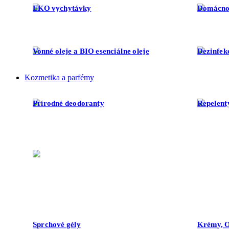
EKO vychytávky
Domácno
Vonné oleje a BIO esenciálne oleje
Dezinfek
Kozmetika a parfémy
Prírodné deodoranty
Repelent
Sprchové gély
Krémy, O