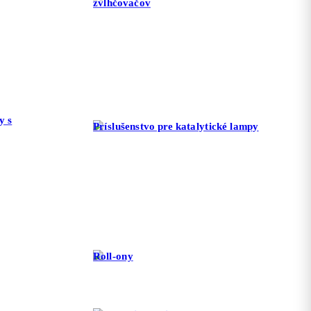
zvlhčovačov
y s
Príslušenstvo pre katalytické lampy
Roll-ony