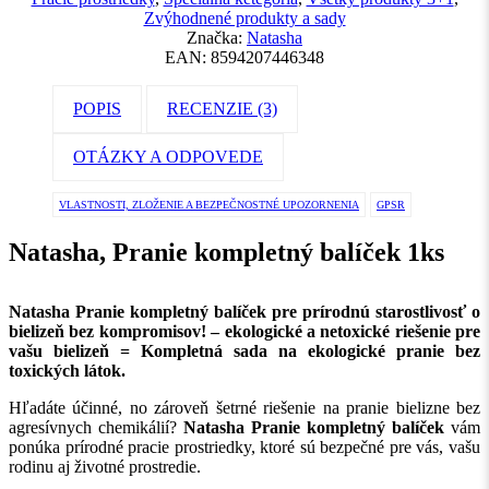
Zvýhodnené produkty a sady
Značka:
Natasha
EAN:
8594207446348
POPIS
RECENZIE (3)
OTÁZKY A ODPOVEDE
VLASTNOSTI, ZLOŽENIE A BEZPEČNOSTNÉ UPOZORNENIA
GPSR
Natasha, Pranie kompletný balíček 1ks
Natasha Pranie kompletný balíček pre prírodnú starostlivosť o
bielizeň bez kompromisov! – ekologické a netoxické riešenie pre
vašu bielizeň = Kompletná sada na ekologické pranie bez
toxických látok.
Hľadáte účinné, no zároveň šetrné riešenie na pranie bielizne bez
agresívnych chemikálií?
Natasha Pranie kompletný balíček
vám
ponúka prírodné pracie prostriedky, ktoré sú bezpečné pre vás, vašu
rodinu aj životné prostredie.