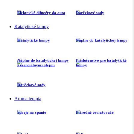
Elektrické difuzéry do auta
Darčekové sady
Katalytické lampy
Katalytické lampy
Náplne do katalytickej lampy
Náplne do katalytickej lampy
Príslušenstvo pre katalytické
s esenciálnymi olejmi
lampy
Darčekové sady
Aroma terapia
Spreje na spanie
Prírodné osviežovače