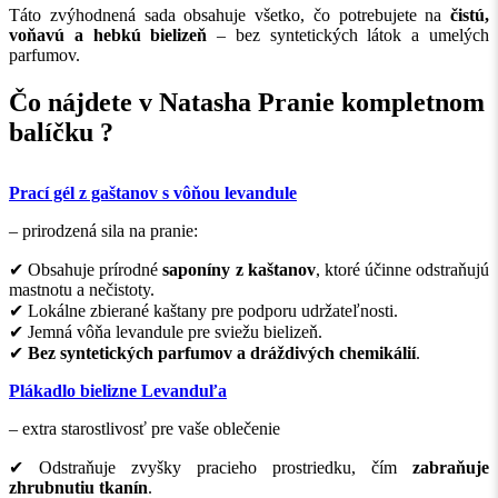
Táto zvýhodnená sada obsahuje všetko, čo potrebujete na
čistú,
voňavú a hebkú bielizeň
– bez syntetických látok a umelých
parfumov.
Čo nájdete v Natasha Pranie kompletnom
balíčku ?
Prací gél z gaštanov s vôňou levandule
– prirodzená sila na pranie:
✔ Obsahuje prírodné
saponíny z kaštanov
, ktoré účinne odstraňujú
mastnotu a nečistoty.
✔ Lokálne zbierané kaštany pre podporu udržateľnosti.
✔ Jemná vôňa levandule pre sviežu bielizeň.
✔
Bez syntetických parfumov a dráždivých chemikálií
.
Plákadlo bielizne Levanduľa
– extra starostlivosť pre vaše oblečenie
✔ Odstraňuje zvyšky pracieho prostriedku, čím
zabraňuje
zhrubnutiu tkanín
.