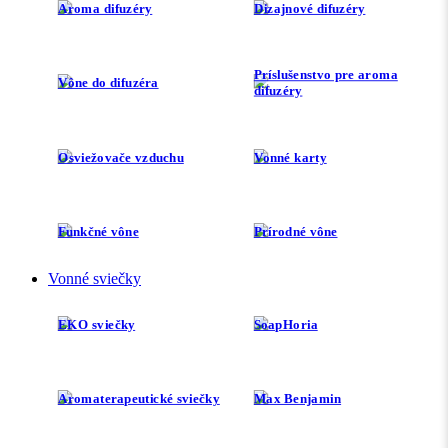
Aroma difuzéry
Dizajnové difuzéry
Príslušenstvo pre aroma
Vône do difuzéra
difuzéry
Osviežovače vzduchu
Vonné karty
Funkčné vône
Prírodné vône
Vonné sviečky
EKO sviečky
SoapHoria
Aromaterapeutické sviečky
Max Benjamin