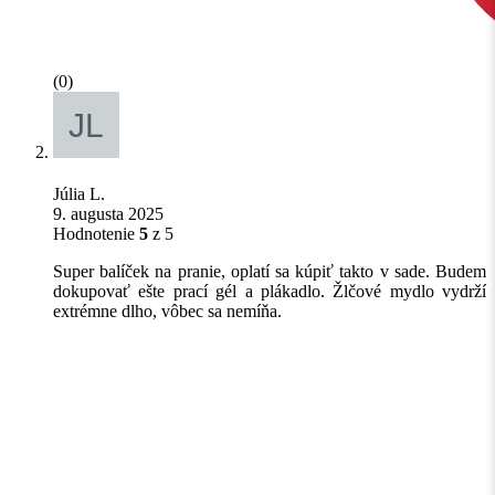
(0)
Júlia L.
9. augusta 2025
Hodnotenie
5
z 5
Super balíček na pranie, oplatí sa kúpiť takto v sade. Budem
dokupovať ešte prací gél a plákadlo. Žlčové mydlo vydrží
extrémne dlho, vôbec sa nemíňa.