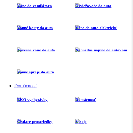
Vône do ventilátora
Osviežovače do auta
Vonné karty do auta
Vône do auta elektrické
Závesné vône do auta
Náhradné náplne do autovôní
Vonné spreje do auta
Domácnosť
EKO vychytávky
Domácnosť
Čistiace prostriedky
Spreje