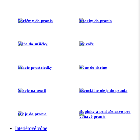
Parfémy do prania
Vzorky do prania
Vôňe do sušičky
Aviváže
Pracie prostriedky
Vône do skrine
Spreje na textil
Esenciálne oleje do prania
Doplnky a príslušenstvo pre
Oleje do prania
voňavé pranie
Interiérové vône