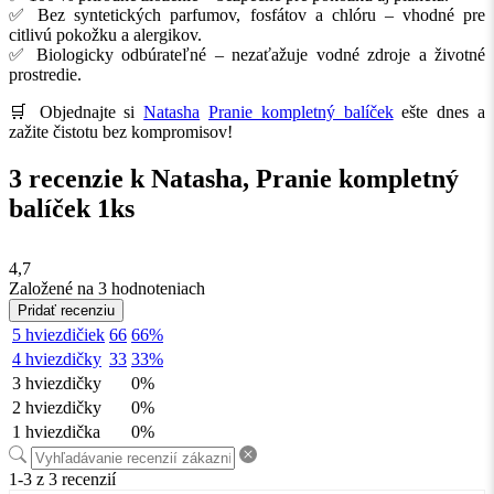
✅ Bez syntetických parfumov, fosfátov a chlóru – vhodné pre
citlivú pokožku a alergikov.
✅ Biologicky odbúrateľné – nezaťažuje vodné zdroje a životné
prostredie.
🛒 Objednajte si
Natasha
Pranie kompletný balíček
ešte dnes a
zažite čistotu bez kompromisov!
3 recenzie k
Natasha, Pranie kompletný
balíček 1ks
4,7
Založené na 3 hodnoteniach
Pridať recenziu
5 hviezdičiek
66
66%
4 hviezdičky
33
33%
3 hviezdičky
0%
2 hviezdičky
0%
1 hviezdička
0%
1-3 z 3 recenzií