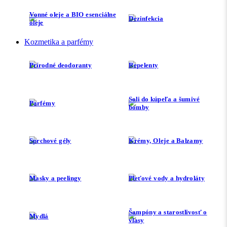
Vonné oleje a BIO esenciálne
Dezinfekcia
oleje
Kozmetika a parfémy
Prírodné deodoranty
Repelenty
Soli do kúpeľa a šumivé
Parfémy
bomby
Sprchové gély
Krémy, Oleje a Balzamy
Masky a peelingy
Pleťové vody a hydroláty
Šampóny a starostlivosť o
Mydlá
vlasy