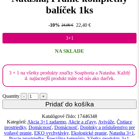
balíček 1ks
-10%
22,40
€
24,90
€
3+1
NA SKLADE
3 + 1 na všetky produkty značky Soaphoria a Natasha. Každý
4. najlacnejší produkt máte od nás ako darček.
Quantity
Pridať do košíka
Katalógové číslo:
17446348
Kategórií:
Akcia 3+1 zadarmo
,
Akcie a zľavy
,
Aviváže
,
Čistiace
prostriedky
,
Domácnosť
,
Domácnosť
,
Doplnky a príslušenstvo pre
voňavé pranie
,
EKO vychytávky
,
Ekologické pranie
,
Natasha 3+1
,
Pracie prostriedky
,
Špeciálna ketegória
,
Všetky produkty 3+1
,