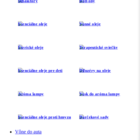
Inhalátory
Roll-ony
Esenciálne oleje
Vonné oleje
Éterické oleje
Terapeutické sviečky
Esenciálne oleje pre deti
Difuzéry na oleje
Aróma lampy
Vosk do aróma lampy
Esenciálne oleje proti hmyzu
Darčekové sady
Vône do auta