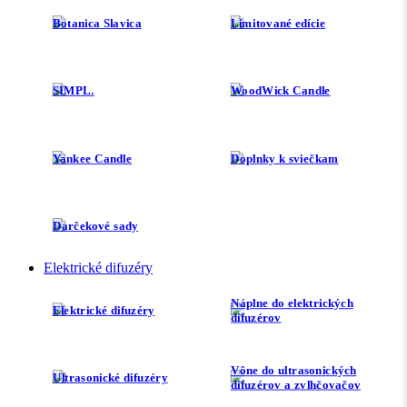
Botanica Slavica
Limitované edície
SIMPL.
WoodWick Candle
Yankee Candle
Doplnky k sviečkam
Darčekové sady
Elektrické difuzéry
Náplne do elektrických
Elektrické difuzéry
difuzérov
Vône do ultrasonických
Ultrasonické difuzéry
difuzérov a zvlhčovačov