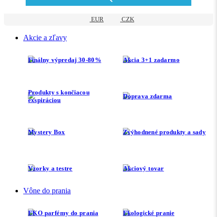
EUR
CZK
Akcie a zľavy
Finálny výpredaj 30-80%
Akcia 3+1 zadarmo
Produkty s končiacou
Doprava zdarma
exspiráciou
Mystery Box
Zvýhodnené produkty a sady
Vzorky a testre
Akciový tovar
Vône do prania
EKO parfémy do prania
Ekologické pranie