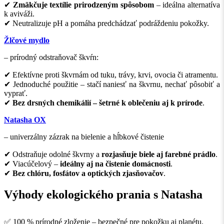
✔
Zmäkčuje textílie prirodzeným spôsobom
– ideálna alternatíva
k aviváži.
✔ Neutralizuje pH a pomáha predchádzať podráždeniu pokožky.
Žlčové mydlo
– prírodný odstraňovač škvŕn:
✔ Efektívne proti škvrnám od tuku, trávy, krvi, ovocia či atramentu.
✔ Jednoduché použitie – stačí naniesť na škvrnu, nechať pôsobiť a
vyprať.
✔
Bez drsných chemikálií – šetrné k oblečeniu aj k prírode
.
Natasha OX
– univerzálny zázrak na bielenie a hĺbkové čistenie
✔ Odstraňuje odolné škvrny a
rozjasňuje biele aj farebné prádlo
.
✔ Viacúčelový –
ideálny aj na čistenie domácnosti
.
✔
Bez chlóru, fosfátov a optických zjasňovačov
.
Výhody ekologického prania s Natasha
✅ 100 % prírodné zloženie – bezpečné pre pokožku aj planétu.